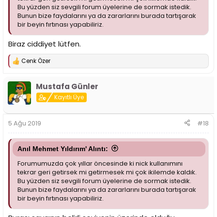
Bu yüzden siz sevgili forum üyelerine de sormak istedik.
Bunun bize faydalarını ya da zararlarını burada tartışarak
bir beyin fırtınası yapabiliriz.
Biraz ciddiyet lütfen.
Cenk Özer
T
e
p
Mustafa Günler
k
i
Kayıtlı Üye
l
e
r
5 Ağu 2019
#18
:
Anıl Mehmet Yıldırım' Alıntı:
Forumumuzda çok yıllar öncesinde ki nick kullanımını
tekrar geri getirsek mi getirmesek mi çok ikilemde kaldık.
Bu yüzden siz sevgili forum üyelerine de sormak istedik.
Bunun bize faydalarını ya da zararlarını burada tartışarak
bir beyin fırtınası yapabiliriz.