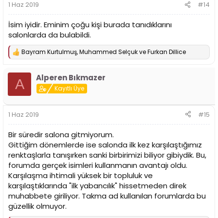
1 Haz 2019
#14
:
İsim iyidir. Eminim çoğu kişi burada tanıdıklarını
salonlarda da bulabildi.
Bayram Kurtulmuş
,
Muhammed Selçuk
ve
Furkan Dillice
T
e
p
Alperen Bıkmazer
k
A
i
Kayıtlı Üye
l
e
r
1 Haz 2019
#15
:
Bir süredir salona gitmiyorum.
Gittiğim dönemlerde ise salonda ilk kez karşılaştığımız
renktaşlarla tanışırken sanki birbirimizi biliyor gibiydik. Bu,
forumda gerçek isimleri kullanmanın avantajı oldu.
Karşılaşma ihtimali yüksek bir topluluk ve
karşılaştıklarında "ilk yabancılık" hissetmeden direk
muhabbete giriliyor. Takma ad kullanılan forumlarda bu
güzellik olmuyor.