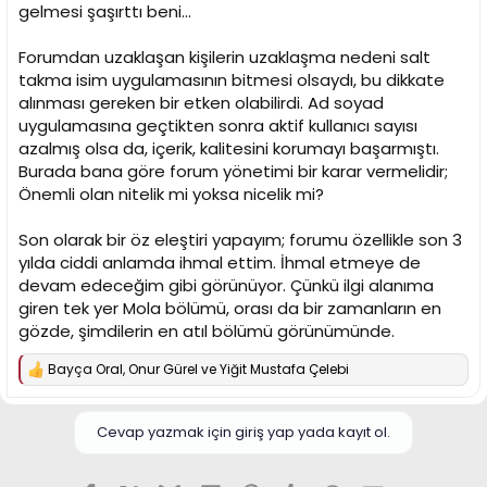
gelmesi şaşırttı beni...
Forumdan uzaklaşan kişilerin uzaklaşma nedeni salt
takma isim uygulamasının bitmesi olsaydı, bu dikkate
alınması gereken bir etken olabilirdi. Ad soyad
uygulamasına geçtikten sonra aktif kullanıcı sayısı
azalmış olsa da, içerik, kalitesini korumayı başarmıştı.
Burada bana göre forum yönetimi bir karar vermelidir;
Önemli olan nitelik mi yoksa nicelik mi?
Son olarak bir öz eleştiri yapayım; forumu özellikle son 3
yılda ciddi anlamda ihmal ettim. İhmal etmeye de
devam edeceğim gibi görünüyor. Çünkü ilgi alanıma
giren tek yer Mola bölümü, orası da bir zamanların en
gözde, şimdilerin en atıl bölümü görünümünde.
Bayça Oral
,
Onur Gürel
ve
Yiğit Mustafa Çelebi
T
e
p
k
Cevap yazmak için giriş yap yada kayıt ol.
i
l
e