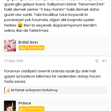
güzel gibi geliyor bana. Sallıyorum birine “fenomen344”
haklı demek yerine “X bey-hanım” haklı demek daha
güzel olur sanki. Tabi Excalibur tarzı koyacak bi
potansiyel yok forumda, olgun aklı başında üyeler
herkes
Ben bi seçenek düşünemiyorum kendim
adına, ikisi de farketmez.
Erdal Avcı
Kayıtlı Üye
27 May 2019
#3
Forumun ciddiyeti önemli oranda azalır.Şu anki hali
gayet iyi.Sadece bilinmez bir nedenden dolayı forum
fazla sessiz.
Ali Parlak
ve
Bayram Kurtulmuş
T
e
p
Prince
k
i
Kayıtlı Üye