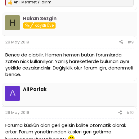
Anıl Mehmet Yıldırım
T
e
p
Hakan Sezgin
k
H
i
Kayıtlı Üye
l
e
r
28 May 2019
#9
:
Bence de olabilir. Hemen hemen bütün forumlarda
zaten nick kullanılıyor. Yanlış hareketlerde bulunan aynı
şekilde cezalandırılır. Değişiklik olur forum için, denenmeli
bence.
Ali Parlak
A
29 May 2019
#10
Foruma küskün olan geri gelsin kalite otomatik olarak
artar. Forum yonetiminden küsleri geri getirme
kampanyası rica ediyorum.