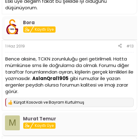
Eski üye değilim fakat bu şekilde iyi olduğunu
düşünüyorum.
Bora
Kayıtlı Üye
1 Haz 2019
#13
Bence aksine, TCKN zorunluluğu geri getirilmeli. Hatta
mümkünse sms ile doğrulama da olmalı. Forumu diğer
taraftar forumlarından ayıran, kişilerin gerçek kimlikleri ile
yazmasıdır.
AslanQral1905
gibi rumuzlar ile yazan
ergenler peydah olursa forumun kalitesi ve imajı zarar
görür.
Kürşat Kosovalı
ve
Bayram Kurtulmuş
T
e
p
Murat Temur
k
M
i
Kayıtlı Üye
l
e
r