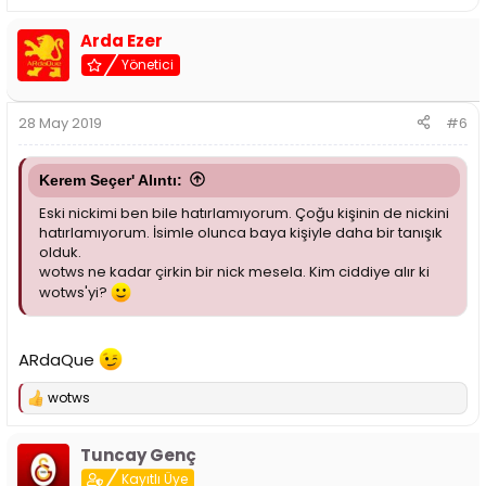
e
p
Arda Ezer
k
i
Yönetici
l
e
r
28 May 2019
#6
:
Kerem Seçer' Alıntı:
Eski nickimi ben bile hatırlamıyorum. Çoğu kişinin de nickini
hatırlamıyorum. İsimle olunca baya kişiyle daha bir tanışık
olduk.
wotws ne kadar çirkin bir nick mesela. Kim ciddiye alır ki
wotws'yi?
ARdaQue
wotws
T
e
p
Tuncay Genç
k
i
Kayıtlı Üye