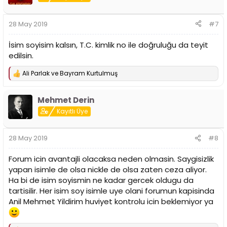
l
e
r
28 May 2019
#7
:
İsim soyisim kalsın, T.C. kimlik no ile doğruluğu da teyit
edilsin.
Ali Parlak
ve
Bayram Kurtulmuş
T
e
p
Mehmet Derin
k
i
Kayıtlı Üye
l
e
r
28 May 2019
#8
:
Forum icin avantajli olacaksa neden olmasin. Saygisizlik
yapan isimle de olsa nickle de olsa zaten ceza aliyor.
Ha bi de isim soyismin ne kadar gercek oldugu da
tartisilir. Her isim soy isimle uye olani forumun kapisinda
Anil Mehmet Yildirim huviyet kontrolu icin beklemiyor ya