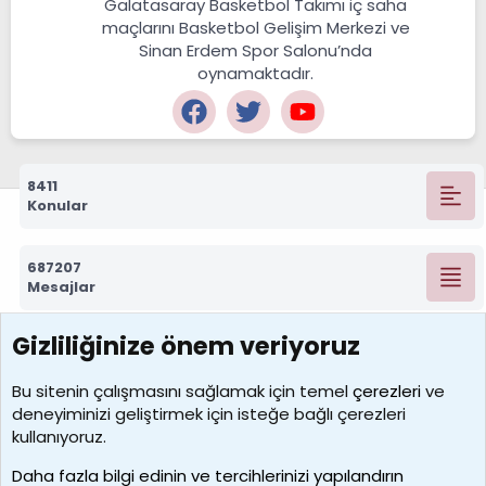
Galatasaray Basketbol Takımı iç saha
maçlarını Basketbol Gelişim Merkezi ve
Sinan Erdem Spor Salonu’nda
oynamaktadır.
8411
Konular
687207
Mesajlar
Gizliliğinize önem veriyoruz
7388
Kullanıcılar
Bu sitenin çalışmasını sağlamak için temel
çerezleri
ve
deneyiminizi geliştirmek için isteğe bağlı çerezleri
borabekirogluu
kullanıyoruz.
Son üye
Daha fazla bilgi edinin ve tercihlerinizi yapılandırın