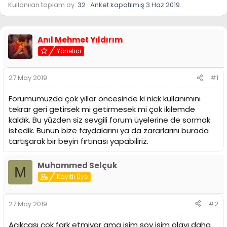
i
Kullanılan toplam oy
32
Anket kapatılmış
3 Haz 2019
.
Anıl Mehmet Yıldırım
Yönetici
27 May 2019
#1
Forumumuzda çok yıllar öncesinde ki nick kullanımını
tekrar geri getirsek mi getirmesek mi çok ikilemde
kaldık. Bu yüzden siz sevgili forum üyelerine de sormak
istedik. Bunun bize faydalarını ya da zararlarını burada
tartışarak bir beyin fırtınası yapabiliriz.
Muhammed Selçuk
M
Kayıtlı Üye
27 May 2019
#2
Açıkçası çok fark etmiyor ama isim soy isim olayı daha