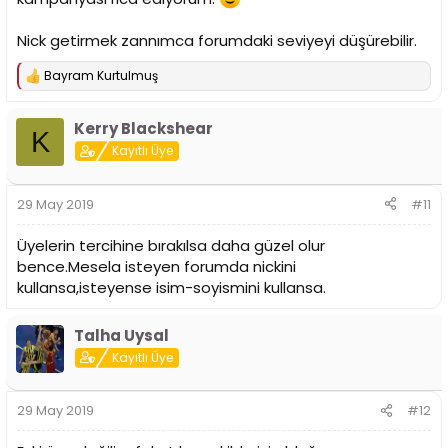
Nick getirmek zannımca forumdaki seviyeyi düşürebilir.
Bayram Kurtulmuş
T
e
p
Kerry Blackshear
k
K
i
Kayıtlı Üye
l
e
r
29 May 2019
#11
:
Üyelerin tercihine bırakılsa daha güzel olur
bence.Mesela isteyen forumda nickini
kullansa,isteyense isim-soyismini kullansa.
Talha Uysal
Kayıtlı Üye
29 May 2019
#12