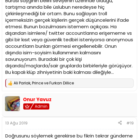
Burası saygının belirli seviyenin üzerinde olduğu,
tartışma anında bile üslubun neredeyse hiç
çirkinleşmediği bir ortam. Bunu sağlayan troll
içermeksizin gerçek kişilerin gerçek düşüncelerini ifade
etmesi. Bunun bozulmasını istemem açıkçası. Ha
dışarıdan isimlere/ twitter accountlarına erişememe vs
gibi bir kısıt veya güvenlik tedbiri isteniyorsa anonymous
accountların bunları görmesi engellenebilir. Onun
dışında isim-soyisim kullanımının kalmasını
savunuyorum. Buradaki bir çok kişi
dışarıda/maçlarda/sair gruplarda birbirleriyle görüşüyor.
Bu kapalı klüp zihniyetinin baki kalması dileğiyle...
Ali Parlak
,
Prince
ve
Furkan Dillice
T
e
p
Onur Yavuz
k
i
Admin
l
e
r
13 Ağu 2019
#19
:
Doğrusunu söylemek gerekirse bu fikrin tekrar gündeme