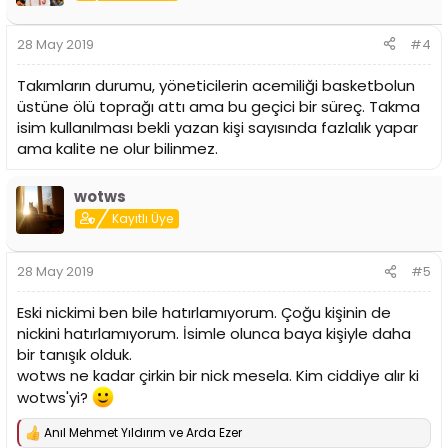
l
e
r
28 May 2019
#4
:
Takımların durumu, yöneticilerin acemiliği basketbolun
üstüne ölü toprağı attı ama bu geçici bir süreç. Takma
isim kullanılması bekli yazan kişi sayısında fazlalık yapar
ama kalite ne olur bilinmez.
wotws
Kayıtlı Üye
28 May 2019
#5
Eski nickimi ben bile hatırlamıyorum. Çoğu kişinin de
nickini hatırlamıyorum. İsimle olunca baya kişiyle daha
bir tanışık olduk.
wotws ne kadar çirkin bir nick mesela. Kim ciddiye alır ki
wotws'yi?
Anıl Mehmet Yıldırım
ve
Arda Ezer
T