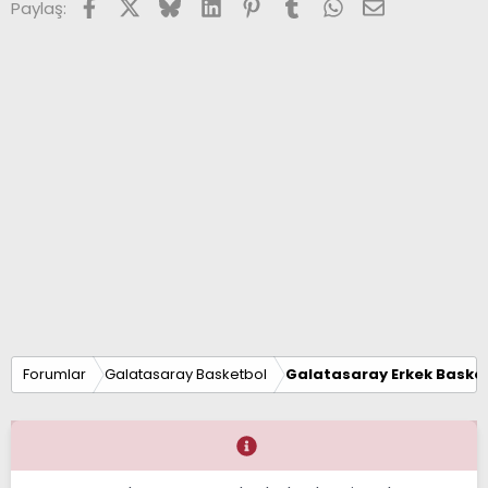
Facebook
X (Twitter)
Bluesky
LinkedIn
Pinterest
Tumblr
WhatsApp
E-posta
Paylaş:
r
:
Forumlar
Galatasaray Basketbol
Galatasaray Erkek Basket