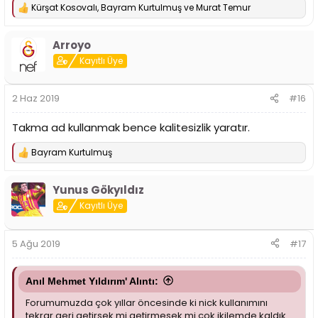
Kürşat Kosovalı
,
Bayram Kurtulmuş
ve
Murat Temur
T
e
p
Arroyo
k
i
Kayıtlı Üye
l
e
r
2 Haz 2019
#16
:
Takma ad kullanmak bence kalitesizlik yaratır.
Bayram Kurtulmuş
T
e
p
Yunus Gökyıldız
k
i
Kayıtlı Üye
l
e
r
5 Ağu 2019
#17
:
Anıl Mehmet Yıldırım' Alıntı:
Forumumuzda çok yıllar öncesinde ki nick kullanımını
tekrar geri getirsek mi getirmesek mi çok ikilemde kaldık.