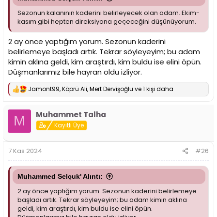
Sezonun kalanının kaderini belirleyecek olan adam. Ekim-
kasım gibi hepten direksiyona geçeceğini düşünüyorum.
2 ay önce yaptığım yorum. Sezonun kaderini
belirlemeye başladı artık. Tekrar söyleyeyim; bu adam
kimin aklına geldi, kim araştırdı, kim buldu ise elini öpün.
Düşmanlarımız bile hayran oldu izliyor.
Jamont99
,
Köprü Ali
,
Mert Dervişoğlu
ve 1 kişi daha
T
e
p
Muhammet Talha
k
M
i
Kayıtlı Üye
l
e
r
7 Kas 2024
#26
:
Muhammed Selçuk' Alıntı:
2 ay önce yaptığım yorum. Sezonun kaderini belirlemeye
başladı artık. Tekrar söyleyeyim; bu adam kimin aklına
geldi, kim araştırdı, kim buldu ise elini öpün.