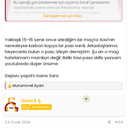
Bu içeriği görüntülemek için üçüncü taraf çerezlerini
ayarlamak üzere izninize ihtiyacımız olacak.
Daha ayrıntılı bilgi için
çerezler sayfamıza
bakın.
Genişletmek için tıkla ...
Üçüncü taraf tanımlama bilgilerini kabul et
Yaklaşık 15-16 sene önce izlediğim bir maçta Xavi'nin
Sonlarda Sane'ye attığı pasta içimin yağları eridi.
neredeyse karbon kopya bir pası vardı. Arkadaşlarıma
heyecanla bulun o pası, izleyin demiştim. Şu an o maçı
hatırlamam mümkün değil. Belki Xavi pass skills yazsam
youtubeda düşer önüme.
Dejavu yaşattı bana Sara
Muhammet Aydın
T
e
p
Ozan K.Ş.
k
i
Moderator
l
e
r
24 Ocak 2026
#34
: