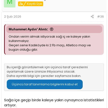
M
Kayıtlı Üye
2 Şub 2026
#36
Muhammet Aydın' Alıntı:
Ondan verim almak istiyorsak sağ iç ve kaleye yakın
kullanmalıyız.
Geçen sene Kadıköyde ki 2 Fb maçı, Atletico maçı ve
bugün olduğu gibi.
Bu içeriği görüntülemek için üçüncü taraf çerezlerini
ayarlamak üzere izninize ihtiyacımız olacak.
Daha ayrıntılı bilgi için
çerezler sayfamıza
bakın.
Üçüncü taraf tanımlama bilgilerini kabul et
Sağa içe geçip birde kaleye yakın oynayınca istatistikleri
artıyor.