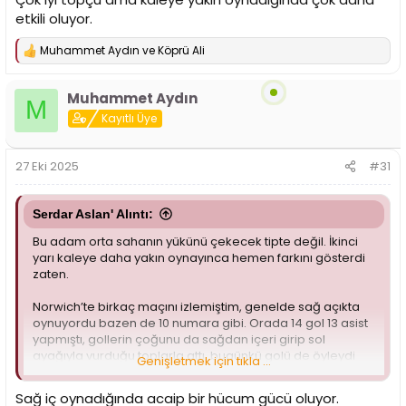
etkili oluyor.
Muhammet Aydın
ve
Köprü Ali
T
e
p
Muhammet Aydın
k
M
i
Kayıtlı Üye
l
e
r
27 Eki 2025
#31
:
Serdar Aslan' Alıntı:
Bu adam orta sahanın yükünü çekecek tipte değil. İkinci
yarı kaleye daha yakın oynayınca hemen farkını gösterdi
zaten.
Norwich’te birkaç maçını izlemiştim, genelde sağ açıkta
oynuyordu bazen de 10 numara gibi. Orada 14 gol 13 asist
yapmıştı, gollerin çoğunu da sağdan içeri girip sol
ayağıyla vurduğu toplarla attı, bugünkü golü de öyleydi
Genişletmek için tıkla ...
zaten.
Sağ iç oynadığında acaip bir hücum gücü oluyor.
Ama bizde genelde kaleye uzak, sol tarafta oynuyor. Çok