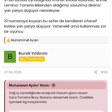
Lemina-Torreria ikilisinden aldığımız savunma direnci
yarı yarıya düşüyor neredeyse.
10 numaraya koysan bu sefer de kendisinin ofansif
katkısı yarı yarıya düşüyor. Yetenekli ama kullanması zor
bir oyuncu
Muhammet Aydın
T
e
p
Burak Yıldırım
k
B
i
Kayıtlı Üye
l
e
r
27 Eki 2025
#33
:
Muhammet Aydın' Alıntı:
Sağ iç oynadığında acaip bir hücum gücü oluyor.
Sara Torreira İlkay 3lüsünü denemek lazım. Özellikle
içerdeki lig maçlarında.