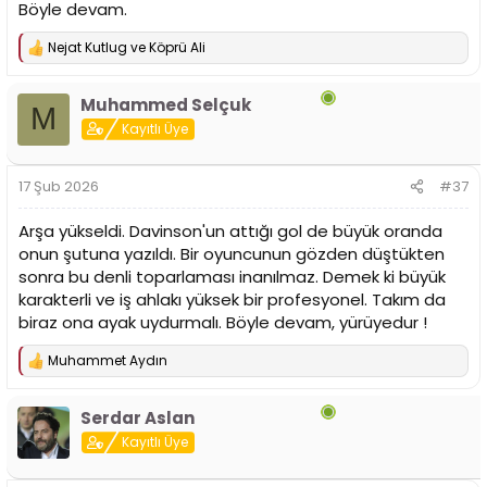
Böyle devam.
Nejat Kutlug
ve
Köprü Ali
T
e
p
Muhammed Selçuk
k
M
i
Kayıtlı Üye
l
e
r
17 Şub 2026
#37
:
Arşa yükseldi. Davinson'un attığı gol de büyük oranda
onun şutuna yazıldı. Bir oyuncunun gözden düştükten
sonra bu denli toparlaması inanılmaz. Demek ki büyük
karakterli ve iş ahlakı yüksek bir profesyonel. Takım da
biraz ona ayak uydurmalı. Böyle devam, yürüyedur !
Muhammet Aydın
T
e
p
Serdar Aslan
k
i
Kayıtlı Üye
l
e