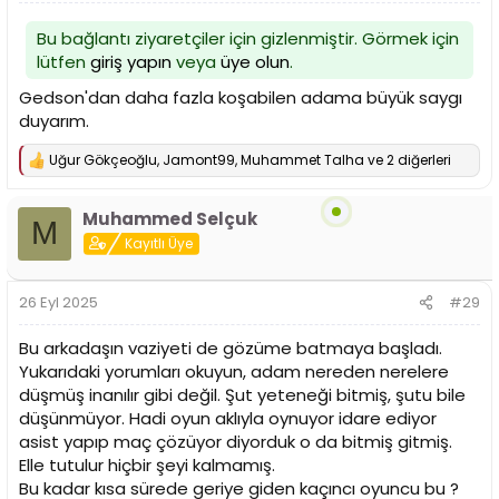
Bu bağlantı ziyaretçiler için gizlenmiştir. Görmek için
lütfen
giriş yapın
veya
üye olun
.
Gedson'dan daha fazla koşabilen adama büyük saygı
duyarım.
Uğur Gökçeoğlu
,
Jamont99
,
Muhammet Talha
ve 2 diğerleri
T
e
p
Muhammed Selçuk
k
M
i
Kayıtlı Üye
l
e
r
26 Eyl 2025
#29
:
Bu arkadaşın vaziyeti de gözüme batmaya başladı.
Yukarıdaki yorumları okuyun, adam nereden nerelere
düşmüş inanılır gibi değil. Şut yeteneği bitmiş, şutu bile
düşünmüyor. Hadi oyun aklıyla oynuyor idare ediyor
asist yapıp maç çözüyor diyorduk o da bitmiş gitmiş.
Elle tutulur hiçbir şeyi kalmamış.
Bu kadar kısa sürede geriye giden kaçıncı oyuncu bu ?