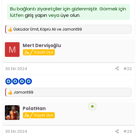
i
Bu bağlantı ziyaretçiler için gizlenmiştir. Görmek için
lütfen
giriş yapın
veya
üye olun
.
Üsküdar Ümit
,
Köprü Ali
ve
Jamont99
T
e
p
Mert Dervişoğlu
k
M
i
Kayıtlı Üye
l
e
r
30 Eki 2024
#22
:
Jamont99
T
e
p
PolatHan
k
i
Kayıtlı Üye
l
e
r
30 Eki 2024
#23
: