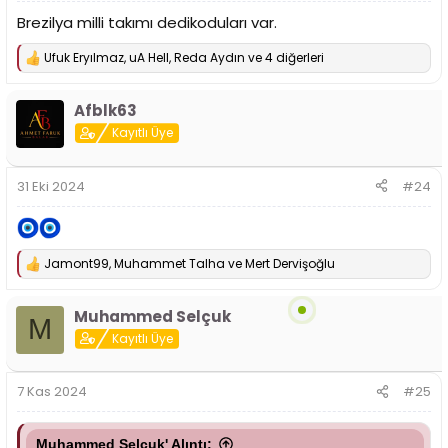
Brezilya milli takımı dedikoduları var.
Ufuk Eryılmaz
,
uA Hell
,
Reda Aydın
ve 4 diğerleri
T
e
p
Afblk63
k
i
Kayıtlı Üye
l
e
r
31 Eki 2024
#24
:
Jamont99
,
Muhammet Talha
ve
Mert Dervişoğlu
T
e
p
Muhammed Selçuk
k
M
i
Kayıtlı Üye
l
e
r
7 Kas 2024
#25
:
Muhammed Selçuk' Alıntı: