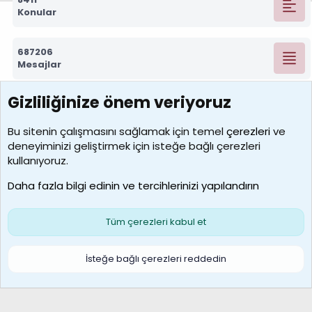
Konular
687206
Mesajlar
Gizliliğinize önem veriyoruz
7388
Kullanıcılar
Bu sitenin çalışmasını sağlamak için temel
çerezleri
ve
deneyiminizi geliştirmek için isteğe bağlı çerezleri
borabekirogluu
kullanıyoruz.
Son üye
Daha fazla bilgi edinin ve tercihlerinizi yapılandırın
Bize ulaşın
Şartlar ve kurallar
Gizlilik politikası
Çerezler
Yardım
Ana sayfa
R
Tüm çerezleri kabul et
S
S
Galatasaray Basketbol | GS Basket Taraftar Platformu
İsteğe bağlı çerezleri reddedin
®
Community platform by XenForo
© 2010-2026 XenForo Ltd.
XenForo Türkçe 🇹🇷 Destek Forumu –
XenWp.Com