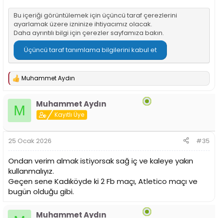
Bu içeriği görüntülemek için üçüncü taraf çerezlerini
ayarlamak üzere izninize ihtiyacımız olacak.
Daha ayrıntılı bilgi için
çerezler sayfamıza
bakın.
Üçüncü taraf tanımlama bilgilerini kabul et
Muhammet Aydın
T
e
p
Muhammet Aydın
k
M
i
Kayıtlı Üye
l
e
r
25 Ocak 2026
#35
:
Ondan verim almak istiyorsak sağ iç ve kaleye yakın
kullanmalıyız.
Geçen sene Kadıköyde ki 2 Fb maçı, Atletico maçı ve
bugün olduğu gibi.
Muhammet Aydın