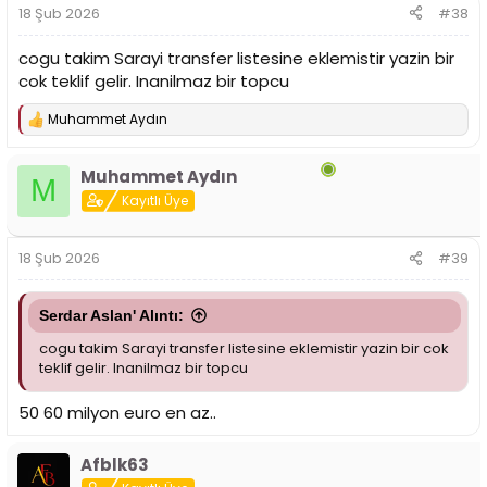
r
18 Şub 2026
#38
:
cogu takim Sarayi transfer listesine eklemistir yazin bir
cok teklif gelir. Inanilmaz bir topcu
Muhammet Aydın
T
e
p
Muhammet Aydın
k
M
i
Kayıtlı Üye
l
e
r
18 Şub 2026
#39
:
Serdar Aslan' Alıntı:
cogu takim Sarayi transfer listesine eklemistir yazin bir cok
teklif gelir. Inanilmaz bir topcu
50 60 milyon euro en az..
Afblk63