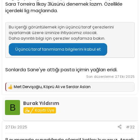
Sara Torreira İlkay 3lüsünü denemek lazım. Özellikle
iyi topçu ama kaleye yakın oynadığında çok daha etkili
içerdeki lig maçlarında.
oluyor.
Bu içeriği görüntülemek için üçüncü taraf çerezlerini
ayarlamak üzere izninize ihtiyacımız olacak.
Daha ayrıntılı bilgi için
çerezler sayfamıza
bakın.
Üçüncü taraf tanımlama bilgilerini kabul et
Sonlarda Sane'ye attığı pasta içimin yağları eridi.
Son düzenleme:
27 Eki 2025
Mert Dervişoğlu
,
Köprü Ali
ve
Serdar Aslan
T
e
p
Burak Yıldırım
k
B
i
Kayıtlı Üye
l
e
r
27 Eki 2025
#32
:
8 numarada oynadığında ofansif katkısı kusursuz. Ancak