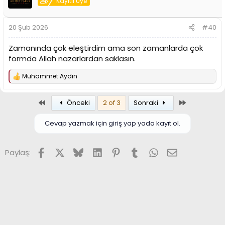
Kayıtlı Üye
20 Şub 2026
#40
Zamanında çok eleştirdim ama son zamanlarda çok
formda Allah nazarlardan saklasın.
Muhammet Aydın
T
e
p
Birinci
Son
Önceki
2 of 3
Sonraki
k
i
l
Cevap yazmak için giriş yap yada kayıt ol.
e
r
:
Facebook
X (Twitter)
Bluesky
LinkedIn
Pinterest
Tumblr
WhatsApp
E-posta
Paylaş: