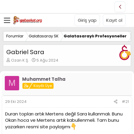
Giriş yap
Kayıt ol
Forumlar
Galatasaray SK
Galatasaraylı Profesyoneller
Gabriel Sara
K
B
Ozan K.Ş.
5 Ağu 2024
o
a
n
ş
u
l
Muhammet Talha
M
y
a
Kayıtlı Üye
u
n
B
g
a
ı
29 Eki 2024
#21
ş
ç
l
t
Duran topları artık Mertens değil Sara kullanmalı. Bunu
a
a
t
r
Okan hoca ve Mertens artık kabullenmeli. Tam bunu
a
i
yazarken resmi site paylaşımı
n
h