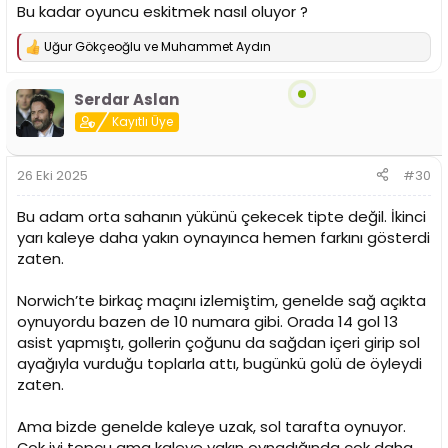
Bu kadar oyuncu eskitmek nasıl oluyor ?
Uğur Gökçeoğlu
ve
Muhammet Aydın
T
e
p
Serdar Aslan
k
i
Kayıtlı Üye
l
e
r
26 Eki 2025
#30
:
Bu adam orta sahanın yükünü çekecek tipte değil. İkinci
yarı kaleye daha yakın oynayınca hemen farkını gösterdi
zaten.
Norwich’te birkaç maçını izlemiştim, genelde sağ açıkta
oynuyordu bazen de 10 numara gibi. Orada 14 gol 13
asist yapmıştı, gollerin çoğunu da sağdan içeri girip sol
ayağıyla vurduğu toplarla attı, bugünkü golü de öyleydi
zaten.
Ama bizde genelde kaleye uzak, sol tarafta oynuyor.
Çok iyi topçu ama kaleye yakın oynadığında çok daha