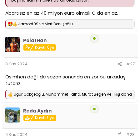
Düşmanlarımız bile hayran oldu izliyor.
Abartısız en az 40 milyon euro olmalı. O da en az.
Jamont99
ve
Mert Dervişoğlu
T
e
p
PolatHan
k
i
Kayıtlı Üye
l
e
r
8 Kas 2024
#27
:
Osimhen değil de sezon sonunda en zor bu arkadaşı
tutarız.
Uğur Gökçeoğlu
,
Muhammet Talha
,
Murat Begen
ve 1 kişi daha
T
e
p
Reda Aydın
k
i
Kayıtlı Üye
l
e
r
9 Kas 2024
#28
: