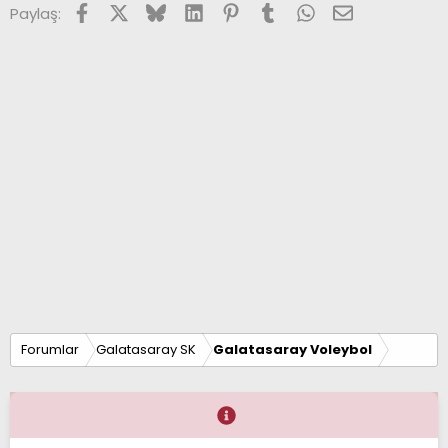
Facebook
X (Twitter)
Bluesky
LinkedIn
Pinterest
Tumblr
WhatsApp
E-posta
Paylaş:
Forumlar
Galatasaray SK
Galatasaray Voleybol