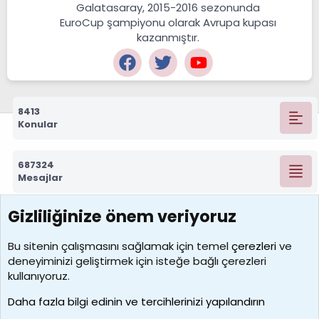
Galatasaray, 2015-2016 sezonunda
EuroCup şampiyonu olarak Avrupa kupası
kazanmıştır.
8413
Konular
687324
Mesajlar
Gizliliğinize önem veriyoruz
7390
Kullanıcılar
Bu sitenin çalışmasını sağlamak için temel
çerezleri
ve
deneyiminizi geliştirmek için isteğe bağlı çerezleri
MosesBrownHayranı
kullanıyoruz.
Son üye
Daha fazla bilgi edinin ve tercihlerinizi yapılandırın
Bize ulaşın
Şartlar ve kurallar
Gizlilik politikası