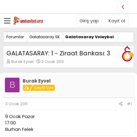
Giriş yap
Kayıt ol
Forumlar
Galatasaray SK
Galatasaray Voleybol
GALATASARAY: 1 - Ziraat Bankası: 3
K
B
Burak Eyvel
3 Ocak 2011
o
a
n
ş
u
l
Burak Eyvel
B
y
a
Kayıtlı Üye
u
n
B
g
a
ı
3 Ocak 2011
#1
ş
ç
l
t
9 Ocak Pazar
a
a
t
r
17:00
a
i
Burhan Felek
n
h