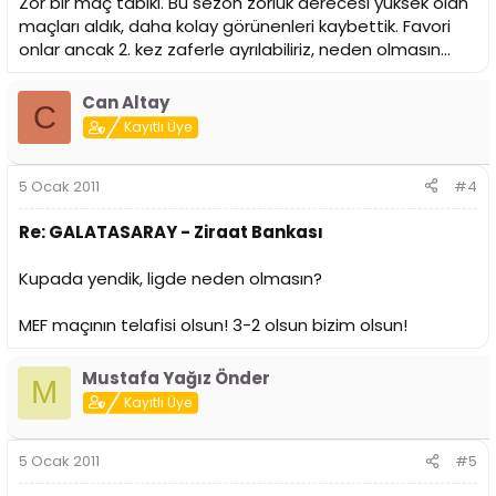
Zor bir maç tabiki. Bu sezon zorluk derecesi yüksek olan
maçları aldık, daha kolay görünenleri kaybettik. Favori
onlar ancak 2. kez zaferle ayrılabiliriz, neden olmasın...
Can Altay
C
Kayıtlı Üye
5 Ocak 2011
#4
Re: GALATASARAY - Ziraat Bankası
Kupada yendik, ligde neden olmasın?
MEF maçının telafisi olsun! 3-2 olsun bizim olsun!
Mustafa Yağız Önder
M
Kayıtlı Üye
5 Ocak 2011
#5