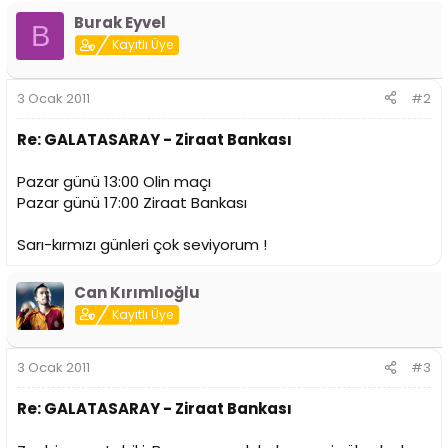
i
Burak Eyvel
B
Kayıtlı Üye
3 Ocak 2011
#2
Re: GALATASARAY - Ziraat Bankası
Pazar günü 13:00 Olin maçı
Pazar günü 17:00 Ziraat Bankası
Sarı-kırmızı günleri çok seviyorum !
Can Kırımlıoğlu
Kayıtlı Üye
3 Ocak 2011
#3
Re: GALATASARAY - Ziraat Bankası