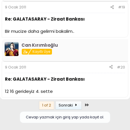
9 Ocak 2011
#19
Re: GALATASARAY - Ziraat Bankası
Bir mucize daha gelirmi bakalim..
Can Kırımlıoğlu
Kayıtlı Üye
9 Ocak 2011
#20
Re: GALATASARAY - Ziraat Bankası
12 16 gerideyiz 4. sette
Son
1 of 2
Sonraki
Cevap yazmak için giriş yap yada kayıt ol.