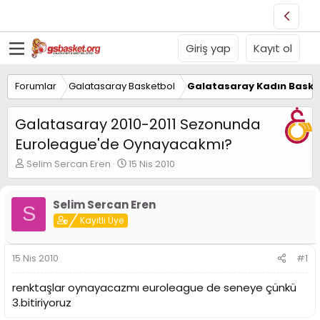
Giriş yap
Kayıt ol
Forumlar
Galatasaray Basketbol
Galatasaray Kadın Baske
Galatasaray 2010-2011 Sezonunda
Euroleague'de Oynayacakmı?
K
B
Selim Sercan Eren
15 Nis 2010
o
a
n
ş
u
l
Selim Sercan Eren
S
y
a
Kayıtlı Üye
u
n
B
g
a
ı
15 Nis 2010
#1
ş
ç
l
t
renktaşlar oynayacazmı euroleague de seneye çünkü
a
a
3.bitiriyoruz
t
r
a
i