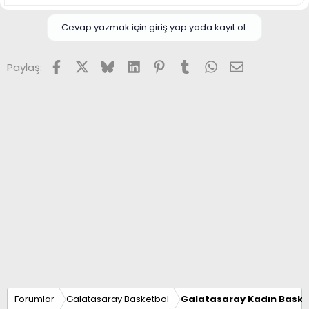
Cevap yazmak için giriş yap yada kayıt ol.
Facebook
X (Twitter)
Bluesky
LinkedIn
Pinterest
Tumblr
WhatsApp
E-posta
Paylaş:
Forumlar
Galatasaray Basketbol
Galatasaray Kadın Baske