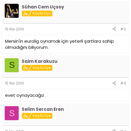
n
h
Sühan Cem Uçsoy
i
Kayıtlı Üye
15 Nis 2010
#2
Mersin'in eurolig oynamak için yeterli şartlara sahip
olmadığını biliyorum.
Saim Karakuzu
S
Kayıtlı Üye
15 Nis 2010
#3
evet oynayacağız .
Selim Sercan Eren
S
Kayıtlı Üye