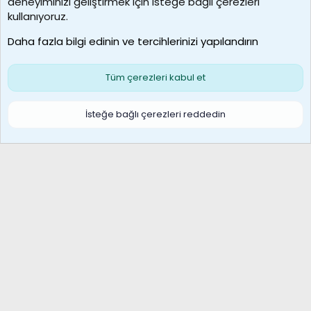
deneyiminizi geliştirmek için isteğe bağlı çerezleri
MosesBrownHayranı
kullanıyoruz.
Son üye
Daha fazla bilgi edinin ve tercihlerinizi yapılandırın
Bize ulaşın
Şartlar ve kurallar
Gizlilik politikası
Çerezler
Yardım
Ana sayfa
R
Tüm çerezleri kabul et
S
S
Galatasaray Basketbol | GS Basket Taraftar Platformu
İsteğe bağlı çerezleri reddedin
®
Community platform by XenForo
© 2010-2026 XenForo Ltd.
XenForo Türkçe 🇹🇷 Destek Forumu –
XenWp.Com