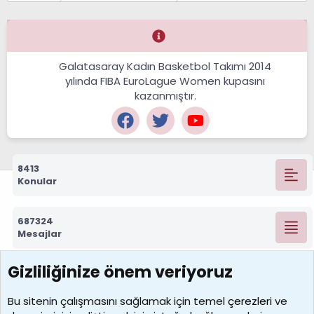
Galatasaray Kadın Basketbol Takımı 2014
yılında FIBA EuroLague Women kupasını
kazanmıştır.
8413
Konular
687324
Mesajlar
Gizliliğinize önem veriyoruz
7390
Kullanıcılar
Bu sitenin çalışmasını sağlamak için temel
çerezleri
ve