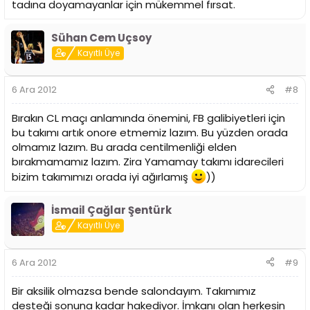
tadına doyamayanlar için mükemmel fırsat.
Sühan Cem Uçsoy
Kayıtlı Üye
6 Ara 2012
#8
Bırakın CL maçı anlamında önemini, FB galibiyetleri için
bu takımı artık onore etmemiz lazım. Bu yüzden orada
olmamız lazım. Bu arada centilmenliği elden
bırakmamamız lazım. Zira Yamamay takımı idarecileri
bizim takımımızı orada iyi ağırlamış
))
İsmail Çağlar Şentürk
Kayıtlı Üye
6 Ara 2012
#9
Bir aksilik olmazsa bende salondayım. Takımımız
desteği sonuna kadar hakediyor. İmkanı olan herkesin