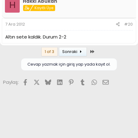
Hakkı Abukan
H
Kayıtlı Üye
7 Ara 2012
#20
Altın sete kaldık. Durum 2-2
Son
1 of 3
Sonraki
Cevap yazmak için giriş yap yada kayıt ol.
Facebook
X (Twitter)
Bluesky
LinkedIn
Pinterest
Tumblr
WhatsApp
E-posta
Paylaş: