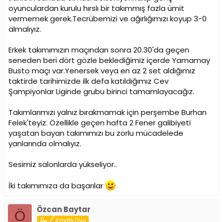
i
oyunculardan kurulu hırslı bir takımmış fazla ümit
vermemek gerek.Tecrübemizi ve ağırlığımızı koyup 3-0
almalıyız.
Erkek takımımızın maçından sonra 20.30'da geçen
seneden beri dört gözle beklediğimiz içerde Yamamay
Busto maçı var.Yenersek veya en az 2 set aldığımız
taktirde tarihimizde ilk defa katıldığımız Cev
Şampiyonlar Liginde grubu birinci tamamlayacağız.
Takımlarımızı yalnız bırakmamak için perşembe Burhan
Felek'teyiz. Özellikle geçen hafta 2 Fener galibiyeti
yaşatan bayan takımımızı bu zorlu mücadelede
yanlarında olmalıyız.
Sesimiz salonlarda yükseliyor..
İki takımımıza da başarılar
Özcan Baytar
Ö
Kayıtlı Üye