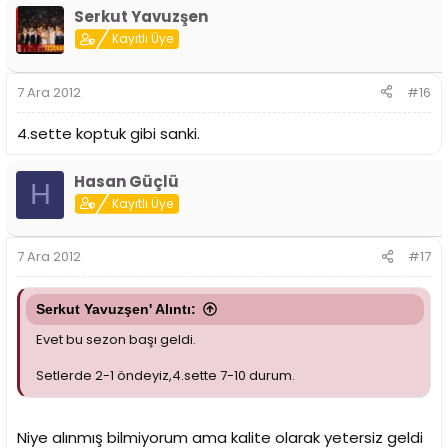
Serkut Yavuzşen
Kayıtlı Üye
7 Ara 2012
#16
4.sette koptuk gibi sanki.
Hasan Güçlü
H
Kayıtlı Üye
7 Ara 2012
#17
Serkut Yavuzşen' Alıntı:
Evet bu sezon başı geldi.
Setlerde 2-1 öndeyiz,4.sette 7-10 durum.
Niye alınmış bilmiyorum ama kalite olarak yetersiz geldi