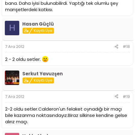
bana. Daha iyisi bulunabilirdi. Yaptığı tek olumlu şey
manşetlerdeki katkısı.
Hasan Güçlü
H
Kayıtlı Üye
7 Ara 2012
#18
2 - 2 oldu setler.
Serkut Yavuzşen
Kayıtlı Üye
7 Ara 2012
#19
2-2 oldu setler.Calderon'un felaket oynadığı bir maçı
bile kazanma noktasındayız.Biraz silkinse kendine gelse
alırız maçı.