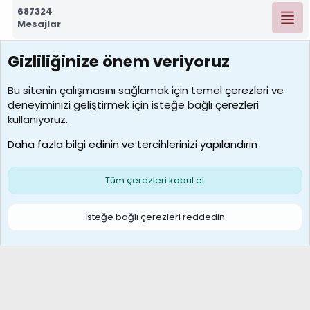
687324
Mesajlar
Gizliliğinize önem veriyoruz
7390
Kullanıcılar
Bu sitenin çalışmasını sağlamak için temel
çerezleri
ve
deneyiminizi geliştirmek için isteğe bağlı çerezleri
MosesBrownHayranı
kullanıyoruz.
Son üye
Daha fazla bilgi edinin ve tercihlerinizi yapılandırın
Bize ulaşın
Şartlar ve kurallar
Gizlilik politikası
Çerezler
Yardım
Ana sayfa
R
Tüm çerezleri kabul et
S
S
Galatasaray Basketbol | GS Basket Taraftar Platformu
İsteğe bağlı çerezleri reddedin
®
Community platform by XenForo
© 2010-2026 XenForo Ltd.
XenForo Türkçe 🇹🇷 Destek Forumu –
XenWp.Com