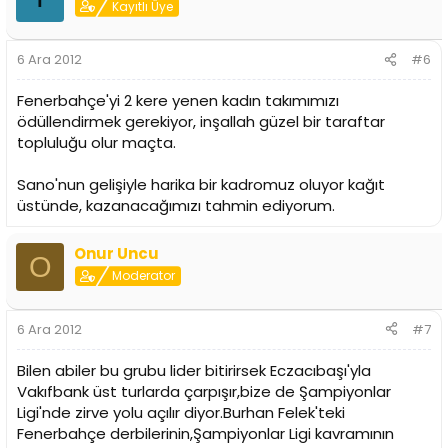
Kayıtlı Üye
6 Ara 2012
#6
Fenerbahçe'yi 2 kere yenen kadın takımımızı
ödüllendirmek gerekiyor, inşallah güzel bir taraftar
topluluğu olur maçta.
Sano'nun gelişiyle harika bir kadromuz oluyor kağıt
üstünde, kazanacağımızı tahmin ediyorum.
Onur Uncu
O
Moderator
6 Ara 2012
#7
Bilen abiler bu grubu lider bitirirsek Eczacıbaşı'yla
Vakıfbank üst turlarda çarpışır,bize de Şampiyonlar
Ligi'nde zirve yolu açılır diyor.Burhan Felek'teki
Fenerbahçe derbilerinin,Şampiyonlar Ligi kavramının