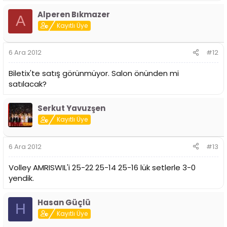
Alperen Bıkmazer
A
Kayıtlı Üye
6 Ara 2012
#12
Biletix'te satış görünmüyor. Salon önünden mi
satılacak?
Serkut Yavuzşen
Kayıtlı Üye
6 Ara 2012
#13
Volley AMRISWIL'i 25-22 25-14 25-16 lük setlerle 3-0
yendik.
Hasan Güçlü
H
Kayıtlı Üye