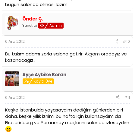
bugün salonda olması lazım.
Önder Ç.
Yönetici
Admin
6 Ara 2012
#10
Bu takım adamı zorla salona getirir. Akşam oradayız ve
kazanacağız..
Ayşe Aybike Boran
Kayıtlı Üye
6 Ara 2012
#11
Keşke İstanbulda yaşasaydım dediğim günlerden biri
daha, keşke yıllık iznimi bu hafta için kullansaydım da
Ekaterinburg ve Yamamay maçlarını salonda izleseydim