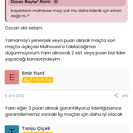
Özcan Baytar' Alıntı:
bayanların mulhause maçı yok mu daha liderlik için erken
değil mi ?
Özcan abi selam.
Yamamay'ı yenersek veya puan alırsak maçta son
maçta açıkçası Mulhouse'a takılacağımızı
düşünmüyorum.Yarın alınacak 2 set veya puan bizi lider
yapacağı kanaatindeyim.
Emir Yunt
E
Kayıtlı Üye
6 Ara 2012
#5
Yarın eğer 3 puan alırsak garantiiliyoruz liderliği,bence
garantilememiz sonraki lig maçları için daha iyi olacak
Tanju Çiçek
T