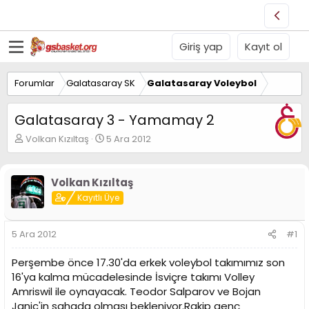
Giriş yap
Kayıt ol
Forumlar
Galatasaray SK
Galatasaray Voleybol
Galatasaray 3 - Yamamay 2
K
B
Volkan Kızıltaş
5 Ara 2012
o
a
n
ş
u
l
Volkan Kızıltaş
y
a
Kayıtlı Üye
u
n
B
g
a
ı
5 Ara 2012
#1
ş
ç
l
t
Perşembe önce 17.30'da erkek voleybol takımımız son
a
a
t
r
16'ya kalma mücadelesinde İsviçre takımı Volley
a
i
Amriswil ile oynayacak. Teodor Salparov ve Bojan
n
h
Janic'in sahada olması bekleniyor.Rakip genç