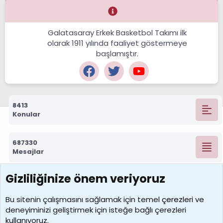
Galatasaray Erkek Basketbol Takımı ilk
olarak 1911 yılında faaliyet göstermeye
başlamıştır.
8413
Konular
687330
Mesajlar
Gizliliğinize önem veriyoruz
7390
Kullanıcılar
Bu sitenin çalışmasını sağlamak için temel
çerezleri
ve
deneyiminizi geliştirmek için isteğe bağlı çerezleri
MosesBrownHayranı
kullanıyoruz.