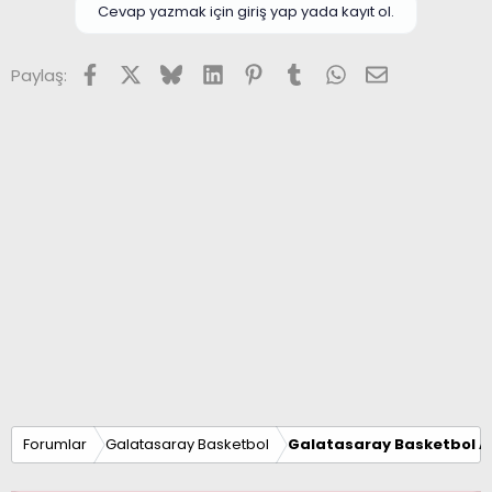
Cevap yazmak için giriş yap yada kayıt ol.
Facebook
X (Twitter)
Bluesky
LinkedIn
Pinterest
Tumblr
WhatsApp
E-posta
Paylaş:
Forumlar
Galatasaray Basketbol
Galatasaray Basketbol Al