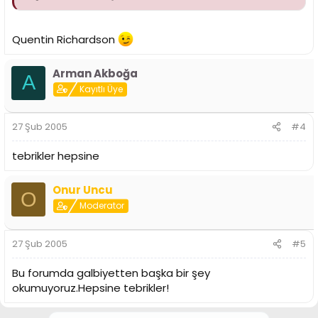
Quentin Richardson
Arman Akboğa
A
Kayıtlı Üye
27 Şub 2005
#4
tebrikler hepsine
Onur Uncu
O
Moderator
27 Şub 2005
#5
Bu forumda galbiyetten başka bir şey
okumuyoruz.Hepsine tebrikler!