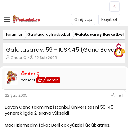
Giriş yap
Kayıt ol
Forumlar
Galatasaray Basketbol
Galatasaray Basketbol Al
Galatasaray: 59 - IUSK:45 (Genc Bayan)
K
B
Önder Ç.
22 Şub 2005
o
a
n
ş
u
l
Önder Ç.
y
a
Yönetici
Admin
u
n
B
g
a
ı
22 Şub 2005
#1
ş
ç
l
t
Bayan Genc takımımız İstanbul Üniversitesini 59-45
a
a
yenerek ligde 2. sıraya yükseldi.
t
r
a
i
n
h
Macı izlemedim fakat Beril cok yüzdeli üclük atmıs.