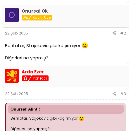
i
Onursal Ok
O
Kayıtlı Üye
22 Şub 2005
#2
Beril atar, Stajokovic gibi kaçırmıyor
Diğerleri ne yapmış?
Arda Ezer
Yönetici
22 Şub 2005
#3
Onursal' Alıntı:
Beril atar, Stajokovic gibi kaçırmıyor
Diğerleri ne yapmış?