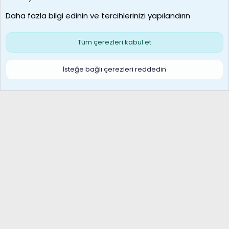
Son üye
Daha fazla bilgi edinin ve tercihlerinizi yapılandırın
Bize ulaşın
Şartlar ve kurallar
Gizlilik politikası
Çerezler
Yardım
Ana sayfa
R
Tüm çerezleri kabul et
S
S
Galatasaray Basketbol | GS Basket Taraftar Platformu
İsteğe bağlı çerezleri reddedin
®
Community platform by XenForo
© 2010-2026 XenForo Ltd.
XenForo Türkçe 🇹🇷 Destek Forumu –
XenWp.Com