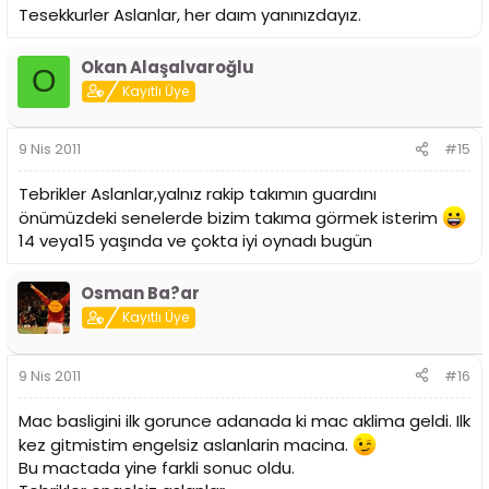
Tesekkurler Aslanlar, her daım yanınızdayız.
Okan Alaşalvaroğlu
O
Kayıtlı Üye
9 Nis 2011
#15
Tebrikler Aslanlar,yalnız rakip takımın guardını
önümüzdeki senelerde bizim takıma görmek isterim
14 veya15 yaşında ve çokta iyi oynadı bugün
Osman Ba?ar
Kayıtlı Üye
9 Nis 2011
#16
Mac basligini ilk gorunce adanada ki mac aklima geldi. Ilk
kez gitmistim engelsiz aslanlarin macina.
Bu mactada yine farkli sonuc oldu.