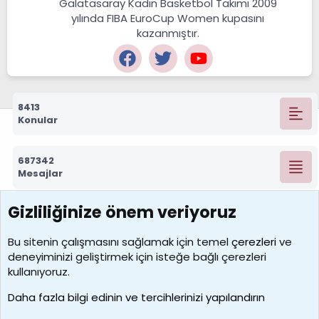
Galatasaray Kadın Basketbol Takımı 2009
yılında FIBA EuroCup Women kupasını
kazanmıştır.
8413
Konular
687342
Mesajlar
Gizliliğinize önem veriyoruz
7390
Kullanıcılar
Bu sitenin çalışmasını sağlamak için temel
çerezleri
ve
deneyiminizi geliştirmek için isteğe bağlı çerezleri
MosesBrownHayranı
kullanıyoruz.
Son üye
Daha fazla bilgi edinin ve tercihlerinizi yapılandırın
Bize ulaşın
Şartlar ve kurallar
Gizlilik politikası