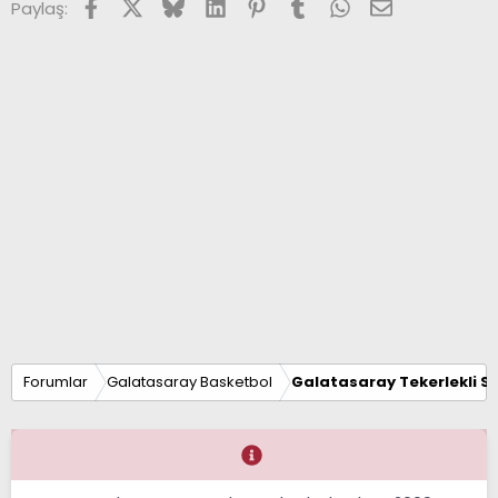
Facebook
X (Twitter)
Bluesky
LinkedIn
Pinterest
Tumblr
WhatsApp
E-posta
Paylaş:
Forumlar
Galatasaray Basketbol
Galatasaray Tekerlekli S