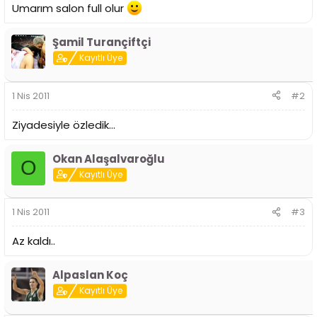
i
Umarım salon full olur
Şamil Turançiftçi
Kayıtlı Üye
1 Nis 2011
#2
Ziyadesiyle özledik...
Okan Alaşalvaroğlu
O
Kayıtlı Üye
1 Nis 2011
#3
Az kaldı..
Alpaslan Koç
Kayıtlı Üye