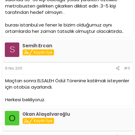
metrobusten gelirken çıkarken dikkat edin .3-5 kişi
tarafından hedef olmayın .
burası istanbul.ve fener le bizim olduğumuz aynı
ortamlarda her zaman tatsızlık olmuştur olacaktırda..
Semih Ercan
S
Kayıtlı Üye
8 Nis 2011
#11
Maçtan sonra ELSALEH Ödül Törenine katılmak isteyenler
için otobüs ayarlandı.
Herkesi bekliyoruz.
Okan Alaşalvaroğlu
O
Kayıtlı Üye