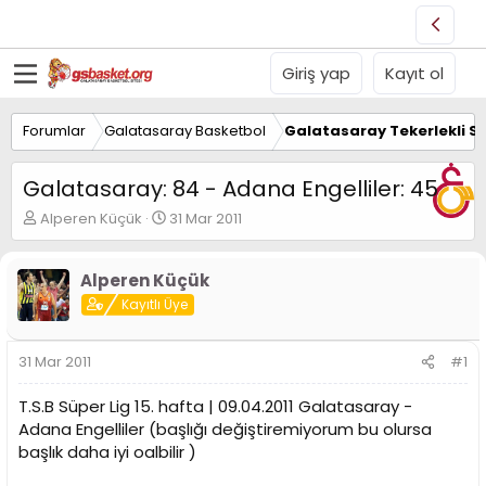
Giriş yap
Kayıt ol
Forumlar
Galatasaray Basketbol
Galatasaray Tekerlekli S
Galatasaray: 84 - Adana Engelliler: 45
K
B
Alperen Küçük
31 Mar 2011
o
a
n
ş
u
l
Alperen Küçük
y
a
Kayıtlı Üye
u
n
B
g
a
ı
31 Mar 2011
#1
ş
ç
l
t
T.S.B Süper Lig 15. hafta | 09.04.2011 Galatasaray -
a
a
Adana Engelliler (başlığı değiştiremiyorum bu olursa
t
r
başlık daha iyi oalbilir )
a
i
n
h