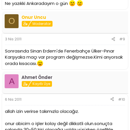
Ne yazıkki Ankaradayım o gün
Onur Uncu
O
Moderator
3 Nis 2011
#9
Sonrasında Sinan Erdem'de Fenerbahçe Ülker-Pınar
Karşıyaka maçı var program değişmezse.Kimi arıyorsak
orada kısacası.
Ahmet Önder
A
Kayıtlı Üye
6 Nis 2011
#10
allah izin verirse takımızla olacağız.
onur abicim o işler kolay değil dikkatli olun.sonuçta
salonda 30-50 kişi olacağız yolda yürürken özellikle