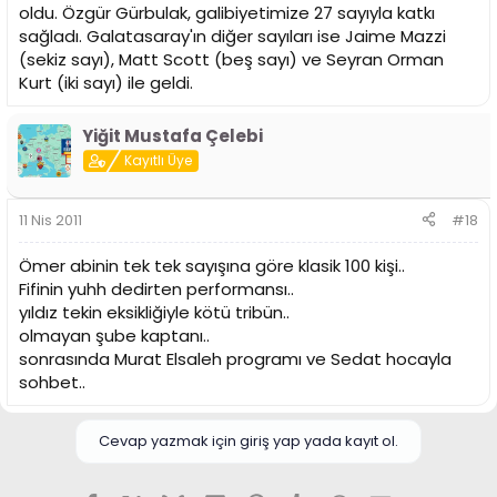
oldu. Özgür Gürbulak, galibiyetimize 27 sayıyla katkı
sağladı. Galatasaray'ın diğer sayıları ise Jaime Mazzi
(sekiz sayı), Matt Scott (beş sayı) ve Seyran Orman
Kurt (iki sayı) ile geldi.
Yiğit Mustafa Çelebi
Kayıtlı Üye
11 Nis 2011
#18
Ömer abinin tek tek sayışına göre klasik 100 kişi..
Fifinin yuhh dedirten performansı..
yıldız tekin eksikliğiyle kötü tribün..
olmayan şube kaptanı..
sonrasında Murat Elsaleh programı ve Sedat hocayla
sohbet..
Cevap yazmak için giriş yap yada kayıt ol.