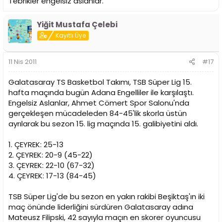
Tebrikler engelsiz aslanlar.
Yiğit Mustafa Çelebi
Kayıtlı Üye
11 Nis 2011
#17
Galatasaray TS Basketbol Takımı, TSB Süper Lig 15.
hafta maçında bugün Adana Engelliler ile karşılaştı.
Engelsiz Aslanlar, Ahmet Cömert Spor Salonu'nda
gerçekleşen mücadeleden 84-45'lik skorla üstün
ayrılarak bu sezon 15. lig maçında 15. galibiyetini aldı.
1. ÇEYREK: 25-13
2. ÇEYREK: 20-9 (45-22)
3. ÇEYREK: 22-10 (67-32)
4. ÇEYREK: 17-13 (84-45)
TSB Süper Lig'de bu sezon en yakın rakibi Beşiktaş'ın iki
maç önünde liderliğini sürdüren Galatasaray adına
Mateusz Filipski, 42 sayıyla maçın en skorer oyuncusu