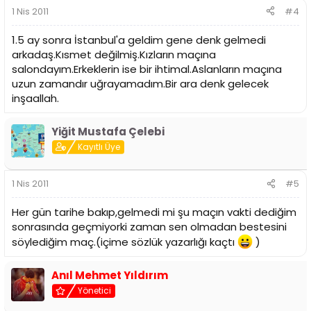
1 Nis 2011
#4
1.5 ay sonra İstanbul'a geldim gene denk gelmedi
arkadaş.Kısmet değilmiş.Kızların maçına
salondayım.Erkeklerin ise bir ihtimal.Aslanların maçına
uzun zamandır uğrayamadım.Bir ara denk gelecek
inşaallah.
Yiğit Mustafa Çelebi
Kayıtlı Üye
1 Nis 2011
#5
Her gün tarihe bakıp,gelmedi mi şu maçın vakti dediğim
sonrasında geçmiyorki zaman sen olmadan bestesini
söylediğim maç.(içime sözlük yazarlığı kaçtı
)
Anıl Mehmet Yıldırım
Yönetici