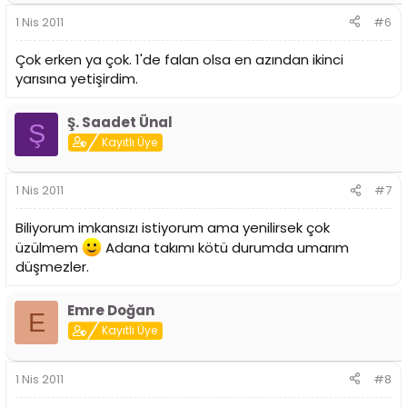
1 Nis 2011
#6
Çok erken ya çok. 1'de falan olsa en azından ikinci
yarısına yetişirdim.
Ş. Saadet Ünal
Ş
Kayıtlı Üye
1 Nis 2011
#7
Biliyorum imkansızı istiyorum ama yenilirsek çok
üzülmem
Adana takımı kötü durumda umarım
düşmezler.
Emre Doğan
E
Kayıtlı Üye
1 Nis 2011
#8