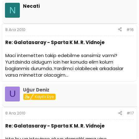
Necati
N
8 Ara 2010
#16
Re: Galatasaray - Sparta K M. R. Vidnoje
Maci internetten takip edebilme sansimiz varmi?
Yurtdsinda oldugum icin her konuda elim kolum
baglanmis durumda..Yardimci olabilecek arkadaslar
varsa minnettar olacagim...
Uğur Deniz
U
Kayıtlı Üye
8 Ara 2010
#17
Re: Galatasaray - Sparta K M. R. Vidnoje
işte bu ya isteyince oluyo demekki ama yine