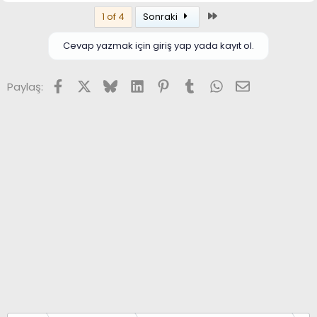
Son
1 of 4
Sonraki
Cevap yazmak için giriş yap yada kayıt ol.
Facebook
X (Twitter)
Bluesky
LinkedIn
Pinterest
Tumblr
WhatsApp
E-posta
Paylaş: