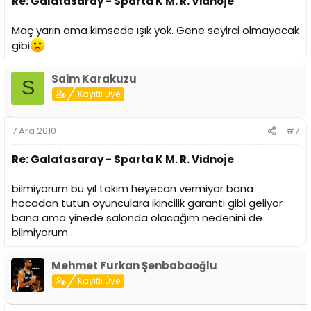
Re: Galatasaray - Sparta K M. R. Vidnoje
Maç yarın ama kimsede ışık yok. Gene seyirci olmayacak
gibi
Saim Karakuzu
S
Kayıtlı Üye
7 Ara 2010
#7
Re: Galatasaray - Sparta K M. R. Vidnoje
bilmiyorum bu yıl takım heyecan vermiyor bana
hocadan tutun oyunculara ikincilik garanti gibi geliyor
bana ama yinede salonda olacağım nedenini de
bilmiyorum .
Mehmet Furkan Şenbabaoğlu
Kayıtlı Üye