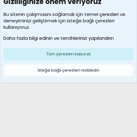
Gizliliğinize önem veriyoruz
7389
Kullanıcılar
Bu sitenin çalışmasını sağlamak için temel
çerezleri
ve
deneyiminizi geliştirmek için isteğe bağlı çerezleri
idriskaancelik
kullanıyoruz.
Son üye
Daha fazla bilgi edinin ve tercihlerinizi yapılandırın
Bize ulaşın
Şartlar ve kurallar
Gizlilik politikası
Çerezler
Yardım
Ana sayfa
R
Tüm çerezleri kabul et
S
S
Galatasaray Basketbol | GS Basket Taraftar Platformu
İsteğe bağlı çerezleri reddedin
®
Community platform by XenForo
© 2010-2026 XenForo Ltd.
XenForo Türkçe 🇹🇷 Destek Forumu –
XenWp.Com