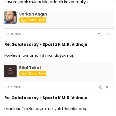
savaraşarak mücadele ederek kazanmalıyız
Serkan Angın
Kayıtlı Üye
8 Ara 2010
#14
Re: Galatasaray - Sparta K M. R. Vidnoje
Fowles ın oynama ihtimali düşükmüş
Bilal Tokat
B
Kayıtlı Üye
8 Ara 2010
#15
Re: Galatasaray - Sparta K M. R. Vidnoje
maalesef fazla seyircimiz yok tribünler boş