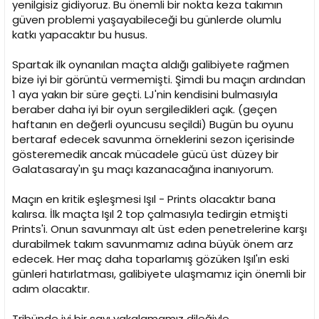
yenilgisiz gidiyoruz. Bu önemli bir nokta keza takımın
güven problemi yaşayabileceği bu günlerde olumlu
katkı yapacaktır bu husus.
Spartak ilk oynanılan maçta aldığı galibiyete rağmen
bize iyi bir görüntü vermemişti. Şimdi bu maçın ardından
1 aya yakın bir süre geçti. LJ'nin kendisini bulmasıyla
beraber daha iyi bir oyun sergiledikleri açık. (geçen
haftanın en değerli oyuncusu seçildi) Bugün bu oyunu
bertaraf edecek savunma örneklerini sezon içerisinde
gösteremedik ancak mücadele gücü üst düzey bir
Galatasaray'ın şu maçı kazanacağına inanıyorum.
Maçın en kritik eşleşmesi Işıl - Prints olacaktır bana
kalırsa. İlk maçta Işıl 2 top çalmasıyla tedirgin etmişti
Prints'i. Onun savunmayı alt üst eden penetrelerine karşı
durabilmek takım savunmamız adına büyük önem arz
edecek. Her maç daha toparlamış gözüken Işıl'ın eski
günleri hatırlatması, galibiyete ulaşmamız için önemli bir
adım olacaktır.
Tribünde iyi bir sayı yakalamamız dileğiyle.