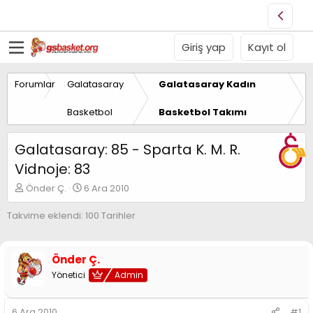
Giriş yap
Kayıt ol
Forumlar
Galatasaray
Galatasaray Kadın
Basketbol
Basketbol Takımı
Galatasaray: 85 - Sparta K. M. R.
Vidnoje: 83
K
B
Önder Ç.
6 Ara 2010
o
a
n
ş
Takvime eklendi: 100 Tarihler
u
l
y
a
u
n
Önder Ç.
B
g
a
Yönetici
ı
Admin
ş
ç
l
t
6 Ara 2010
#1