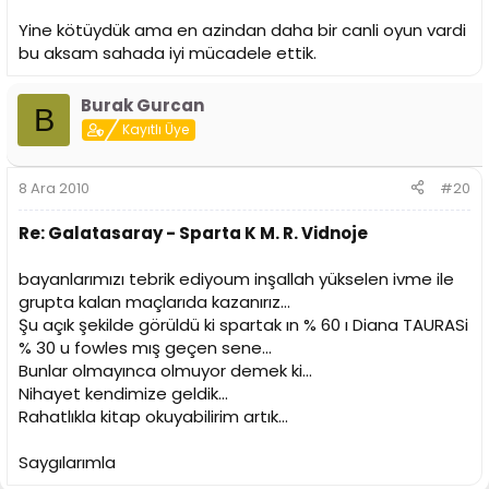
Yine kötüydük ama en azindan daha bir canli oyun vardi
bu aksam sahada iyi mücadele ettik.
Burak Gurcan
B
Kayıtlı Üye
8 Ara 2010
#20
Re: Galatasaray - Sparta K M. R. Vidnoje
bayanlarımızı tebrik ediyoum inşallah yükselen ivme ile
grupta kalan maçlarıda kazanırız...
Şu açık şekilde görüldü ki spartak ın % 60 ı Diana TAURASi
% 30 u fowles mış geçen sene...
Bunlar olmayınca olmuyor demek ki...
Nihayet kendimize geldik...
Rahatlıkla kitap okuyabilirim artık...
Saygılarımla