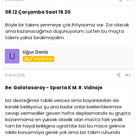
a
a
t
r
a
i
08.12.Çarşamba Saat 19.30
n
h
i
Böyle bir takımı yenmeye çok ihtiyacımız var. Zor olacak
ama kazanacağımızı düşünüyorum. Lütfen bu maçta
takımı yalnız bırakmayalım.
Uğur Deniz
U
Kayıtlı Üye
6 Ara 2010
#2
Re: Galatasaray - Sparta K M. R. Vidnoje
biz desteğimizi tabiki vericez ama bayanlardan da
karsılık beklıyoruz şu ana kadar onlar beklentilerimize
cevap vermediler gecen hafta deplasmanda su grupta
kazanmamız en yuksek olasılık olan macta fark yedik
tam bir hayal kırıklıgına ugrattılar bizi bu maca gelınce
rakıbı konusmaya gerek yok ama biz takım ruhunda