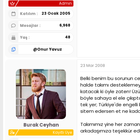
Admin
23 Ocak 2005
Katılım
6,968
Mesajlar
48
Yaş
@
Onur Yavuz
23 Mar 2008
Belki benim bu sorunun c
halde takımı desteklemeye
katacak ki öyle zaten! Üz
böyle sahaya el ele çıkıpt
tek yer; Türkiye'de engel
sitem edersen et ne kadar
Takımımız yine her zaman 
Burak Ceyhan
arkadaşımıza teşekkür ed
Kayıtlı Üye