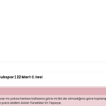
ukspor | 22 Mart C.tesi
 var mı yoksa herkes kafasına göre mi tbl de olmadığına göre toplanıp g
 para alallım.Aslan Yürekliler En Tepeye..