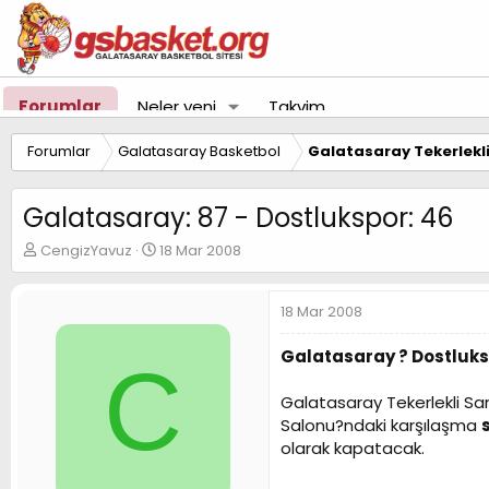
Forumlar
Neler yeni
Takvim
Forumlar
Galatasaray Basketbol
Galatasaray Tekerlekl
Galatasaray: 87 - Dostlukspor: 46
K
B
CengizYavuz
18 Mar 2008
o
a
n
ş
u
l
18 Mar 2008
y
a
u
n
Galatasaray ? Dostluk
C
B
g
a
ı
Galatasaray Tekerlekli Sa
ş
ç
Salonu?ndaki karşılaşma
l
t
a
a
olarak kapatacak.
t
r
a
i