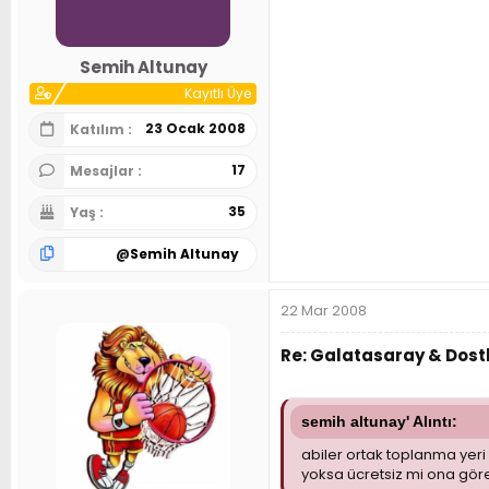
Semih Altunay
Kayıtlı Üye
23 Ocak 2008
Katılım
17
Mesajlar
35
Yaş
@
Semih Altunay
22 Mar 2008
Re: Galatasaray & Dostl
semih altunay' Alıntı:
abiler ortak toplanma yeri
yoksa ücretsiz mi ona göre