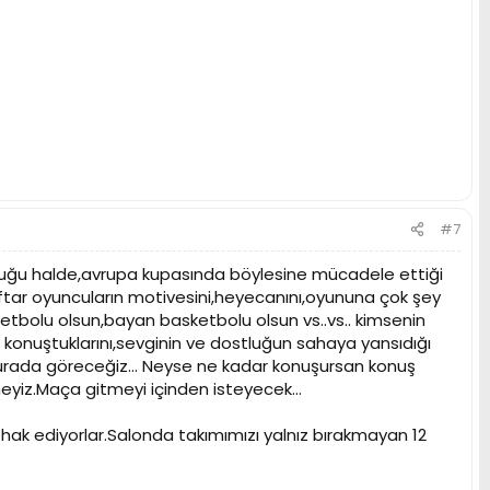
#7
duğu halde,avrupa kupasında böylesine mücadele ettiği
aftar oyuncuların motivesini,heyecanını,oyununa çok şey
etbolu olsun,bayan basketbolu olsun vs..vs.. kimsenin
 konuştuklarını,sevginin ve dostluğun sahaya yansıdığı
burada göreceğiz... Neyse ne kadar konuşursan konuş
yiz.Maça gitmeyi içinden isteyecek...
 hak ediyorlar.Salonda takımımızı yalnız bırakmayan 12