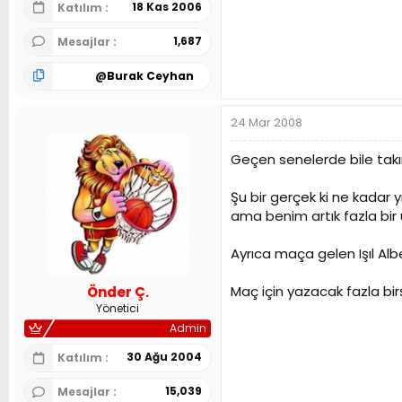
18 Kas 2006
Katılım
1,687
Mesajlar
@
Burak Ceyhan
24 Mar 2008
Geçen senelerde bile takı
Şu bir gerçek ki ne kadar y
ama benim artık fazla bir
Ayrıca maça gelen Işıl Alb
Maç için yazacak fazla bir
Önder Ç.
Yönetici
Admin
30 Ağu 2004
Katılım
15,039
Mesajlar