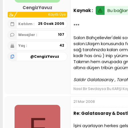
n
h
CengizYavuz
i
Bu bağlant
Kaynak :
Kayıtlı Üye
25 Ocak 2005
Katılım
***
107
Mesajlar
Salon Bahçelievler'deki so
salon.Ulaşım konusunda fa
42
Yaş
sağ tarafınızda kalan orm
kadir has önü ) inip yürüme
@
CengizYavuz
Takımın hem avrupada gru
altına düşen tribün gücüm
Saldır Galatasaray , Tara
Nasıl Bir Sevdaysa Bu KARŞI 
21 Mar 2008
Re: Galatasaray & Dostl
F
İşini ayarlayan herkes gel