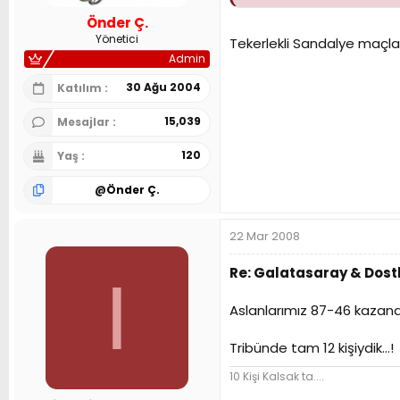
Önder Ç.
Yönetici
Tekerlekli Sandalye maçlar
Admin
30 Ağu 2004
Katılım
15,039
Mesajlar
120
Yaş
@
Önder Ç.
22 Mar 2008
Re: Galatasaray & Dostl
I
Aslanlarımız 87-46 kazandı
Tribünde tam 12 kişiydik...!
10 Kişi Kalsak ta....