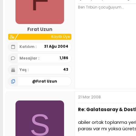
Ben Tribün çocuğuyum...
Fırat Uzun
Kayıtlı Üye
31 Ağu 2004
Katılım
1,186
Mesajlar
43
Yaş
@
Fırat Uzun
21 Mar 2008
Re: Galatasaray & Dostl
S
abiler ortak toplanma yeri
parası var mı yoksa ücrets