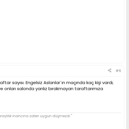
#6
tar sayısı. Engelsiz Aslanlar´ın maçında kaç kişi vardı;
 ve onları salonda yanlız bırakmayan taraftarımıza
ylılık inancına zaten uygun düşmezdi."