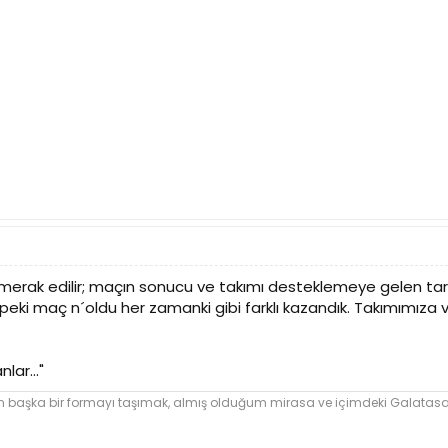
ne merak edilir; maçın sonucu ve takımı desteklemeye gelen taraf
, peki maç n´oldu her zamanki gibi farklı kazandık. Takımımıza
lar..."
şka bir formayı taşımak, almış olduğum mirasa ve içimdeki Galatasara