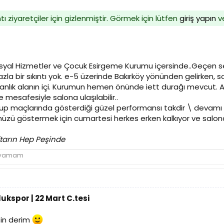
ı ziyaretçiler için gizlenmiştir. Görmek için lütfen
giriş yapın
v
syal Hizmetler ve Çocuk Esirgeme Kurumu içersinde..Geçen sezo
zla bir sıkıntı yok. e-5 üzerinde Bakırköy yönünden gelirken
anlık alanın içi. Kurumun hemen önünde iett durağı mevcut. A
 mesafesiyle salona ulaşılabilir..
p maçlarında gösterdiği güzel performansı takdir \ devam
üzü göstermek için cumartesi herkes erken kalkıyor ve salona
ftarın Hep Peşinde
Koyamam
ukspor | 22 Mart C.tesi
sin derim