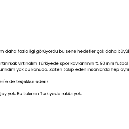
m daha fazla ilgi görüyordu bu sene hedefler çok daha büyük d
ırtınırsak yırtınalım Türkiyede spor kavramınını % 90 ınını futb
 ümidim yok bu konuda. Zaten takip eden insanlarda hep aynı 
en'e de teşekkür ederiz.
şey yok. Bu takımın Türkiyede rakibi yok.