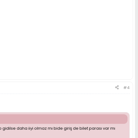
#4
idilse daha iiyi olmaz mı bide giriş de bilet parası var mı