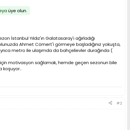
eya
üye olun
.
n İstanbul Yıldız'ın Galatasaray'ı ağırladığı
, solunuzda Ahmet Cömert'i görmeye başladığınız yokuşta,
yrıca metro ile ulaşımda da bahçelievler durağında (
ı için motivasyon sağlamak, hemde geçen sezonun bile
 koşuyor..
#2