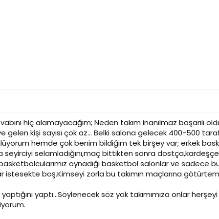
evabını hiç alamayacağım; Neden takım inanılmaz başarılı ol
 gelen kişi sayısı çok az... Belki salona gelecek 400-500 tar
ülüyorum hemde çok benim bildiğim tek birşey var; erkek bask
a seyirciyi selamladığını,maç bittikten sonra dostça,kardeşçe
li basketbolcularımız oynadığı basketbol salonlar ve sadece 
 istesekte boş.Kimseyi zorla bu takımın maçlarına götürteme
yaptığını yaptı...Söylenecek söz yok takımımıza onlar herşeyi
iyorum.