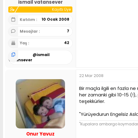
ismail vatansever
Kayıtlı Üye
10 Ocak 2008
Katılım
7
Mesajlar
42
Yaş
@
ismail
vatansever
22 Mar 2008
Bir maçla ilgili en fazla 
her zamanki gibi 10-15 (!)
teşekkürler.
"Yürüyedurun Engelsiz Aslan
"Kupalara ambargo koymadan ba
Onur Yavuz