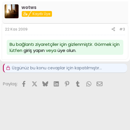
wotws
Kayıtlı Üye
22 Kas 2009
#3
Bu bağlantı ziyaretçiler için gizlenmiştir. Görmek için
lütfen
giriş yapın
veya
üye olun
.
Üzgünüz bu konu cevaplar için kapatılmıştır...
Facebook
X (Twitter)
Bluesky
LinkedIn
Pinterest
Tumblr
WhatsApp
E-posta
Paylaş: