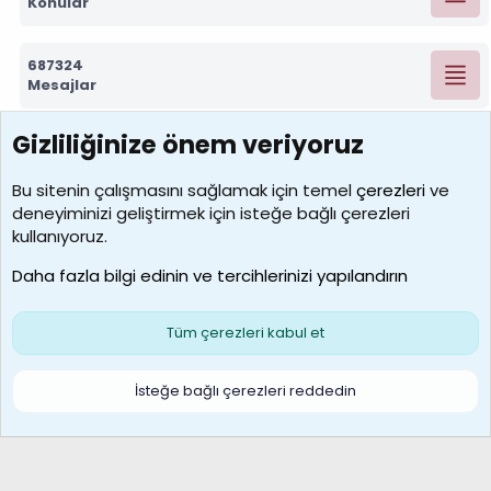
Konular
687324
Mesajlar
Gizliliğinize önem veriyoruz
7390
Kullanıcılar
Bu sitenin çalışmasını sağlamak için temel
çerezleri
ve
deneyiminizi geliştirmek için isteğe bağlı çerezleri
MosesBrownHayranı
kullanıyoruz.
Son üye
Daha fazla bilgi edinin ve tercihlerinizi yapılandırın
Bize ulaşın
Şartlar ve kurallar
Gizlilik politikası
Çerezler
Yardım
Ana sayfa
R
Tüm çerezleri kabul et
S
S
Galatasaray Basketbol | GS Basket Taraftar Platformu
İsteğe bağlı çerezleri reddedin
®
Community platform by XenForo
© 2010-2026 XenForo Ltd.
XenForo Türkçe 🇹🇷 Destek Forumu –
XenWp.Com