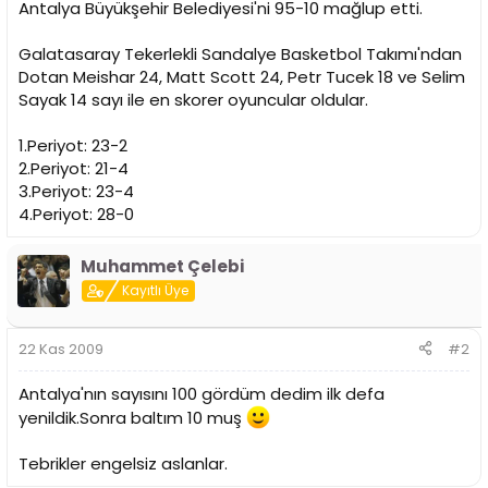
i
Antalya Büyükşehir Belediyesi'ni 95-10 mağlup etti.
Galatasaray Tekerlekli Sandalye Basketbol Takımı'ndan
Dotan Meishar 24, Matt Scott 24, Petr Tucek 18 ve Selim
Sayak 14 sayı ile en skorer oyuncular oldular.
1.Periyot: 23-2
2.Periyot: 21-4
3.Periyot: 23-4
4.Periyot: 28-0
Muhammet Çelebi
Kayıtlı Üye
22 Kas 2009
#2
Antalya'nın sayısını 100 gördüm dedim ilk defa
yenildik.Sonra baltım 10 muş
Tebrikler engelsiz aslanlar.