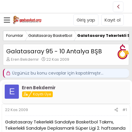
Giriş yap
Kayıt ol
Forumlar
Galatasaray Basketbol
Galatasaray Tekerlekli S
Galatasaray 95 - 10 Antalya BŞB
K
B
Eren Bekdemir
22 Kas 2009
o
a
n
ş
Üzgünüz bu konu cevaplar için kapatılmıştır...
u
l
y
a
u
n
Eren Bekdemir
E
B
g
Kayıtlı Üye
a
ı
ş
ç
l
t
22 Kas 2009
#1
a
a
t
r
Galatasaray Tekerlekli Sandalye Basketbol Takımı,
a
i
Tekerlekli Sandalye Deplasmanlı Süper Ligi 2. haftasında
n
h