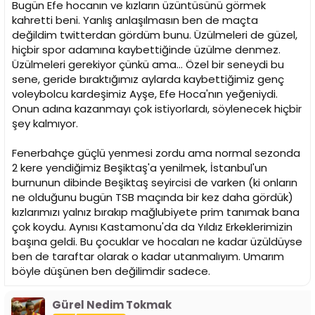
Bugün Efe hocanın ve kızların üzüntüsünü görmek
kahretti beni. Yanlış anlaşılmasın ben de maçta
değildim twitterdan gördüm bunu. Üzülmeleri de güzel,
hiçbir spor adamına kaybettiğinde üzülme denmez.
Üzülmeleri gerekiyor çünkü ama... Özel bir seneydi bu
sene, geride bıraktığımız aylarda kaybettiğimiz genç
voleybolcu kardeşimiz Ayşe, Efe Hoca'nın yeğeniydi.
Onun adına kazanmayı çok istiyorlardı, söylenecek hiçbir
şey kalmıyor.
Fenerbahçe güçlü yenmesi zordu ama normal sezonda
2 kere yendiğimiz Beşiktaş'a yenilmek, İstanbul'un
burnunun dibinde Beşiktaş seyircisi de varken (ki onların
ne olduğunu bugün TSB maçında bir kez daha gördük)
kızlarımızı yalnız bırakıp mağlubiyete prim tanımak bana
çok koydu. Aynısı Kastamonu'da da Yıldız Erkeklerimizin
başına geldi. Bu çocuklar ve hocaları ne kadar üzüldüyse
ben de taraftar olarak o kadar utanmalıyım. Umarım
böyle düşünen ben değilimdir sadece.
Gürel Nedim Tokmak