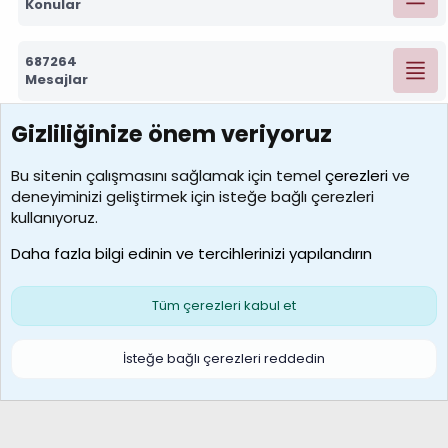
Konular
687264
Mesajlar
Gizliliğinize önem veriyoruz
7388
Kullanıcılar
Bu sitenin çalışmasını sağlamak için temel
çerezleri
ve
deneyiminizi geliştirmek için isteğe bağlı çerezleri
borabekirogluu
kullanıyoruz.
Son üye
Daha fazla bilgi edinin ve tercihlerinizi yapılandırın
Bize ulaşın
Şartlar ve kurallar
Gizlilik politikası
Çerezler
Yardım
Ana sayfa
R
Tüm çerezleri kabul et
S
S
Galatasaray Basketbol | GS Basket Taraftar Platformu
İsteğe bağlı çerezleri reddedin
®
Community platform by XenForo
© 2010-2026 XenForo Ltd.
XenForo Türkçe 🇹🇷 Destek Forumu –
XenWp.Com