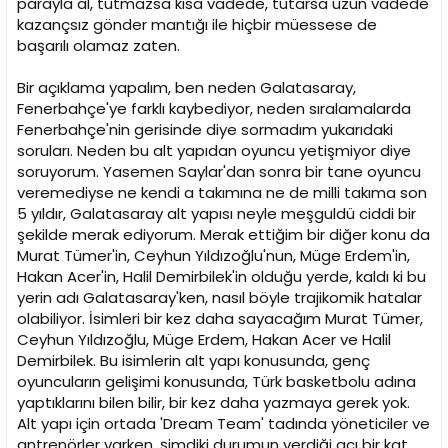
parayla al, tutmazsa kısa vadede, tutarsa uzun vadede
kazançsız gönder mantığı ile hiçbir müessese de
başarılı olamaz zaten.
Bir açıklama yapalım, ben neden Galatasaray,
Fenerbahçe'ye farklı kaybediyor, neden sıralamalarda
Fenerbahçe'nin gerisinde diye sormadım yukarıdaki
soruları. Neden bu alt yapıdan oyuncu yetişmiyor diye
soruyorum. Yasemen Saylar'dan sonra bir tane oyuncu
veremediyse ne kendi a takımına ne de milli takıma son
5 yıldır, Galatasaray alt yapısı neyle meşguldü ciddi bir
şekilde merak ediyorum. Merak ettiğim bir diğer konu da
Murat Tümer'in, Ceyhun Yıldızoğlu'nun, Müge Erdem'in,
Hakan Acer'in, Halil Demirbilek'in olduğu yerde, kaldı ki bu
yerin adı Galatasaray'ken, nasıl böyle trajikomik hatalar
olabiliyor. İsimleri bir kez daha sayacağım Murat Tümer,
Ceyhun Yıldızoğlu, Müge Erdem, Hakan Acer ve Halil
Demirbilek. Bu isimlerin alt yapı konusunda, genç
oyuncuların gelişimi konusunda, Türk basketbolu adına
yaptıklarını bilen bilir, bir kez daha yazmaya gerek yok.
Alt yapı için ortada 'Dream Team' tadında yöneticiler ve
antrenörler varken, şimdiki durumun verdiği acı bir kat