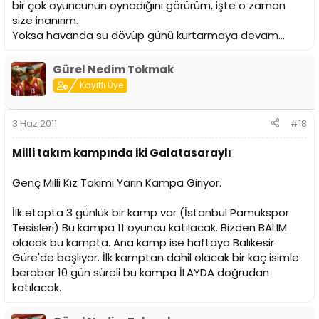
bir çok oyuncunun oynadığını görürüm, işte o zaman
size inanırım.
Yoksa havanda su dövüp günü kurtarmaya devam...
Gürel Nedim Tokmak
Kayıtlı Üye
3 Haz 2011
#18
Milli takım kampında iki Galatasaraylı
Genç Milli Kız Takımı Yarın Kampa Giriyor.
İlk etapta 3 günlük bir kamp var (İstanbul Pamukspor
Tesisleri) Bu kampa 11 oyuncu katılacak. Bizden BALIM
olacak bu kampta. Ana kamp ise haftaya Balıkesir
Güre'de başlıyor. İlk kamptan dahil olacak bir kaç isimle
beraber 10 gün süreli bu kampa İLAYDA doğrudan
katılacak.