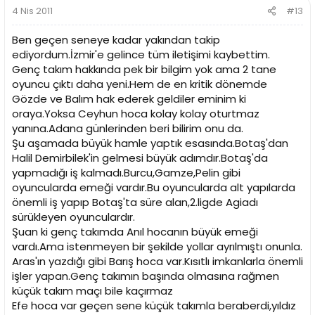
4 Nis 2011
#13
Ben geçen seneye kadar yakından takip
ediyordum.İzmir'e gelince tüm iletişimi kaybettim.
Genç takım hakkında pek bir bilgim yok ama 2 tane
oyuncu çıktı daha yeni.Hem de en kritik dönemde
Gözde ve Balım hak ederek geldiler eminim ki
oraya.Yoksa Ceyhun hoca kolay kolay oturtmaz
yanına.Adana günlerinden beri bilirim onu da.
Şu aşamada büyük hamle yaptık esasında.Botaş'dan
Halil Demirbilek'in gelmesi büyük adımdır.Botaş'da
yapmadığı iş kalmadı.Burcu,Gamze,Pelin gibi
oyuncularda emeği vardır.Bu oyuncularda alt yapılarda
önemli iş yapıp Botaş'ta süre alan,2.ligde Agiadı
sürükleyen oyunculardır.
Şuan ki genç takımda Anıl hocanın büyük emeği
vardı.Ama istenmeyen bir şekilde yollar ayrılmıştı onunla.
Aras'ın yazdığı gibi Barış hoca var.Kısıtlı imkanlarla önemli
işler yapan.Genç takımın başında olmasına rağmen
küçük takım maçı bile kaçırmaz
Efe hoca var geçen sene küçük takımla beraberdi,yıldız