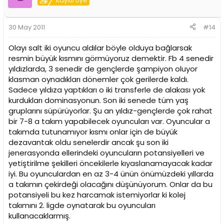
Kayıtlı Üye
30 May 2011
#14
Olayı salt iki oyuncu aldılar böyle olduya bağlarsak
resmin büyük kısmını görmüyoruz demektir. Fb 4 senedir
yıldızlarda, 3 senedir de gençlerde şampiyon oluyor
klasman oynadıkları dönemler çok gerilerde kaldı.
Sadece yıldıza yaptıkları o iki transferle de alakası yok
kurdukları dominasyonun. Son iki senede tüm yaş
gruplarını süpürüyorlar. Şu an yıldız-gençlerde çok rahat
bir 7-8 a takım yapabilecek oyuncuları var. Oyuncular a
takımda tutunamıyor kısmı onlar için de büyük
dezavantak oldu senelerdir ancak şu son iki
jenerasyonda ellerindeki oyuncuların potansiyelleri ve
yetiştirilme şekilleri öncekilerle kıyaslanamayacak kadar
iyi. Bu oyunculardan en az 3-4 ünün önümüzdeki yıllarda
a takımın çekirdeği olacağını düşünüyorum. Onlar da bu
potansiyeli bu kez harcamak istemiyorlar ki kolej
takımını 2. ligde oynatarak bu oyuncuları
kullanacaklarmış.