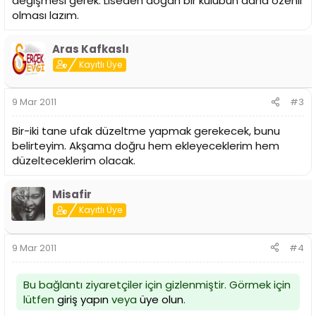
değişmesi gerek. Liseden doğan bir kulübün daha özenli
olması lazım.
Aras Kafkaslı
Kayıtlı Üye
9 Mar 2011
#3
Bir-iki tane ufak düzeltme yapmak gerekecek, bunu
belirteyim. Akşama doğru hem ekleyeceklerim hem
düzelteceklerim olacak.
Misafir
Kayıtlı Üye
9 Mar 2011
#4
Bu bağlantı ziyaretçiler için gizlenmiştir. Görmek için
lütfen
giriş yapın
veya
üye olun
.