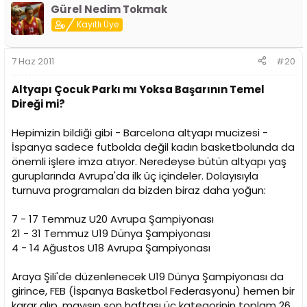
Gürel Nedim Tokmak
Kayıtlı Üye
7 Haz 2011
#20
Altyapı Çocuk Parkı mı Yoksa Başarının Temel
Direği mi?
Hepimizin bildiği gibi - Barcelona altyapı mucizesi -
İspanya sadece futbolda değil kadın basketbolunda da
önemli işlere imza atıyor. Neredeyse bütün altyapı yaş
guruplarında Avrupa'da ilk üç içindeler. Dolayısıyla
turnuva programaları da bizden biraz daha yoğun:
7 - 17 Temmuz U20 Avrupa Şampiyonası
21 - 31 Temmuz U19 Dünya Şampiyonası
4 - 14 Ağustos U18 Avrupa Şampiyonası
Araya Şili'de düzenlenecek U19 Dünya Şampiyonası da
girince, FEB (İspanya Basketbol Federasyonu) hemen bir
karar alıp, mayısın son haftası üç kategorinin toplam 26