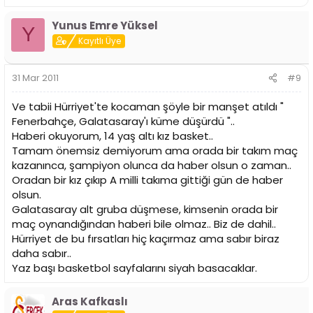
Yunus Emre Yüksel
Y
Kayıtlı Üye
31 Mar 2011
#9
Ve tabii Hürriyet'te kocaman şöyle bir manşet atıldı "
Fenerbahçe, Galatasaray'ı küme düşürdü "..
Haberi okuyorum, 14 yaş altı kız basket..
Tamam önemsiz demiyorum ama orada bir takım maç
kazanınca, şampiyon olunca da haber olsun o zaman..
Oradan bir kız çıkıp A milli takıma gittiği gün de haber
olsun.
Galatasaray alt gruba düşmese, kimsenin orada bir
maç oynandığından haberi bile olmaz.. Biz de dahil..
Hürriyet de bu fırsatları hiç kaçırmaz ama sabır biraz
daha sabır..
Yaz başı basketbol sayfalarını siyah basacaklar.
Aras Kafkaslı