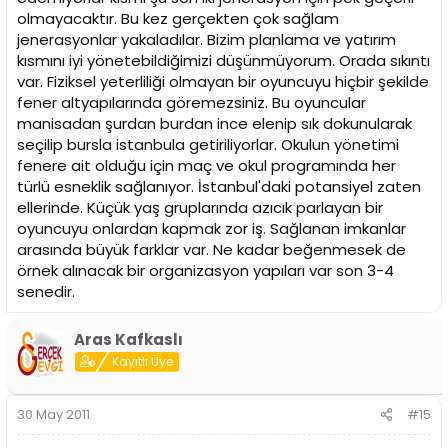
olmayacaktır. Bu kez gerçekten çok sağlam
jenerasyonlar yakaladılar. Bizim planlama ve yatırım
kısmını iyi yönetebildiğimizi düşünmüyorum. Orada sıkıntı
var. Fiziksel yeterliliği olmayan bir oyuncuyu hiçbir şekilde
fener altyapılarında göremezsiniz. Bu oyuncular
manisadan şurdan burdan ince elenip sık dokunularak
seçilip bursla istanbula getiriliyorlar. Okulun yönetimi
fenere ait olduğu için maç ve okul programında her
türlü esneklik sağlanıyor. İstanbul'daki potansiyel zaten
ellerinde. Küçük yaş gruplarında azıcık parlayan bir
oyuncuyu onlardan kapmak zor iş. Sağlanan imkanlar
arasında büyük farklar var. Ne kadar beğenmesek de
örnek alınacak bir organizasyon yapıları var son 3-4
senedir.
Aras Kafkaslı
Kayıtlı Üye
30 May 2011
#15