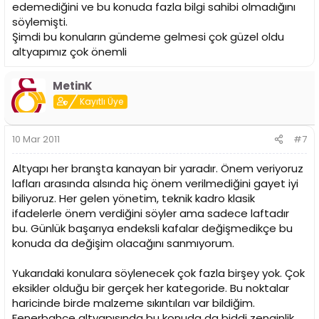
edemediğini ve bu konuda fazla bilgi sahibi olmadığını
söylemişti.
Şimdi bu konuların gündeme gelmesi çok güzel oldu
altyapımız çok önemli
MetinK
Kayıtlı Üye
10 Mar 2011
#7
Altyapı her branşta kanayan bir yaradır. Önem veriyoruz
lafları arasında alsında hiç önem verilmediğini gayet iyi
biliyoruz. Her gelen yönetim, teknik kadro klasik
ifadelerle önem verdiğini söyler ama sadece laftadır
bu. Günlük başarıya endeksli kafalar değişmedikçe bu
konuda da değişim olacağını sanmıyorum.
Yukarıdaki konulara söylenecek çok fazla birşey yok. Çok
eksikler olduğu bir gerçek her kategoride. Bu noktalar
haricinde birde malzeme sıkıntıları var bildiğim.
Fenerbahçe altyapısında bu konuda da biddi zenginlik