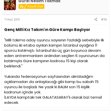
Gürel Nedim Tokmak
Kayıtlı Üye
7 Haz 2011
#19
Genç Milli Kız Takım'ın Güre Kampı Başlıyor
"Milli takıma aday oyuncu sayısının fazlalığı sebebiyle ilk
bölümü iki etaba ayrılan kampın İstanbul ayağına 11
sporcu katılmıştı. İstanbul’da üç gün boyunca devam
eden antrenmanların ardından seçilen 6 oyuncunun da
katılımıyla Güre kampının kadrosu 15 kişi olarak
belirlendi."
Yukarıda federasyonun sayfasından alıntıladığım
açıklamadan da anlaşılacağı gibi kamp bu sabah 15
oyuncu ile başladı. Ne yazık ki BALIM son 15 kişilik
kadronun içinde yok.
İLAYDA kamptaki tek GALATASARAY'lı olarak bizi temsil
edecek.