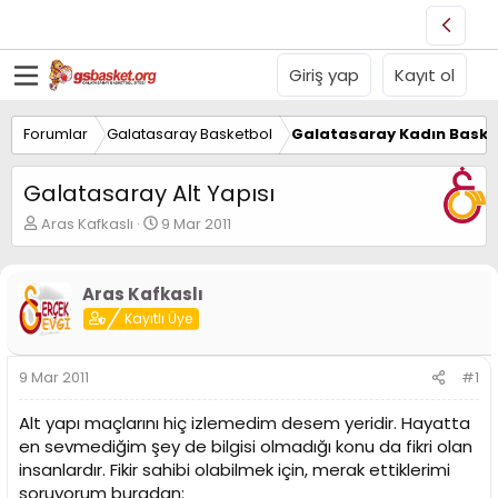
Giriş yap
Kayıt ol
Forumlar
Galatasaray Basketbol
Galatasaray Kadın Baske
Galatasaray Alt Yapısı
K
B
Aras Kafkaslı
9 Mar 2011
o
a
n
ş
u
l
Aras Kafkaslı
y
a
Kayıtlı Üye
u
n
B
g
a
ı
9 Mar 2011
#1
ş
ç
l
t
Alt yapı maçlarını hiç izlemedim desem yeridir. Hayatta
a
a
t
r
en sevmediğim şey de bilgisi olmadığı konu da fikri olan
a
i
insanlardır. Fikir sahibi olabilmek için, merak ettiklerimi
n
h
soruyorum buradan: