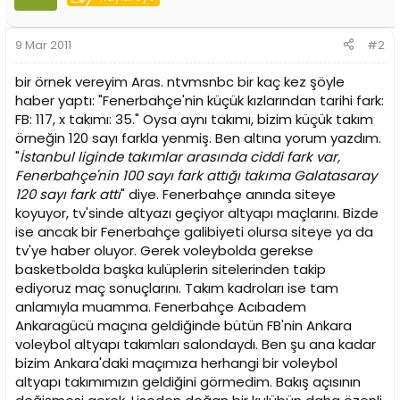
9 Mar 2011
#2
bir örnek vereyim Aras. ntvmsnbc bir kaç kez şöyle
haber yaptı: "Fenerbahçe'nin küçük kızlarından tarihi fark:
FB: 117, x takımı: 35." Oysa aynı takımı, bizim küçük takım
örneğin 120 sayı farkla yenmiş. Ben altına yorum yazdım.
"
İstanbul liginde takımlar arasında ciddi fark var,
Fenerbahçe'nin 100 sayı fark attığı takıma Galatasaray
120 sayı fark attı
" diye. Fenerbahçe anında siteye
koyuyor, tv'sinde altyazı geçiyor altyapı maçlarını. Bizde
ise ancak bir Fenerbahçe galibiyeti olursa siteye ya da
tv'ye haber oluyor. Gerek voleybolda gerekse
basketbolda başka kulüplerin sitelerinden takip
ediyoruz maç sonuçlarını. Takım kadroları ise tam
anlamıyla muamma. Fenerbahçe Acıbadem
Ankaragücü maçına geldiğinde bütün FB'nin Ankara
voleybol altyapı takımları salondaydı. Ben şu ana kadar
bizim Ankara'daki maçımıza herhangi bir voleybol
altyapı takımımızın geldiğini görmedim. Bakış açısının