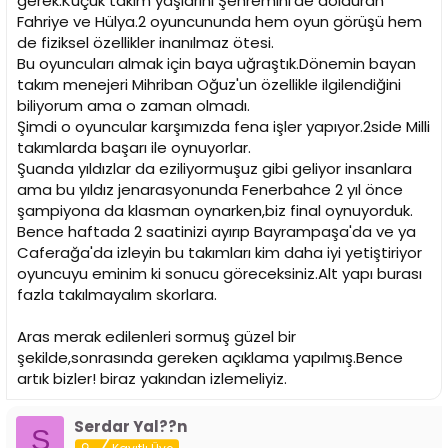
gerek.Küçük takım yaşlarını Şehremini'de dolduran
Fahriye ve Hülya.2 oyuncununda hem oyun görüşü hem
de fiziksel özellikler inanılmaz ötesi.
Bu oyuncuları almak için baya uğraştık.Dönemin bayan
takım menejeri Mihriban Oğuz'un özellikle ilgilendiğini
biliyorum ama o zaman olmadı.
Şimdi o oyuncular karşımızda fena işler yapıyor.2side Milli
takımlarda başarı ile oynuyorlar.
Şuanda yıldızlar da eziliyormuşuz gibi geliyor insanlara
ama bu yıldız jenarasyonunda Fenerbahce 2 yıl önce
şampiyona da klasman oynarken,biz final oynuyorduk.
Bence haftada 2 saatinizi ayırıp Bayrampaşa'da ve ya
Caferağa'da izleyin bu takımları kim daha iyi yetiştiriyor
oyuncuyu eminim ki sonucu göreceksiniz.Alt yapı burası
fazla takılmayalım skorlara.
Aras merak edilenleri sormuş güzel bir
şekilde,sonrasında gereken açıklama yapılmış.Bence
artık bizler! biraz yakından izlemeliyiz.
Serdar Yal??n
S