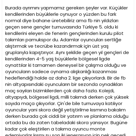
Burada ayrımını yapmamız gereken şeyler var. Küçükler
kendilerinden büyüklerle oynuyor o yüzden bu fark
normal diye bahane üretebiliriz ama fb nin yıldızları
geçen sene gençler turnuvasında Türkiye 5. oldu ki
kendilerini eleyen de fenerin gençlerinden kurulu pilot
takımları pamukspor du. Adamlar oyuncuları sertliğe
alıştırmak ve tecrübe kazandırmak için üst yaş
gruplarıyla kapıştırıyor. Aynı şekilde geçen yıl gençleri de
kendilerinden 4-5 yaş büyüklerle bölgesel ligde
oynattılar ki tamamen deneysel bir çalışma olduğu ve
oyuncuların sadece oynama alışkanlığı kazanması
hedeflendiği halde az daha 2. lige çıkıyorlardı. Bir de fb
nin altyapısındaki oyuncuların bir sezonda oynadıkları
maç sayıları bizimkilerden çok daha fazla. Kolejdi,
altyapıydı, bölgesel ligdi, milli takımdı derken çok yüksek
sayıda maça çıkıyorlar. Çin'de bile turnuvaya katılıyor
oyuncular yani skora değil yetiştirilme kısmına bakalım
derken burada çok ciddi bir yatırım ve planlama olduğu
ortada bu da zaten tabeladaki skora yansıyor. Bugüne
kadar çok eleştirilen a takıma oyuncu monte
edemiyorlar kısmı şu son iki jenerasyon için pek geçerli