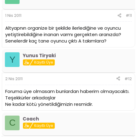
1 Nis 2011
#11
Altyapnın organize bir şekilde ilerlediğine ve oyuncu
yetiştirebildiğine inanan varmı gerçekten aranızda?
Senelerdir kaç tane oyuncu çıktı A takımlara?
Yunus Tiryaki
Y
Kayıtlı Üye
2 Nis 2011
#12
Foruma üye olmasam bunlardan haberim olmayacaktı.
Teşekkürler arkadaşlar
Ne kadar kötü yönetildiğimizin resmidir.
Coach
C
Kayıtlı Üye