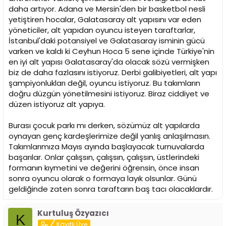
daha artıyor. Adana ve Mersin'den bir basketbol nesli
yetiştiren hocalar, Galatasaray alt yapısını var eden
yöneticiler, alt yapıdan oyuncu isteyen taraftarlar,
İstanbul'daki potansiyel ve Galatasaray isminin gücü
varken ve kaldı ki Ceyhun Hoca 5 sene içinde Türkiye'nin
en iyi alt yapısı Galatasaray'da olacak sözü vermişken
biz de daha fazlasını istiyoruz. Derbi galibiyetleri, alt yapı
şampiyonlukları değil, oyuncu istiyoruz. Bu takımların
doğru düzgün yönetilmesini istiyoruz. Biraz ciddiyet ve
düzen istiyoruz alt yapıya.
Burası çocuk parkı mı derken, sözümüz alt yapılarda
oynayan genç kardeşlerimize değil yanlış anlaşılmasın.
Takımlarımıza Mayıs ayında başlayacak turnuvalarda
başarılar. Onlar çalışsın, çalışsın, çalışsın, üstlerindeki
formanın kıymetini ve değerini öğrensin, önce insan
sonra oyuncu olarak o formaya layık olsunlar. Günü
geldiğinde zaten sonra taraftarın baş tacı olacaklardır.
Kurtuluş Özyazıcı
K
Kayıtlı Üye