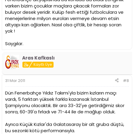
varken bizim çocuklar maçlara çıkacak formaları zor
buluyor desek yeridir. Kulüp fesh ettiği futbolculara ve
menejerlerine milyon euroları vermeye devam etsin
altyapı kan ağlarken. Nasıl olsa çiftlik, bir hesap soran
yok !
Saygılar.
Aras Kafkaslı
Kayıtlı Üye
31 Mar 2011
#8
Dün Fenerbahçe Yıldız Takımı'yla bizim kızların maçı
vardı, 5 farktan yüksek farkla kazansak İstanbul
Şampiyonu olacaktık. Bir ara 33-32'ye getirdiğimiz skor
sonra, 60-39'a fırladı ve 71-44 ile de mağlup olduk.
Ayrıca Küçük Kızlar'da Galatasaray bir alt gruba düştü,
bu sezonki kötü performansıyla.