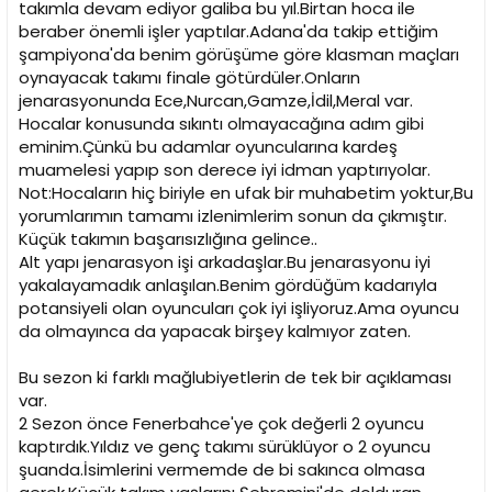
takımla devam ediyor galiba bu yıl.Birtan hoca ile
beraber önemli işler yaptılar.Adana'da takip ettiğim
şampiyona'da benim görüşüme göre klasman maçları
oynayacak takımı finale götürdüler.Onların
jenarasyonunda Ece,Nurcan,Gamze,İdil,Meral var.
Hocalar konusunda sıkıntı olmayacağına adım gibi
eminim.Çünkü bu adamlar oyuncularına kardeş
muamelesi yapıp son derece iyi idman yaptırıyolar.
Not:Hocaların hiç biriyle en ufak bir muhabetim yoktur,Bu
yorumlarımın tamamı izlenimlerim sonun da çıkmıştır.
Küçük takımın başarısızlığına gelince..
Alt yapı jenarasyon işi arkadaşlar.Bu jenarasyonu iyi
yakalayamadık anlaşılan.Benim gördüğüm kadarıyla
potansiyeli olan oyuncuları çok iyi işliyoruz.Ama oyuncu
da olmayınca da yapacak birşey kalmıyor zaten.
Bu sezon ki farklı mağlubiyetlerin de tek bir açıklaması
var.
2 Sezon önce Fenerbahce'ye çok değerli 2 oyuncu
kaptırdık.Yıldız ve genç takımı sürüklüyor o 2 oyuncu
şuanda.İsimlerini vermemde de bi sakınca olmasa