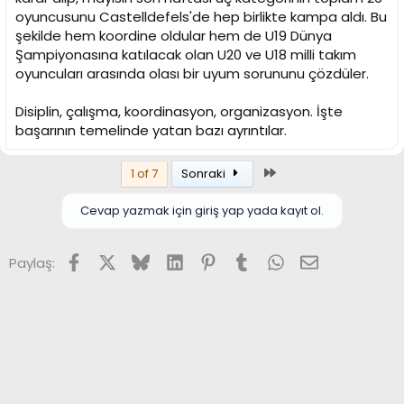
oyuncusunu Castelldefels'de hep birlikte kampa aldı. Bu
şekilde hem koordine oldular hem de U19 Dünya
Şampiyonasına katılacak olan U20 ve U18 milli takım
oyuncuları arasında olası bir uyum sorununu çözdüler.
Disiplin, çalışma, koordinasyon, organizasyon. İşte
başarının temelinde yatan bazı ayrıntılar.
Son
1 of 7
Sonraki
Cevap yazmak için giriş yap yada kayıt ol.
Facebook
X (Twitter)
Bluesky
LinkedIn
Pinterest
Tumblr
WhatsApp
E-posta
Paylaş: