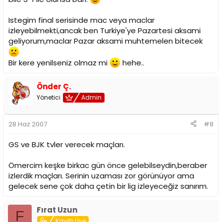
Istegim final serisinde mac veya maclar
izleyebilmekti,ancak ben Turkiye'ye Pazartesi aksami
geliyorum,maclar Pazar aksami muhtemelen bitecek
Bir kere yenilseniz olmaz mi
hehe..
Önder Ç.
Yönetici
Admin
28 Haz 2007
#8
GS ve BJK tvler verecek maçları.
Ömercim keşke birkac gün önce gelebilseydin,beraber
izlerdik maçları. Serinin uzaması zor görünüyor ama
gelecek sene çok daha çetin bir lig izleyeceğiz sanırım.
Fırat Uzun
F
Kayıtlı Üye