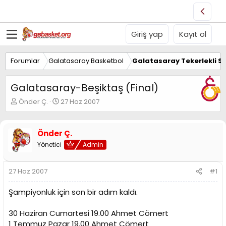
Giriş yap
Kayıt ol
Forumlar
Galatasaray Basketbol
Galatasaray Tekerlekli S
Galatasaray-Beşiktaş (Final)
K
B
Önder Ç.
27 Haz 2007
o
a
n
ş
u
l
Önder Ç.
y
a
Yönetici
Admin
u
n
B
g
a
ı
27 Haz 2007
#1
ş
ç
l
t
Şampiyonluk için son bir adım kaldı.
a
a
t
r
a
i
30 Haziran Cumartesi 19.00 Ahmet Cömert
n
h
1 Temmuz Pazar 19.00 Ahmet Cömert