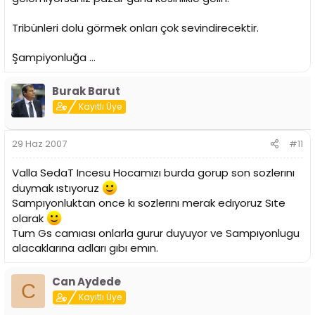
Tribünleri dolu görmek onları çok sevindirecektir.
Şampiyonluğa ...
Burak Barut
Kayıtlı Üye
29 Haz 2007
#11
Valla SedaT Incesu Hocamızı burda gorup son sozlerını
duymak ıstıyoruz
Sampıyonluktan once kı sozlerını merak edıyoruz Sıte
olarak
Tum Gs camıası onlarla gurur duyuyor ve Sampıyonlugu
alacaklarına adları gıbı emın.
Can Aydede
C
Kayıtlı Üye