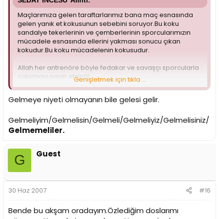
SEDAT İNCESU' Alıntı:
Maçlarımıza gelen taraftarlarımız bana maç esnasında
gelen yanık et kokusunun sebebini soruyor.Bu koku
sandalye tekerlerinin ve çemberlerinin sporcularımızın
mücadele esnasında ellerini yakması sonucu çıkan
kokudur.Bu koku mücadelenin kokusudur.
Allah her antrenöre böyle fedakar ve savaşçı sporcularla
çalışmayı nasip etsin!!!
Genişletmek için tıkla ...
R.Sedat İNCESU
Gelmeye niyeti olmayanın bile gelesi gelir.
Gelmeliyim/Gelmelisin/Gelmeli/Gelmeliyiz/Gelmelisiniz/
Gelmemeliler.
Guest
G
30 Haz 2007
#16
Bende bu akşam oradayım.Özlediğim doslarımı