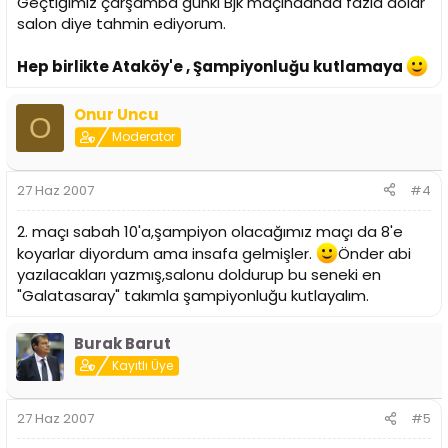
Geçtiğimiz çarşamba günki Bjk maçındanda fazla dolar
salon diye tahmin ediyorum.
Hep birlikte Ataköy'e , Şampiyonluğu kutlamaya
Onur Uncu
O
Moderator
27 Haz 2007
#4
2. maçı sabah 10'a,şampiyon olacağımız maçı da 8'e
koyarlar diyordum ama insafa gelmişler.
Önder abi
yazılacakları yazmış,salonu doldurup bu seneki en
"Galatasaray" takımla şampiyonluğu kutlayalım.
Burak Barut
Kayıtlı Üye
27 Haz 2007
#5