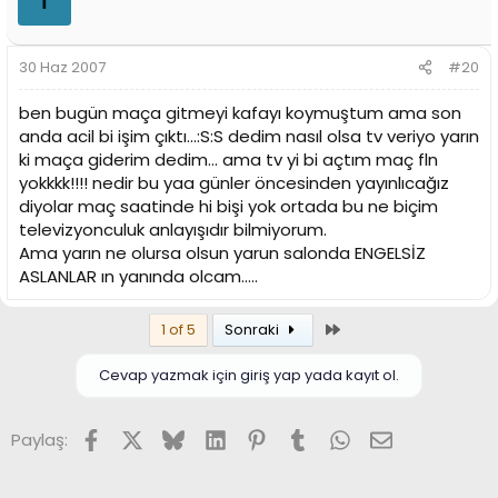
30 Haz 2007
#20
ben bugün maça gitmeyi kafayı koymuştum ama son
anda acil bi işim çıktı...:S:S dedim nasıl olsa tv veriyo yarın
ki maça giderim dedim... ama tv yi bi açtım maç fln
yokkkk!!!! nedir bu yaa günler öncesinden yayınlıcağız
diyolar maç saatinde hi bişi yok ortada bu ne biçim
televizyonculuk anlayışıdır bilmiyorum.
Ama yarın ne olursa olsun yarun salonda ENGELSİZ
ASLANLAR ın yanında olcam.....
Son
1 of 5
Sonraki
Cevap yazmak için giriş yap yada kayıt ol.
Facebook
X (Twitter)
Bluesky
LinkedIn
Pinterest
Tumblr
WhatsApp
E-posta
Paylaş: