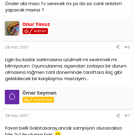
Önder abi macı Tv verecek mı ya da sız canlı anlatım
yapacak mısınız ?
Onur Yavuz
Admin
28 Haz 2007
#6
Ligin bu kadar sarkmasına üzülmeli mi sevinmeli mi
bilmiyorum. Oyuncularımız açısından zorlayıcı bir durum
olmasına rağmen tatil döneminde taraftara ilaç gibi
gelebilecek bir karşılaşma. Hastayım...
Ömer Seymen
Ö
Kayıtlı Üye
28 Haz 2007
#7
Favori belli Galatasaray,ancak sampiyon olunacaksa
bile 3-1 ile olunsa bari.