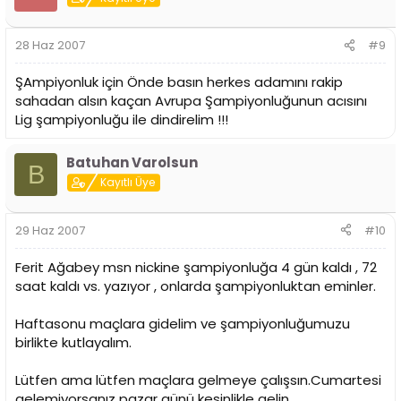
28 Haz 2007
#9
ŞAmpiyonluk için Önde basın herkes adamını rakip
sahadan alsın kaçan Avrupa Şampiyonluğunun acısını
Lig şampiyonluğu ile dindirelim !!!
Batuhan Varolsun
B
Kayıtlı Üye
29 Haz 2007
#10
Ferit Ağabey msn nickine şampiyonluğa 4 gün kaldı , 72
saat kaldı vs. yazıyor , onlarda şampiyonluktan eminler.
Haftasonu maçlara gidelim ve şampiyonluğumuzu
birlikte kutlayalım.
Lütfen ama lütfen maçlara gelmeye çalışsın.Cumartesi
gelemiyorsanız pazar günü kesinlikle gelin.