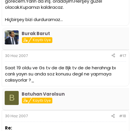
görecem.Yarın da inş. oradayım.Herşey güzel
olacak.Kupamızı kaldıracaz.
Hiçbirşey bizi durduramaz...
Burak Barut
Kayıtlı Üye
30 Haz 2007
#17
Saat 19 oldu ve Gs tv de de Bjk tv de de herahngı bı
canlı yayın su anda soz konusu degıl ne yapmaya
calısıyorlar ?_
Batuhan Varolsun
B
Kayıtlı Üye
30 Haz 2007
#18
Re: