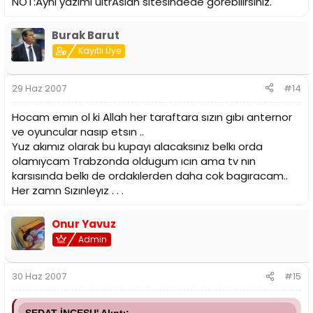
NOT:Aynı yazımı ultrAslan sitesindede görebilirsiniz.
Burak Barut
Kayıtlı Üye
29 Haz 2007
#14
Hocam emın ol ki Allah her taraftara sızın gıbı anternor
ve oyuncular nasıp etsın ..
Yuz akımız olarak bu kupayı alacaksınız belkı orda
olamıycam Trabzonda oldugum ıcın ama tv nın
karsısında belkı de ordakılerden daha cok bagıracam..
Her zamn Sızınleyız . . .
Onur Yavuz
Admin
30 Haz 2007
#15