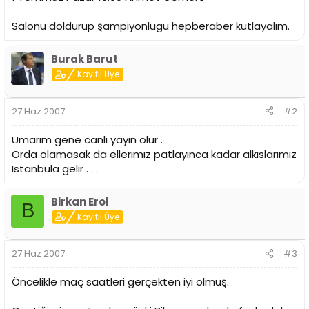
i
Salonu doldurup şampiyonlugu hepberaber kutlayalım.
Burak Barut
Kayıtlı Üye
27 Haz 2007
#2
Umarım gene canlı yayın olur .
Orda olamasak da ellerımız patlayınca kadar alkıslarımız
Istanbula gelır . . .
Birkan Erol
B
Kayıtlı Üye
27 Haz 2007
#3
Öncelikle maç saatleri gerçekten iyi olmuş.