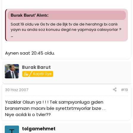
Burak Barut' Alıntı:
Saat 19 oldu ve Gs tv de de Bjk tv de de herahngı bı canlı
yayın su anda soz konusu degıl ne yapmaya calısıyorlar ?
_
Aynen saat 20:45 oldu.
Burak Barut
Kayıtlı Üye
30 Haz 2007
#19
Yazıklar Olsun ya ! ! ! Tek sampıyonluga gıden
bransımızın macını bıle syrettırtmıyorlar bıze . .
Nıye acıldı kı o tvler??
tolgamehmet
T