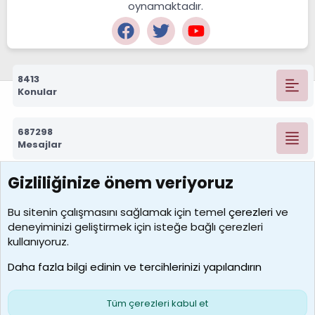
oynamaktadır.
8413
Konular
687298
Mesajlar
Gizliliğinize önem veriyoruz
7390
Kullanıcılar
Bu sitenin çalışmasını sağlamak için temel
çerezleri
ve
deneyiminizi geliştirmek için isteğe bağlı çerezleri
MosesBrownHayranı
kullanıyoruz.
Son üye
Daha fazla bilgi edinin ve tercihlerinizi yapılandırın
Bize ulaşın
Şartlar ve kurallar
Gizlilik politikası
Çerezler
Yardım
Ana sayfa
R
Tüm çerezleri kabul et
S
S