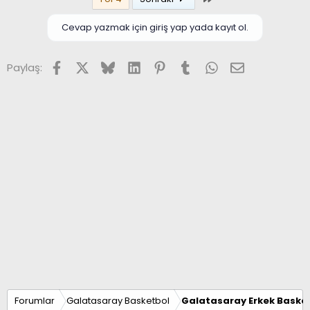
Cevap yazmak için giriş yap yada kayıt ol.
Facebook
X (Twitter)
Bluesky
LinkedIn
Pinterest
Tumblr
WhatsApp
E-posta
Paylaş:
Forumlar
Galatasaray Basketbol
Galatasaray Erkek Basket