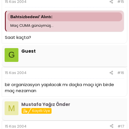
15 Kas 2004
#15
Bahtsizbedewi' Alıntı:
Maç CUMA günüymüş...
Saat kaçta?
Guest
G
15 Kas 2004
#16
bir organizasyon yapılacak mı daçka maçı için birde
maç nezaman
Mustafa Yağız Önder
M
Kayıtlı Üye
15 Kas 2004
#17