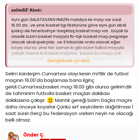
selim53' Alıntı:
Aynı gün GALATASARAYIMIZIN malatya ile maçı var saat
16.00 da...ve yine basket ligi fikstürüne göre aynı gün abdi
ipekçi de fenerbahçe-beşiktaş basket maçı var...büyük bi
olasılık bizim basket maçıyla fb-bjk basket maçı peşpeşe
olacak abdi ipekçide...ve 3 tribünde orda olacak eğer
böyle olursa..yine her zaman ki gibi bizim futbol maçıyla
çakıştı önemli bi basket maçımız...bence bu maça çok
önem vermeliyiz...en kalabalık tribün biz olmalıyız o gün
Genişletmek için tıkla ...
abdi ipekçide...eğer basket maçı 19.00 gibi
başlarsa(imkansız gibi)malatya maçından sonra toplu
Selim kardeşim Cumartesi olayı kesin mi?Bir de futbol
gidilebilir...Anlatmak istediğim fb taraftarı da bjk
maçının 16.00'da başlaması bana ilginç
taraftarıda o gün o salonda olacak ve kesin
geldi.Cumartesi,basket maçı 18.00 gibi olursa gelirim.Bir
karşılaşacağız(belki girerken ,belki çıkarken)o nedenle
MAÇA İLGİ GÖSTERELİM...
de tahminim futbolla basket maçları dakikası
dakikasına çakışır.
Mantık gereği bizim Daçka maçını
daha önceye koyarlar.Çünkü sırf seyircilerin dağıtılması 1
saat sürer.Gerçi bu federasyon varken neyin ne olacağı
belli olmaz.
Önder Ç.