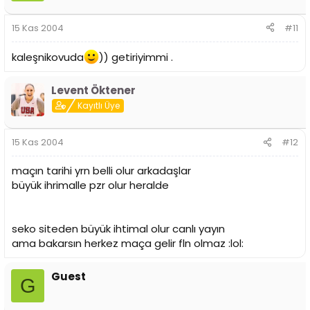
15 Kas 2004
#11
kaleşnikovuda
)) getiriyimmi .
Levent Öktener
Kayıtlı Üye
15 Kas 2004
#12
maçın tarihi yrn belli olur arkadaşlar
büyük ihrimalle pzr olur heralde
seko siteden büyük ihtimal olur canlı yayın
ama bakarsın herkez maça gelir fln olmaz :lol:
Guest
G