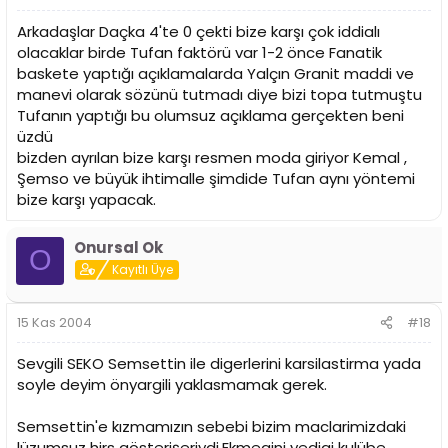
Arkadaşlar Daçka 4'te 0 çekti bize karşı çok iddialı
olacaklar birde Tufan faktörü var 1-2 önce Fanatik
baskete yaptığı açıklamalarda Yalçın Granit maddi ve
manevi olarak sözünü tutmadı diye bizi topa tutmuştu
Tufanın yaptığı bu olumsuz açıklama gerçekten beni
üzdü
bizden ayrılan bize karşı resmen moda giriyor Kemal ,
Şemso ve büyük ihtimalle şimdide Tufan aynı yöntemi
bize karşı yapacak.
Onursal Ok
O
Kayıtlı Üye
15 Kas 2004
#18
Sevgili SEKO Semsettin ile digerlerini karsilastirma yada
soyle deyim önyargili yaklasmamak gerek.
Semsettin'e kızmamızın sebebi bizim maclarimizdaki
lüzumsuz hirs gösterişeriydi.Ekmegini yedigi kulübe