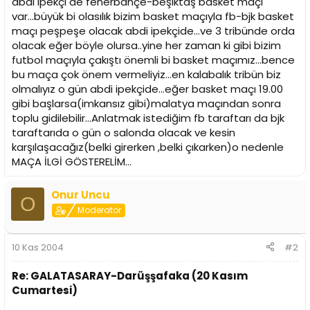
abdi ipekçi de fenerbahçe-beşiktaş basket maçı
n
h
var...büyük bi olasılık bizim basket maçıyla fb-bjk basket
i
maçı peşpeşe olacak abdi ipekçide...ve 3 tribünde orda
olacak eğer böyle olursa..yine her zaman ki gibi bizim
futbol maçıyla çakıştı önemli bi basket maçımız...bence
bu maça çok önem vermeliyiz...en kalabalık tribün biz
olmalıyız o gün abdi ipekçide...eğer basket maçı 19.00
gibi başlarsa(imkansız gibi)malatya maçından sonra
toplu gidilebilir...Anlatmak istediğim fb taraftarı da bjk
taraftarıda o gün o salonda olacak ve kesin
karşılaşacağız(belki girerken ,belki çıkarken)o nedenle
MAÇA İLGİ GÖSTERELİM...
Onur Uncu
O
Moderator
10 Kas 2004
#2
Re: GALATASARAY-Darüşşafaka (20 Kasım
Cumartesi)