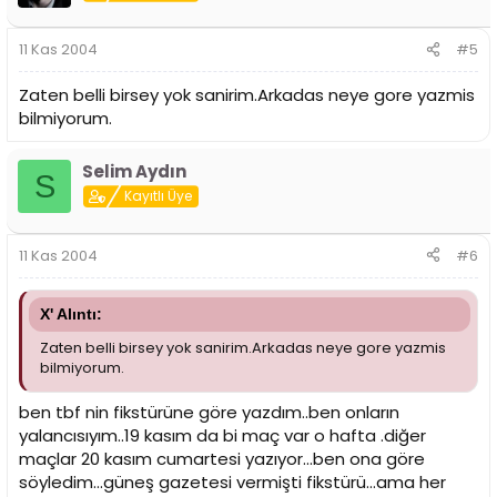
11 Kas 2004
#5
Zaten belli birsey yok sanirim.Arkadas neye gore yazmis
bilmiyorum.
Selim Aydın
S
Kayıtlı Üye
11 Kas 2004
#6
X' Alıntı:
Zaten belli birsey yok sanirim.Arkadas neye gore yazmis
bilmiyorum.
ben tbf nin fikstürüne göre yazdım..ben onların
yalancısıyım..19 kasım da bi maç var o hafta .diğer
maçlar 20 kasım cumartesi yazıyor...ben ona göre
söyledim...güneş gazetesi vermişti fikstürü...ama her