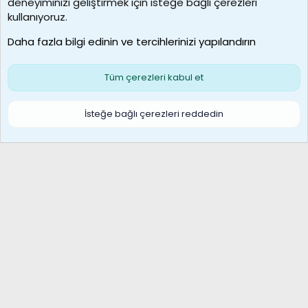
deneyiminizi geliştirmek için isteğe bağlı çerezleri
borabekirogluu
kullanıyoruz.
Son üye
Daha fazla bilgi edinin ve tercihlerinizi yapılandırın
Bize ulaşın
Şartlar ve kurallar
Gizlilik politikası
Çerezler
Yardım
Ana sayfa
R
Tüm çerezleri kabul et
S
S
Galatasaray Basketbol | GS Basket Taraftar Platformu
İsteğe bağlı çerezleri reddedin
®
Community platform by XenForo
© 2010-2026 XenForo Ltd.
XenForo Türkçe 🇹🇷 Destek Forumu –
XenWp.Com