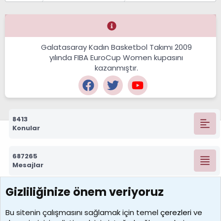
Galatasaray Kadın Basketbol Takımı 2009
yılında FIBA EuroCup Women kupasını
kazanmıştır.
8413
Konular
687265
Mesajlar
Gizliliğinize önem veriyoruz
7388
Kullanıcılar
Bu sitenin çalışmasını sağlamak için temel
çerezleri
ve