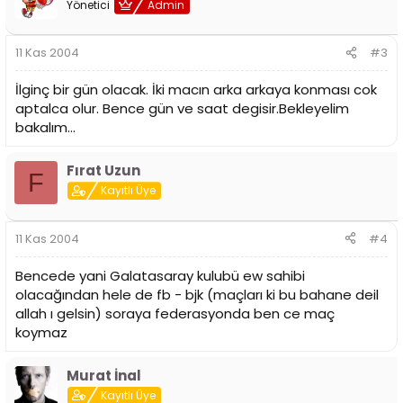
Yönetici
Admin
11 Kas 2004
#3
İlginç bir gün olacak. İki macın arka arkaya konması cok
aptalca olur. Bence gün ve saat degisir.Bekleyelim
bakalım...
Fırat Uzun
F
Kayıtlı Üye
11 Kas 2004
#4
Bencede yani Galatasaray kulubü ew sahibi
olacağından hele de fb - bjk (maçları ki bu bahane deil
allah ı gelsin) soraya federasyonda ben ce maç
koymaz
Murat İnal
Kayıtlı Üye