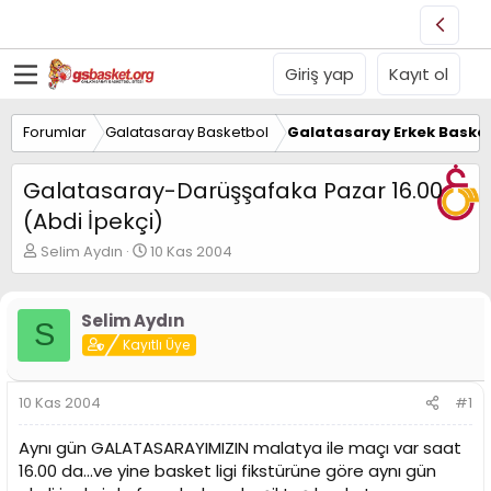
Giriş yap
Kayıt ol
Forumlar
Galatasaray Basketbol
Galatasaray Erkek Basket
Galatasaray-Darüşşafaka Pazar 16.00
(Abdi İpekçi)
K
B
Selim Aydın
10 Kas 2004
o
a
n
ş
u
l
Selim Aydın
S
y
a
Kayıtlı Üye
u
n
B
g
a
ı
10 Kas 2004
#1
ş
ç
l
t
Aynı gün GALATASARAYIMIZIN malatya ile maçı var saat
a
a
t
r
16.00 da...ve yine basket ligi fikstürüne göre aynı gün
a
i