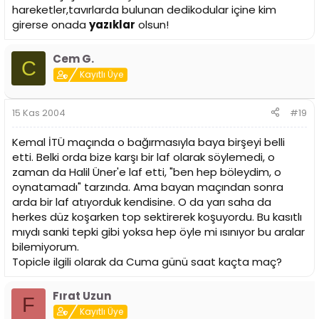
hareketler,tavırlarda bulunan dedikodular içine kim
girerse onada
yazıklar
olsun!
Cem G.
C
Kayıtlı Üye
15 Kas 2004
#19
Kemal İTÜ maçında o bağırmasıyla baya birşeyi belli
etti. Belki orda bize karşı bir laf olarak söylemedi, o
zaman da Halil Üner'e laf etti, "ben hep böleydim, o
oynatamadı" tarzında. Ama bayan maçından sonra
arda bir laf atıyorduk kendisine. O da yarı saha da
herkes düz koşarken top sektirerek koşuyordu. Bu kasıtlı
mıydı sanki tepki gibi yoksa hep öyle mi ısınıyor bu aralar
bilemiyorum.
Topicle ilgili olarak da Cuma günü saat kaçta maç?
Fırat Uzun
F
Kayıtlı Üye