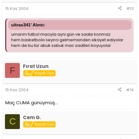
15 Kas 2004
#13
ultras341' Alıntı:
umarım futbol macıyla aynı gün ve saate konmaz
hem basketbola seyirci gelmemsinden sikayet ediyolar
hem de bu tür abuk sabuk mac saatleri koyuyolar
Fırat Uzun
F
Kayıtlı Üye
15 Kas 2004
#14
Maç CUMA günüymüş...
Cem G.
C
Kayıtlı Üye