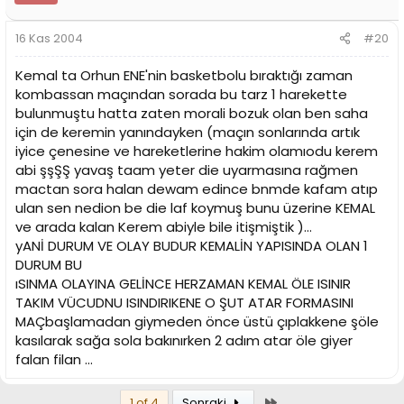
16 Kas 2004
#20
Kemal ta Orhun ENE'nin basketbolu bıraktığı zaman
kombassan maçından sorada bu tarz 1 harekette
bulunmuştu hatta zaten morali bozuk olan ben saha
için de keremin yanındayken (maçın sonlarında artık
iyice çenesine ve hareketlerine hakim olamıodu kerem
abi şşŞŞ yavaş taam yeter die uyarmasına rağmen
mactan sora halan dewam edince bnmde kafam atıp
ulan sen nedion be die laf koymuş bunu üzerine KEMAL
ve arada kalan Kerem abiyle bile itişmiştik )...
yANİ DURUM VE OLAY BUDUR KEMALİN YAPISINDA OLAN 1
DURUM BU
ıSINMA OLAYINA GELİNCE HERZAMAN KEMAL ÖLE ISINIR
TAKIM VÜCUDNU ISINDIRIKENE O ŞUT ATAR FORMASINI
MAÇbaşlamadan giymeden önce üstü çıplakkene şöle
kasılarak sağa sola bakınırken 2 adım atar öle giyer
falan filan ...
Son
1 of 4
Sonraki