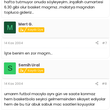
hafta tutmuyor onuda söyleyeyim...inşallah cumartesi
6.30 gibi olur basket maçımız...malatya maçından
topluca gideriz...
Mert G.
M
Kayıtlı Üye
14 Kas 2004
#7
İşte benim en zor maçım...
Semih Ural
S
Kayıtlı Üye
14 Kas 2004
#8
umarım futbol macıyla aynı gün ve saate konmaz
hem basketbola seyirci gelmemsinden sikayet ediyolar
hem de bu tür abuk sabuk mac saatleri koyuyolar