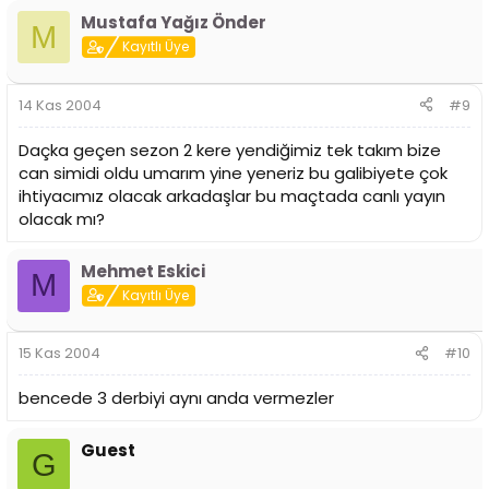
Mustafa Yağız Önder
M
Kayıtlı Üye
14 Kas 2004
#9
Daçka geçen sezon 2 kere yendiğimiz tek takım bize
can simidi oldu umarım yine yeneriz bu galibiyete çok
ihtiyacımız olacak arkadaşlar bu maçtada canlı yayın
olacak mı?
Mehmet Eskici
M
Kayıtlı Üye
15 Kas 2004
#10
bencede 3 derbiyi aynı anda vermezler
Guest
G