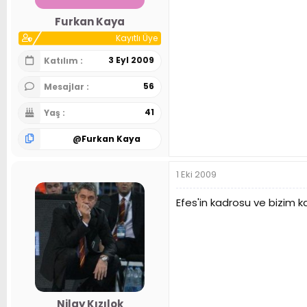
Furkan Kaya
Kayıtlı Üye
3 Eyl 2009
Katılım
56
Mesajlar
41
Yaş
@
Furkan Kaya
1 Eki 2009
Efes'in kadrosu ve bizim 
Nilay Kızılok