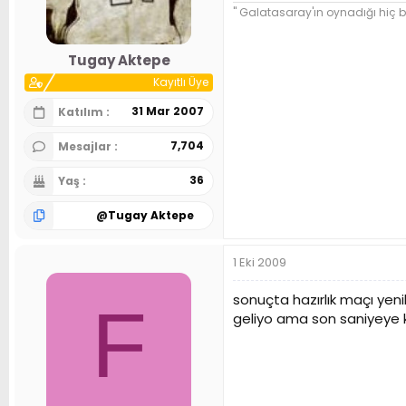
n
h
" Galatasaray'ın oynadığı hiç b
i
Tugay Aktepe
Kayıtlı Üye
31 Mar 2007
Katılım
7,704
Mesajlar
36
Yaş
@
Tugay Aktepe
1 Eki 2009
sonuçta hazırlık maçı yen
F
geliyo ama son saniyeye k