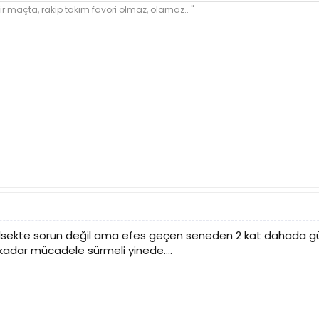
ir maçta, rakip takım favori olmaz, olamaz.. "
ilsekte sorun değil ama efes geçen seneden 2 kat dahada güç
adar mücadele sürmeli yinede....