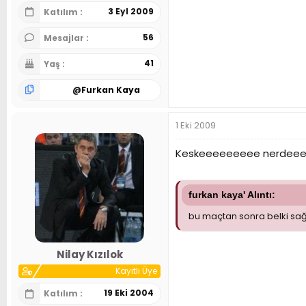
3 Eyl 2009
Katılım
56
Mesajlar
41
Yaş
@
Furkan Kaya
1 Eki 2009
Keskeeeeeeeee nerdeee
furkan kaya' Alıntı:
bu maçtan sonra belki sağl
Nilay Kızılok
Kayıtlı Üye
19 Eki 2004
Katılım