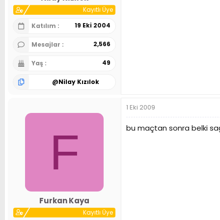
Kayıtlı Üye
19 Eki 2004
Katılım
2,566
Mesajlar
49
Yaş
@
Nilay Kızılok
1 Eki 2009
bu maçtan sonra belki sağl
F
Furkan Kaya
Kayıtlı Üye