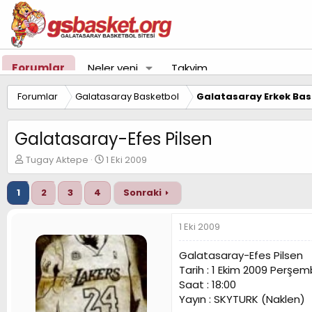
Forumlar
Neler yeni
Takvim
Forumlar
Galatasaray Basketbol
Galatasaray Erkek Bas
Galatasaray-Efes Pilsen
K
B
Tugay Aktepe
1 Eki 2009
o
a
n
ş
1
2
3
4
Sonraki
u
l
y
a
u
n
1 Eki 2009
B
g
a
ı
Galatasaray-Efes Pilsen
ş
ç
Tarih : 1 Ekim 2009 Perşe
l
t
Saat : 18:00
a
a
t
r
Yayın : SKYTURK (Naklen)
a
i