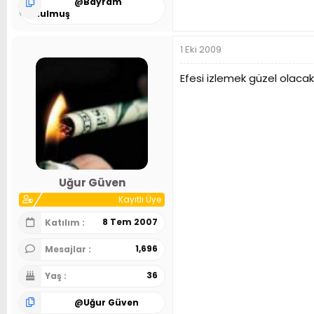
@
Bayram
Kurtulmuş
1 Eki 2009
Efesi izlemek güzel olacak
Uğur Güven
Kayıtlı Üye
8 Tem 2007
Katılım
1,696
Mesajlar
36
Yaş
@
Uğur Güven