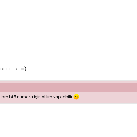
eeeeee. =)
am bi 5 numara için atılım yapılabilir