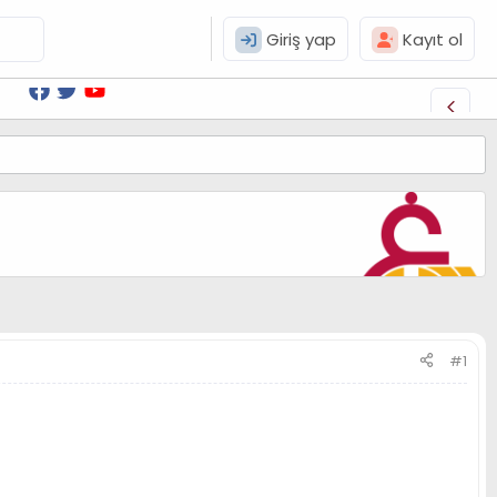
Giriş yap
Kayıt ol
#1