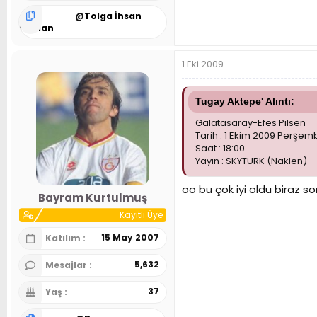
@
Tolga İhsan
Kaplan
1 Eki 2009
Tugay Aktepe' Alıntı:
Galatasaray-Efes Pilsen
Tarih : 1 Ekim 2009 Perşem
Saat : 18:00
Yayın : SKYTURK (Naklen)
oo bu çok iyi oldu biraz s
Bayram Kurtulmuş
Kayıtlı Üye
15 May 2007
Katılım
5,632
Mesajlar
37
Yaş