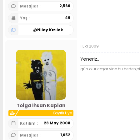
2,566
Mesajlar
49
Yaş
@
Nilay Kızılok
1 Eki 2009
Yeneriz..
gün olur coşar yine bu beden,bit
Tolga İhsan Kaplan
Kayıtlı Üye
28 May 2008
Katılım
1,652
Mesajlar