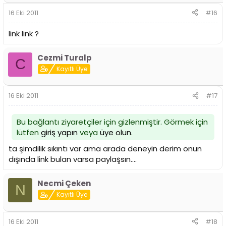
16 Eki 2011
#16
link link ?
Cezmi Turalp
C
Kayıtlı Üye
16 Eki 2011
#17
Bu bağlantı ziyaretçiler için gizlenmiştir. Görmek için
lütfen
giriş yapın
veya
üye olun
.
ta şimdilik sıkıntı var ama arada deneyin derim onun
dışında link bulan varsa paylaşsın....
Necmi Çeken
N
Kayıtlı Üye
16 Eki 2011
#18