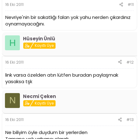
16 Eki 2011
#11
Nevriye'nin bir sakatlığı falan yok yahu nerden çıkardınız
oynamayacağını.
Hüseyin Ünlü
H
Kayıtlı Üye
16 Eki 2011
#12
link varsa özelden atın lütfen buradan paylaşmak
yasaksa tşk
Necmi Çeken
N
Kayıtlı Üye
16 Eki 2011
#13
Ne biliyim öyle duydum bir yerlerden
Tamane yok yabancı olarak