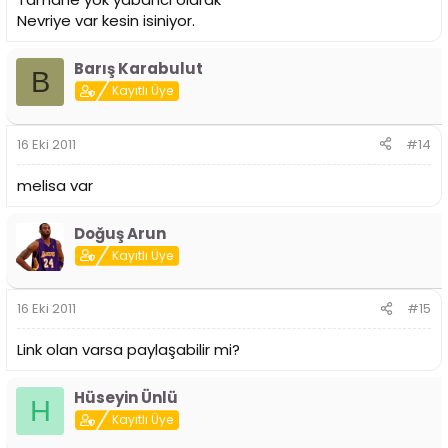
Nevriye var kesin isiniyor.
Barış Karabulut
B
Kayıtlı Üye
16 Eki 2011
#14
melisa var
Doğuş Arun
Kayıtlı Üye
16 Eki 2011
#15
Link olan varsa paylaşabilir mi?
Hüseyin Ünlü
H
Kayıtlı Üye