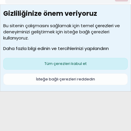
Gizliliğinize önem veriyoruz
7388
Kullanıcılar
Bu sitenin çalışmasını sağlamak için temel
çerezleri
ve
deneyiminizi geliştirmek için isteğe bağlı çerezleri
borabekirogluu
kullanıyoruz.
Son üye
Daha fazla bilgi edinin ve tercihlerinizi yapılandırın
Bize ulaşın
Şartlar ve kurallar
Gizlilik politikası
Çerezler
Yardım
Ana sayfa
R
Tüm çerezleri kabul et
S
S
Galatasaray Basketbol | GS Basket Taraftar Platformu
İsteğe bağlı çerezleri reddedin
®
Community platform by XenForo
© 2010-2026 XenForo Ltd.
XenForo Türkçe 🇹🇷 Destek Forumu –
XenWp.Com