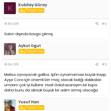
i
Kubilay Güray
K
Kayıtlı Üye
16 Eki 2011
#2
Salon dışında kavga çıkmış.
Aykut Ogut
Kayıtlı Üye
16 Eki 2011
#3
Melisa oynayacak galiba. Işıl'ın oynamaması büyük kayıp.
Ayşe Cora için önemli birr maç olacak ladığı dakikaları
umarım çok iyi kullanır. Hadi Galatasarayım bir kupa
daha bunu da alırsak büyük bir adım atmış olacağız
Yusuf Han
Kayıtlı Üye