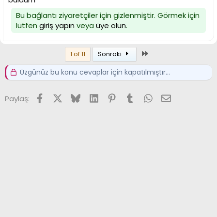
Bu bağlantı ziyaretçiler için gizlenmiştir. Görmek için
lütfen
giriş yapın
veya
üye olun
.
Son
1 of 11
Sonraki
Üzgünüz bu konu cevaplar için kapatılmıştır...
Facebook
X (Twitter)
Bluesky
LinkedIn
Pinterest
Tumblr
WhatsApp
E-posta
Paylaş: