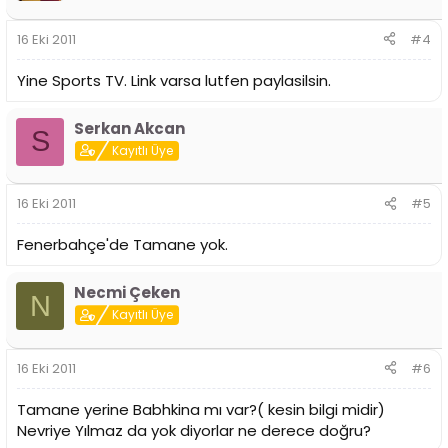
16 Eki 2011
#4
Yine Sports TV. Link varsa lutfen paylasilsin.
Serkan Akcan
S
Kayıtlı Üye
16 Eki 2011
#5
Fenerbahçe'de Tamane yok.
Necmi Çeken
N
Kayıtlı Üye
16 Eki 2011
#6
Tamane yerine Babhkina mı var?( kesin bilgi midir)
Nevriye Yılmaz da yok diyorlar ne derece doğru?