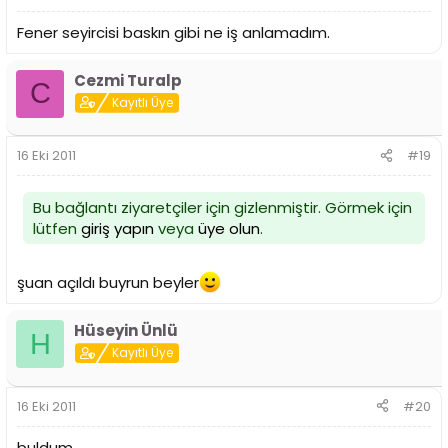
Fener seyircisi baskın gibi ne iş anlamadım.
Cezmi Turalp
C
Kayıtlı Üye
16 Eki 2011
#19
Bu bağlantı ziyaretçiler için gizlenmiştir. Görmek için
lütfen
giriş yapın
veya
üye olun
.
şuan açıldı buyrun beyler
Hüseyin Ünlü
H
Kayıtlı Üye
16 Eki 2011
#20
buldum