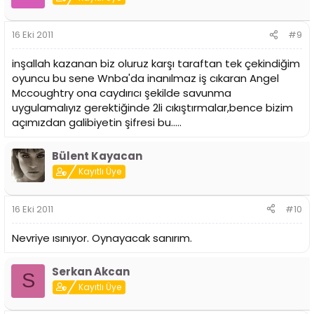
16 Eki 2011
#9
inşallah kazanan biz oluruz karşı taraftan tek çekindiğim
oyuncu bu sene Wnba'da inanılmaz iş cıkaran Angel
Mccoughtry ona caydırıcı şekilde savunma
uygulamalıyız gerektiğinde 2li cıkıştırmalar,bence bizim
açımızdan galibiyetin şifresi bu.....
Bülent Kayacan
Kayıtlı Üye
16 Eki 2011
#10
Nevriye ısınıyor. Oynayacak sanırım.
Serkan Akcan
S
Kayıtlı Üye