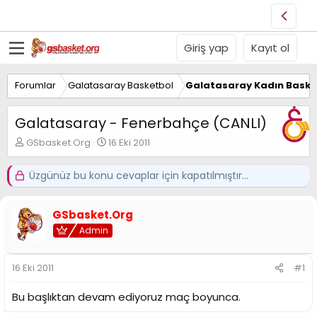
Giriş yap
Kayıt ol
Forumlar
Galatasaray Basketbol
Galatasaray Kadın Baske
Galatasaray - Fenerbahçe (CANLI)
K
B
GSbasket.Org
16 Eki 2011
o
a
n
ş
Üzgünüz bu konu cevaplar için kapatılmıştır...
u
l
y
a
u
n
GSbasket.Org
B
g
a
Admin
ı
ş
ç
l
t
16 Eki 2011
#1
a
a
t
r
a
i
Bu başlıktan devam ediyoruz maç boyunca.
n
h