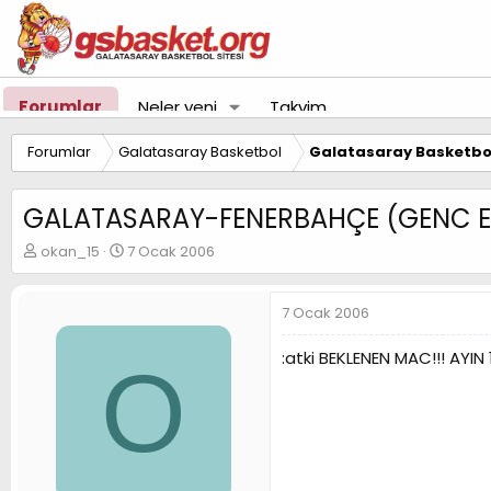
Forumlar
Neler yeni
Takvim
Forumlar
Galatasaray Basketbol
Galatasaray Basketbol
GALATASARAY-FENERBAHÇE (GENC ER
K
B
okan_15
7 Ocak 2006
o
a
n
ş
u
l
7 Ocak 2006
y
a
u
n
:atki BEKLENEN MAC!!! AYI
O
B
g
a
ı
ş
ç
l
t
a
a
t
r
a
i