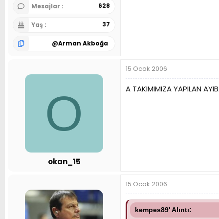
628
Mesajlar
37
Yaş
@
Arman Akboğa
15 Ocak 2006
A TAKIMIMIZA YAPILAN AYIB
O
okan_15
15 Ocak 2006
kempes89' Alıntı: