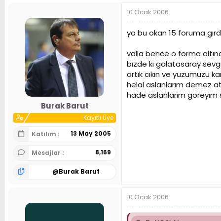
10 Ocak 2006
ya bu okan 15 foruma gır
valla bence o forma altınd
bızde kı galatasaray sevgı
artık cıkın ve yuzumuzu ka
helal aslanlarım demez atı
hade aslanlarım goreyım s
Burak Barut
Kayıtlı Üye
13 May 2005
Katılım
8,169
Mesajlar
@
Burak Barut
10 Ocak 2006