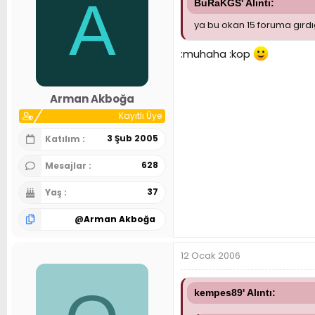
A
BuRaKGS' Alıntı:
ya bu okan 15 foruma gırd
:muhaha :kop
Arman Akboğa
Kayıtlı Üye
3 Şub 2005
Katılım
628
Mesajlar
37
Yaş
@
Arman Akboğa
12 Ocak 2006
kempes89' Alıntı: