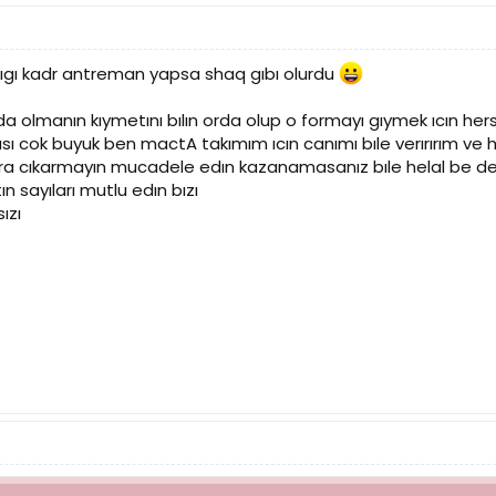
dıgı kadr antreman yapsa shaq gıbı olurdu
a olmanın kıymetını bılın orda olup o formayı gıymek ıcın hers
sı cok buyuk ben mactA takımım ıcın canımı bıle verırırım ve 
ra cıkarmayın mucadele edın kazanamasanız bıle helal be desın
n sayıları mutlu edın bızı
ızı