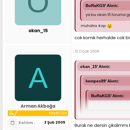
O
BuRaKGS' Alıntı:
ya bu okan 15 foruma g
:muhaha :kop
okan_15
cok komık herhalde cok biş
12 Ocak 2006
A
okan_15' Alıntı:
kempes89' Alıntı:
BuRaKGS' Alıntı:
ya bu okan 15 forum
Arman Akboğa
Kayıtlı Üye
:muhaha :kop
3 Şub 2005
Katılım
Burak ne dersin çıkalımm
cok komık herhalde cok biş