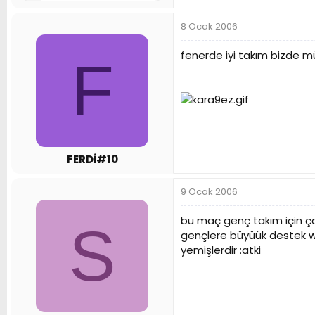
8 Ocak 2006
fenerde iyi takım bizde
F
FERDİ#10
9 Ocak 2006
bu maç genç takım için ç
S
gençlere büyüük destek we
yemişlerdir :atki