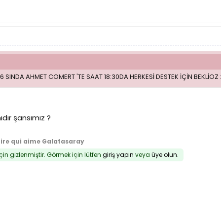
 16 SINDA AHMET COMERT 'TE SAAT 18:30DA HERKESİ DESTEK İÇİN BEKLİOZ :
ıdır şansımız ?
tire qui aime Galatasaray
için gizlenmiştir. Görmek için lütfen
giriş yapın
veya
üye olun
.