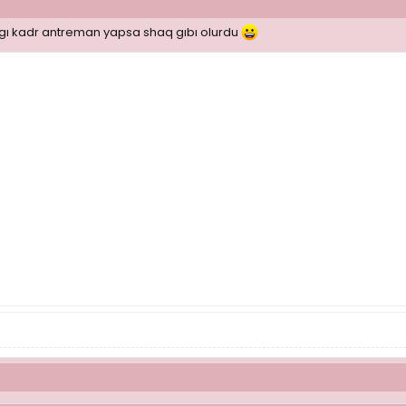
ıgı kadr antreman yapsa shaq gıbı olurdu