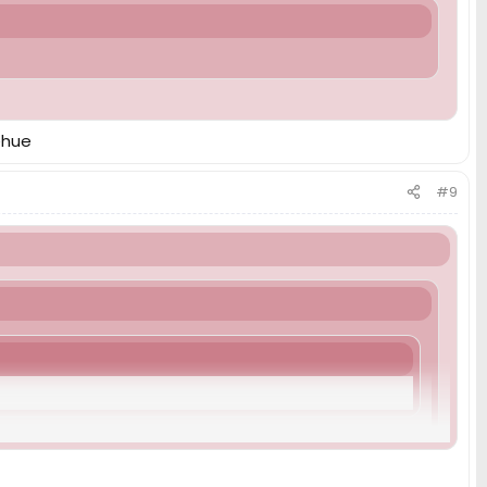
ehue
#9