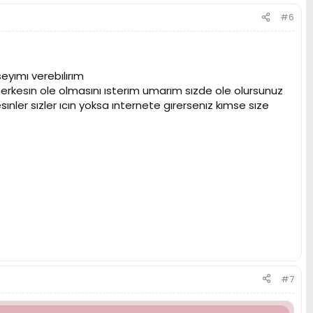
#6
eyımı verebılırım
herkesın ole olmasını ısterım umarım sızde ole olursunuz
ler sızler ıcın yoksa ınternete gırersenız kımse sıze
#7