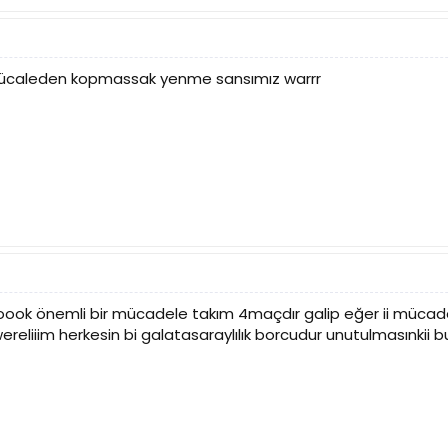
 mücaleden kopmassak yenme sansımız warrr
oook önemli bir mücadele takım 4maçdır galip eğer ii müca
reliiim herkesin bi galatasaraylılık borcudur unutulmasınkii