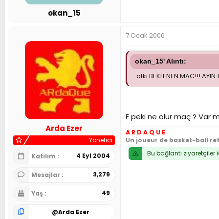
n
h
okan_15
i
7 Ocak 2006
okan_15' Alıntı:
:atki BEKLENEN MAC!!! AYIN
E peki ne olur maç ? Var m
Arda Ezer
A R D A Q U E
Yönetici
Un joueur de basket-ball re
Bu bağlantı ziyaretçiler 
4 Eyl 2004
Katılım
3,279
Mesajlar
49
Yaş
@
Arda Ezer