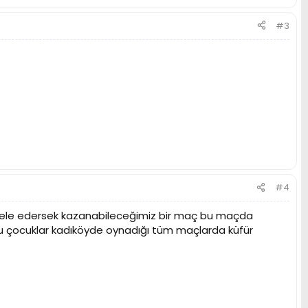
#3
#4
dele edersek kazanabileceğimiz bir maç bu maçda
 bu çocuklar kadıköyde oynadığı tüm maçlarda küfür