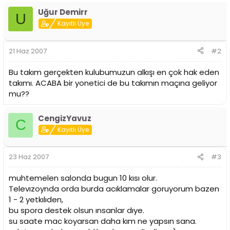
n
h
Uğur Demirr
U
i
Kayıtlı Üye
21 Haz 2007
#2
Bu takım gerçekten kulubumuzun alkışı en çok hak eden
takımı. ACABA bir yonetici de bu takımın maçına geliyor
mu??
CengizYavuz
C
Kayıtlı Üye
23 Haz 2007
#3
muhtemelen salonda bugun 10 kısı olur.
Televızoynda orda burda acıklamalar goruyorum bazen
1 - 2 yetkılıden,
bu spora destek olsun ınsanlar dıye.
su saate mac koyarsan daha kım ne yapsın sana.