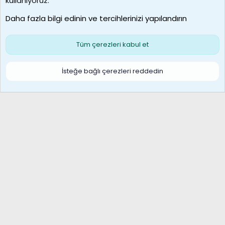
kullanıyoruz.
Son üye
Daha fazla bilgi edinin ve tercihlerinizi yapılandırın
Bize ulaşın
Şartlar ve kurallar
Gizlilik politikası
Çerezler
Yardım
Ana sayfa
R
Tüm çerezleri kabul et
S
S
Galatasaray Basketbol | GS Basket Taraftar Platformu
İsteğe bağlı çerezleri reddedin
®
Community platform by XenForo
© 2010-2026 XenForo Ltd.
XenForo Türkçe 🇹🇷 Destek Forumu –
XenWp.Com