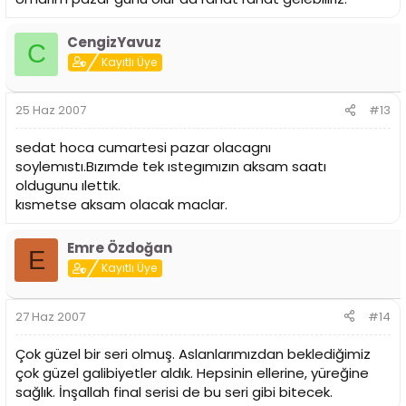
CengizYavuz
C
Kayıtlı Üye
25 Haz 2007
#13
sedat hoca cumartesi pazar olacagnı
soylemıstı.Bızımde tek ıstegımızın aksam saatı
oldugunu ılettık.
kısmetse aksam olacak maclar.
Emre Özdoğan
E
Kayıtlı Üye
27 Haz 2007
#14
Çok güzel bir seri olmuş. Aslanlarımızdan beklediğimiz
çok güzel galibiyetler aldık. Hepsinin ellerine, yüreğine
sağlık. İnşallah final serisi de bu seri gibi bitecek.