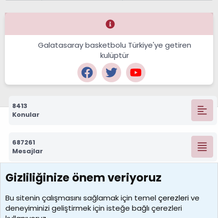
Galatasaray basketbolu Türkiye'ye getiren
kulüptür
8413
Konular
687261
Mesajlar
Gizliliğinize önem veriyoruz
7388
Kullanıcılar
Bu sitenin çalışmasını sağlamak için temel
çerezleri
ve
deneyiminizi geliştirmek için isteğe bağlı çerezleri
borabekirogluu