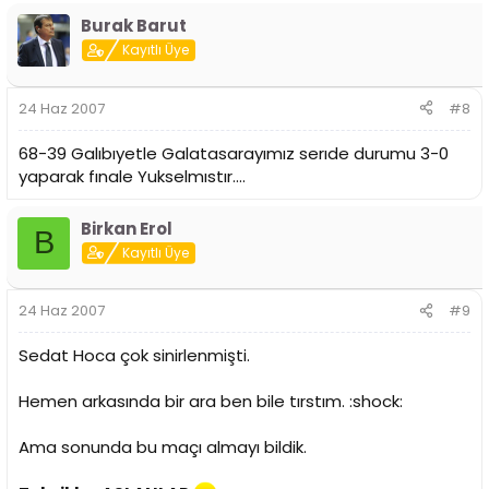
Burak Barut
Kayıtlı Üye
24 Haz 2007
#8
68-39 Galıbıyetle Galatasarayımız serıde durumu 3-0
yaparak fınale Yukselmıstır....
Birkan Erol
B
Kayıtlı Üye
24 Haz 2007
#9
Sedat Hoca çok sinirlenmişti.
Hemen arkasında bir ara ben bile tırstım. :shock:
Ama sonunda bu maçı almayı bildik.