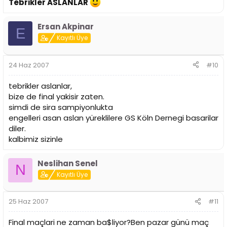
Tebrikler ASLANLAR
Ersan Akpinar
E
Kayıtlı Üye
24 Haz 2007
#10
tebrikler aslanlar,
bize de final yakisir zaten.
simdi de sira sampiyonlukta
engelleri asan aslan yüreklilere GS Köln Dernegi basarilar
diler.
kalbimiz sizinle
Neslihan Senel
N
Kayıtlı Üye
25 Haz 2007
#11
Final maçlari ne zaman ba$liyor?Ben pazar günü maç