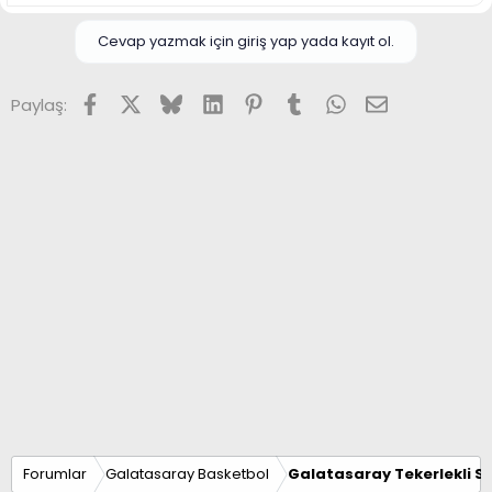
Cevap yazmak için giriş yap yada kayıt ol.
Facebook
X (Twitter)
Bluesky
LinkedIn
Pinterest
Tumblr
WhatsApp
E-posta
Paylaş:
Forumlar
Galatasaray Basketbol
Galatasaray Tekerlekli S