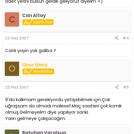
adet yerını bulsun geldık gelıyoruz diyelim =)
Can Altay
C
Kayıtlı Üye
23 Haz 2007
#4
Canlı yayın yok galiba ?
Onur Uncu
O
Moderator
23 Haz 2007
#5
9'da kalkmam gerekiyordu yetişebilmek için.Çok
uğraşsam da olmadı malesef.Maç saatleri çok komik
olmuş.Gelmeyelim diye yapılıyor sanki.
Yarın gelmeye çalışacağım.
Batuhan Varolsun