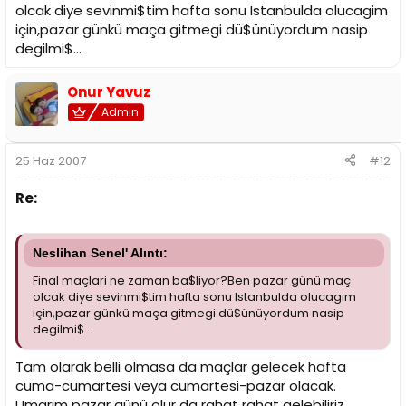
olcak diye sevinmi$tim hafta sonu Istanbulda olucagim
için,pazar günkü maça gitmegi dü$ünüyordum nasip
degilmi$...
Onur Yavuz
Admin
25 Haz 2007
#12
Re:
Neslihan Senel' Alıntı:
Final maçlari ne zaman ba$liyor?Ben pazar günü maç
olcak diye sevinmi$tim hafta sonu Istanbulda olucagim
için,pazar günkü maça gitmegi dü$ünüyordum nasip
degilmi$...
Tam olarak belli olmasa da maçlar gelecek hafta
cuma-cumartesi veya cumartesi-pazar olacak.
Umarım pazar günü olur da rahat rahat gelebiliriz.