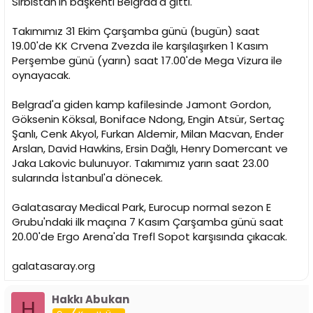
Sırbistan'ın başkenti Belgrad'a gitti.
n
h
i
Takımımız 31 Ekim Çarşamba günü (bugün) saat
19.00'de KK Crvena Zvezda ile karşılaşırken 1 Kasım
Perşembe günü (yarın) saat 17.00'de Mega Vizura ile
oynayacak.
Belgrad'a giden kamp kafilesinde Jamont Gordon,
Göksenin Köksal, Boniface Ndong, Engin Atsür, Sertaç
Şanlı, Cenk Akyol, Furkan Aldemir, Milan Macvan, Ender
Arslan, David Hawkins, Ersin Dağlı, Henry Domercant ve
Jaka Lakovic bulunuyor. Takımımız yarın saat 23.00
sularında İstanbul'a dönecek.
Galatasaray Medical Park, Eurocup normal sezon E
Grubu'ndaki ilk maçına 7 Kasım Çarşamba günü saat
20.00'de Ergo Arena'da Trefl Sopot karşısında çıkacak.
galatasaray.org
Hakkı Abukan
H