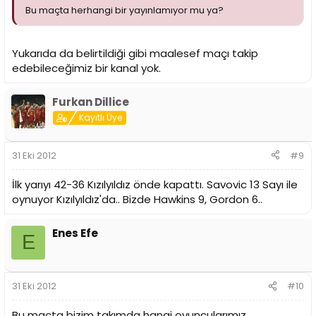
Bu maçta herhangi bir yayınlamıyor mu ya?
Yukarıda da belirtildiği gibi maalesef maçı takip
edebileceğimiz bir kanal yok.
Furkan Dillice
Kayıtlı Üye
31 Eki 2012
#9
İlk yarıyı 42-36 Kızılyıldız önde kapattı. Savovic 13 Sayı ile
oynuyor Kızılyıldız'da.. Bizde Hawkins 9, Gordon 6..
Enes Efe
E
31 Eki 2012
#10
Bu maçta bizim takımda hangi oyuncularımız