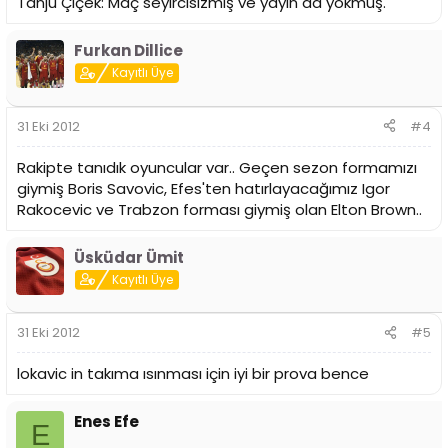
Tanju Çiçek: Maç seyircisizmiş ve yayın da yokmuş.
Furkan Dillice
Kayıtlı Üye
31 Eki 2012
#4
Rakipte tanıdık oyuncular var.. Geçen sezon formamızı
giymiş Boris Savovic, Efes'ten hatırlayacağımız Igor
Rakocevic ve Trabzon forması giymiş olan Elton Brown..
Üsküdar Ümit
Kayıtlı Üye
31 Eki 2012
#5
lokavic in takıma ısınması için iyi bir prova bence
Enes Efe
E