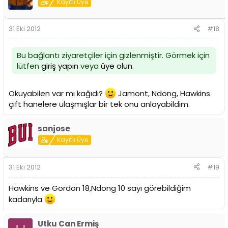
Kayıtlı Üye
31 Eki 2012
#18
Bu bağlantı ziyaretçiler için gizlenmiştir. Görmek için
lütfen
giriş yapın
veya
üye olun
.
Okuyabilen var mı kağıdı?
Jamont, Ndong, Hawkins
çift hanelere ulaşmışlar bir tek onu anlayabildim.
sanjose
Kayıtlı Üye
31 Eki 2012
#19
Hawkins ve Gordon 18,Ndong 10 sayı görebildiğim
kadarıyla
Utku Can Ermiş