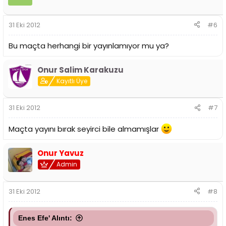
31 Eki 2012
#6
Bu maçta herhangi bir yayınlamıyor mu ya?
Onur Salim Karakuzu
Kayıtlı Üye
31 Eki 2012
#7
Maçta yayını bırak seyirci bile almamışlar
Onur Yavuz
Admin
31 Eki 2012
#8
Enes Efe' Alıntı: