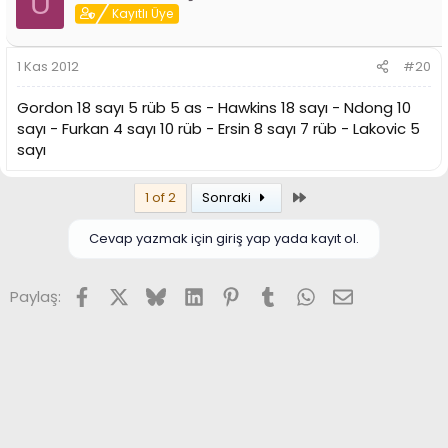
U
Kayıtlı Üye
1 Kas 2012
#20
Gordon 18 sayı 5 rüb 5 as - Hawkins 18 sayı - Ndong 10
sayı - Furkan 4 sayı 10 rüb - Ersin 8 sayı 7 rüb - Lakovic 5
sayı
Son
1 of 2
Sonraki
Cevap yazmak için giriş yap yada kayıt ol.
Facebook
X (Twitter)
Bluesky
LinkedIn
Pinterest
Tumblr
WhatsApp
E-posta
Paylaş: