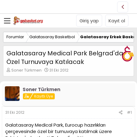
Giriş yap
Kayıt ol
Forumlar
Galatasaray Basketbol
Galatasaray Erkek Basket
Galatasaray Medical Park Belgrad'da
Özel Turnuvaya Katılacak
K
B
Soner Türkmen
31 Eki 2012
o
a
n
ş
u
l
Soner Türkmen
y
a
Kayıtlı Üye
u
n
B
g
a
ı
31 Eki 2012
#1
ş
ç
l
t
Galatasaray Medical Park, Eurocup hazırlıkları
a
a
t
r
çerçevesinde özel bir turnuvaya katılmak üzere
a
i