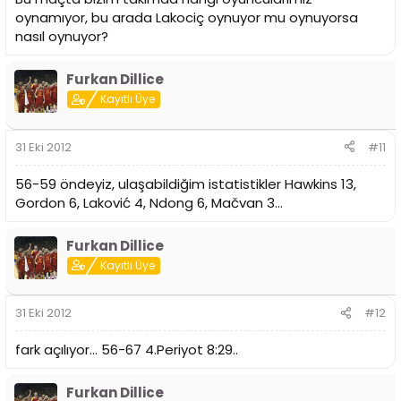
oynamıyor, bu arada Lakociç oynuyor mu oynuyorsa
nasıl oynuyor?
Furkan Dillice
Kayıtlı Üye
31 Eki 2012
#11
56-59 öndeyiz, ulaşabildiğim istatistikler Hawkins 13,
Gordon 6, Laković 4, Ndong 6, Mačvan 3...
Furkan Dillice
Kayıtlı Üye
31 Eki 2012
#12
fark açılıyor... 56-67 4.Periyot 8:29..
Furkan Dillice