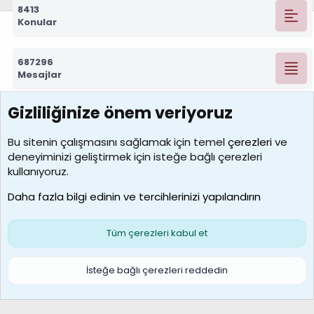
8413
Konular
687296
Mesajlar
Gizliliğinize önem veriyoruz
7390
Kullanıcılar
Bu sitenin çalışmasını sağlamak için temel
çerezleri
ve
deneyiminizi geliştirmek için isteğe bağlı çerezleri
MosesBrownHayranı
kullanıyoruz.
Son üye
Daha fazla bilgi edinin ve tercihlerinizi yapılandırın
Bize ulaşın
Şartlar ve kurallar
Gizlilik politikası
Çerezler
Yardım
Ana sayfa
R
Tüm çerezleri kabul et
S
S
Galatasaray Basketbol | GS Basket Taraftar Platformu
İsteğe bağlı çerezleri reddedin
®
Community platform by XenForo
© 2010-2026 XenForo Ltd.
XenForo Türkçe 🇹🇷 Destek Forumu –
XenWp.Com