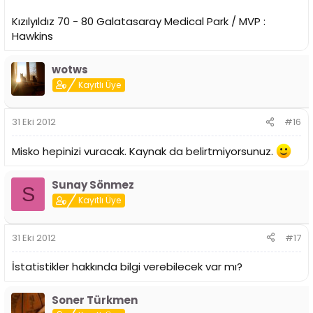
Kızılyıldız 70 - 80 Galatasaray Medical Park / MVP :
Hawkins
wotws
Kayıtlı Üye
31 Eki 2012
#16
Misko hepinizi vuracak. Kaynak da belirtmiyorsunuz.
Sunay Sönmez
S
Kayıtlı Üye
31 Eki 2012
#17
İstatistikler hakkında bilgi verebilecek var mı?
Soner Türkmen