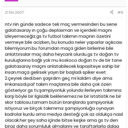
21 Eki 2007
#6
ntv nin günde sadece tek maç vermesinden bu sene
galatasaray ın çoğu deplasman ve içerdeki maçını
izleyemeceğiz.gs tv futbol takımın maçının özetini
vermeye bile acizken, bu konuda neler yaparlar açıkcası
bilemiyorum.bu forumdan maça giden birilerine bile
anlattırsalar maç daha heycanlı olurdu.gs tv doğan tv
kuruluşlarına bağlı yok mu koskoca doğan tv de bir tane
galatasaray maçını anlatabilecek kapasiteye sahip bir
insan.maça gelirsek yayın bir başladı spiker evet
2.çeyrek dedi.ben şaşırdım geç mi kaldım diye ama
imkansızdı.paf takım maçlarına bile daha çok özen
gösteriyor gs tv.şampiyonluk yolunda ilerleyen takımına
karşı böyle bir ilgisizlik beklenemez.ne bir istatistik ne bir
skor tablosu.tamam bütün branşlarda şampiyonluk
istiyoruz ve birçok takımımız şampiyonluğa oynayan
kadrolar kurdu ama medya desteği çok az oldukça nasıl
olacak.her şey saha içinde bitse keşke ama gs tv den
biraz daha sorumluluk almalarını ve taraftarlarla dalga