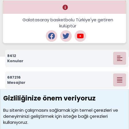
Galatasaray basketbolu Türkiye'ye getiren
kulüptür
8412
Konular
687216
Mesajlar
Gizliliğinize önem veriyoruz
7388
Kullanıcılar
Bu sitenin çalışmasını sağlamak için temel
çerezleri
ve
deneyiminizi geliştirmek için isteğe bağlı çerezleri
borabekirogluu
kullanıyoruz.
Son üye