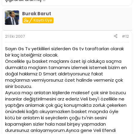
Burak Barut
Kayıtlı Üye
21 Eki 2007
#12
Sayın Gs Tv yetkilileri sizlerden Gs tv taraftarları olarak
bir kaç isteiğimiz olacak.
Öncelikle şu basket maçlarını özet işi oldukça saçma
durmakta maçların tamamını izlemek istemek bizim en
doğal hakkımız D Smart aldırtıyorsunuz fakat
maçlarımızı vermiyorsunuz özet halinde vermeniz çok
sinir bozucu.
Ayruca maçı anlatan kişilerde malesef çok sinir bozucu
insanlar değiştirilmesini arz ederiz.Veli bey'i özellikle ne
yaptığını anlamak çok güç konuşmakta zorluk çekerken
önündeki kağıtı okuyamazken basket maçında öyle
kötü bir anlatım ki seyirclierin çoğu tv'nin sesini
kapamışken sizler hala nasıl birşey yapmadan
durursunuz anlayamıyorum.Ayrıca gene Veli Efendi