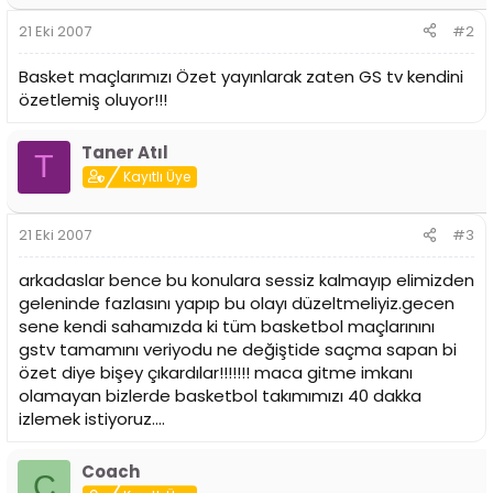
21 Eki 2007
#2
Basket maçlarımızı Özet yayınlarak zaten GS tv kendini
özetlemiş oluyor!!!
Taner Atıl
T
Kayıtlı Üye
21 Eki 2007
#3
arkadaslar bence bu konulara sessiz kalmayıp elimizden
geleninde fazlasını yapıp bu olayı düzeltmeliyiz.gecen
sene kendi sahamızda ki tüm basketbol maçlarınını
gstv tamamını veriyodu ne değiştide saçma sapan bi
özet diye bişey çıkardılar!!!!!!! maca gitme imkanı
olamayan bizlerde basketbol takımımızı 40 dakka
izlemek istiyoruz....
Coach
C