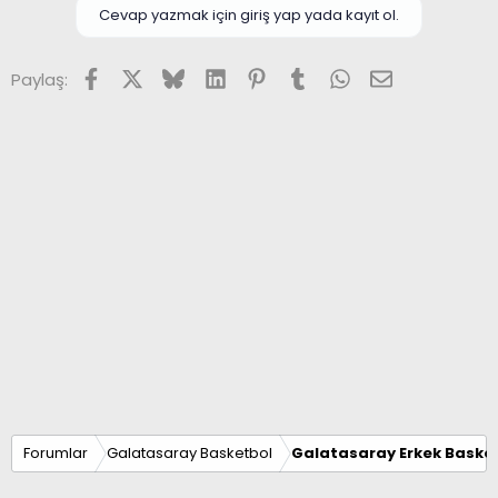
Cevap yazmak için giriş yap yada kayıt ol.
Facebook
X (Twitter)
Bluesky
LinkedIn
Pinterest
Tumblr
WhatsApp
E-posta
Paylaş:
Forumlar
Galatasaray Basketbol
Galatasaray Erkek Basket