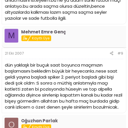
anlatmasını isteyelim.bu ne ya adam sanki futbol maçı
anlatıyo.bu arada saçma olursa düzeltin,bence
altyazılarda kalkması lazım saçma saçma seyler
yazıolar ve sade futbolla ilgili.
Mehmet Emre Genç
M
Kayıtlı Üye
21 Eki 2007
#9
dün yaklaşk bir buçuk saat boyunca maçımızın
başlamasını bekledim büyük bir heyecanla..nese saat
geldi yayına başladı spiker 2. periyot başladı gibi bişi
dedi şok oldm :S sonra o müthiş anlatımıyla maçı
katletti zaten bi pozisyonda hüseyin ve top alpella
ağlarında diyince sinrlenip kapattım kanalı bu kadar rezil
bişey görmedim allahtan bu hafta maç burdada gidip
canlı izlicem o özet denen şeyle sinirlerim bozulmicak..
Oğuzhan Parlak
O
Kayıtlı Üye