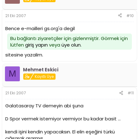
21 Eki 2007
#10
Bence e-mailleri gs.org'a degil
Bu bağlantı ziyaretçiler için gizlenmiştir. Görmek için
lütfen
giriş yapın
veya
üye olun
.
sitesine yazalim.
Mehmet Eskici
M
Kayıtlı Üye
21 Eki 2007
#11
Galatasaray TV demeyin abi şuna
D Spor vermek istemiyor vermiyor bu kadar basit ...
kendi işini kendin yapacaksın. El elin eşeğini türkü
çığırarak ararmış ...