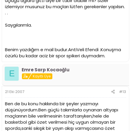
üçlüğü ağlara gitti diye bir tabir olabilir mi? Sizler
izlemiyor musunuz bu maçları lütfen gerekenler yapılsın.
. .
Saygılarımla.
Benim yazdığım e mail budur.AntiVeli Efendi .Konuşma
özürlü bu kadar aciz bir spor spikeri duymadım.
Emre Sarp Kocaoğlu
E
Kayıtlı Üye
21 Eki 2007
#13
Ben de bu konu hakkında bir şeyler yazmayı
düşünüyordum.Ben güçlü takımlarla oynanan altyapı
maçlarının bile verilmesinin taraftarıyken,hele de
basketbol gibi özet verilmesi hiç uygun olmayan bir
sporda,sanki sıkışık bir yayın akışı varmışcasına özet