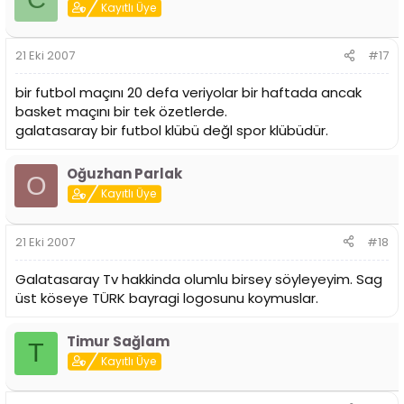
Kayıtlı Üye
21 Eki 2007
#17
bir futbol maçını 20 defa veriyolar bir haftada ancak
basket maçını bir tek özetlerde.
galatasaray bir futbol klübü değl spor klübüdür.
Oğuzhan Parlak
O
Kayıtlı Üye
21 Eki 2007
#18
Galatasaray Tv hakkinda olumlu birsey söyleyeyim. Sag
üst köseye TÜRK bayragi logosunu koymuslar.
Timur Sağlam
T
Kayıtlı Üye