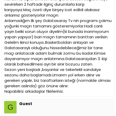
i
sevinirken 2 haftadır ilginç durumlarla karşı
karşıyayız.Maç özeti diye birşey icat edildi alakasız
anlarınız gösteriyorlar maçın.
Anlamadığım ilk şey Galatasaray Tv nin programı çokmu
yoğunki maçın tamamını gösteremiyorlar.Hadi canlı
yayın belki sorun oluyor diyelim(ki bunada inanmıyorum
yapan yapıyor) bari maçın tamamının banttan verilsin.
Gelelim ikinci konuya..Basketboldan anlayan ve
Galatasaraylı olduğunu hissedebileceğimiz bir tane
maçı anlatacak adam bulmak zormu bu kadar.Kimse
dayanamıyor maçın anlatımına.Galatasaraydan 3. kişi
olarak bahsedilmesi ayrı bir sinir bozucu zaten.
Sezon yeni başladı ,bayanlar ve tekerlekli sandalye
sezonu daha başlamadı.Umarım yol erken alınır ve
gereken yapılır, biz taraftarların isteği (normalde olması
gereken aslında) göz önüne alınır.
Napabiliriz arkadaşlar fikirleriniz.
Guest
G