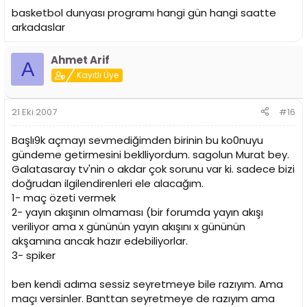
basketbol dunyası programı hangi gün hangi saatte
arkadaslar
Ahmet Arif
A
Kayıtlı Üye
21 Eki 2007
#16
Başlı9k açmayı sevmediğimden birinin bu ko0nuyu
gündeme getirmesini beklliyordum. sagolun Murat bey.
Galatasaray tv'nin o akdar çok sorunu var ki. sadece bizi
doğrudan ilgilendirenleri ele alacağım.
1- maç özeti vermek
2- yayın akışının olmaması (bir forumda yayın akışı
veriliyor ama x gününün yayın akışını x gününün
akşamına ancak hazır edebiliyorlar.
3- spiker
ben kendi adıma sessiz seyretmeye bile razıyım. Ama
maçı versinler. Banttan seyretmeye de razıyım ama