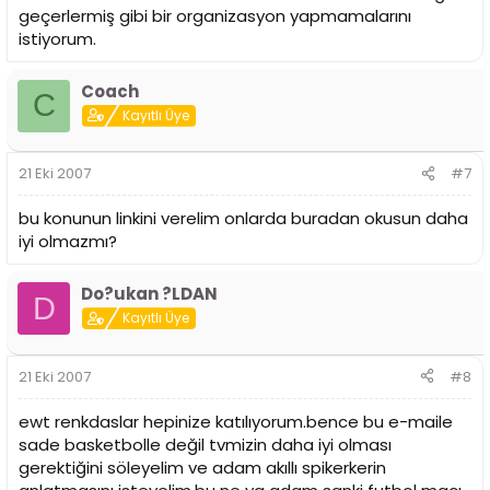
geçerlermiş gibi bir organizasyon yapmamalarını
istiyorum.
Coach
C
Kayıtlı Üye
21 Eki 2007
#7
bu konunun linkini verelim onlarda buradan okusun daha
iyi olmazmı?
Do?ukan ?LDAN
D
Kayıtlı Üye
21 Eki 2007
#8
ewt renkdaslar hepinize katılıyorum.bence bu e-maile
sade basketbolle değil tvmizin daha iyi olması
gerektiğini söleyelim ve adam akıllı spikerkerin