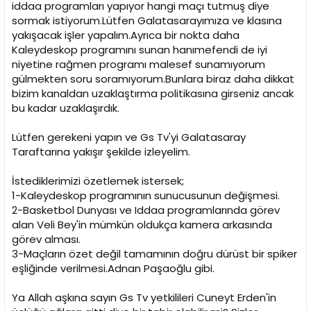
iddaa programları yapıyor hangi maçı tutmuş diye
sormak istiyorum.Lütfen Galatasarayımıza ve klasına
yakışacak işler yapalım.Ayrıca bir nokta daha
Kaleydeskop programını sunan hanımefendi de iyi
niyetine rağmen programı malesef sunamıyorum
gülmekten soru soramıyorum.Bunlara biraz daha dikkat
bizim kanaldan uzaklaştırma politikasına girseniz ancak
bu kadar uzaklaşırdık.
Lütfen gerekeni yapın ve Gs Tv'yi Galatasaray
Taraftarına yakışır şekilde izleyelim.
İstediklerimizi özetlemek istersek;
1-Kaleydeskop programının sunucusunun değişmesi.
2-Basketbol Dunyası ve Iddaa programlarında görev
alan Veli Bey'in mümkün oldukça kamera arkasında
görev alması.
3-Maçların özet değil tamamının doğru dürüst bir spiker
eşliğinde verilmesi.Adnan Paşaoğlu gibi.
Ya Allah aşkına sayın Gs Tv yetkilileri Cuneyt Erden'in