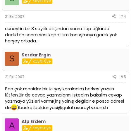
Kayıtlı Üye
21 Eki 2007
#4
cüneytin bir 3 sayılık atışından sonra top ağlarda
dedikten sonra sesi kapattım konuşmaya gerek yok
herşey ortada...
Serdar Ergin
S
Kayıtlı Üye
21 Eki 2007
#5
Ben çok manidar bir iki şey karaladım herkes yazsın
lütfen.Bir de cevap yazmalarını istedim bakalım cevap
yazmaya yüzleri varmı(inş yalnış değildir e posta adresi
de
)basketboldunyasi@galatasaraytv.com.tr
Alp Erdem
A
Kayıtlı Üye