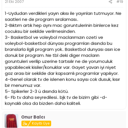
21 Eki 2007
#19
1-Uydudan verdikleri yayın akısı ile yayınları tutmuyor. Ne
saatleri ne de program sıralaması..
2-Bıktım artık hep aynı mac goruntulerinin binlerce kez
cocuksu bir sekilde verilmesinden.
3- Basketbol ve voleybol maclarımızın ozeti ve
voleybol-basketbol dünyası programları dısında bu
branslarla ilgili program yok.. Basketbol dunyası asırı ice
donuk bir program. Ne tbl deki diger macların
goruntuleri verilip uzerine tartısılır ne de yorumculuk
yapabilecek kisiler/konuklar var. Gayet yavan iyi niyet
gaz arası bir sekilde dar kapsamlı programlar yapılıyor.
4-Genel olarak tv de islenen konu sayısı cok dusuk, kısır
bir menumuz var.
5- Spikerler 2-3 ü dısında kötü.
6- Fb tv daha seyredilesi.. bjk tv de bizim gibi -d-
kaynaklı olsa da bizden daha kaliteli.
Onur Balcı
Kayıtlı Üye