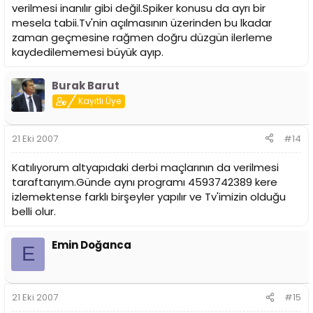
verilmesi inanılır gibi değil.Spiker konusu da ayrı bir
mesela tabii.Tv'nin açılmasının üzerinden bu lkadar
zaman geçmesine rağmen doğru düzgün ilerleme
kaydedilememesi büyük ayıp.
Burak Barut
Kayıtlı Üye
21 Eki 2007
#14
Katılıyorum altyapıdaki derbi maçlarının da verilmesi
taraftarıyım.Günde aynı programı 4593742389 kere
izlemektense farklı birşeyler yapılır ve Tv'imizin olduğu
belli olur.
Emin Doğanca
E
21 Eki 2007
#15