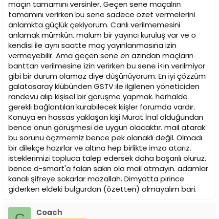
maçın tamamını versinler. Geçen sene maçalrın
tamamını verirken bu sene sadece özet vermelerini
anlamkta güçlük çekiyorum. Canlı verilmemesini
anlamak mümkün. malum bir yayıncı kuruluş var ve o
kendisi ile aynı saatte maç yayınlanmasına izin
vermeyebilir. Ama geçen sene en azından maçların
banttan verilmesine izin verirken bu sene i<in verilmiyor
gibi bir durum olamaz diye düşünüyorum. En iyi çözzüm
galatasaray klübünden GSTV ile ilgilenen yöneticiden
randevu alıp kişisel bir görüşme yapmak. herhalde
gerekli bağlantıları kurabilecek kiişler forumda vardır.
Konuya en hassas yaklaşan kişi Murat İnal olduğundan
bence onun görüşmesi de uygun olacaktır. mail atarak
bu sorunu öçzmemiz bence pek olanaklı değil. Olmadı
bir dilekçe hazırlar ve altına hep birlikte imza atarız.
isteklerimizi topluca talep edersek daha başarılı oluruz.
bence d-smart'a falan sakın ola mail atmayın. adamlar
kanalı şifreye sokarlar mazallah. Dimyatta pirince
giderken eldeki bulgurdan (özetten) olmayalım bari.
Coach
C