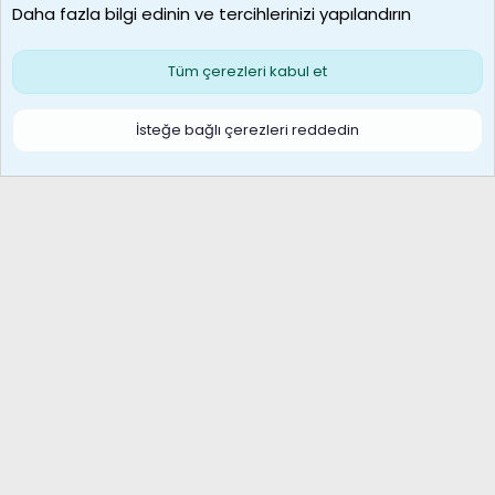
Daha fazla bilgi edinin ve tercihlerinizi yapılandırın
Bize ulaşın
Şartlar ve kurallar
Gizlilik politikası
Çerezler
Yardım
Ana sayfa
R
Tüm çerezleri kabul et
S
S
Galatasaray Basketbol | GS Basket Taraftar Platformu
İsteğe bağlı çerezleri reddedin
®
Community platform by XenForo
© 2010-2026 XenForo Ltd.
XenForo Türkçe 🇹🇷 Destek Forumu –
XenWp.Com