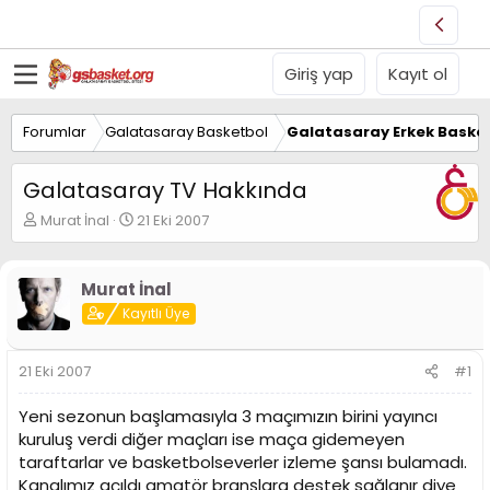
Giriş yap
Kayıt ol
Forumlar
Galatasaray Basketbol
Galatasaray Erkek Basket
Galatasaray TV Hakkında
K
B
Murat İnal
21 Eki 2007
o
a
n
ş
u
l
Murat İnal
y
a
Kayıtlı Üye
u
n
B
g
a
ı
21 Eki 2007
#1
ş
ç
l
t
Yeni sezonun başlamasıyla 3 maçımızın birini yayıncı
a
a
t
r
kuruluş verdi diğer maçları ise maça gidemeyen
a
i
taraftarlar ve basketbolseverler izleme şansı bulamadı.
n
h
Kanalımız açıldı amatör branşlara destek sağlanır diye