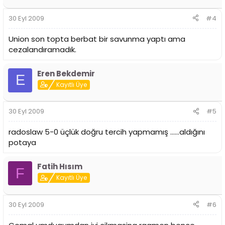
30 Eyl 2009
#4
Union son topta berbat bir savunma yaptı ama
cezalandıramadık.
Eren Bekdemir
E
Kayıtlı Üye
30 Eyl 2009
#5
radoslaw 5-0 üçlük doğru tercih yapmamış ......aldığını
potaya
Fatih Hısım
F
Kayıtlı Üye
30 Eyl 2009
#6