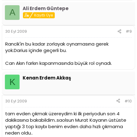
Ali Erdem Güntepe
A
Kayıtlı Üye
30 Eyl 2009
#9
Rancik'in bu kadar zorlayak oynamasına gerek
yok.Darius içinde geçerli bu.
Can Akın farkın kapanmasında büyük rol oynadı.
Kenan Erdem Akkaş
K
30 Eyl 2009
#10
tam evden çıkmak üzereydim ki ilk periyodun son 4
dakikasına bakabildim..saolsun Murat Kayanın üstüste
yaptığı 3 top kaybı benim evden daha hızlı çıkmama
neden oldu..