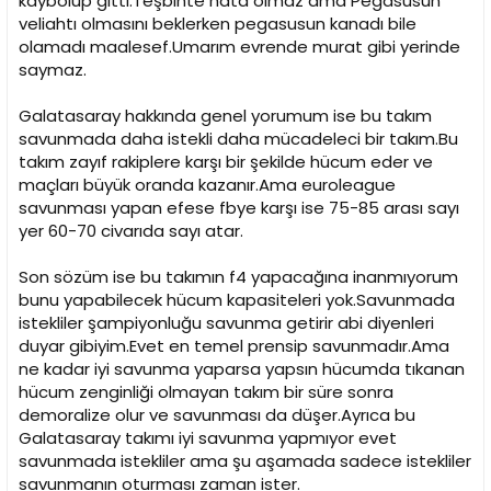
kaybolup gitti.Teşbihte hata olmaz ama Pegasusun
veliahtı olmasını beklerken pegasusun kanadı bile
olamadı maalesef.Umarım evrende murat gibi yerinde
saymaz.
Galatasaray hakkında genel yorumum ise bu takım
savunmada daha istekli daha mücadeleci bir takım.Bu
takım zayıf rakiplere karşı bir şekilde hücum eder ve
maçları büyük oranda kazanır.Ama euroleague
savunması yapan efese fbye karşı ise 75-85 arası sayı
yer 60-70 civarıda sayı atar.
Son sözüm ise bu takımın f4 yapacağına inanmıyorum
bunu yapabilecek hücum kapasiteleri yok.Savunmada
istekliler şampiyonluğu savunma getirir abi diyenleri
duyar gibiyim.Evet en temel prensip savunmadır.Ama
ne kadar iyi savunma yaparsa yapsın hücumda tıkanan
hücum zenginliği olmayan takım bir süre sonra
demoralize olur ve savunması da düşer.Ayrıca bu
Galatasaray takımı iyi savunma yapmıyor evet
savunmada istekliler ama şu aşamada sadece istekliler
savunmanın oturması zaman ister.