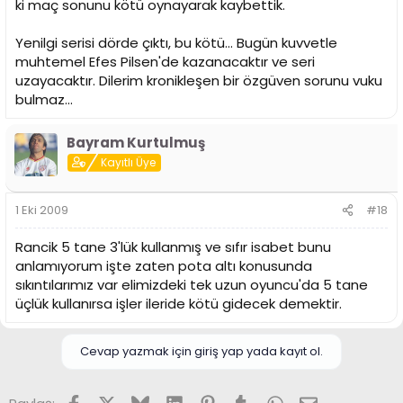
ki maç sonunu kötü oynayarak kaybettik.
Yenilgi serisi dörde çıktı, bu kötü... Bugün kuvvetle
muhtemel Efes Pilsen'de kazanacaktır ve seri
uzayacaktır. Dilerim kronikleşen bir özgüven sorunu vuku
bulmaz...
Bayram Kurtulmuş
Kayıtlı Üye
1 Eki 2009
#18
Rancik 5 tane 3'lük kullanmış ve sıfır isabet bunu
anlamıyorum işte zaten pota altı konusunda
sıkıntılarımız var elimizdeki tek uzun oyuncu'da 5 tane
üçlük kullanırsa işler ileride kötü gidecek demektir.
Cevap yazmak için giriş yap yada kayıt ol.
Facebook
X (Twitter)
Bluesky
LinkedIn
Pinterest
Tumblr
WhatsApp
E-posta