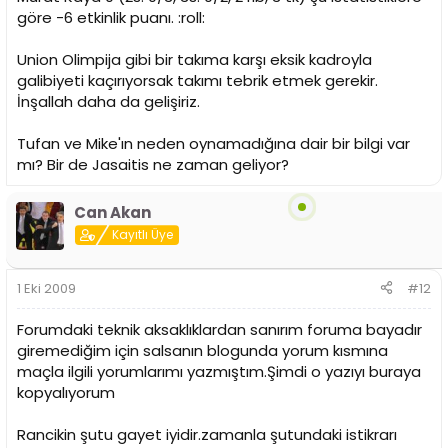
göre -6 etkinlik puanı. :roll:
Union Olimpija gibi bir takıma karşı eksik kadroyla
galibiyeti kaçırıyorsak takımı tebrik etmek gerekir.
İnşallah daha da gelişiriz.
Tufan ve Mike'ın neden oynamadığına dair bir bilgi var
mı? Bir de Jasaitis ne zaman geliyor?
Can Akan
Kayıtlı Üye
1 Eki 2009
#12
Forumdaki teknik aksaklıklardan sanırım foruma bayadır
giremediğim için salsanın blogunda yorum kısmına
maçla ilgili yorumlarımı yazmıştım.Şimdi o yazıyı buraya
kopyalıyorum
Rancikin şutu gayet iyidir.zamanla şutundaki istikrarı