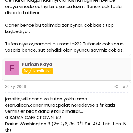
Cemal umdugumdan iyi cikmasina ragmen bence
oraya yinede cok iyi bir oyuncu lazim. Rancik cok fazla
disarda takiliyor.
Caner bence bu takimda zor oynar. cok basit top
kaybediyor.
Tufan niye oynamadi bu macta??? Tufansiz cok sorun
yasariz bence. sut tehdidi olan oyuncu sayimiz cok az.
Furkan Kaya
F
Kayıtlı Üye
30 Eyl 2009
#7
jasaitis,wilkonson ve tufan yoktu ama
eren,alican,caner,murat,polat neredeyse sıfır katkı
vermişler biraz daha etkili olmalılar....
G.SARAY CAFE CROWN: 62
Darius Washington 8 (2s: 2/6, 3s: 0/1, SA: 4/4, 1 rib, 1 as, 5
tk)