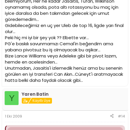
bilemiyorum, Her ne kadar Jasaitis, Tufan, Wilkinson
oynamamış olsada, pota altı rotassyonu bu maç için
iyice daralsa da ben takımdan gelecek için umut
göredemedim...
Gidebileceğimiz en uç yer Uleb de top 16, ligde yarı final
olur...
Peki hiç mi iyi bir şey yok ?? Elbette var...
PG'e baskılı savunmamızı Cemal'in beğendim ama
yabancı pivotsuz bu iş olmayacak bu aşikar...
Bize Lance Williams veya Adeleke gibi bir pivot lazım,
hemde en acelesinden...
Unutmadan, Jasaitis'i izlemedik henüz ama bu senenin
görülen en iyi transferi Can Akın...Cüneyt'i aratmayacak
hatta belki daha faydalı olacak gibi...
Yaren Batin
Y
Kayıtlı Üye
1 Eki 2009
#14