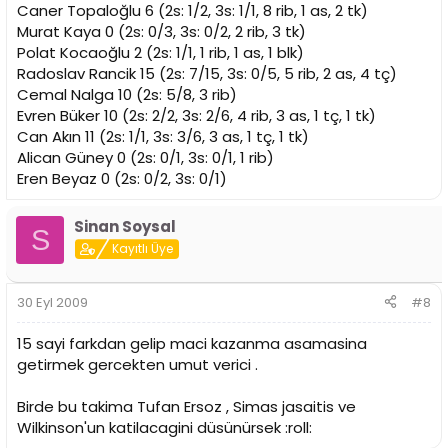
Caner Topaloğlu 6 (2s: 1/2, 3s: 1/1, 8 rib, 1 as, 2 tk)
Murat Kaya 0 (2s: 0/3, 3s: 0/2, 2 rib, 3 tk)
Polat Kocaoğlu 2 (2s: 1/1, 1 rib, 1 as, 1 blk)
Radoslav Rancik 15 (2s: 7/15, 3s: 0/5, 5 rib, 2 as, 4 tç)
Cemal Nalga 10 (2s: 5/8, 3 rib)
Evren Büker 10 (2s: 2/2, 3s: 2/6, 4 rib, 3 as, 1 tç, 1 tk)
Can Akın 11 (2s: 1/1, 3s: 3/6, 3 as, 1 tç, 1 tk)
Alican Güney 0 (2s: 0/1, 3s: 0/1, 1 rib)
Eren Beyaz 0 (2s: 0/2, 3s: 0/1)
Sinan Soysal
S
Kayıtlı Üye
30 Eyl 2009
#8
15 sayi farkdan gelip maci kazanma asamasina
getirmek gercekten umut verici .
Birde bu takima Tufan Ersoz , Simas jasaitis ve
Wilkinson'un katilacagini düsünürsek :roll: