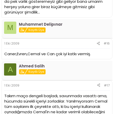
da pek varlık gösteremeyiz gibi geliyor bana umarım
herşey yoluna girer biraz küçülmeye gitmisiz gibi
görünüyor şimdilik...
Muhammet Delipınar
M
Kayıtlı Üye
1 Eki 2009
#16
Caner,Evren,Cemal ve Can çok iyi katkı vermiş.
Ahmed Salih
A
Kayıtlı Üye
1 Eki 2009
#17
Takım maça dengeli başladı, savunmada vasattı ama,
hücumda sürekli içeriyi zorladılar. Yanılmıyorsam Cemal
tüm sayılarını ilk çeyrekte attı, ki bu içeriyi kullanarak
oynadığımızda Cemal'in ne kadar verimli olabileceğini