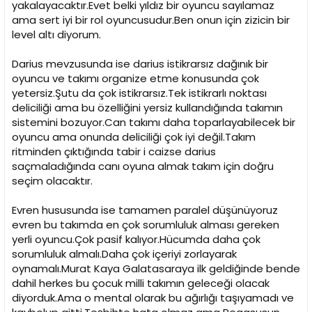
yakalayacaktır.Evet belki yıldız bir oyuncu sayılamaz
ama sert iyi bir rol oyuncusudur.Ben onun için zizicin bir
level altı diyorum.
Darius mevzusunda ise darius istikrarsız dağınık bir
oyuncu ve takımı organize etme konusunda çok
yetersiz.Şutu da çok istikrarsız.Tek istikrarlı noktası
deliciliği ama bu özelliğini yersiz kullandığında takımın
sistemini bozuyor.Can takımı daha toparlayabilecek bir
oyuncu ama onunda deliciliği çok iyi değil.Takım
ritminden çıktığında tabir i caizse darius
saçmaladığında canı oyuna almak takım için doğru
seçim olacaktır.
Evren hususunda ise tamamen paralel düşünüyoruz
evren bu takımda en çok sorumluluk alması gereken
yerli oyuncu.Çok pasif kalıyor.Hücumda daha çok
sorumluluk almalı.Daha çok içeriyi zorlayarak
oynamalı.Murat Kaya Galatasaraya ilk geldiğinde bende
dahil herkes bu çocuk milli takımın geleceği olacak
diyorduk.Ama o mental olarak bu ağırlığı taşıyamadı ve