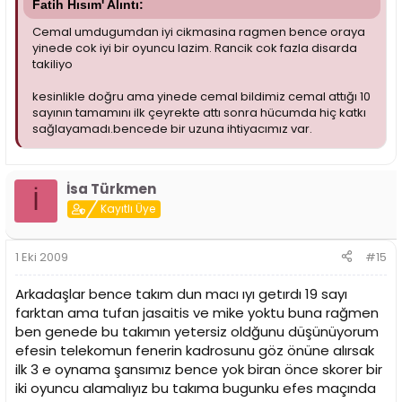
Fatih Hısım' Alıntı:
Cemal umdugumdan iyi cikmasina ragmen bence oraya
yinede cok iyi bir oyuncu lazim. Rancik cok fazla disarda
takiliyo
kesinlikle doğru ama yinede cemal bildimiz cemal attığı 10
sayının tamamını ilk çeyrekte attı sonra hücumda hiç katkı
sağlayamadı.bencede bir uzuna ihtiyacımız var.
İsa Türkmen
İ
Kayıtlı Üye
1 Eki 2009
#15
Arkadaşlar bence takım dun macı ıyı getırdı 19 sayı
farktan ama tufan jasaitis ve mike yoktu buna rağmen
ben genede bu takımın yetersiz oldğunu düşünüyorum
efesin telekomun fenerin kadrosunu göz önüne alırsak
ilk 3 e oynama şansımız bence yok biran önce skorer bir
iki oyuncu alamalıyız bu takıma bugunku efes maçında