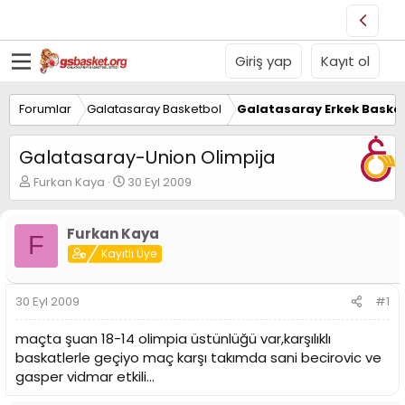
Giriş yap
Kayıt ol
Forumlar
Galatasaray Basketbol
Galatasaray Erkek Basket
Galatasaray-Union Olimpija
K
B
Furkan Kaya
30 Eyl 2009
o
a
n
ş
u
l
Furkan Kaya
F
y
a
Kayıtlı Üye
u
n
B
g
a
ı
30 Eyl 2009
#1
ş
ç
l
t
maçta şuan 18-14 olimpia üstünlüğü var,karşılıklı
a
a
baskatlerle geçiyo maç karşı takımda sani becirovic ve
t
r
gasper vidmar etkili...
a
i
n
h