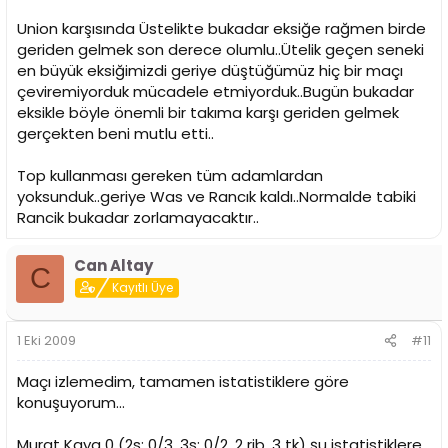
Union karşısında Üstelikte bukadar eksiğe rağmen birde
geriden gelmek son derece olumlu..Ütelik geçen seneki
en büyük eksiğimizdi geriye düştüğümüz hiç bir maçı
çeviremiyorduk mücadele etmiyorduk..Bugün bukadar
eksikle böyle önemli bir takıma karşı geriden gelmek
gerçekten beni mutlu etti..
Top kullanması gereken tüm adamlardan
yoksunduk..geriye Was ve Rancık kaldı..Normalde tabiki
Rancik bukadar zorlamayacaktır..
Can Altay
C
Kayıtlı Üye
1 Eki 2009
#11
Maçı izlemedim, tamamen istatistiklere göre
konuşuyorum...
Murat Kaya 0 (2s: 0/3, 3s: 0/2, 2 rib, 3 tk) şu istatistiklere