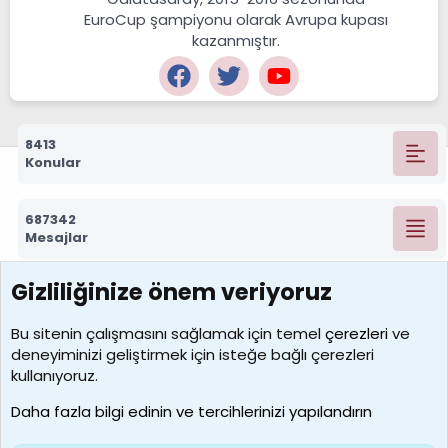
EuroCup şampiyonu olarak Avrupa kupası
kazanmıştır.
8413
Konular
687342
Mesajlar
Gizliliğinize önem veriyoruz
7390
Kullanıcılar
Bu sitenin çalışmasını sağlamak için temel
çerezleri
ve
deneyiminizi geliştirmek için isteğe bağlı çerezleri
MosesBrownHayranı
kullanıyoruz.
Son üye
Daha fazla bilgi edinin ve tercihlerinizi yapılandırın
Bize ulaşın
Şartlar ve kurallar
Gizlilik politikası