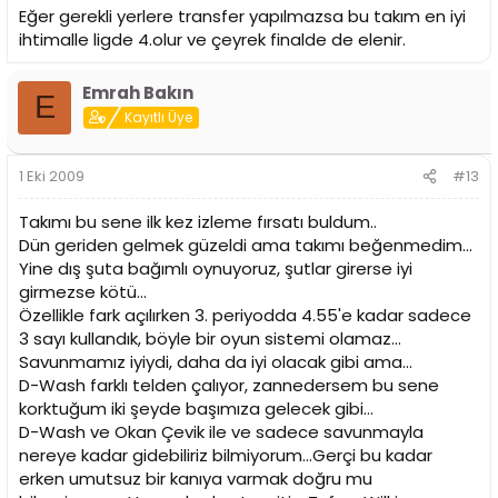
Eğer gerekli yerlere transfer yapılmazsa bu takım en iyi
ihtimalle ligde 4.olur ve çeyrek finalde de elenir.
Emrah Bakın
E
Kayıtlı Üye
1 Eki 2009
#13
Takımı bu sene ilk kez izleme fırsatı buldum..
Dün geriden gelmek güzeldi ama takımı beğenmedim...
Yine dış şuta bağımlı oynuyoruz, şutlar girerse iyi
girmezse kötü...
Özellikle fark açılırken 3. periyodda 4.55'e kadar sadece
3 sayı kullandık, böyle bir oyun sistemi olamaz...
Savunmamız iyiydi, daha da iyi olacak gibi ama...
D-Wash farklı telden çalıyor, zannedersem bu sene
korktuğum iki şeyde başımıza gelecek gibi...
D-Wash ve Okan Çevik ile ve sadece savunmayla
nereye kadar gidebiliriz bilmiyorum...Gerçi bu kadar
erken umutsuz bir kanıya varmak doğru mu