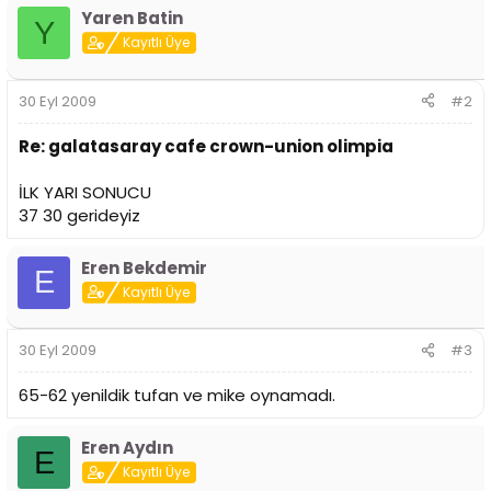
i
Yaren Batin
Y
Kayıtlı Üye
30 Eyl 2009
#2
Re: galatasaray cafe crown-union olimpia
İLK YARI SONUCU
37 30 gerideyiz
Eren Bekdemir
E
Kayıtlı Üye
30 Eyl 2009
#3
65-62 yenildik tufan ve mike oynamadı.
Eren Aydın
E
Kayıtlı Üye