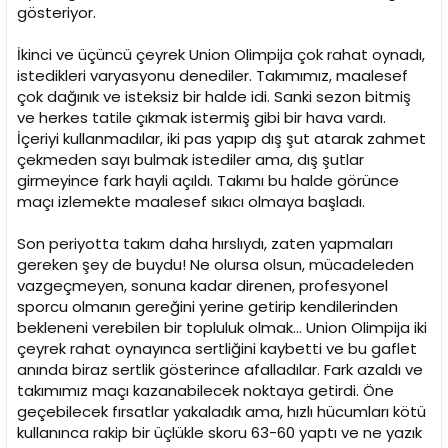
gösteriyor.
İkinci ve üçüncü çeyrek Union Olimpija çok rahat oynadı,
istedikleri varyasyonu denediler. Takımımız, maalesef
çok dağınık ve isteksiz bir halde idi. Sanki sezon bitmiş
ve herkes tatile çıkmak istermiş gibi bir hava vardı.
İçeriyi kullanmadılar, iki pas yapıp dış şut atarak zahmet
çekmeden sayı bulmak istediler ama, dış şutlar
girmeyince fark hayli açıldı. Takımı bu halde görünce
maçı izlemekte maalesef sıkıcı olmaya başladı.
Son periyotta takım daha hırslıydı, zaten yapmaları
gereken şey de buydu! Ne olursa olsun, mücadeleden
vazgeçmeyen, sonuna kadar direnen, profesyonel
sporcu olmanın gereğini yerine getirip kendilerinden
bekleneni verebilen bir topluluk olmak... Union Olimpija iki
çeyrek rahat oynayınca sertliğini kaybetti ve bu gaflet
anında biraz sertlik gösterince afalladılar. Fark azaldı ve
takımımız maçı kazanabilecek noktaya getirdi. Öne
geçebilecek fırsatlar yakaladık ama, hızlı hücumları kötü
kullanınca rakip bir üçlükle skoru 63-60 yaptı ve ne yazık