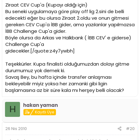
Ziraat CEV Cup'a (Kupayı aldığı için)
Bu seneki uygulamaya göre play off lig 2.sini de belli
edecekti eğer bu olursa Ziraat 2.oldu ve onun gitmesi
gereken CEV Cup'a İBB gider, ama yazılanlar yapılmazsa
İBB Challenge Cup'a gider.
Böyle olursa da Arkas ve Halkbank ( İBB CEV' e giderse)
Challenge Cup'a
gidecekler.[/quote:z4y7ywbh]
Teşekkürler. Kupa finalisti olduğumuzdan dolayı gitme
durumumuz yok demek ki.
Savaş Bey, bu hafta içinde transfer anlaşması
bekleyebilir miyiz yoksa her zamanki gibi ligin
başlamasına az bir süre kala mı herşey belli olacak?
hakan yaman
H
Kayıtlı Üye
26 Nis 2010
#20