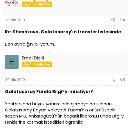
Kayıtlı Üye
20 Nis 2010
#4
Re: Shashkova, Galatasaray'ın transfer listesinde
Ben ayrıldığını biliyorum.
Emel Dizili
E
Kayıtlı Üye
20 Nis 2010
#5
Galatasaray Funda Bilgi?yi mi istiyor?..
.
Yeni sezona büyük yatırımlarla girmeye hazırlanan
Galatasaray Bayan Voleybol Takımı'nın önümüzdeki
sezon MKE Ankaragücü'nün başarılı liberosu Funda Bilgi'yi
renklerine katmak istedikleri öğrenildi.