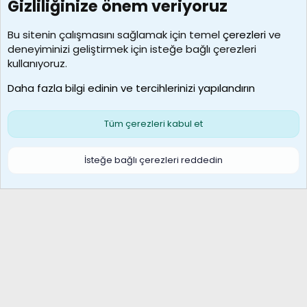
Gizliliğinize önem veriyoruz
7388
Kullanıcılar
Bu sitenin çalışmasını sağlamak için temel
çerezleri
ve
deneyiminizi geliştirmek için isteğe bağlı çerezleri
borabekirogluu
kullanıyoruz.
Son üye
Daha fazla bilgi edinin ve tercihlerinizi yapılandırın
Bize ulaşın
Şartlar ve kurallar
Gizlilik politikası
Çerezler
Yardım
Ana sayfa
R
Tüm çerezleri kabul et
S
S
Galatasaray Basketbol | GS Basket Taraftar Platformu
İsteğe bağlı çerezleri reddedin
®
Community platform by XenForo
© 2010-2026 XenForo Ltd.
XenForo Türkçe 🇹🇷 Destek Forumu –
XenWp.Com