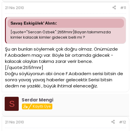
21 Nis 2010
#11
Savaş Eskigülek' Alıntı:
[quote="Sercan Özbek":2ti5fmnr]Bayan takımımızda
kimler kalacak kimler gidecek belli mi ?
Şu an bunları söylemek çok doğru olmaz. Önümüzde
F.Acıbadem maçı var. Böyle bir ortamda gidecek -
kalacak olayları takıma zarar verir bence.
[/quote:2ti5fmnr]
Doğru söylüyorsun abi önce F.Acıbadem serisi bitsin de
sonra yavaş yavaş haberler gelecektir.Serisi bitsin
dedim ne yazıkki , büyük ihtimal eleneceğiz.
Serdar Mengi
S
Kayıtlı Üye
21 Nis 2010
#12