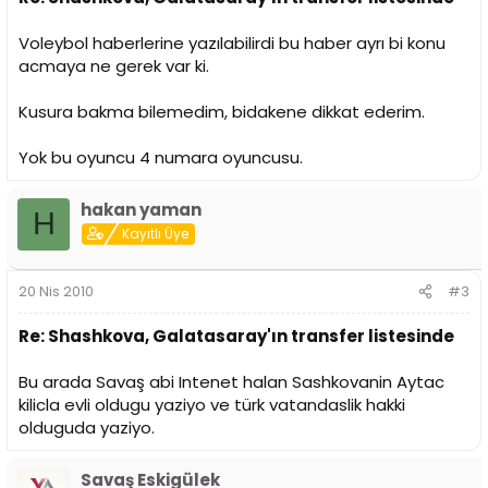
Voleybol haberlerine yazılabilirdi bu haber ayrı bi konu
acmaya ne gerek var ki.
Kusura bakma bilemedim, bidakene dikkat ederim.
Yok bu oyuncu 4 numara oyuncusu.
hakan yaman
H
Kayıtlı Üye
20 Nis 2010
#3
Re: Shashkova, Galatasaray'ın transfer listesinde
Bu arada Savaş abi Intenet halan Sashkovanin Aytac
kilicla evli oldugu yaziyo ve türk vatandaslik hakki
olduguda yaziyo.
Savaş Eskigülek