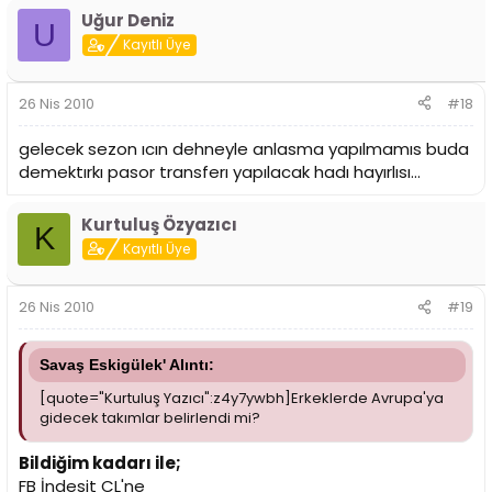
Uğur Deniz
U
Kayıtlı Üye
26 Nis 2010
#18
gelecek sezon ıcın dehneyle anlasma yapılmamıs buda
demektırkı pasor transferı yapılacak hadı hayırlısı...
Kurtuluş Özyazıcı
K
Kayıtlı Üye
26 Nis 2010
#19
Savaş Eskigülek' Alıntı:
[quote="Kurtuluş Yazıcı":z4y7ywbh]Erkeklerde Avrupa'ya
gidecek takımlar belirlendi mi?
Bildiğim kadarı ile;
FB İndesit CL'ne