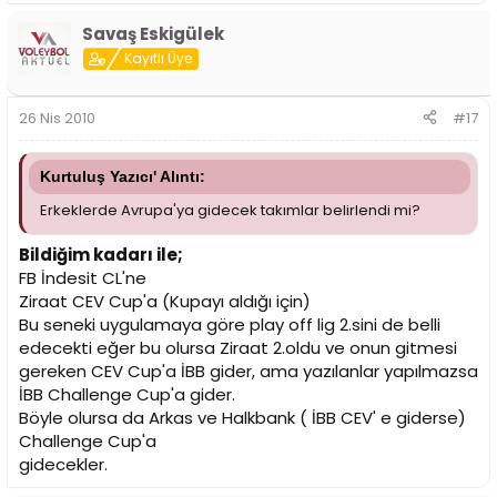
Savaş Eskigülek
Kayıtlı Üye
26 Nis 2010
#17
Kurtuluş Yazıcı' Alıntı:
Erkeklerde Avrupa'ya gidecek takımlar belirlendi mi?
Bildiğim kadarı ile;
FB İndesit CL'ne
Ziraat CEV Cup'a (Kupayı aldığı için)
Bu seneki uygulamaya göre play off lig 2.sini de belli
edecekti eğer bu olursa Ziraat 2.oldu ve onun gitmesi
gereken CEV Cup'a İBB gider, ama yazılanlar yapılmazsa
İBB Challenge Cup'a gider.
Böyle olursa da Arkas ve Halkbank ( İBB CEV' e giderse)
Challenge Cup'a
gidecekler.