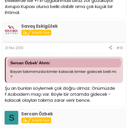
Erkeklerde ise +1 in uygulanması biraz zor gözüküyor.
Avrupa Kupası olursa belki olabilir ama çok küçük bir
ihtimal.
Savaş Eskigülek
Kayıtlı Üye
21 Nis 2010
#10
Sercan Özbek' Alıntı:
Bayan takımımızda kimler kalacak kimler gidecek belli mi
?
Şu an bunları söylemek çok doğru olmaz. Önümüzde
F.Acıbadem maçı var. Böyle bir ortamda gidecek -
kalacak olayları takıma zarar verir bence.
Sercan Özbek
S
Kayıtlı Üye