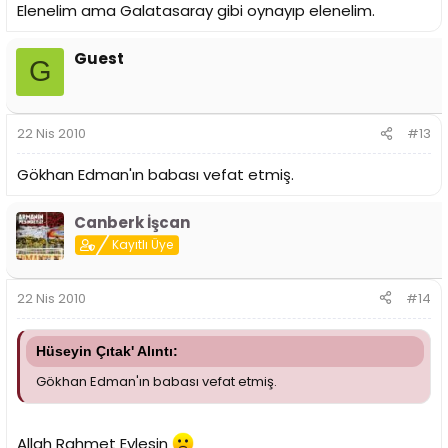
Elenelim ama Galatasaray gibi oynayıp elenelim.
Guest
G
22 Nis 2010
#13
Gökhan Edman'ın babası vefat etmiş.
Canberk İşcan
Kayıtlı Üye
22 Nis 2010
#14
Hüseyin Çıtak' Alıntı:
Gökhan Edman'ın babası vefat etmiş.
Allah Rahmet Eylesin