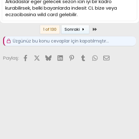
Arkadaslar eger gelecek sezon icin iyi bir kadro
kurabilirsek, belki bayanlarda indesit CL bize veya
eczacibasina wild card gelebilir.
Son
1 of 130
Sonraki
Üzgünüz bu konu cevaplar için kapatılmıştır...
Facebook
X (Twitter)
Bluesky
LinkedIn
Pinterest
Tumblr
WhatsApp
E-posta
Paylaş: