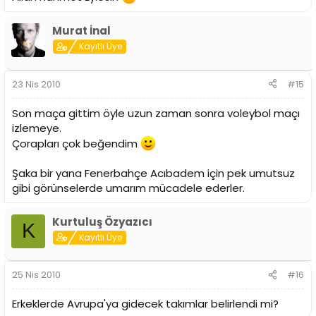
Murat İnal
Kayıtlı Üye
23 Nis 2010
#15
Son maça gittim öyle uzun zaman sonra voleybol maçı
izlemeye.
Çorapları çok beğendim
Şaka bir yana Fenerbahçe Acıbadem için pek umutsuz
gibi görünselerde umarım mücadele ederler.
Kurtuluş Özyazıcı
K
Kayıtlı Üye
25 Nis 2010
#16
Erkeklerde Avrupa'ya gidecek takımlar belirlendi mi?