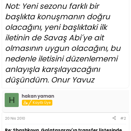
i
Not: Yeni sezonu farklı bir
başlıkta konuşmanın doğru
olacağını, yeni başlıktaki ilk
iletinin de Savaş Abi´ye ait
olmasının uygun olacağını, bu
nedenle iletisini düzenlememi
anlayışla karşılayacağını
düşündüm. Onur Yavuz
hakan yaman
H
Kayıtlı Üye
20 Nis 2010
#2
Re: Shashkova, Galatasaray'ın transfer listesinde