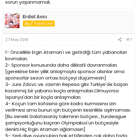
sorun yaşanmamalı.
Erdal Avcı
Kayıtlı Üye
27 May 2015
#7
1- Öncelikle Ergin Ataman'ı ve getirdiği tüm yabancıları
kovmaları.
2- Sponsor konusunda daha dikkatli davranmaları.
[gerekirse birer yıllık anlaşmayla sponsor alsınlar ama
sponsorlar sezon ortası bütçeyi düşürmesin]
3- Jure Zdovc ve Jasmin Repesa gibi Türkiye'de başarı
kazanmış bir yabancı koçla anlaşmaları.Olmuyorsa
İspanya'dan bir koçla anlaşmaları.
4- Koçun tam kafasına göre kadro kurmasına izin
verilmesi ama bunun için bütçenin kesinlikle aşılmaması.
[Bu seneki Galatasaray takımının bütçesi , Euroleague
şampiyonluğunu kaçıran Olympiakos'un bütçesiyle
denkti.Hiç Ergin Ataman ağlamasın]
5- Yerli diye oyunculara hak ettiğinden çok daha fazla