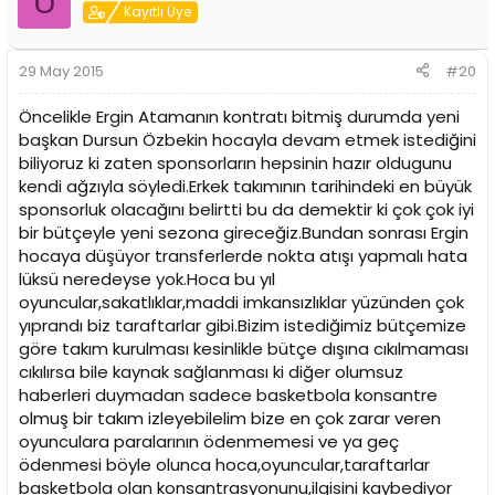
U
Kayıtlı Üye
29 May 2015
#20
Öncelikle Ergin Atamanın kontratı bitmiş durumda yeni
başkan Dursun Özbekin hocayla devam etmek istediğini
biliyoruz ki zaten sponsorların hepsinin hazır oldugunu
kendi ağzıyla söyledi.Erkek takımının tarihindeki en büyük
sponsorluk olacağını belirtti bu da demektir ki çok çok iyi
bir bütçeyle yeni sezona gireceğiz.Bundan sonrası Ergin
hocaya düşüyor transferlerde nokta atışı yapmalı hata
lüksü neredeyse yok.Hoca bu yıl
oyuncular,sakatlıklar,maddi imkansızlıklar yüzünden çok
yıprandı biz taraftarlar gibi.Bizim istediğimiz bütçemize
göre takım kurulması kesinlikle bütçe dışına cıkılmaması
cıkılırsa bile kaynak sağlanması ki diğer olumsuz
haberleri duymadan sadece basketbola konsantre
olmuş bir takım izleyebilelim bize en çok zarar veren
oyunculara paralarının ödenmemesi ve ya geç
ödenmesi böyle olunca hoca,oyuncular,taraftarlar
basketbola olan konsantrasyonunu,ilgisini kaybediyor