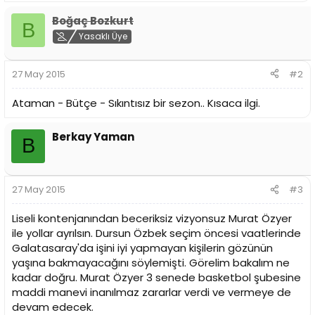
n
h
Boğaç Bozkurt
i
B
Yasaklı Üye
27 May 2015
#2
Ataman - Bütçe - Sıkıntısız bir sezon.. Kısaca ilgi.
Berkay Yaman
B
27 May 2015
#3
Liseli kontenjanından beceriksiz vizyonsuz Murat Özyer
ile yollar ayrılsın. Dursun Özbek seçim öncesi vaatlerinde
Galatasaray'da işini iyi yapmayan kişilerin gözünün
yaşına bakmayacağını söylemişti. Görelim bakalım ne
kadar doğru. Murat Özyer 3 senede basketbol şubesine
maddi manevi inanılmaz zararlar verdi ve vermeye de
devam edecek.