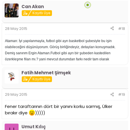
Can Akan
Kayıtlı Üye
28 May 2015
#18
Ataman: İyi yapılanmayla, futbol gibi ayrı basketbol şubesiyle bu işin
olabileceğini düşünüyorum. Görüş birliğindeyiz, detayları konuşmadık.
Demiş sanırım Ergin Ataman.Futbol gibi ayrı bir şubeden kastedilen
özerkleşme filan mı.? yani mevcut durumdan farkı nedir tam olarak
Fatih Mehmet Şimşek
Kayıtlı Üye
29 May 2015
#19
Fener taraftarının dört bir yanını korku sarmış, Ülker
bırakır diye
)))))
Umut Kılıç