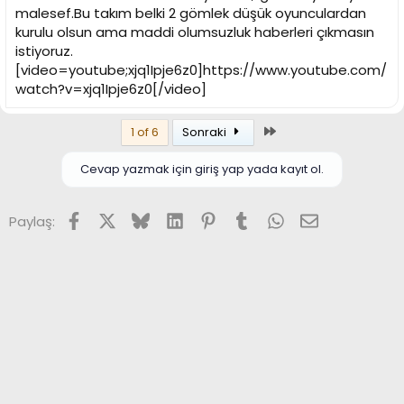
malesef.Bu takım belki 2 gömlek düşük oyunculardan
kurulu olsun ama maddi olumsuzluk haberleri çıkmasın
istiyoruz.
[video=youtube;xjq1Ipje6z0]https://www.youtube.com/
watch?v=xjq1Ipje6z0[/video]
Son
1 of 6
Sonraki
Cevap yazmak için giriş yap yada kayıt ol.
Facebook
X (Twitter)
Bluesky
LinkedIn
Pinterest
Tumblr
WhatsApp
E-posta
Paylaş: