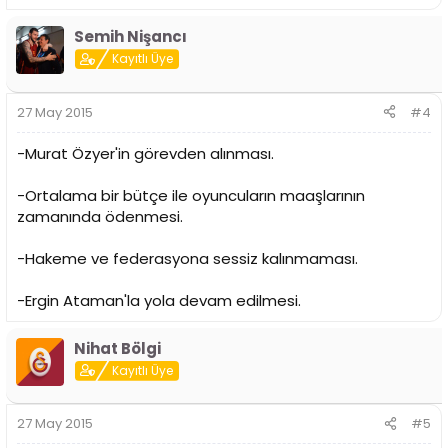
Semih Nişancı
Kayıtlı Üye
27 May 2015
#4
-Murat Özyer'in görevden alınması.
-Ortalama bir bütçe ile oyuncuların maaşlarının
zamanında ödenmesi.
-Hakeme ve federasyona sessiz kalınmaması.
-Ergin Ataman'la yola devam edilmesi.
Nihat Bölgi
Kayıtlı Üye
27 May 2015
#5