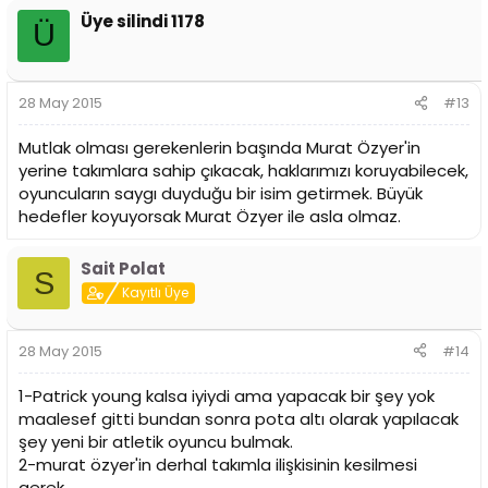
Üye silindi 1178
Ü
28 May 2015
#13
Mutlak olması gerekenlerin başında Murat Özyer'in
yerine takımlara sahip çıkacak, haklarımızı koruyabilecek,
oyuncuların saygı duyduğu bir isim getirmek. Büyük
hedefler koyuyorsak Murat Özyer ile asla olmaz.
Sait Polat
S
Kayıtlı Üye
28 May 2015
#14
1-Patrick young kalsa iyiydi ama yapacak bir şey yok
maalesef gitti bundan sonra pota altı olarak yapılacak
şey yeni bir atletik oyuncu bulmak.
2-murat özyer'in derhal takımla ilişkisinin kesilmesi
gerek.