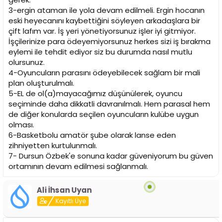
3-ergin ataman ile yola devam edilmeli. Ergin hocanın
eski heyecanını kaybettiğini söyleyen arkadaşlara bir
çift lafım var. İş yeri yönetiyorsunuz işler iyi gitmiyor.
İşçilerinize para ödeyemiyorsunuz herkes sizi iş bırakma
eylemi ile tehdit ediyor siz bu durumda nasıl mutlu
olursunuz.
4-Oyuncuların parasını ödeyebilecek sağlam bir mali
plan oluşturulmalı.
5-EL de ol(a)mayacağımız düşünülerek, oyuncu
seçiminde daha dikkatli davranılmalı. Hem parasal hem
de diğer konularda seçilen oyuncuların kulübe uygun
olması.
6-Basketbolu amatör şube olarak lanse eden
zihniyetten kurtulunmalı.
7- Dursun Özbek'e sonuna kadar güveniyorum bu güven
ortamının devam edilmesi sağlanmalı.
Ali İhsan Uyan
Kayıtlı Üye