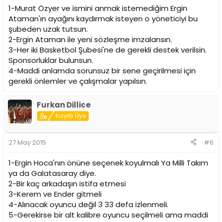
1-Murat Özyer ve ismini anmak istemediğim Ergin
Ataman'ın ayağını kaydırmak isteyen o yöneticiyi bu
şubeden uzak tutsun.
2-Ergin Ataman ile yeni sözleşme imzalansın.
3-Her iki Basketbol Şubesi'ne de gerekli destek verilsin.
Sponsorluklar bulunsun.
4-Maddi anlamda sorunsuz bir sene geçirilmesi için
gerekli önlemler ve çalışmalar yapılsın.
Furkan Dillice
Kayıtlı Üye
27 May 2015
#6
1-Ergin Hoca'nın önüne seçenek koyulmalı Ya Milli Takım
ya da Galatasaray diye.
2-Bir kaç arkadaşın istifa etmesi
3-Kerem ve Ender gitmeli
4-Alınacak oyuncu değil 3 33 defa izlenmeli.
5-Gerekirse bir alt kalibre oyuncu seçilmeli ama maddi