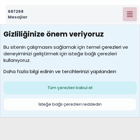
687268
Mesajlar
Gizliliğinize önem veriyoruz
7388
Kullanıcılar
Bu sitenin çalışmasını sağlamak için temel
çerezleri
ve
deneyiminizi geliştirmek için isteğe bağlı çerezleri
borabekirogluu
kullanıyoruz.
Son üye
Daha fazla bilgi edinin ve tercihlerinizi yapılandırın
Bize ulaşın
Şartlar ve kurallar
Gizlilik politikası
Çerezler
Yardım
Ana sayfa
R
Tüm çerezleri kabul et
S
S
Galatasaray Basketbol | GS Basket Taraftar Platformu
İsteğe bağlı çerezleri reddedin
®
Community platform by XenForo
© 2010-2026 XenForo Ltd.
XenForo Türkçe 🇹🇷 Destek Forumu –
XenWp.Com