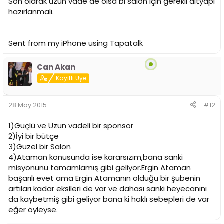
Son olarak uzun vade de olsa bi salon için gerekli altyapı
hazırlanmalı.
Sent from my iPhone using Tapatalk
Can Akan
Kayıtlı Üye
28 May 2015
#12
1)Güçlü ve Uzun vadeli bir sponsor
2)İyi bir bütçe
3)Güzel bir Salon
4)Ataman konusunda ise kararsızım,bana sanki
misyonunu tamamlamış gibi geliyor.Ergin Ataman
başarılı evet ama Ergin Atamanın olduğu bir şubenin
artıları kadar eksileri de var ve dahası sanki heyecanını
da kaybetmiş gibi geliyor bana ki haklı sebepleri de var
eğer öyleyse.