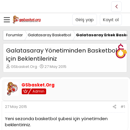
Giriş yap
Kayıt ol
Forumlar
Galatasaray Basketbol
Galatasaray Erkek Basket
Galatasaray Yönetiminden Basketbol
için Beklentileriniz
K
B
GSbasket.Org
27 May 2015
o
a
n
ş
u
l
GSbasket.Org
y
a
Admin
u
n
B
g
a
ı
27 May 2015
#1
ş
ç
l
t
Yeni sezonda basketbol şubesi için yönetimden
a
a
t
r
beklentiriniz.
a
i