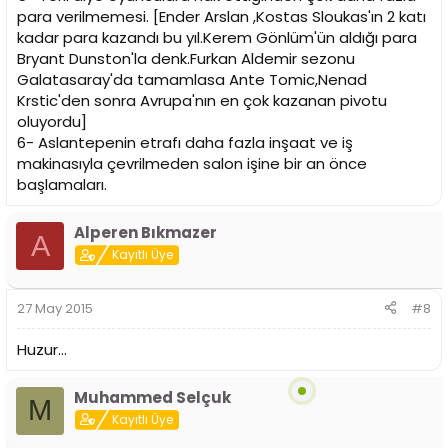
para verilmemesi. [Ender Arslan ,Kostas Sloukas'ın 2 katı
kadar para kazandı bu yıl.Kerem Gönlüm'ün aldığı para
Bryant Dunston'la denk.Furkan Aldemir sezonu
Galatasaray'da tamamlasa Ante Tomic,Nenad
Krstic'den sonra Avrupa'nın en çok kazanan pivotu
oluyordu]
6- Aslantepenin etrafı daha fazla inşaat ve iş
makinasıyla çevrilmeden salon işine bir an önce
başlamaları.
Alperen Bıkmazer
A
Kayıtlı Üye
27 May 2015
#8
Huzur...
Muhammed Selçuk
M
Kayıtlı Üye