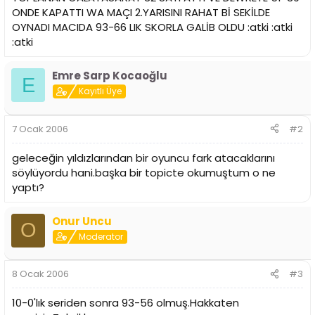
n
h
ONDE KAPATTI WA MAÇI 2.YARISINI RAHAT Bİ SEKİLDE
i
OYNADI MACIDA 93-66 LIK SKORLA GALİB OLDU :atki :atki
:atki
Emre Sarp Kocaoğlu
E
Kayıtlı Üye
7 Ocak 2006
#2
geleceğin yıldızlarından bir oyuncu fark atacaklarını
söylüyordu hani.başka bir topicte okumuştum o ne
yaptı?
Onur Uncu
O
Moderator
8 Ocak 2006
#3
10-0'lık seriden sonra 93-56 olmuş.Hakkaten