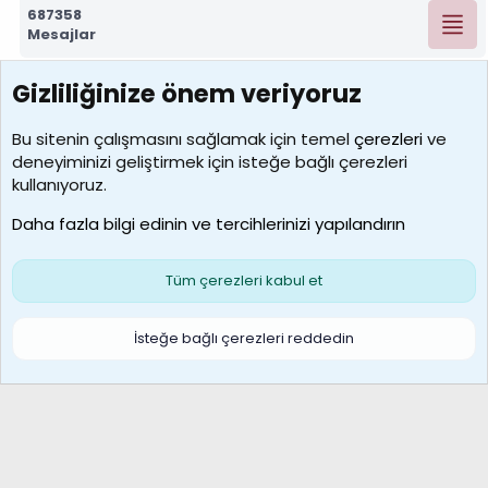
687358
Mesajlar
Gizliliğinize önem veriyoruz
7392
Kullanıcılar
Bu sitenin çalışmasını sağlamak için temel
çerezleri
ve
deneyiminizi geliştirmek için isteğe bağlı çerezleri
MosesBrownHayranı
kullanıyoruz.
Son üye
Daha fazla bilgi edinin ve tercihlerinizi yapılandırın
Bize ulaşın
Şartlar ve kurallar
Gizlilik politikası
Çerezler
Yardım
Ana sayfa
R
Tüm çerezleri kabul et
S
S
Galatasaray Basketbol | GS Basket Taraftar Platformu
İsteğe bağlı çerezleri reddedin
®
Community platform by XenForo
© 2010-2026 XenForo Ltd.
XenForo Türkçe 🇹🇷 Destek Forumu –
XenWp.Com