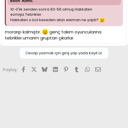
koch' Alıntı:
10-0'lık seriden sonra 93-56 olmuş.Hakkaten
ezmişiz.Tebrikler.
Hakkaten o bol keseden atan eleman ne yaptı?
morarıp kalmıştır.
genç takım oyuncularına
tebrikler.umarım gruptan çıkarlar.
Cevap yazmak için giriş yap yada kayıt ol.
Facebook
X (Twitter)
Bluesky
LinkedIn
Pinterest
Tumblr
WhatsApp
E-posta
Paylaş: