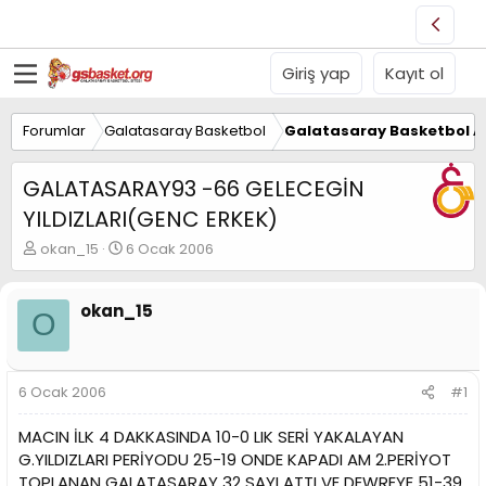
Giriş yap
Kayıt ol
Forumlar
Galatasaray Basketbol
Galatasaray Basketbol Al
GALATASARAY93 -66 GELECEGİN
YILDIZLARI(GENC ERKEK)
K
B
okan_15
6 Ocak 2006
o
a
n
ş
u
l
okan_15
O
y
a
u
n
B
g
a
ı
6 Ocak 2006
#1
ş
ç
l
t
MACIN İLK 4 DAKKASINDA 10-0 LIK SERİ YAKALAYAN
a
a
G.YILDIZLARI PERİYODU 25-19 ONDE KAPADI AM 2.PERİYOT
t
r
TOPLANAN GALATASARAY 32 SAYI ATTI VE DEWREYE 51-39
a
i