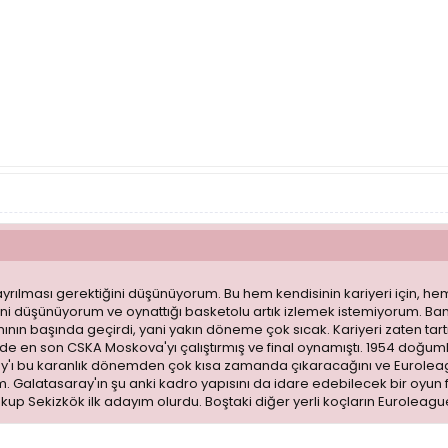
 ayrılması gerektiğini düşünüyorum. Bu hem kendisinin kariyeri için, h
ni düşünüyorum ve oynattığı basketolu artık izlemek istemiyorum. Ban
kımının başında geçirdi, yani yakın döneme çok sıcak. Kariyeri zaten t
'de en son CSKA Moskova'yı çalıştırmış ve final oynamıştı. 1954 doğu
y'ı bu karanlık dönemden çok kısa zamanda çıkaracağını ve Euroleagu
Galatasaray'ın şu anki kadro yapısını da idare edebilecek bir oyun fel
akup Sekizkök ilk adayım olurdu. Boştaki diğer yerli koçların Eurol