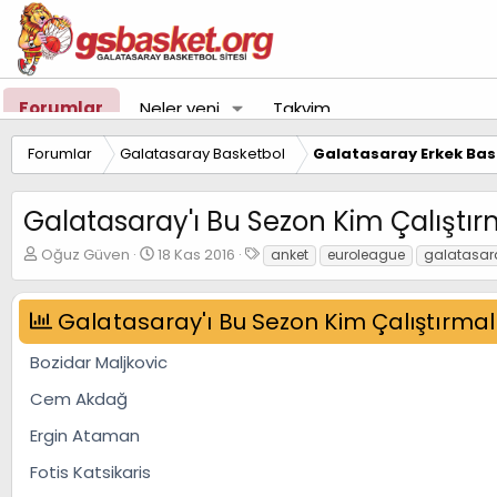
Forumlar
Neler yeni
Takvim
Forumlar
Galatasaray Basketbol
Galatasaray Erkek Bas
Galatasaray'ı Bu Sezon Kim Çalıştır
K
B
E
Oğuz Güven
18 Kas 2016
anket
euroleague
galatasar
o
a
t
n
ş
i
u
l
k
Galatasaray'ı Bu Sezon Kim Çalıştırmal
y
a
e
u
n
t
Bozidar Maljkovic
B
g
l
a
ı
e
Cem Akdağ
ş
ç
r
l
t
Ergin Ataman
a
a
Fotis Katsikaris
t
r
a
i