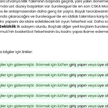
sini Litvanya Milli Takımının başında geçirdi, yani yakın döneme
ımda üst düzey başarıları var. Euroleague'de en son CSKA Mosk
s ile anlaşmasından daha genç bir yaşta. Büyük tecrübesinin y
a çıkaracağını ve Euroleague'de en iddialı takımlara karşı 
ro yapısını da idare edebilecek bir oyun felsefesi var. Daha 
Sekizkök
ilk adayım olurdu. Boştaki diğer yerli koçların Eu
muti'nin basketbol felsefesinin bu kadro yapısı ikame edem
bilgiler için linkler:
iler için gizlenmiştir. Görmek için lütfen
giriş yapın
veya
üye o
iler için gizlenmiştir. Görmek için lütfen
giriş yapın
veya
üye o
iler için gizlenmiştir. Görmek için lütfen
giriş yapın
veya
üye o
iler için gizlenmiştir. Görmek için lütfen
giriş yapın
veya
üye o
iler için gizlenmiştir. Görmek için lütfen
giriş yapın
veya
üye o