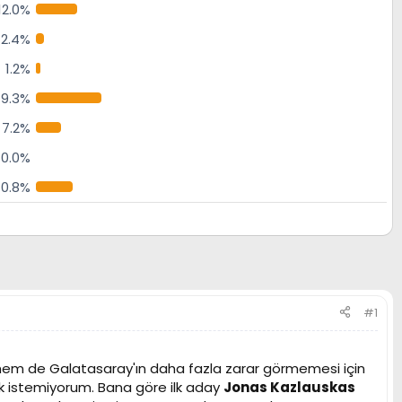
12.0%
2.4%
1.2%
19.3%
7.2%
0.0%
10.8%
#1
n, hem de Galatasaray'ın daha fazla zarar görmemesi için
ek istemiyorum. Bana göre ilk aday
Jonas Kazlauskas