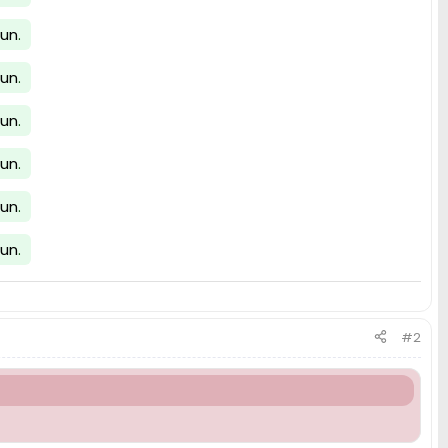
lun
.
lun
.
lun
.
lun
.
lun
.
lun
.
#2