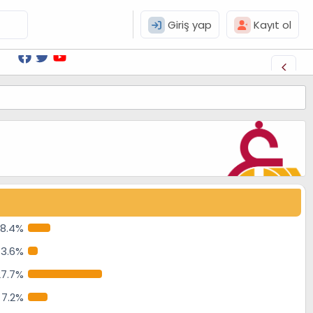
Giriş yap
Kayıt ol
8.4%
3.6%
27.7%
7.2%