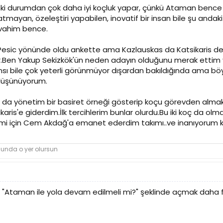
nki durumdan çok daha iyi koçluk yapar, çünkü Ataman bence 
tmayan, özeleştiri yapabilen, inovatif bir insan bile şu andak
 vahim bence.
Pesic yönünde oldu ankette ama Kazlauskas da Katsikaris de 
ilir.Ben Yakup Sekizkök'ün neden adayın olduğunu merak ettim
sı bile çok yeterli görünmüyor dışardan bakıldığında ama böyl
 düşünüyorum.
 da yönetim bir basiret örneği gösterip koçu görevden almak 
karis'e giderdim.İlk tercihlerim bunlar olurdu.Bu iki koç da
 için Cem Akdağ'a emanet ederdim takımı..ve inanıyorum ki b
nunda o yer olursun
, "Ataman ile yola devam edilmeli mi?" şeklinde açmak daha fay