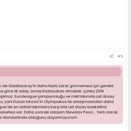
#5
em de Galatasaray'ın daha fazla zarar görmemesi için gerekli.
a göre ilk aday Jonas Kazlauskas olmalıdır, çünkü 2016
artışılmaz. Euroleague şampiyonluğu ve milli takımda üst düzey
mlu, yani Dusan Ivkovic'in Olympiakos ile anlaşmasından daha
e'de en iddialı takımlara karşı bile üst düzey basketbol
sefesi var. Daha sonraki adayım Stevislav Pesic... Yerli olarak
eague standartında olduğunu düşünmüyorum.