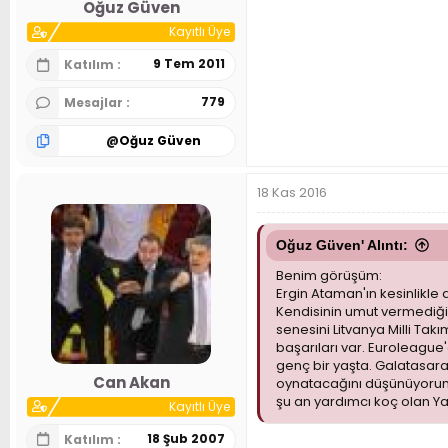
Oğuz Güven
Kayıtlı Üye
9 Tem 2011
Katılım
779
Mesajlar
@
Oğuz Güven
18 Kas 2016
Oğuz Güven' Alıntı:
Benim görüşüm:
Ergin Ataman'ın kesinlikle
Kendisinin umut vermediği
senesini Litvanya Milli Ta
başarıları var. Euroleague
genç bir yaşta. Galatasara
Can Akan
oynatacağını düşünüyorum. 
şu an yardımcı koç olan Y
Kayıtlı Üye
18 Şub 2007
Katılım