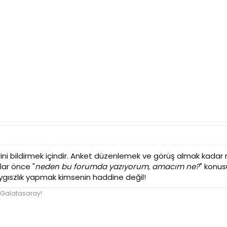
rini bildirmek içindir. Anket düzenlemek ve görüş almak kadar
ar önce "
neden bu forumda yazıyorum, amacım ne?
" konus
ygıszlık yapmak kimsenin haddine değil!
 Galatasaray!