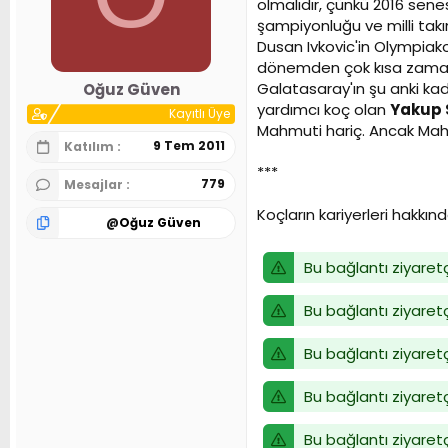
olmalıdır, çünkü 2016 sene
şampiyonluğu ve milli tak
Dusan Ivkovic'in Olympiako
dönemden çok kısa zamand
Galatasaray'ın şu anki kad
Oğuz Güven
yardımcı koç olan
Yakup 
Kayıtlı Üye
Mahmuti hariç. Ancak Mah
9 Tem 2011
Katılım
***
779
Mesajlar
Koçların kariyerleri hakkında 
@
Oğuz Güven
Bu bağlantı ziyaretç
Bu bağlantı ziyaretç
Bu bağlantı ziyaretç
Bu bağlantı ziyaretç
Bu bağlantı ziyaretç