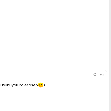
#3
ı düşünüyorum esasen
)