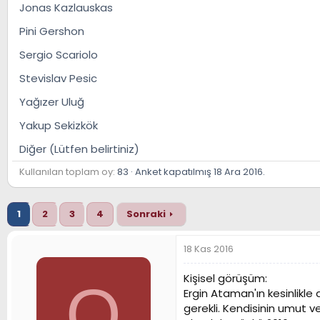
Jonas Kazlauskas
n
h
i
Pini Gershon
Sergio Scariolo
Stevislav Pesic
Yağızer Uluğ
Yakup Sekizkök
Diğer (Lütfen belirtiniz)
Kullanılan toplam oy
83
Anket kapatılmış
18 Ara 2016
.
1
2
3
4
Sonraki
18 Kas 2016
Kişisel görüşüm:
O
Ergin Ataman'ın kesinlikle
gerekli. Kendisinin umut 