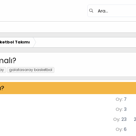
ketbol Takımı
malı?
ay
galatasaray basketbol
ı?
Oy:
7
Oy:
3
Oy:
23
Oy:
6