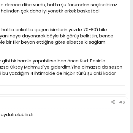
o derece dibe vurdu, hatta şu forumdan seçilse;biraz
i halinden çok daha iyi yönetir erkek basketbol
hatta ankette geçen isimlerin yüzde 70-80'i bile
 yani neye dayanarak böyle bir görüş belirttin, bence
e bir fikir beyan ettiğine göre elbette ki sağlam
gibi bir hamle yapabilirse ben önce Kurt Pesic'e
 olmazsa Oktay Mahmuti'ye giderdim.Yine olmazsa da sezon
u yazdığım 4 ihtimalde de hiçbir türlü şu anki kadar
#6
dalı olabilirdi.