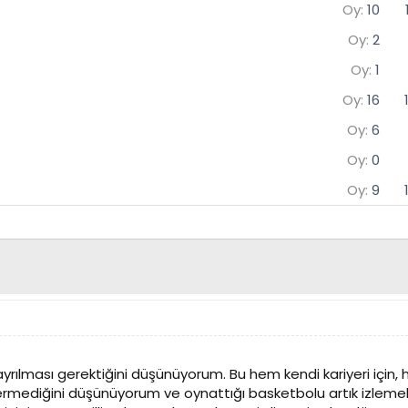
Oy:
10
Oy:
2
Oy:
1
Oy:
16
Oy:
6
Oy:
0
Oy:
9
 ayrılması gerektiğini düşünüyorum. Bu hem kendi kariyeri içi
vermediğini düşünüyorum ve oynattığı basketbolu artık izlem