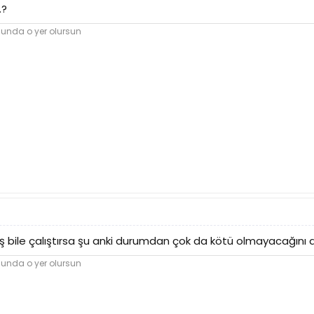
.?
nunda o yer olursun
ş bile çalıştırsa şu anki durumdan çok da kötü olmayacağın
nunda o yer olursun