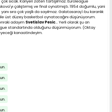
 çok sıcak. Kariyeri zaten tartışılmaz. Euroleague
ova'yı çalıştırmış ve final oynatmıştı. 1954 doğumlu, yani
anı sıra çok yaşllı da sayılmaz. Galatasaray'ı bu karanlık
bile üst düzey basketbol oynatacağını düşünüyorum.
sonraki adayım
Svetislav Pesic
... Yerli olarak şu an
roleague standartında olduğunu düşünmüyorum. (Oktay
eyeceği kanaatindeyim.
lun
.
lun
.
lun
.
lun
.
lun
.