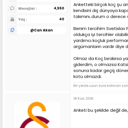
Anketteki birçok koç şu a
4,550
Mesajlar
kendisini dış dünyaya kapa
takımını..durum o derece
40
Yaş
Benim tercihim Svetislav 
@
Can Akan
oldukça iyi tercihler olab
yardımcı koçluk performan
argümanların vardır diye
Olmaz da Koç bırakırsa ya
giderdim, o olmazsa Katsi
sonuna kadar geçiş dönemi
kötü olmazdı.
Bir yerde uzun süre kalırsan so
18 Kas 2016
Anketi bu şekilde değil de