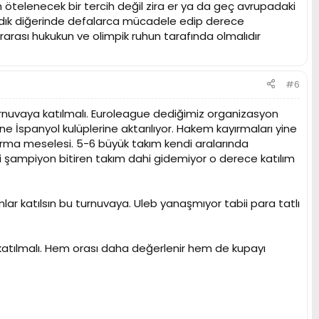
ötelenecek bir tercih değil zira er ya da geç avrupadaki
ni aldık diğerinde defalarca mücadele edip derece
arası hukukun ve olimpik ruhun tarafında olmalıdır
#6
urnuvaya katılmalı. Euroleague dediğimiz organizasyon
ne İspanyol kulüplerine aktarılıyor. Hakem kayırmaları yine
yırma meselesi. 5-6 büyük takım kendi aralarında
ni şampiyon bitiren takım dahi gidemiyor o derece katılım
mlar katılsın bu turnuvaya. Uleb yanaşmıyor tabii para tatlı
 katılmalı. Hem orası daha değerlenir hem de kupayı