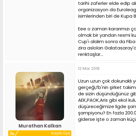
tarihi zaferler elde edip al
organizasyon da Euroleagu
isimlerinden biri de Kupa Bey
Eee o zaman kararımızı ça
olmak bir yandan resmi kur
Cup'ı alalım sonra da Fib
zira aslolan Galatasaray'dı
renktaşlar...
12 Mar 2018
Uzun uzun çok dokunaklı ya
gerçeği,fb'nin şirket tak
de sizin düşündüğünüz gibi
AEK,PAOK,Aris gibi ekol kul
düşüreceğimize ligde şam
şampiyonu? En fazla 200.
giderse işte o zaman küçü
Murathan Kalkan
Kayıtlı Üye