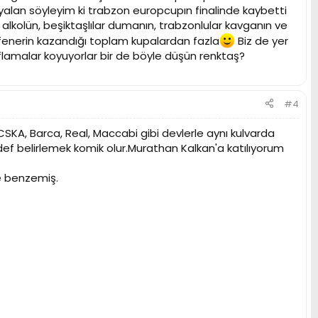
alan söyleyim ki trabzon europcupın finalinde kaybetti
r alkolün, beşiktaşlılar dumanın, trabzonlular kavganın ve
fenerin kazandığı toplam kupalardan fazla
Biz de yer
flamalar koyuyorlar bir de böyle düşün renktaş?
#4
, CSKA, Barca, Real, Maccabi gibi devlerle aynı kulvarda
f belirlemek komik olur.Murathan Kalkan'a katılıyorum
e benzemiş.