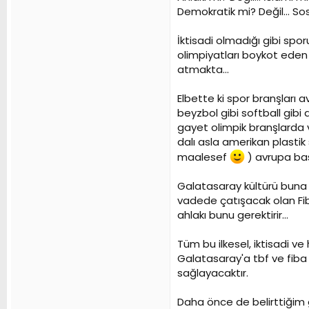
Demokratik mi? Değil... So
İktisadi olmadığı gibi spo
olimpiyatları boykot eden 
atmakta...
Elbette ki spor branşları 
beyzbol gibi softball gib
gayet olimpik branşlarda v
dalı asla amerikan plasti
maalesef
) avrupa bas
Galatasaray kültürü buna a
vadede çatışacak olan Fi
ahlakı bunu gerektirir...
Tüm bu ilkesel, iktisadi v
Galatasaray'a tbf ve fib
sağlayacaktır.
Daha önce de belirttiğim 