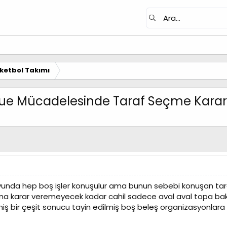
ketbol Takımı
ague Mücadelesinde Taraf Seçme Karar
yunda hep boş işler konuşulur ama bunun sebebi konuşan tarafl
na karar veremeyecek kadar cahil sadece aval aval topa baka
ş bir çeşit sonucu tayin edilmiş boş beleş organizasyonlara