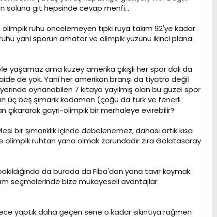
 en soluna git hepsinde cevap menfi...
an; olimpik ruhu öncelemeyen tıpkı rüya takım 92'ye kadar
i ruhu yani sporun amatör ve olimpik yüzünü ikinci plana
iyle yaşamaz ama kuzey amerika çıkışlı her spor dalı da
aide de yok. Yani her amerikan branşı da tiyatro değil
er yerinde oynanabilen 7 kıtaya yayılmış olan bu güzel spor
nın üç beş şımarık kodaman (çoğu da türk ve fenerli
 çıkararak gayri-olimpik bir merhaleye evirebilir?
esi bir şımarıklık içinde debelenemez, dahası artık kısa
 olimpik ruhtan yana olmak zorundadır zira Galatasaray
a bakıldığında da burada da Fiba'dan yana tavır koymak
kım seçmelerinde bize mukayeseli avantajlar
derece yaptık daha geçen sene o kadar sıkıntıya rağmen