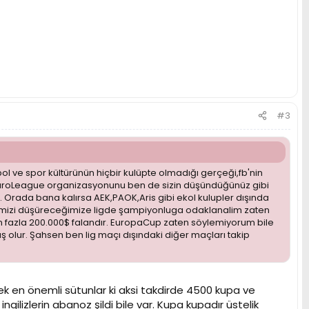
#3
l ve spor kültürünün hiçbir kulüpte olmadığı gerçeği,fb'nin
EB EuroLeague organizasyonunu ben de sizin düşündüğünüz gibi
i. Orada bana kalırsa AEK,PAOK,Aris gibi ekol kulupler dışında
 ismimizi düşüreceğimize ligde şampiyonluga odaklanalim zaten
 fazla 200.000$ falandır. EuropaCup zaten söylemiyorum bile
olur. Şahsen ben lig maçı dışındaki diğer maçları takip
en önemli sütunlar ki aksi takdirde 4500 kupa ve
gilizlerin abanoz şildi bile var. Kupa kupadır üstelik