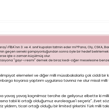
ray'ı FİBA'nın 3. ve 4. sınıf kupaları tatmin eder mi?Pana, Oly, CSKA, 
nin geçen seneki şampiyonluğundan sonra öyle bir hedef belirlemek
rse işte o zaman küçülmüş olur.
izasyona "gayr-ı resmi" demek de biraz kedi-ciğer meselesine benz
mpiyat elemeleri ve diğer milli müsabakalarla çok ciddi bir kırı
bargo koyarsa yaptırım uygularsa tavrınız ne olur misal mill
ma yavaş yavaş kaçınılmaz tercihe de geliyoruz elbette ki m
asına tabii ki ortağı olduğumuz euroleague'i seçeriz"...Evet 
yıldırım, ticari ortağı olduğu bir limited şirketini Türk milli tak