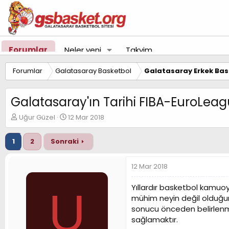
Forumlar
Neler yeni
Takvim
Forumlar
Galatasaray Basketbol
Galatasaray Erkek Bas
Galatasaray'ın Tarihi FIBA-EuroLe
K
B
Uğur Güzel
12 Mar 2018
o
a
n
ş
1
2
Sonraki
u
l
y
a
u
n
12 Mar 2018
B
g
a
ı
Yıllardır basketbol kamuo
U
ş
ç
mühim neyin değil olduğu
l
t
sonucu önceden belirlenmi
a
a
t
r
sağlamaktır.
a
i