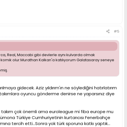
#5
Barca, Real, Maccabi gibi devlerle aynı kulvarda olmak
 komik olur.Murathan Kalkan'a katılıyorum Galatasaray seneye
emiş.
lmaya gidecek. Aziz yıldırım'ın ne söylediğini hatırlatırım
i takımlara oyuncu gönderme denirse ne yaparsınız diye
illi takım çok önemli ama euroleague mi fiba europe mu
sözümona Türkiye Cumhuriyetinin kurtarıcısı Fenerbahçe
ımına tercih etti...Sonra yok türk sporuna katkı yaptık...