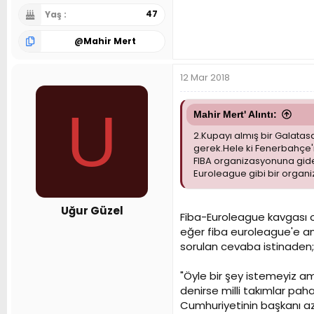
47
Yaş
@
Mahir Mert
12 Mar 2018
U
Mahir Mert' Alıntı:
2.Kupayı almış bir Galatasa
gerek.Hele ki Fenerbahçe'
FIBA organizasyonuna gide
Euroleague gibi bir organ
Uğur Güzel
Fiba-Euroleague kavgası oli
eğer fiba euroleague'e am
sorulan cevaba istinaden;
"Öyle bir şey istemeyiz a
denirse milli takımlar pah
Cumhuriyetinin başkanı aziz 