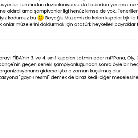
zasyonlar tarafından düzenleniyorsa da tadından yenmez ne y
ane aldırdı ama şampiyonlar ligi henüz kimse de yok...Fenerlile
liyiz kodumuz bu
Beyoğlu Müzemizde kalan kupalar bjk ile 
onlar müzelerini doldurmak için atatürk heykelleri bayraklar 
ray'ı FİBA'nın 3. ve 4. sınıf kupaları tatmin eder mi?Pana, Oly
bahçe'nin geçen seneki şampiyonluğundan sonra öyle bir hede
organizasyonuna giderse işte o zaman küçülmüş olur.
izasyona "gayr-ı resmi" demek de biraz kedi-ciğer meselesin