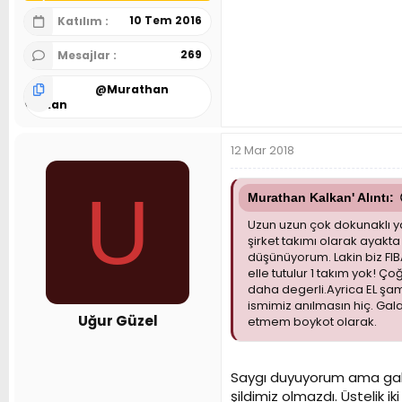
10 Tem 2016
Katılım
269
Mesajlar
@
Murathan
Kalkan
12 Mar 2018
U
Murathan Kalkan' Alıntı:
Uzun uzun çok dokunaklı ya
şirket takımı olarak ayakt
düşünüyorum. Lakin biz FIBA
elle tutulur 1 takım yok! 
daha degerli.Ayrica EL şa
ismimiz anılmasın hiç. Ga
Uğur Güzel
etmem boykot olarak.
Saygı duyuyorum ama gala
şildimiz olmazdı. Üstelik i