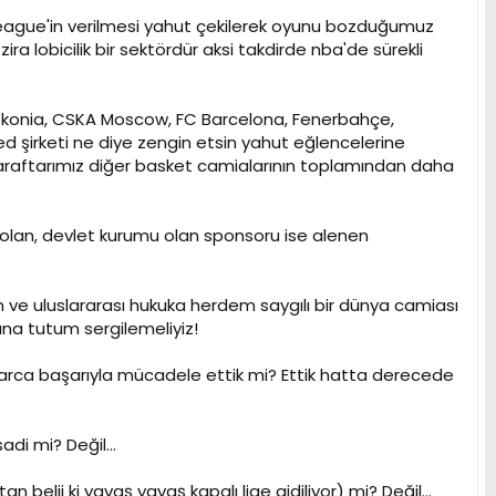
oleague'in verilmesi yahut çekilerek oyunu bozduğumuz
ira lobicilik bir sektördür aksi takdirde nba'de sürekli
askonia, CSKA Moscow, FC Barcelona, Fenerbahçe,
ted şirketi ne diye zengin etsin yahut eğlencelerine
araftarımız diğer basket camialarının toplamından daha
olan, devlet kurumu olan sponsoru ise alenen
 ve uluslararası hukuka herdem saygılı bir dünya camiası
na tutum sergilemeliyiz!
yıllarca başarıyla mücadele ettik mi? Ettik hatta derecede
di mi? Değil...
ştan belii ki yavaş yavaş kapalı lige gidiliyor) mi? Değil...