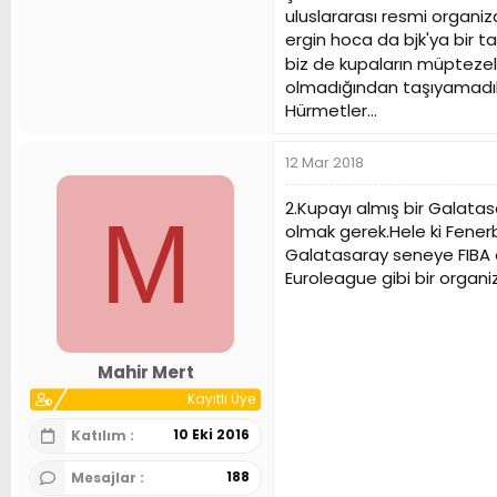
uluslararası resmi organi
ergin hoca da bjk'ya bir t
biz de kupaların müpteze
olmadığından taşıyamadık 
Hürmetler...
12 Mar 2018
2.Kupayı almış bir Galatasa
M
olmak gerek.Hele ki Fener
Galatasaray seneye FIBA 
Euroleague gibi bir organ
Mahir Mert
Kayıtlı Üye
10 Eki 2016
Katılım
188
Mesajlar