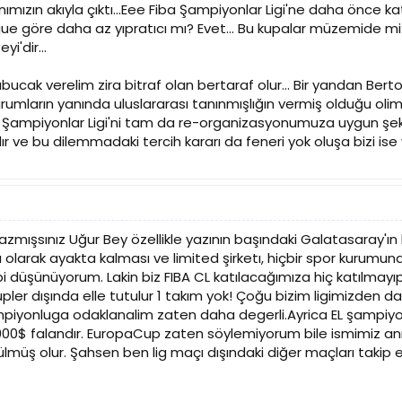
nımızın akıyla çıktı...Eee Fiba Şampiyonlar Ligi'ne daha önce katıl
e göre daha az yıpratıcı mı? Evet... Bu kupalar müzemide mi?
i'dir...
bucak verelim zira bitraf olan bertaraf olur... Bir yandan Be
umların yanında uluslararası tanınmışlığın vermiş olduğu olim
a Şampiyonlar Ligi'ni tam da re-organizasyonumuza uygun şek
r ve bu dilemmadaki tercih kararı da feneri yok oluşa bizi ise 
zmışsınız Uğur Bey özellikle yazının başındaki Galatasaray'ın
ımı olarak ayakta kalması ve limited şirketı, hiçbir spor kur
 düşünüyorum. Lakin biz FIBA CL katılacağımıza hiç katılmayıp 
upler dışında elle tutulur 1 takım yok! Çoğu bizim ligimizden da
piyonluga odaklanalim zaten daha degerli.Ayrica EL şampiyo
000$ falandır. EuropaCup zaten söylemiyorum bile ismimiz an
lmüş olur. Şahsen ben lig maçı dışındaki diğer maçları takip