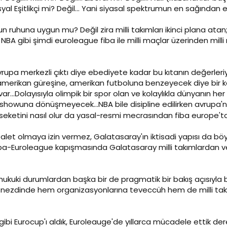
syal Eşitlikçi mi? Değil... Yani siyasal spektrumun en sağından
run ruhuna uygun mu? Değil zira milli takımları ikinci plana at
NBA gibi şimdi euroleague fiba ile milli maçlar üzerinden mill
avrupa merkezli çıktı diye ebediyete kadar bu kıtanın değerler
i amerikan güreşine, amerikan futboluna benzeyecek diye bir k
ar...Dolayısıyla olimpik bir spor olan ve kolaylıkla dünyanın h
k showuna dönüşmeyecek...NBA bile disipline edilirken avrupa'
eketini nasıl olur da yasal-resmi mecrasından fiba europe'tan
let olmaya izin vermez, Galatasaray'ın iktisadi yapısı da böyl
ba-Euroleague kapışmasında Galatasaray milli takımlardan ve
e hukuki durumlardan başka bir de pragmatik bir bakış açısıyl
a nezdinde hem organizasyonlarına teveccüh hem de milli ta
gibi Eurocup'ı aldık, Euroleauge'de yıllarca mücadele ettik 