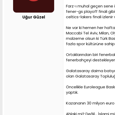
n
h
Farz-ı muhal geçen sene i
i
fener-gs playoff finali gib
celtics-lakers finali izleni
Uğur Güzel
Ne var ki hemen her haft
Maccabi Tel Aviv, Milan, O
malzeme olsun ki Türk Bas
fazla spor kültürüne sahip
Ortaklarından biri fenerb
fenerbahçeyi destekleyen 
Galatasaray daima batıya 
olan Galatasaray Topluluğ
Öncelikle Euroleague Baske
yaptık.
Kazananın 30 milyon euro ha
Ahlaki mi? Değil... İslami mi