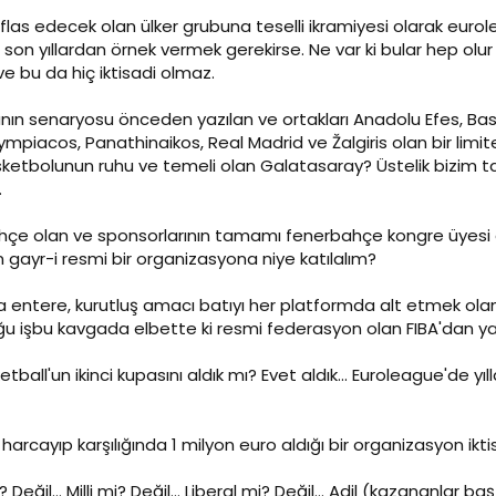
flas edecek olan ülker grubuna teselli ikramiyesi olarak eur
i son yıllardan örnek vermek gerekirse. Ne var ki bular hep olur z
r ve bu da hiç iktisadi olmaz.
anın senaryosu önceden yazılan ve ortakları Anadolu Efes, B
lympiacos, Panathinaikos, Real Madrid ve Žalgiris olan bir limi
ketbolunun ruhu ve temeli olan Galatasaray? Üstelik bizim t
.
ahçe olan ve sponsorlarının tamamı fenerbahçe kongre üyesi 
gayr-i resmi bir organizasyona niye katılalım?
entere, kurutluş amacı batıyı her platformda alt etmek olan
u işbu kavgada elbette ki resmi federasyon olan FIBA'dan ya
tball'un ikinci kupasını aldık mı? Evet aldık... Euroleague'de 
rcayıp karşılığında 1 milyon euro aldığı bir organizasyon iktisa
? Değil... Milli mi? Değil... Liberal mi? Değil... Adil (kazananlar ba