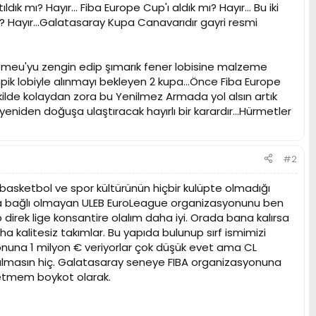
dık mı? Hayır... Fiba Europe Cup'ı aldık mı? Hayır... Bu iki
 Hayır...Galatasaray Kupa Canavarıdır gayri resmi
rtomeu'yu zengin edip şımarık fener lobisine malzeme
pik lobiyle alınmayı bekleyen 2 kupa...Önce Fiba Europe
ilde kolaydan zora bu Yenilmez Armada yol alsın artık
yeniden doğuşa ulaştıracak hayırlı bir karardır...Hürmetler
#2
 basketbol ve spor kültürünün hiçbir kulüpte olmadığı
umuna bağlı olmayan ULEB EuroLeague organizasyonunu ben
direk lige konsantire olalım daha iyi. Orada bana kalırsa
ha kalitesiz takımlar. Bu yapıda bulunup sırf ismimizi
nuna 1 milyon € veriyorlar çok düşük evet ama CL
ılmasın hiç. Galatasaray seneye FIBA organizasyonuna
 etmem boykot olarak.