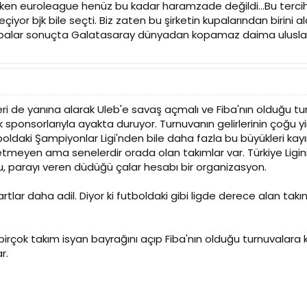
ken euroleague henüz bu kadar haramzade değildi...Bu tercih 
 seçiyor bjk bile seçti. Biz zaten bu şirketin kupalarından biri
i kupalar sonuçta Galatasaray dünyadan kopamaz daima uluslar
ri de yanına alarak Uleb'e savaş açmalı ve Fiba'nın olduğu t
k sponsorlarıyla ayakta duruyor. Turnuvanın gelirlerinin çoğu yi
boldaki Şampiyonlar Ligi'nden bile daha fazla bu büyükleri ka
ketmeyen ama senelerdir orada olan takımlar var. Türkiye Ligi
u, parayı veren düdüğü çalar hesabı bir organizasyon.
tlar daha adil. Diyor ki futboldaki gibi ligde derece alan takı
irçok takım isyan bayrağını açıp Fiba'nın olduğu turnuvalara
r.