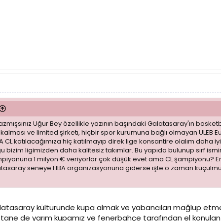
zmışsınız Uğur Bey özellikle yazının başındaki Galatasaray'ın basketbo
a kalması ve limited şirketı, hiçbir spor kurumuna bağlı olmayan UL
 CL katılacağımıza hiç katılmayıp direk lige konsantire olalım daha iy
Çoğu bizim ligimizden daha kalitesiz takımlar. Bu yapıda bulunup sırf
mpiyonuna 1 milyon € veriyorlar çok düşük evet ama CL şampiyonu? En
latasaray seneye FIBA organizasyonuna giderse işte o zaman küçülmüş 
tasaray kültüründe kupa almak ve yabancıları mağlup etmek 
ki tane de yarım kupamız ve fenerbahçe tarafından el konulan in