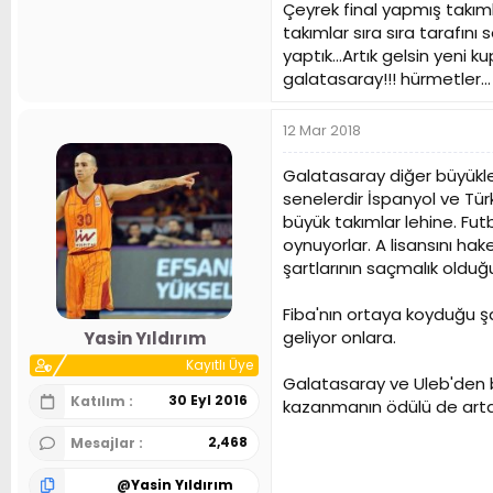
Çeyrek final yapmış takım
takımlar sıra sıra tarafını
yaptık...Artık gelsin yen
galatasaray!!! hürmetler...
12 Mar 2018
Galatasaray diğer büyükle
senelerdir İspanyol ve Tür
büyük takımlar lehine. Fut
oynuyorlar. A lisansını ha
şartlarının saçmalık olduğ
Fiba'nın ortaya koyduğu şar
geliyor onlara.
Yasin Yıldırım
Kayıtlı Üye
Galatasaray ve Uleb'den b
30 Eyl 2016
Katılım
kazanmanın ödülü de arta
2,468
Mesajlar
@
Yasin Yıldırım