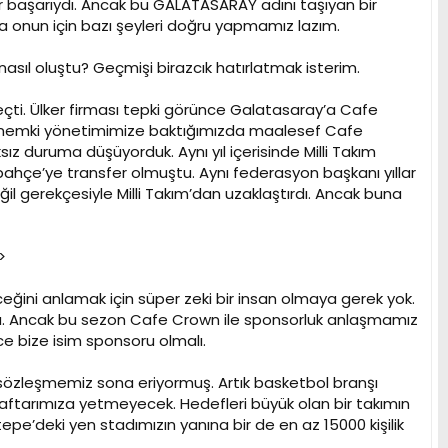
bir başarıydı. Ancak bu GALATASARAY adını taşıyan bir
ma onun için bazı şeyleri doğru yapmamız lazım.
sıl oluştu? Geçmişi birazcık hatırlatmak isterim.
geçti. Ülker firması tepki görünce Galatasaray’a Cafe
 dönemki yönetimimize baktığımızda maalesef Cafe
z duruma düşüyorduk. Aynı yıl içerisinde Milli Takım
ahçe’ye transfer olmuştu. Aynı federasyon başkanı yıllar
il gerekçesiyle Milli Takım’dan uzaklaştırdı. Ancak buna
>
eceğini anlamak için süper zeki bir insan olmaya gerek yok.
du. Ancak bu sezon Cafe Crown ile sponsorluk anlaşmamız
ce bize isim sponsoru olmalı.
ıl sözleşmemiz sona eriyormuş. Artık basketbol branşı
raftarımıza yetmeyecek. Hedefleri büyük olan bir takımın
epe’deki yen stadımızın yanına bir de en az 15000 kişilik