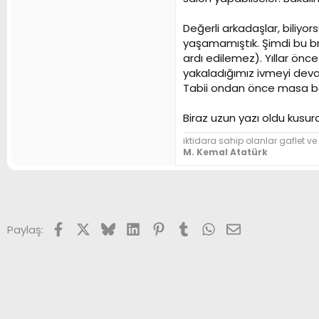
Değerli arkadaşlar, biliy
yaşamamıştık. Şimdi bu br
ardı edilemez). Yıllar ön
yakaladığımız ivmeyi deva
Tabii ondan önce masa başı
Biraz uzun yazı oldu kusur
iktidara sahip olanlar gaflet ve 
M. Kemal Atatürk
Facebook
X (Twitter)
Bluesky
LinkedIn
Pinterest
Tumblr
WhatsApp
E-posta
Paylaş: