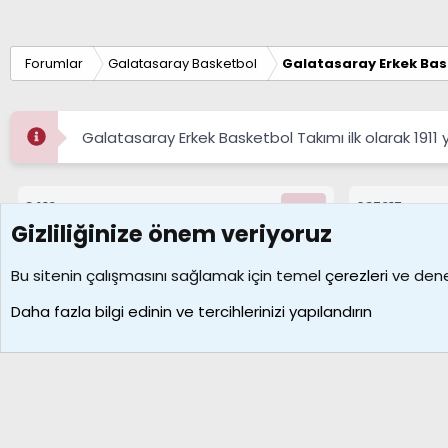
Forumlar
Galatasaray Basketbol
Galatasaray Erkek Bas
Galatasaray Erkek Basketbol Takımı ilk olarak 1911 
8412
687217
Konular
Mesajlar
Gizliliğinize önem veriyoruz
Çerezler
Bu sitenin çalışmasını sağlamak için temel
çerezleri
ve deney
Daha fazla bilgi edinin ve tercihlerinizi yapılandırın
Galatasaray Basketbol | GS Basket Taraftar Platformu