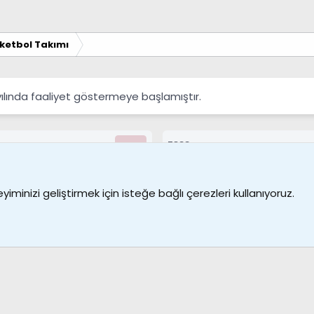
ketbol Takımı
yılında faaliyet göstermeye başlamıştır.
7388
Kullanıcılar
Bize ulaşın
Şartl
iminizi geliştirmek için isteğe bağlı çerezleri kullanıyoruz.