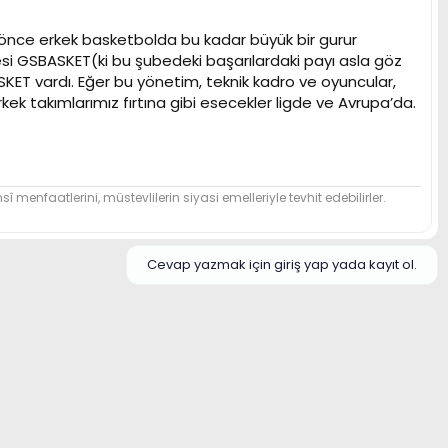
a önce erkek basketbolda bu kadar büyük bir gurur
si GSBASKET(ki bu şubedeki başarılardaki payı asla göz
ET vardı. Eğer bu yönetim, teknik kadro ve oyuncular,
k takımlarımız fırtına gibi esecekler ligde ve Avrupa’da.
î menfaatlerini, müstevlilerin siyasi emelleriyle tevhit edebilirler.
Cevap yazmak için giriş yap yada kayıt ol.