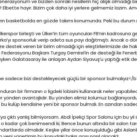
 jenerasyonum ve bizden sonraki nesillerin hiç alışık olmadığı 
ı? Elbette hayır. Bizim çok daha iyi yerlere gelmemiz lazım. A
arın basketbolda en gözde takımı konumunda. Peki bu durum na
kerspor birleşti ve Ülker’in tüm oyuncuları FB’nin kadrosuna 
urka’yı sponsorluk verip adeta sus payı dağıtmıştı. Ancak o
estek veren bir birim olmadığı için eleştirilerimizde de haksı
 Federasyonu Başkanı Turgay Demirel’in de desteği ile Fenerb
ayken Galatasaray ile anlaşan Aydan Siyavuş’u yaptığı etik değ
e sadece bizi destekleyecek güçlü bir sponsor bulmalıyız</b
nduran bir firmanın o ligdeki lobisini kullanarak neler yapabil
er yönden avantajlıdır. Bu yönden elimiz kolumuz bağlanıyor
 bu kulüp kendisine yeni bir sponsor bulmalı. En azından sade
ya çıktı yanlış bilmiyorsam. Abdi İpekçi Spor Salonu için bu y
n o kadar çok benimsendi ki; Bence bunun altında bir salon ta
ndartlarda olmalıdır. Keşke yıllar önce konuşulduğu gibi Aslant
m yeni yönetimin bu konudaki bakış açısı nasıl olacak?