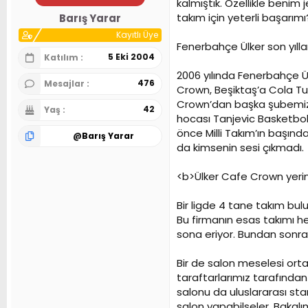
kalmıştık. Özellikle benim
n
h
takım için yeterli başarım
Barış Yarar
i
Kayıtlı Üye
Fenerbahçe Ülker son yıll
5 Eki 2004
Katılım
2006 yılında Fenerbahçe Ül
476
Mesajlar
Crown, Beşiktaş’a Cola T
Crown’dan başka şubemize d
42
Yaş
hocası Tanjevic Basketbol
önce Milli Takım’ın başınd
@
Barış Yarar
da kimsenin sesi çıkmadı.
<b>Ülker Cafe Crown yerin
Bir ligde 4 tane takım bulu
Bu firmanın esas takımı h
sona eriyor. Bundan sonra
Bir de salon meselesi orta
taraftarlarımız tarafında
salonu da uluslararası sta
salon yapabilseler. Bakalı