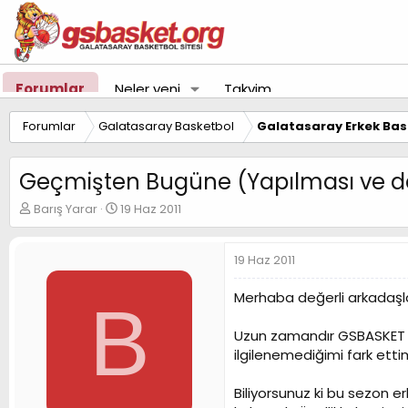
Forumlar
Neler yeni
Takvim
Forumlar
Galatasaray Basketbol
Galatasaray Erkek Bas
Geçmişten Bugüne (Yapılması ve de
K
B
Barış Yarar
19 Haz 2011
o
a
n
ş
u
l
19 Haz 2011
y
a
u
n
Merhaba değerli arkadaşla
B
B
g
a
ı
Uzun zamandır GSBASKET fo
ş
ç
ilgilenemediğimi fark etti
l
t
a
a
t
r
Biliyorsunuz ki bu sezon e
a
i