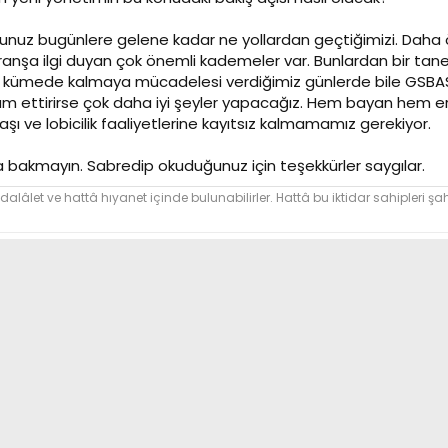
orsunuz bugünlere gelene kadar ne yollardan geçtiğimizi. Dah
anşa ilgi duyan çok önemli kademeler var. Bunlardan bir tane
ce kümede kalmaya mücadelesi verdiğimiz günlerde bile GSBASK
m ettirirse çok daha iyi şeyler yapacağız. Hem bayan hem erke
 ve lobicilik faaliyetlerine kayıtsız kalmamamız gerekiyor.
a bakmayın. Sabredip okuduğunuz için teşekkürler saygılar.
dalâlet ve hattâ hıyanet içinde bulunabilirler. Hattâ bu iktidar sahipleri şahs