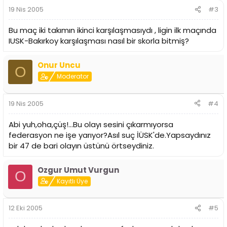
19 Nis 2005
#3
Bu maç iki takımın ikinci karşılaşmasıydı , ligin ilk maçında
IUSK-Bakırkoy karşılaşması nasıl bir skorla bitmiş?
Onur Uncu
O
Moderator
19 Nis 2005
#4
Abi yuh,oha,çüş!...Bu olayı sesini çıkarmıyorsa
federasyon ne işe yarıyor?Asıl suç İÜSK'de.Yapsaydınız
bir 47 de bari olayın üstünü örtseydiniz.
Ozgur Umut Vurgun
O
Kayıtlı Üye
12 Eki 2005
#5