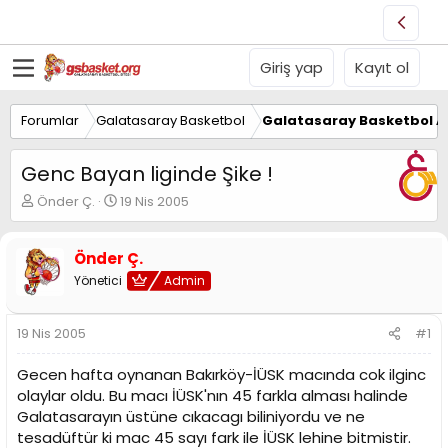
Giriş yap
Kayıt ol
Forumlar
Galatasaray Basketbol
Galatasaray Basketbol Al
Genc Bayan liginde Şike !
K
B
Önder Ç.
19 Nis 2005
o
a
n
ş
u
l
Önder Ç.
y
a
Yönetici
Admin
u
n
B
g
a
ı
19 Nis 2005
#1
ş
ç
l
t
Gecen hafta oynanan Bakırköy-İÜSK macında cok ilginc
a
a
olaylar oldu. Bu macı İÜSK'nın 45 farkla alması halinde
t
r
Galatasarayın üstüne cıkacagı biliniyordu ve ne
a
i
n
h
tesadüftür ki mac 45 sayı fark ile İÜSK lehine bitmistir.