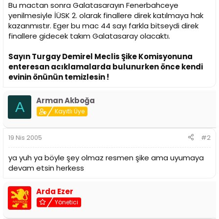
i
Bu mactan sonra Galatasarayın Fenerbahceye
yenilmesiyle İÜSK 2. olarak finallere direk katılmaya hak
kazanmıstır. Eger bu mac 44 sayı farkla bitseydi direk
finallere gidecek takım Galatasaray olacaktı.
Sayın Turgay Demirel Meclis Şike Komisyonuna
enteresan acıklamalarda bulunurken önce kendi
evinin önünün temizlesin !
Arman Akboğa
A
Kayıtlı Üye
19 Nis 2005
#2
ya yuh ya böyle şey olmaz resmen şike ama uyumaya
devam etsin herkess
Arda Ezer
Yönetici