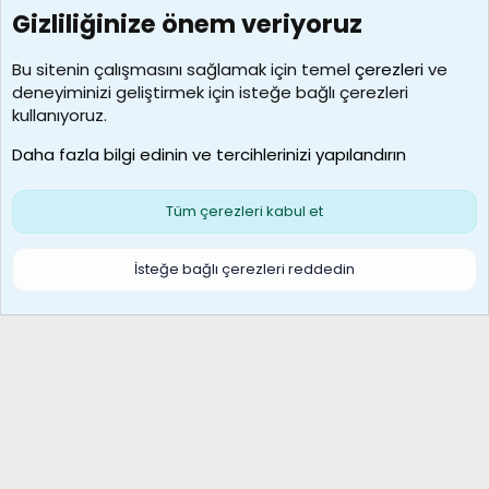
Gizliliğinize önem veriyoruz
7388
Kullanıcılar
Bu sitenin çalışmasını sağlamak için temel
çerezleri
ve
deneyiminizi geliştirmek için isteğe bağlı çerezleri
borabekirogluu
kullanıyoruz.
Son üye
Daha fazla bilgi edinin ve tercihlerinizi yapılandırın
Bize ulaşın
Şartlar ve kurallar
Gizlilik politikası
Çerezler
Yardım
Ana sayfa
R
Tüm çerezleri kabul et
S
S
Galatasaray Basketbol | GS Basket Taraftar Platformu
İsteğe bağlı çerezleri reddedin
®
Community platform by XenForo
© 2010-2026 XenForo Ltd.
XenForo Türkçe 🇹🇷 Destek Forumu –
XenWp.Com