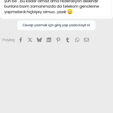
yuh be ...bu kadar olmaz ama federasyon alıskındır
bunlara bızım zamanımızda da telekom genclerıne
yapmıslardı hiçbişey olmuo...yazık
Cevap yazmak için giriş yap yada kayıt ol.
Facebook
X (Twitter)
Bluesky
LinkedIn
Pinterest
Tumblr
WhatsApp
E-posta
Paylaş: