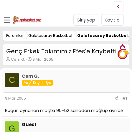
Giriş yap
Kayıt ol
Forumlar
Galatasaray Basketbol
Galatasaray Basketbol Al
Genç Erkek Takımımız Efes'e Kaybetti
K
B
Cem G.
9 Mar 2005
o
a
n
ş
u
l
Cem G.
C
y
a
Kayıtlı Üye
u
n
B
g
a
ı
9 Mar 2005
#1
ş
ç
l
t
Bugün oynanan maçta 90-52 sahadan mağlup ayrıldık.
a
a
t
r
a
i
Guest
G
n
h