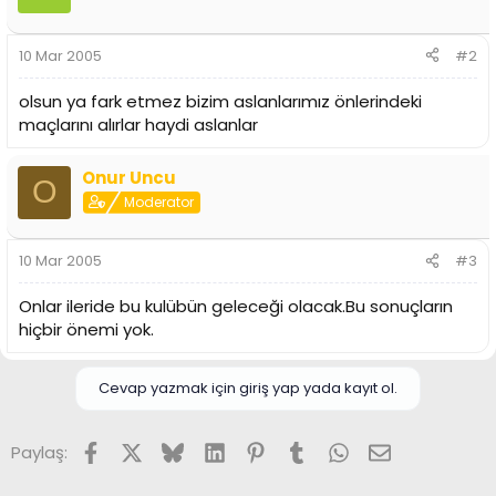
i
10 Mar 2005
#2
olsun ya fark etmez bizim aslanlarımız önlerindeki
maçlarını alırlar haydi aslanlar
Onur Uncu
O
Moderator
10 Mar 2005
#3
Onlar ileride bu kulübün geleceği olacak.Bu sonuçların
hiçbir önemi yok.
Cevap yazmak için giriş yap yada kayıt ol.
Facebook
X (Twitter)
Bluesky
LinkedIn
Pinterest
Tumblr
WhatsApp
E-posta
Paylaş: