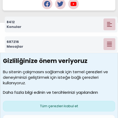
8412
Konular
687216
Mesajlar
Gizliliğinize önem veriyoruz
7388
Kullanıcılar
Bu sitenin çalışmasını sağlamak için temel
çerezleri
ve
deneyiminizi geliştirmek için isteğe bağlı çerezleri
borabekirogluu
kullanıyoruz.
Son üye
Daha fazla bilgi edinin ve tercihlerinizi yapılandırın
Bize ulaşın
Şartlar ve kurallar
Gizlilik politikası
Çerezler
Yardım
Ana sayfa
R
Tüm çerezleri kabul et
S
S
Galatasaray Basketbol | GS Basket Taraftar Platformu