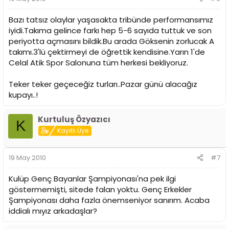
Bazı tatsız olaylar yaşasakta tribünde performansımız
iyidi.Takıma gelince farkı hep 5-6 sayıda tuttuk ve son
periyotta açmasını bildik.Bu arada Göksenin zorlucak A
takımı.3'lü çektirmeyi de öğrettik kendisine.Yarın 1'de
Celal Atik Spor Salonuna tüm herkesi bekliyoruz.
Teker teker geçeceğiz turları..Pazar günü alacağız
kupayı..!
Kurtuluş Özyazıcı
K
Kayıtlı Üye
19 May 2010
#7
Kulüp Genç Bayanlar Şampiyonası'na pek ilgi
göstermemişti, sitede falan yoktu. Genç Erkekler
Şampiyonası daha fazla önemseniyor sanırım. Acaba
iddialı mıyız arkadaşlar?