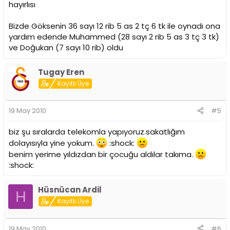
hayırlısı
Bizde Göksenin 36 sayı 12 rib 5 as 2 tç 6 tk ile oynadı ona
yardım edende Muhammed (28 sayı 2 rib 5 as 3 tç 3 tk)
ve Doğukan (7 sayı 10 rib) oldu
Tugay Eren
Kayıtlı Üye
19 May 2010
#5
biz şu sıralarda telekomla yapıyoruz.sakatlığım
dolayısıyla yine yokum.
:shock:
benim yerime yıldızdan bir çocuğu aldılar takıma.
:shock:
Hüsnücan Ardil
H
Kayıtlı Üye
19 May 2010
#6