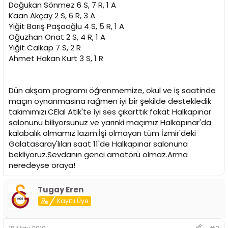
Doğukan Sönmez 6 S, 7 R, 1 A
Kaan Akçay 2 S, 6 R, 3 A
Yiğit Barış Paşaoğlu 4 S, 5 R, 1 A
Oğuzhan Onat 2 S, 4 R, 1 A
Yiğit Calkap 7 S, 2 R
Ahmet Hakan Kurt 3 S, 1 R
Dün akşam programı öğrenmemize, okul ve iş saatinde
maçın oynanmasına rağmen iyi bir şekilde destekledik
takımımızı.CElal Atik'te iyi ses çıkarttık fakat Halkapınar
salonunu biliyorsunuz ve yarınki maçımız Halkapınar'da
kalabalık olmamız lazım.İşi olmayan tüm İzmir'deki
Galatasaray'lıları saat 11'de Halkapınar salonuna
bekliyoruz.Sevdanın genci amatörü olmaz.Arma
neredeyse oraya!
Tugay Eren
Kayıtlı Üye