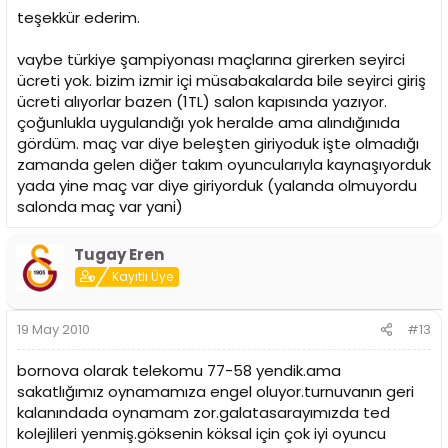
teşekkür ederim.
vaybe türkiye şampiyonası maçlarına girerken seyirci
ücreti yok. bizim izmir içi müsabakalarda bile seyirci giriş
ücreti alıyorlar bazen (1TL) salon kapısında yazıyor.
çoğunlukla uygulandığı yok heralde ama alındığınıda
gördüm. maç var diye beleşten giriyoduk işte olmadığı
zamanda gelen diğer takım oyuncularıyla kaynaşıyorduk
yada yine maç var diye giriyorduk (yalanda olmuyordu
salonda maç var yani)
Tugay Eren
Kayıtlı Üye
19 May 2010
#13
bornova olarak telekomu 77-58 yendik.ama
sakatlığımız oynamamıza engel oluyor.turnuvanın geri
kalanındada oynamam zor.galatasarayımızda ted
kolejlileri yenmiş.göksenin köksal için çok iyi oyuncu