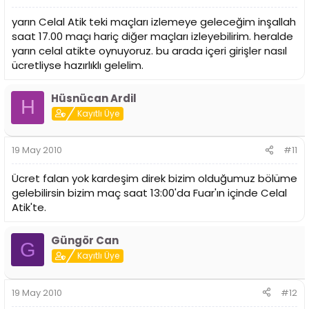
yarın Celal Atik teki maçları izlemeye geleceğim inşallah
saat 17.00 maçı hariç diğer maçları izleyebilirim. heralde
yarın celal atikte oynuyoruz. bu arada içeri girişler nasıl
ücretliyse hazırlıklı gelelim.
Hüsnücan Ardil
H
Kayıtlı Üye
19 May 2010
#11
Ücret falan yok kardeşim direk bizim olduğumuz bölüme
gelebilirsin bizim maç saat 13:00'da Fuar'ın içinde Celal
Atik'te.
Güngör Can
G
Kayıtlı Üye
19 May 2010
#12