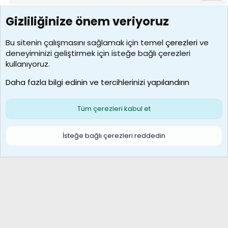
Gizliliğinize önem veriyoruz
7388
Kullanıcılar
Bu sitenin çalışmasını sağlamak için temel
çerezleri
ve
deneyiminizi geliştirmek için isteğe bağlı çerezleri
borabekirogluu
kullanıyoruz.
Son üye
Daha fazla bilgi edinin ve tercihlerinizi yapılandırın
Bize ulaşın
Şartlar ve kurallar
Gizlilik politikası
Çerezler
Yardım
Ana sayfa
R
Tüm çerezleri kabul et
S
S
Galatasaray Basketbol | GS Basket Taraftar Platformu
İsteğe bağlı çerezleri reddedin
®
Community platform by XenForo
© 2010-2026 XenForo Ltd.
XenForo Türkçe 🇹🇷 Destek Forumu –
XenWp.Com