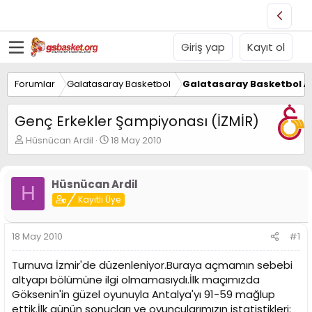
Giriş yap
Kayıt ol
Forumlar
Galatasaray Basketbol
Galatasaray Basketbol Al
Genç Erkekler Şampiyonası (İZMİR)
K
B
Hüsnücan Ardil
18 May 2010
o
a
n
ş
u
l
Hüsnücan Ardil
H
y
a
Kayıtlı Üye
u
n
B
g
a
ı
18 May 2010
#1
ş
ç
l
t
Turnuva İzmir'de düzenleniyor.Buraya açmamın sebebi
a
a
t
r
altyapı bölümüne ilgi olmamasıydı.İlk maçımızda
a
i
Göksenin'in güzel oyunuyla Antalya'yı 91-59 mağlup
n
h
ettik.İlk günün sonuçları ve oyuncularımızın istatistikleri: