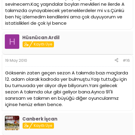
sevinecem.Kaç yaşındalar boyları mevkileri ne ilerde A
takımızda oynayabiecek yeteneklerdeler mi v.s.Çünkü
ben hiç izlemedim kendilerini ama çok duyuyorum ve
istatislikleri de çok iyi bence
Hüsnücan Ardil
H
Kayıtlı Üye
19 May 2010
#16
Göksenin zaten geçen sezon A takımda bazı maçlarda
12. adam olarak kadroda yer bulmuştu.Yaşı tuttuğu için
bu turnuvada yer alıyor diye biliyorum.Yani gelecek
sezon A takımda olur gibi geliyor bana.Ayrıca 91'li
sanırsam ve takımın en büyüğü diğer oyuncularımız
içinse henüz erken bence.
Canberk İşcan
Kayıtlı Üye