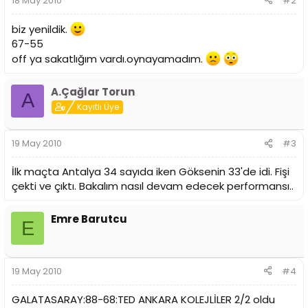
18 May 2010
#2
biz yenildik.
67-55
off ya sakatlığım vardı.oynayamadım.
A.Çağlar Torun
A
Kayıtlı Üye
19 May 2010
#3
İlk maçta Antalya 34 sayıda iken Göksenin 33'de idi. Fişi
çekti ve çıktı. Bakalım nasıl devam edecek performansı..
Emre Barutcu
E
19 May 2010
#4
GALATASARAY:88-68:TED ANKARA KOLEJLİLER 2/2 oldu