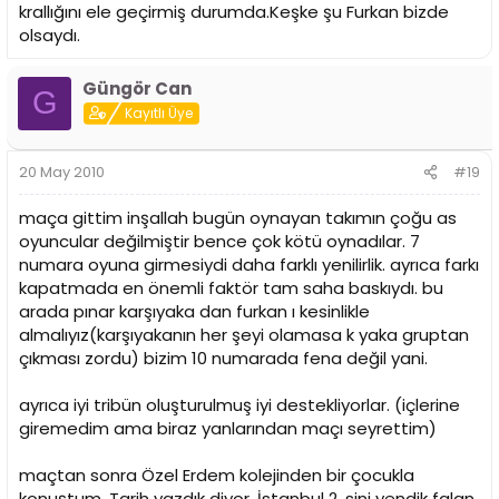
krallığını ele geçirmiş durumda.Keşke şu Furkan bizde
olsaydı.
Güngör Can
G
Kayıtlı Üye
20 May 2010
#19
maça gittim inşallah bugün oynayan takımın çoğu as
oyuncular değilmiştir bence çok kötü oynadılar. 7
numara oyuna girmesiydi daha farklı yenilirlik. ayrıca farkı
kapatmada en önemli faktör tam saha baskıydı. bu
arada pınar karşıyaka dan furkan ı kesinlikle
almalıyız(karşıyakanın her şeyi olamasa k yaka gruptan
çıkması zordu) bizim 10 numarada fena değil yani.
ayrıca iyi tribün oluşturulmuş iyi destekliyorlar. (içlerine
giremedim ama biraz yanlarından maçı seyrettim)
maçtan sonra Özel Erdem kolejinden bir çocukla
konuştum. Tarih yazdık diyor. İstanbul 2. sini yendik falan