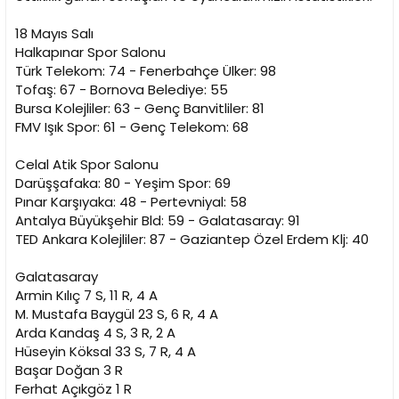
i
18 Mayıs Salı
Halkapınar Spor Salonu
Türk Telekom: 74 - Fenerbahçe Ülker: 98
Tofaş: 67 - Bornova Belediye: 55
Bursa Kolejliler: 63 - Genç Banvitliler: 81
FMV Işık Spor: 61 - Genç Telekom: 68
Celal Atik Spor Salonu
Darüşşafaka: 80 - Yeşim Spor: 69
Pınar Karşıyaka: 48 - Pertevniyal: 58
Antalya Büyükşehir Bld: 59 - Galatasaray: 91
TED Ankara Kolejliler: 87 - Gaziantep Özel Erdem Klj: 40
Galatasaray
Armin Kılıç 7 S, 11 R, 4 A
M. Mustafa Baygül 23 S, 6 R, 4 A
Arda Kandaş 4 S, 3 R, 2 A
Hüseyin Köksal 33 S, 7 R, 4 A
Başar Doğan 3 R
Ferhat Açıkgöz 1 R