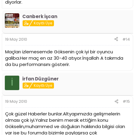
diyorlar.
Canberk İşcan
Kayıtlı Üye
19 May 2010
#14
Maçları izlemesemde Göksenin çok iyi bir oyuncu
galiba.Her maç en az 30-40 atıyor.İnşallah A takımda
da bu performansını gösterir.
İrfan Düzgüner
İ
Kayıtlı Üye
19 May 2010
#15
Çok güzel Haberler bunlar.Altyapımızda gelişmelerin
olması çok iyi.Yalnız benim merak ettiğim konu
Gökselin,muhammed ve doğukan hakkında bilgisi olan
var ise bu forumda bizimle paylaşırsa çok