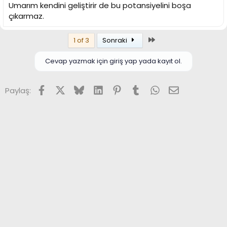
Umarım kendini geliştirir de bu potansiyelini boşa
çıkarmaz.
Son
1 of 3
Sonraki
Cevap yazmak için giriş yap yada kayıt ol.
Facebook
X (Twitter)
Bluesky
LinkedIn
Pinterest
Tumblr
WhatsApp
E-posta
Paylaş: