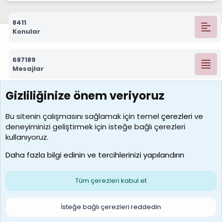
8411
Konular
687189
Mesajlar
Gizliliğinize önem veriyoruz
7388
Kullanıcılar
Bu sitenin çalışmasını sağlamak için temel
çerezleri
ve
deneyiminizi geliştirmek için isteğe bağlı çerezleri
borabekirogluu
kullanıyoruz.
Son üye
Daha fazla bilgi edinin ve tercihlerinizi yapılandırın
Bize ulaşın
Şartlar ve kurallar
Gizlilik politikası
Çerezler
Yardım
Ana sayfa
R
Tüm çerezleri kabul et
S
S
Galatasaray Basketbol | GS Basket Taraftar Platformu
İsteğe bağlı çerezleri reddedin
®
Community platform by XenForo
© 2010-2026 XenForo Ltd.