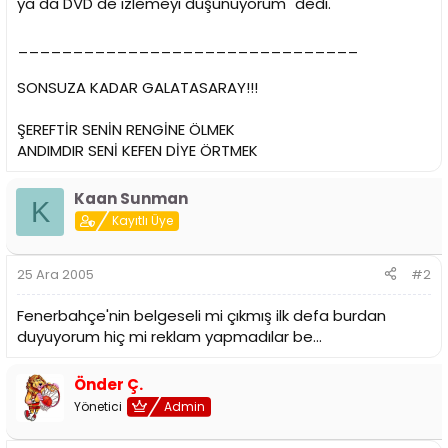
ya da DVD de izlemeyi düşünüyorum" dedi.
_______________________________
SONSUZA KADAR GALATASARAY!!!
ŞEREFTİR SENİN RENGİNE ÖLMEK
ANDIMDIR SENİ KEFEN DİYE ÖRTMEK
Kaan Sunman
K
Kayıtlı Üye
25 Ara 2005
#2
Fenerbahçe'nin belgeseli mi çıkmış ilk defa burdan
duyuyorum hiç mi reklam yapmadılar be...
Önder Ç.
Yönetici
Admin