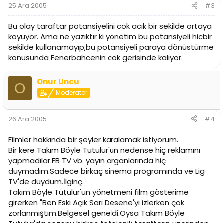
25 Ara 2005
#3
Bu olay taraftar potansiyelini cok acık bir sekilde ortaya
koyuyor. Ama ne yazıktır ki yönetim bu potansiyeli hicbir
sekilde kullanamayıp,bu potansiyeli paraya dönüstürme
konusunda Fenerbahcenin cok gerisinde kalıyor.
Onur Uncu
O
Moderator
26 Ara 2005
#4
Filmler hakkında bir şeyler karalamak istiyorum.
Bir kere Takım Böyle Tutulur'un nedense hiç reklamını
yapmadılar.FB TV vb. yayın organlarında hiç
duymadım.Sadece birkaç sinema programında ve Lig
TV'de duydum.İlginç.
Takım Böyle Tutulur'un yönetmeni film gösterime
girerken "Ben Eski Açık Sarı Desene'yi izlerken çok
zorlanmıştım.Belgesel geneldi.Oysa Takım Böyle