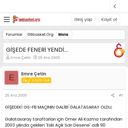
Giriş yap
Kayıt ol
Forumlar
GSbasket.Org
Mola
GİŞEDE FENERİ YENDİ....
K
B
Emre Çetin
25 Ara 2005
o
a
n
ş
u
l
Emre Çetin
E
y
a
Kayıtlı Üye
u
n
B
g
a
ı
25 Ara 2005
#1
ş
ç
l
t
GİŞEDEKİ GS-FB MAÇININ GALİBİ GALATASARAY OLDU;
a
a
t
r
Galatasaray taraftarları için Ömer Ali Kazma tarafından
a
i
n
h
2003 yılında çekilen 'Eski Açık Sarı Desene' adlı 90