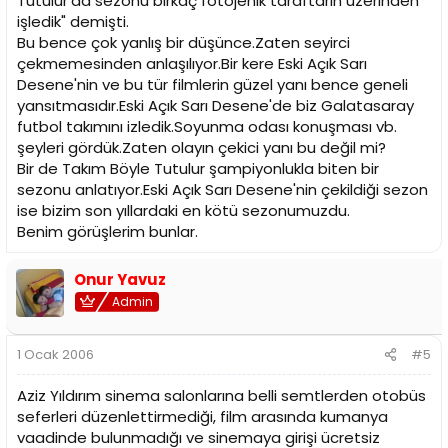
Tutulur'da sezonu birkaç fotojenik taraftarın üzerinden
işledik" demişti.
Bu bence çok yanlış bir düşünce.Zaten seyirci
çekmemesinden anlaşılıyor.Bir kere Eski Açık Sarı
Desene'nin ve bu tür filmlerin güzel yanı bence geneli
yansıtmasıdır.Eski Açık Sarı Desene'de biz Galatasaray
futbol takımını izledik.Soyunma odası konuşması vb.
şeyleri gördük.Zaten olayın çekici yanı bu değil mi?
Bir de Takım Böyle Tutulur şampiyonlukla biten bir
sezonu anlatıyor.Eski Açık Sarı Desene'nin çekildiği sezon
ise bizim son yıllardaki en kötü sezonumuzdu.
Benim görüşlerim bunlar.
Onur Yavuz
Admin
1 Ocak 2006
#5
Aziz Yıldırım sinema salonlarına belli semtlerden otobüs
seferleri düzenlettirmediği, film arasında kumanya
vaadinde bulunmadığı ve sinemaya girişi ücretsiz