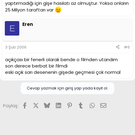
yaptırmadığı için gişe hasılatı az olmuştur. Yoksa onların
25 Milyon taraftarı var
Eren
E
3 Şub 2006
#6
açıkçası bir fenerli olarak bende o filmden utandım
son derece berbat bir filmdi
eski açık sarı desenenin gişede geçmesi çok normal
Cevap yazmak için giriş yap yada kayıt ol.
Facebook
X (Twitter)
Bluesky
LinkedIn
Pinterest
Tumblr
WhatsApp
E-posta
Paylaş: