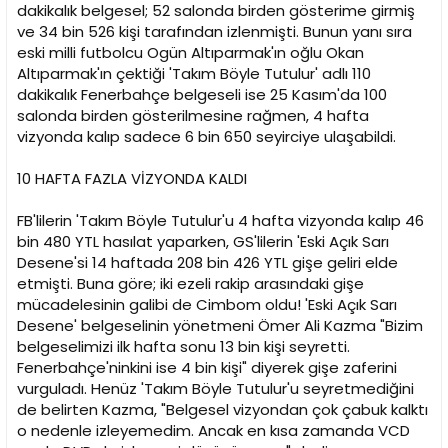
i
dakikalık belgesel; 52 salonda birden gösterime girmiş
ve 34 bin 526 kişi tarafından izlenmişti. Bunun yanı sıra
eski milli futbolcu Ogün Altıparmak'ın oğlu Okan
Altıparmak'ın çektiği 'Takım Böyle Tutulur' adlı 110
dakikalık Fenerbahçe belgeseli ise 25 Kasım'da 100
salonda birden gösterilmesine rağmen, 4 hafta
vizyonda kalıp sadece 6 bin 650 seyirciye ulaşabildi.
10 HAFTA FAZLA VİZYONDA KALDI
FB'lilerin 'Takım Böyle Tutulur'u 4 hafta vizyonda kalıp 46
bin 480 YTL hasılat yaparken, GS'lilerin 'Eski Açık Sarı
Desene'si 14 haftada 208 bin 426 YTL gişe geliri elde
etmişti. Buna göre; iki ezeli rakip arasındaki gişe
mücadelesinin galibi de Cimbom oldu! 'Eski Açık Sarı
Desene' belgeselinin yönetmeni Ömer Ali Kazma "Bizim
belgeselimizi ilk hafta sonu 13 bin kişi seyretti.
Fenerbahçe'ninkini ise 4 bin kişi" diyerek gişe zaferini
vurguladı. Henüz 'Takım Böyle Tutulur'u seyretmediğini
de belirten Kazma, "Belgesel vizyondan çok çabuk kalktı
o nedenle izleyemedim. Ancak en kısa zamanda VCD