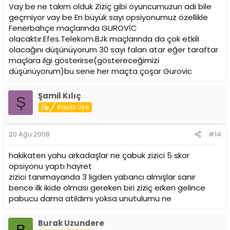
Vay be ne takım olduk Ziziç gibi oyuncumuzun adı bile
geçmiyor vay be En büyük sayı opsiyonumuz özellikle
Fenerbahçe maçlarında GUROVİC
olacaktır.Efes.Telekom.BJk maçlarında da çok etkili
olacağını düşünüyorum 30 sayı falan atar eğer taraftar
maçlara ilgi gösterirse(göstereceğimizi
düşünüyorum)bu sene her maçta çoşar Gurovic
Şamil Kılıç
Ş
Kayıtlı Üye
20 Ağu 2008
#14
hakikaten yahu arkadaşlar ne çabuk zizici 5 skor
opsiyonu yaptı hayret
zizici tanımayanda 3 ligden yabancı almışlar sanır
bence ilk ikide olması gereken biri ziziç erken gelince
pabucu dama atıldımı yoksa unutulumu ne
Burak Uzundere
B