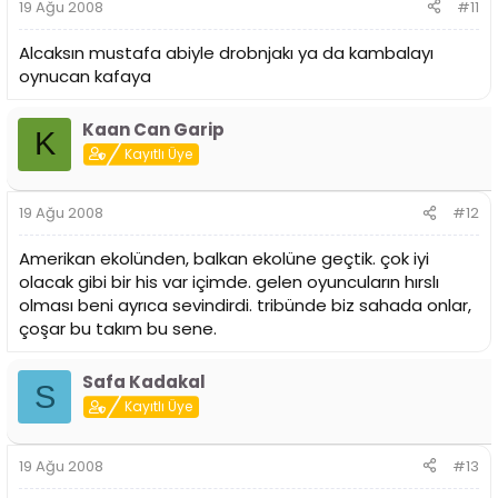
19 Ağu 2008
#11
Alcaksın mustafa abiyle drobnjakı ya da kambalayı
oynucan kafaya
Kaan Can Garip
K
Kayıtlı Üye
19 Ağu 2008
#12
Amerikan ekolünden, balkan ekolüne geçtik. çok iyi
olacak gibi bir his var içimde. gelen oyuncuların hırslı
olması beni ayrıca sevindirdi. tribünde biz sahada onlar,
çoşar bu takım bu sene.
Safa Kadakal
S
Kayıtlı Üye
19 Ağu 2008
#13