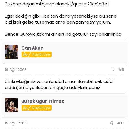
3.skorer dejan milojevic olacak[/quote:20cc1q3e]
Eğer dediğin gibi Hite'tan daha yetenekliyse bu sene
bizi kralı gelse tutamaz ama ben zannetmiyorum.
Bence Gurovic takımı alır sırtına götürür sayı anlamında.
Can Akan
Kayıtlı Üye
19 Ağu 2008
#9
bir iki eksiğimiz var onlarıda tamamlayabilirsek ciddi
ciddi şampiyonluğun en güçlü adaylarındanız
Burak Uğur Yılmaz
Kayıtlı Üye
19 Ağu 2008
#10