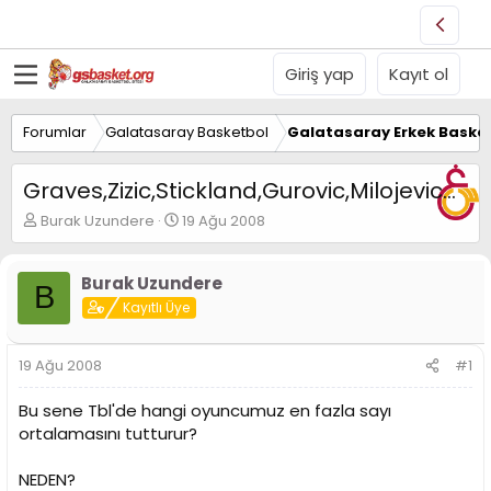
Giriş yap
Kayıt ol
Forumlar
Galatasaray Basketbol
Galatasaray Erkek Basket
Graves,Zizic,Stickland,Gurovic,Milojevic...
K
B
Burak Uzundere
19 Ağu 2008
o
a
n
ş
u
l
Burak Uzundere
B
y
a
Kayıtlı Üye
u
n
B
g
a
ı
19 Ağu 2008
#1
ş
ç
l
t
Bu sene Tbl'de hangi oyuncumuz en fazla sayı
a
a
ortalamasını tutturur?
t
r
a
i
n
h
NEDEN?