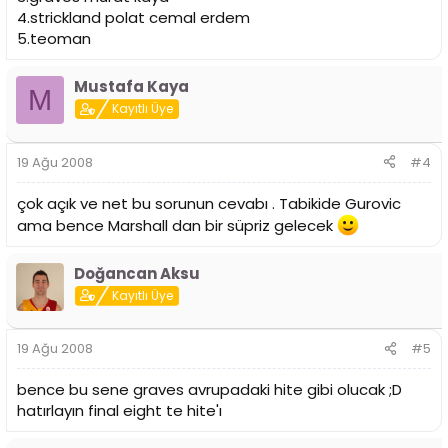
4.strickland polat cemal erdem
5.teoman
Mustafa Kaya
M
Kayıtlı Üye
19 Ağu 2008
#4
çok açık ve net bu sorunun cevabı . Tabikide Gurovic
ama bence Marshall dan bir süpriz gelecek
Doğancan Aksu
Kayıtlı Üye
19 Ağu 2008
#5
bence bu sene graves avrupadaki hite gibi olucak ;D
hatırlayın final eight te hite'ı