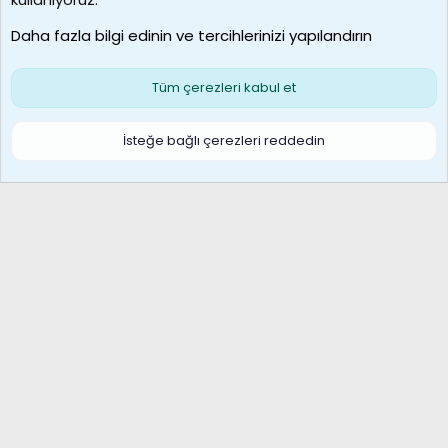
Son üye
Daha fazla bilgi edinin ve tercihlerinizi yapılandırın
Bize ulaşın
Şartlar ve kurallar
Gizlilik politikası
Çerezler
Yardım
Ana sayfa
R
Tüm çerezleri kabul et
S
S
Galatasaray Basketbol | GS Basket Taraftar Platformu
İsteğe bağlı çerezleri reddedin
®
Community platform by XenForo
© 2010-2026 XenForo Ltd.
XenForo Türkçe 🇹🇷 Destek Forumu –
XenWp.Com