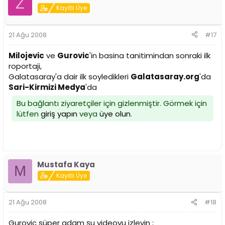
Z
Kayıtlı Üye
21 Ağu 2008
#17
Milojevic
ve
Gurovic
'in basina tanitimindan sonraki ilk
roportaji,
Galatasaray'a dair ilk soyledikleri
Galatasaray.org
'da
Sari-Kirmizi Medya
'da
Bu bağlantı ziyaretçiler için gizlenmiştir. Görmek için
lütfen
giriş yapın
veya
üye olun
.
Mustafa Kaya
M
Kayıtlı Üye
21 Ağu 2008
#18
Gurovic süper adam şu videoyu izleyin ;