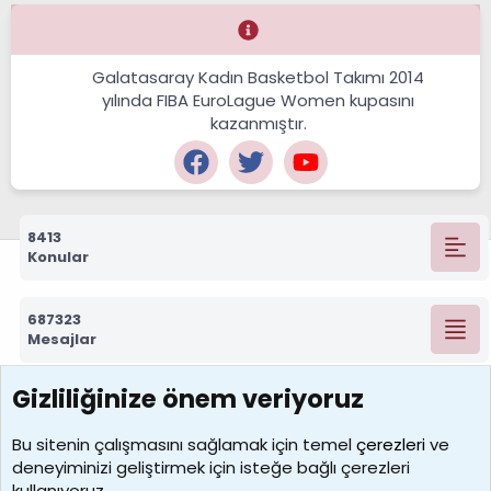
Galatasaray Kadın Basketbol Takımı 2014
yılında FIBA EuroLague Women kupasını
kazanmıştır.
8413
Konular
687323
Mesajlar
Gizliliğinize önem veriyoruz
7390
Kullanıcılar
Bu sitenin çalışmasını sağlamak için temel
çerezleri
ve
deneyiminizi geliştirmek için isteğe bağlı çerezleri
MosesBrownHayranı
kullanıyoruz.