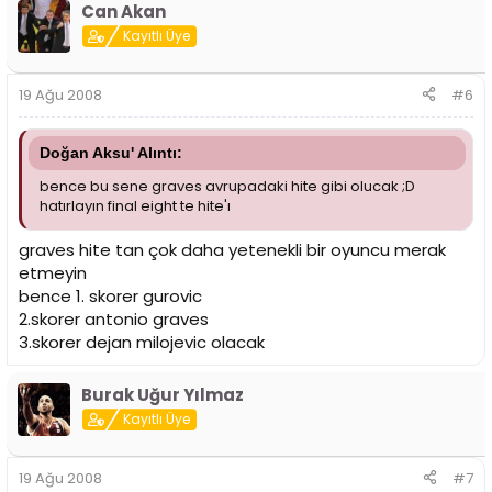
Can Akan
Kayıtlı Üye
19 Ağu 2008
#6
Doğan Aksu' Alıntı:
bence bu sene graves avrupadaki hite gibi olucak ;D
hatırlayın final eight te hite'ı
graves hite tan çok daha yetenekli bir oyuncu merak
etmeyin
bence 1. skorer gurovic
2.skorer antonio graves
3.skorer dejan milojevic olacak
Burak Uğur Yılmaz
Kayıtlı Üye
19 Ağu 2008
#7