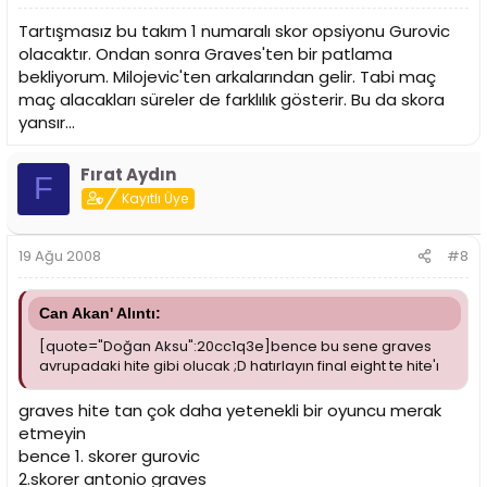
Tartışmasız bu takım 1 numaralı skor opsiyonu Gurovic
olacaktır. Ondan sonra Graves'ten bir patlama
bekliyorum. Milojevic'ten arkalarından gelir. Tabi maç
maç alacakları süreler de farklılık gösterir. Bu da skora
yansır...
Fırat Aydın
F
Kayıtlı Üye
19 Ağu 2008
#8
Can Akan' Alıntı:
[quote="Doğan Aksu":20cc1q3e]bence bu sene graves
avrupadaki hite gibi olucak ;D hatırlayın final eight te hite'ı
graves hite tan çok daha yetenekli bir oyuncu merak
etmeyin
bence 1. skorer gurovic
2.skorer antonio graves