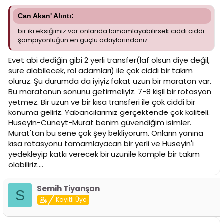
Can Akan' Alıntı:
bir iki eksiğimiz var onlarıda tamamlayabilirsek ciddi ciddi
şampiyonluğun en güçlü adaylarındanız
Evet abi dediğin gibi 2 yerli transfer(laf olsun diye değil,
süre alabilecek, rol adamları) ile çok ciddi bir takım
oluruz. Şu durumda da iyiyiz fakat uzun bir maraton var.
Bu maratonun sonunu getirmeliyiz. 7-8 kişil bir rotasyon
yetmez. Bir uzun ve bir kısa transferi ile çok ciddi bir
konuma geliriz. Yabancılarımız gerçektende çok kaliteli.
Hüseyin-Cüneyt-Murat benim güvendiğim isimler.
Murat'tan bu sene çok şey bekliyorum. Onların yanına
kısa rotasyonu tamamlayacan bir yerli ve Hüseyin'i
yedekleyip katkı verecek bir uzunile komple bir takım
olabiliriz....
Semih Tiyanşan
S
Kayıtlı Üye