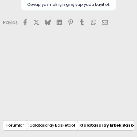
Cevap yazmak için giriş yap yada kayıt ol.
Facebook
X (Twitter)
Bluesky
LinkedIn
Pinterest
Tumblr
WhatsApp
E-posta
Paylaş:
Forumlar
Galatasaray Basketbol
Galatasaray Erkek Basket