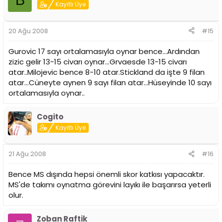
Kayıtlı Üye
20 Ağu 2008
#15
Gurovic 17 sayı ortalamasıyla oynar bence...Ardından
zizic gelir 13-15 civarı oynar...Grvaesde 13-15 civarı
atar..Milojevic bence 8-10 atar.Stickland da işte 9 filan
atar...Cüneyte aynen 9 sayı filan atar...Hüseyinde 10 sayı
ortalamasıyla oynar..
Cogito
Kayıtlı Üye
21 Ağu 2008
#16
Bence MS dışında hepsi önemli skor katkısı yapacaktır.
MS'de takımı oynatma görevini layıkı ile başarırsa yeterli
olur.
Zoban Raftik