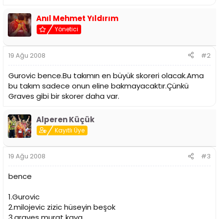
i
Anıl Mehmet Yıldırım
Yönetici
19 Ağu 2008
#2
Gurovic bence.Bu takımın en büyük skoreri olacak.Ama
bu takım sadece onun eline bakmayacaktır.Çünkü
Graves gibi bir skorer daha var.
Alperen Küçük
Kayıtlı Üye
19 Ağu 2008
#3
bence
1.Gurovic
2.milojevic zizic hüseyin beşok
3.graves murat kaya