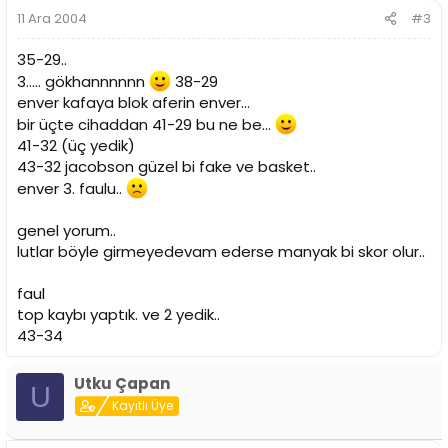
11 Ara 2004
#3
35-29..
3..... gökhannnnnn
38-29
enver kafaya blok aferin enver...
bir üçte cihaddan 41-29 bu ne be...
41-32 (üç yedik)
43-32 jacobson güzel bi fake ve basket..
enver 3. faulu..
genel yorum..
lutlar böyle girmeyedevam ederse manyak bi skor olur..
faul
top kaybı yaptık. ve 2 yedik..
43-34
Utku Çapan
U
Kayıtlı Üye