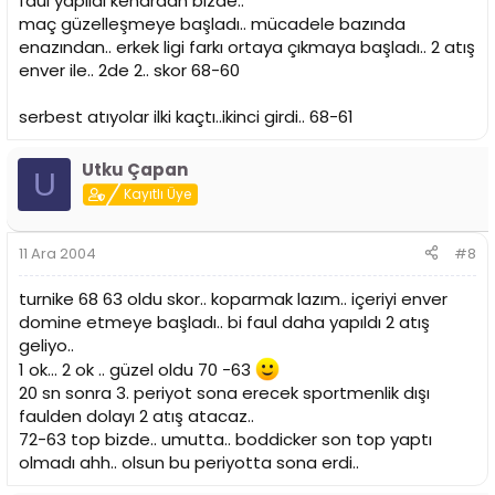
faul yapıldı kenardan bizde..
maç güzelleşmeye başladı.. mücadele bazında
enazından.. erkek ligi farkı ortaya çıkmaya başladı.. 2 atış
enver ile.. 2de 2.. skor 68-60
serbest atıyolar ilki kaçtı..ikinci girdi.. 68-61
Utku Çapan
U
Kayıtlı Üye
11 Ara 2004
#8
turnike 68 63 oldu skor.. koparmak lazım.. içeriyi enver
domine etmeye başladı.. bi faul daha yapıldı 2 atış
geliyo..
1 ok... 2 ok .. güzel oldu 70 -63
20 sn sonra 3. periyot sona erecek sportmenlik dışı
faulden dolayı 2 atış atacaz..
72-63 top bizde.. umutta.. boddicker son top yaptı
olmadı ahh.. olsun bu periyotta sona erdi..