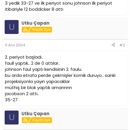
i
3 yedik 33-27 ve ilk periyot sonu johnson ilk periyot
itibariyle 12 boddicker 8 attı
Utku Çapan
U
Kayıtlı Üye
11 Ara 2004
#2
2. periyot başladı..
faull yaptık.. 2 de 0 attılar..
johnson faul yaptı kendisinin 2. faulu.
bu arda etrafa perde çekmişler komik duruyo.. sanki
projeksiyonla yayın yapacaklar
müthiş bir blok yaptık amannnn
jacobson 2 attı..
35-27
Utku Çapan
U
Kayıtlı Üye