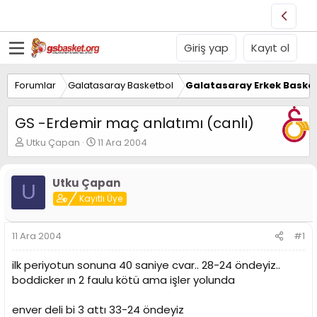
Giriş yap
Kayıt ol
Forumlar
Galatasaray Basketbol
Galatasaray Erkek Basket
GS -Erdemir maç anlatımı (canlı)
K
B
Utku Çapan
11 Ara 2004
o
a
n
ş
u
l
Utku Çapan
U
y
a
Kayıtlı Üye
u
n
B
g
a
ı
11 Ara 2004
#1
ş
ç
l
t
ilk periyotun sonuna 40 saniye cvar.. 28-24 öndeyiz..
a
a
boddicker ın 2 faulu kötü ama işler yolunda
t
r
a
i
n
h
enver deli bi 3 attı 33-24 öndeyiz