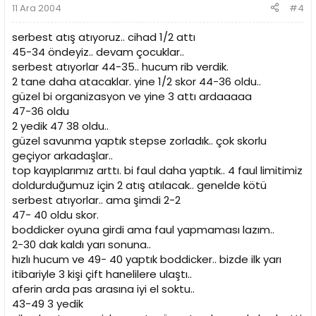
11 Ara 2004
#4
serbest atış atıyoruz.. cihad 1/2 attı
45-34 öndeyiz.. devam çocuklar..
serbest atıyorlar 44-35.. hucum rib verdik.
2 tane daha atacaklar. yine 1/2 skor 44-36 oldu..
güzel bi organizasyon ve yine 3 attı ardaaaaa
47-36 oldu
2 yedik 47 38 oldu..
güzel savunma yaptık stepse zorladık.. çok skorlu
geçiyor arkadaşlar..
top kayıplarımız arttı. bi faul daha yaptık.. 4 faul limitimiz
doldurduğumuz için 2 atış atılacak.. genelde kötü
serbest atıyorlar.. ama şimdi 2-2
47- 40 oldu skor.
boddicker oyuna girdi ama faul yapmaması lazım..
2-30 dak kaldı yarı sonuna..
hızlı hucum ve 49- 40 yaptık boddicker.. bizde ilk yarı
itibariyle 3 kişi çift hanelilere ulaştı..
aferin arda pas arasına iyi el soktu..
43-49 3 yedik