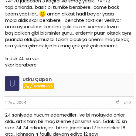
74-70 jacobson 3 kaçırdı ve smaç yedik.. 74-72
top onlarda.. basit bi turnike berabere.. come back
team yaptılar..
aman dikkat hadi beyler yaaa
mola aldık skor berabere... benchte taktikler veriliyor
ama oyuncuların kendine çeki düzen vermesi lazım..
başladıkları gibi bitirsinler şunu.. erdemir puan olarak aynı
puanda olduğumuz bi takım oldukça önemli maç bi kaç
sıra yukarı çıkmak için bu maç çok çok çok öenemli
5 dak 40 sn var
skor berabere
Utku Çapan
U
Kayıtlı Üye
11 Ara 2004
#10
24 saniyede hucum edemediler.. ve bi molayıda onlar
aldı.. artık tam bir maç izleme şansımız var.. 5dak 20 sn
skor 74 74 arkadaşlar.. bizde jacobson 17 boddicker 18
attı.. johnson 4 faullu devam ediyo 12 sayı..