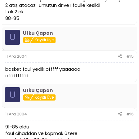
2 atış atacaz.. umutun drive ı faulle kesildi
1 ok 2 ok
88-85
Utku Çapan
U
Kayıtlı Üye
11 Ara 2004
#15
basket faul yedik offfff yaaaaaa
offfffffffff
Utku Çapan
U
Kayıtlı Üye
11 Ara 2004
#16
91-85 oldu
faul cihaddan ve kopmak üzere...