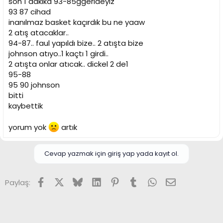
son 1 dakika 93-85ggerideyiz
93 87 cihad
inanılmaz basket kaçırdık bu ne yaaw
2 atış atacaklar..
94-87.. faul yapıldı bize.. 2 atışta bize
johnson atıyo..1 kaçtı 1 girdi..
2 atışta onlar atıcak.. dickel 2 de1
95-88
95 90 johnson
bitti
kaybettik
yorum yok
artık
Cevap yazmak için giriş yap yada kayıt ol.
Facebook
X (Twitter)
Bluesky
LinkedIn
Pinterest
Tumblr
WhatsApp
E-posta
Paylaş: