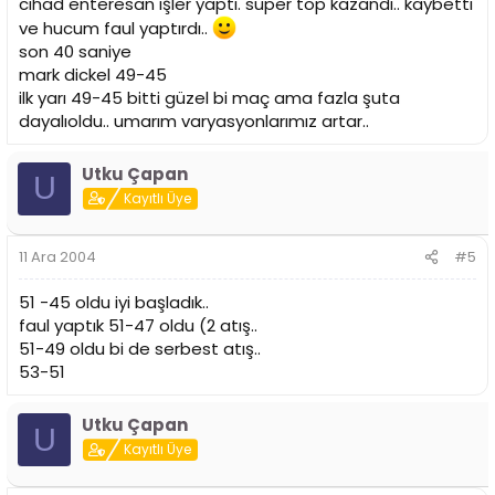
cihad enteresan işler yaptı. süper top kazandı.. kaybetti
ve hucum faul yaptırdı..
son 40 saniye
mark dickel 49-45
ilk yarı 49-45 bitti güzel bi maç ama fazla şuta
dayalıoldu.. umarım varyasyonlarımız artar..
Utku Çapan
U
Kayıtlı Üye
11 Ara 2004
#5
51 -45 oldu iyi başladık..
faul yaptık 51-47 oldu (2 atış..
51-49 oldu bi de serbest atış..
53-51
Utku Çapan
U
Kayıtlı Üye