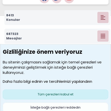
8413
Konular
687323
Mesajlar
Gizliliğinize önem veriyoruz
7390
Kullanıcılar
Bu sitenin çalışmasını sağlamak için temel
çerezleri
ve
deneyiminizi geliştirmek için isteğe bağlı çerezleri
MosesBrownHayranı
kullanıyoruz.
Son üye
Daha fazla bilgi edinin ve tercihlerinizi yapılandırın
Bize ulaşın
Şartlar ve kurallar
Gizlilik politikası
Çerezler
Yardım
Ana sayfa
R
Tüm çerezleri kabul et
S
S
Galatasaray Basketbol | GS Basket Taraftar Platformu
İsteğe bağlı çerezleri reddedin
®