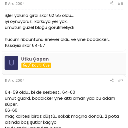
11 Ara 2004
#6
işler yoluna girdi skor 62 55 oldu...
iyi oynuyoruz.. korkuya yer yok..
umutun güzel bloğu görülmeliydi
hucum ribauntunu enever aldı.. ve yine boddicker..
16.sayısı skor 64-57
Utku Çapan
U
Kayıtlı Üye
11 Ara 2004
#7
64-59 oldu.. bi de serbest.. 64-60
umut guard. boddicker yine attı aman yaa bu adam
süper..
66-60
maç kalitesi biraz düştü.. sokak maçına döndü.. 2 pota
altında boş şutlar kaçıyo