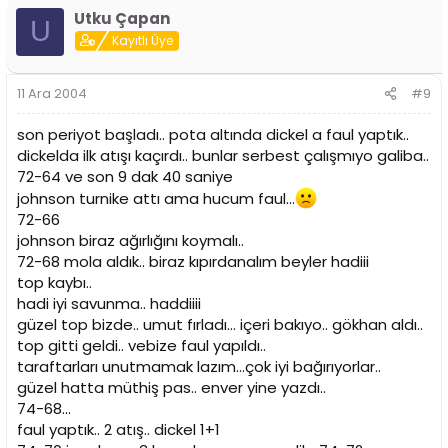
Utku Çapan
U
Kayıtlı Üye
11 Ara 2004
#9
son periyot başladı.. pota altında dickel a faul yaptık..
dickelda ilk atışı kaçırdı.. bunlar serbest çalışmıyo galiba..
72-64 ve son 9 dak 40 saniye
johnson turnike attı ama hucum faul...
72-66
johnson biraz ağırlığını koymalı..
72-68 mola aldık.. biraz kıpırdanalım beyler hadiii
top kaybı..
hadi iyi savunma.. haddiiii
güzel top bizde.. umut fırladı... içeri bakıyo.. gökhan aldı..
top gitti geldi.. vebize faul yapıldı..
taraftarları unutmamak lazım...çok iyi bağırıyorlar..
güzel hatta müthiş pas.. enver yine yazdı..
74-68...
faul yaptık.. 2 atış.. dickel 1+1