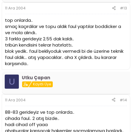
11 Ara 2004
#13
top onlarda..
smaç kaçırdılar ve topu aldık faul yaptılar boddicker a
ve mola alındı..
3 farkla gerideyiz 2.55 dak kaldı..
tribün kendisini tekrar hatırlattı..
blok yedik.. faul bekliyoduk vermedi bi de üzerine teknik
faul aldık... atış yapacaklar.. aha X çıldırdı.. bu kararar
karşısında..
Utku Çapan
U
Kayıtlı Üye
11 Ara 2004
#14
88-83 gerideyiz ve top onlarda..
cihada faul.. 2 atış bizde..
hadi cihad off yaaa
ahaburalar karışacak hakemler saçmalamaya başladı..