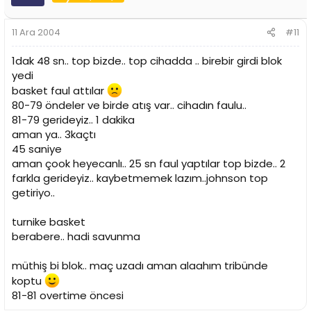
11 Ara 2004
#11
1dak 48 sn.. top bizde.. top cihadda .. birebir girdi blok
yedi
basket faul attılar
80-79 öndeler ve birde atış var.. cihadın faulu..
81-79 gerideyiz.. 1 dakika
aman ya.. 3kaçtı
45 saniye
aman çook heyecanlı.. 25 sn faul yaptılar top bizde.. 2
farkla gerideyiz.. kaybetmemek lazım..johnson top
getiriyo..
turnike basket
berabere.. hadi savunma
müthiş bi blok.. maç uzadı aman alaahım tribünde
koptu
81-81 overtime öncesi