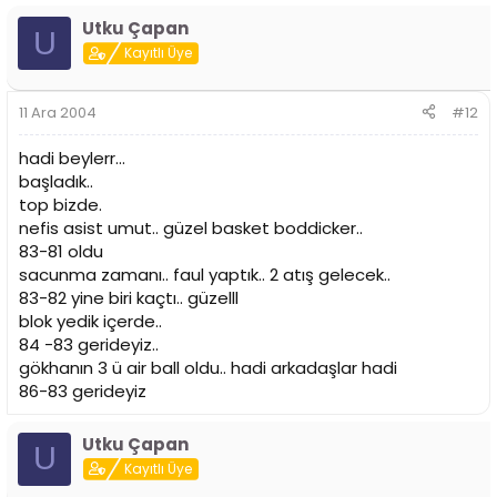
Utku Çapan
U
Kayıtlı Üye
11 Ara 2004
#12
hadi beylerr...
başladık..
top bizde.
nefis asist umut.. güzel basket boddicker..
83-81 oldu
sacunma zamanı.. faul yaptık.. 2 atış gelecek..
83-82 yine biri kaçtı.. güzelll
blok yedik içerde..
84 -83 gerideyiz..
gökhanın 3 ü air ball oldu.. hadi arkadaşlar hadi
86-83 gerideyiz
Utku Çapan
U
Kayıtlı Üye