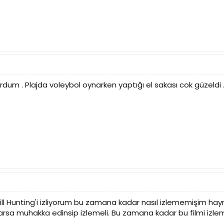
ordum . Plajda voleybol oynarken yaptığı el sakası cok güzeldi
l Hunting'i izliyorum bu zamana kadar nasıl izlememişim hay
rsa muhakka edinsip izlemeli. Bu zamana kadar bu filmi izlemey