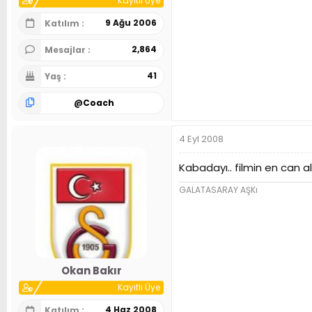
Kayıtlı Üye
9 Ağu 2006
Katılım
2,864
Mesajlar
41
Yaş
@
Coach
4 Eyl 2008
Kabadayı.. filmin en can 
GALATASARAY AŞKı
Okan Bakır
Kayıtlı Üye
4 Haz 2008
Katılım