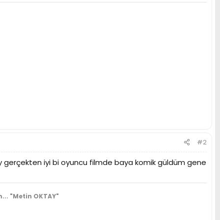
#2
nsoy gerçekten iyi bi oyuncu filmde baya komik güldüm gene
...
"Metin OKTAY"