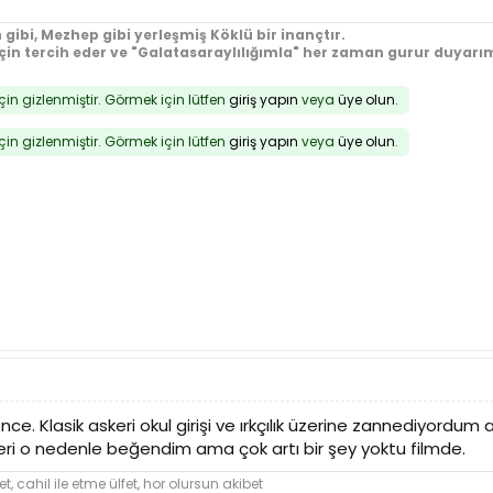
 gibi, Mezhep gibi yerleşmiş Köklü bir inançtır.
için tercih eder ve "Galatasaraylılığımla" her zaman gurur duyarım
için gizlenmiştir. Görmek için lütfen
giriş yapın
veya
üye olun
.
için gizlenmiştir. Görmek için lütfen
giriş yapın
veya
üye olun
.
ce. Klasik askeri okul girişi ve ırkçılık üzerine zannediyordum am
eri o nedenle beğendim ama çok artı bir şey yoktu filmde.
et,
cahil
ile etme ülfet, hor olursun akibet