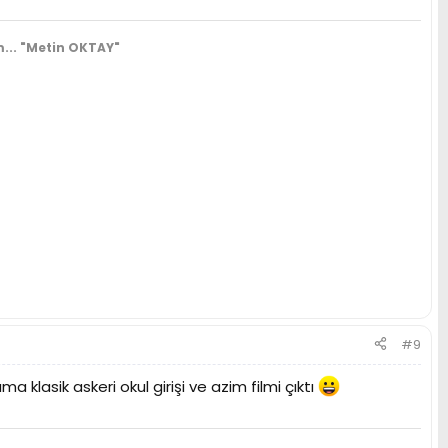
...
"Metin OKTAY"
#9
a klasik askeri okul girişi ve azim filmi çıktı