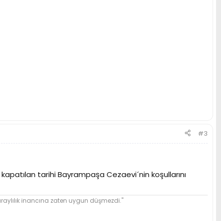
#3
 kapatılan tarihi Bayrampaşa Cezaevi´nin koşullarını
ylılık inancına zaten uygun düşmezdi."