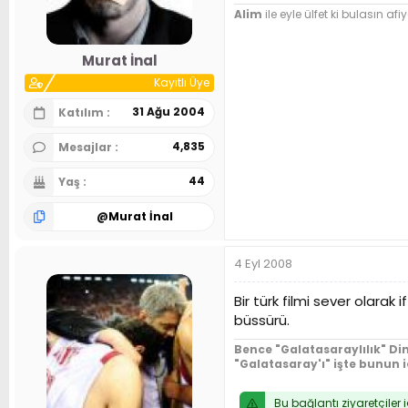
n
h
Alim
ile eyle ülfet ki bulasın afiy
i
Murat İnal
Kayıtlı Üye
31 Ağu 2004
Katılım
4,835
Mesajlar
44
Yaş
@
Murat İnal
4 Eyl 2008
Bir türk filmi sever olara
büssürü.
Bence "Galatasaraylılık" Din
"Galatasaray'ı" işte bunun 
Bu bağlantı ziyaretçiler 