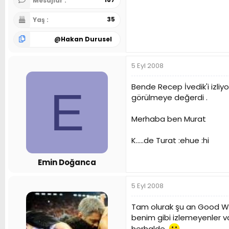
Mesajlar
35
Yaş
@
Hakan Durusel
5 Eyl 2008
Bende Recep İvedik'i izliy
E
görülmeye değerdi .
Merhaba ben Murat
K.....de Turat :ehue :hi
Emin Doğanca
5 Eyl 2008
Tam olurak şu an Good Wil
benim gibi izlemeyenler va
herhalde.