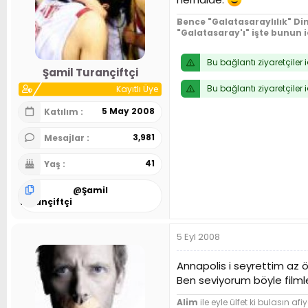
Bence "Galatasaraylılık" Din
"Galatasaray'ı" işte bunun 
Bu bağlantı ziyaretçiler 
Şamil Turançiftçi
Bu bağlantı ziyaretçiler 
Kayıtlı Üye
5 May 2008
Katılım
3,981
Mesajlar
41
Yaş
@
Şamil
Turançiftçi
5 Eyl 2008
Annapolis i seyrettim az ön
Ben seviyorum böyle filml
Alim
ile eyle ülfet ki bulasın afiy