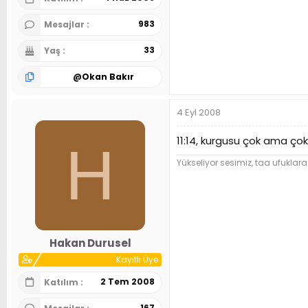
983
Mesajlar
33
Yaş
@
Okan Bakır
4 Eyl 2008
11:14, kurgusu çok ama çok
H
Yükseliyor sesimiz, taa ufuklara
Hakan Durusel
Kayıtlı Üye
2 Tem 2008
Katılım
167