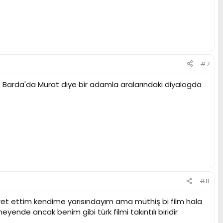
#7
 . Barda'da Murat diye bir adamla aralarındaki diyalogda
#8
ret ettim kendime yarısındayım ama müthiş bi film hala
ende ancak benim gibi türk filmi takıntılı biridir