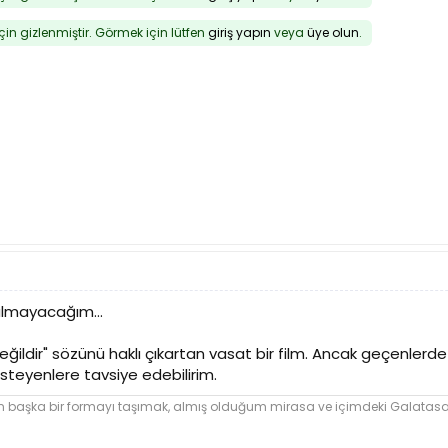
için gizlenmiştir. Görmek için lütfen
giriş yapın
veya
üye olun
.
lmayacağım...
ğildir" sözünü haklı çıkartan vasat bir film. Ancak geçenlerde
steyenlere tavsiye edebilirim.
şka bir formayı taşımak, almış olduğum mirasa ve içimdeki Galatasara