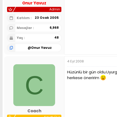
Onur Yavuz
Admin
23 Ocak 2005
Katılım
6,968
Mesajlar
48
Yaş
@
Onur Yavuz
4 Eyl 2008
Hüzünlü bir gün oldu.Uyu
C
herkese öneririm
Coach