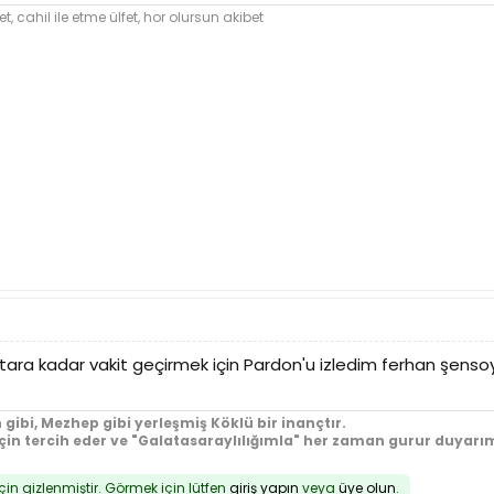
et,
cahil
ile etme ülfet, hor olursun akibet
k iftara kadar vakit geçirmek için Pardon'u izledim ferhan şe
 gibi, Mezhep gibi yerleşmiş Köklü bir inançtır.
için tercih eder ve "Galatasaraylılığımla" her zaman gurur duyarım
için gizlenmiştir. Görmek için lütfen
giriş yapın
veya
üye olun
.