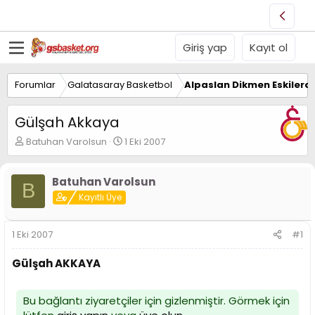
Giriş yap
Kayıt ol
Forumlar
Galatasaray Basketbol
Alpaslan Dikmen Eskilerd
Gülşah Akkaya
K
B
Batuhan Varolsun
1 Eki 2007
o
a
n
ş
u
l
Batuhan Varolsun
B
y
a
Kayıtlı Üye
u
n
B
g
a
ı
1 Eki 2007
#1
ş
ç
l
t
Gülşah AKKAYA
a
a
t
r
a
i
Bu bağlantı ziyaretçiler için gizlenmiştir. Görmek için
n
h