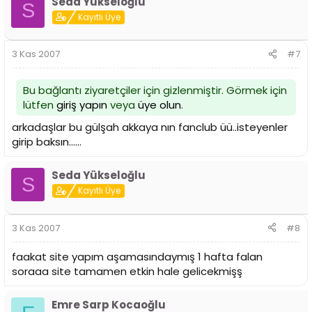
Seda Yükseloğlu
S
Kayıtlı Üye
3 Kas 2007
#7
Bu bağlantı ziyaretçiler için gizlenmiştir. Görmek için
lütfen
giriş yapın
veya
üye olun
.
arkadaşlar bu gülşah akkaya nın fanclub üü..isteyenler
girip baksın......
Seda Yükseloğlu
S
Kayıtlı Üye
3 Kas 2007
#8
faakat site yapım aşamasındaymış 1 hafta falan
soraaa site tamamen etkin hale gelicekmişş
Emre Sarp Kocaoğlu