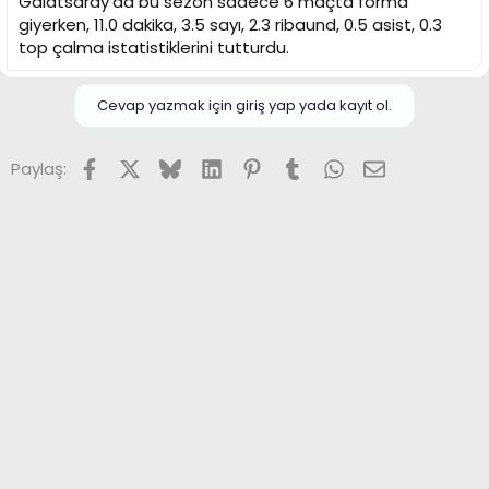
Galatsaray'da bu sezon sadece 6 maçta forma
giyerken, 11.0 dakika, 3.5 sayı, 2.3 ribaund, 0.5 asist, 0.3
top çalma istatistiklerini tutturdu.
Cevap yazmak için giriş yap yada kayıt ol.
Facebook
X (Twitter)
Bluesky
LinkedIn
Pinterest
Tumblr
WhatsApp
E-posta
Paylaş: