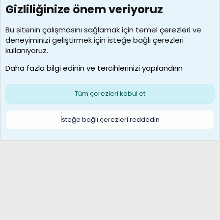
Gizliliğinize önem veriyoruz
7388
Kullanıcılar
Bu sitenin çalışmasını sağlamak için temel
çerezleri
ve
deneyiminizi geliştirmek için isteğe bağlı çerezleri
borabekirogluu
kullanıyoruz.
Son üye
Daha fazla bilgi edinin ve tercihlerinizi yapılandırın
Bize ulaşın
Şartlar ve kurallar
Gizlilik politikası
Çerezler
Yardım
Ana sayfa
R
Tüm çerezleri kabul et
S
S
Galatasaray Basketbol | GS Basket Taraftar Platformu
İsteğe bağlı çerezleri reddedin
®
Community platform by XenForo
© 2010-2026 XenForo Ltd.
XenForo Türkçe 🇹🇷 Destek Forumu –
XenWp.Com