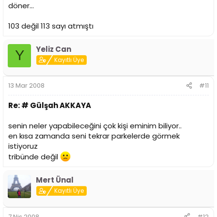
döner...
103 değil 113 sayı atmıştı
Yeliz Can
Y
Kayıtlı Üye
13 Mar 2008
#11
Re: # Gülşah AKKAYA
senin neler yapabileceğini çok kişi eminim biliyor..
en kısa zamanda seni tekrar parkelerde görmek
istiyoruz
tribünde değil
Mert Ünal
Kayıtlı Üye
7 Nis 2008
#12