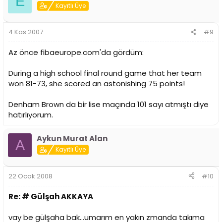
E
Kayıtlı Üye
4 Kas 2007
#9
Az önce fibaeurope.com'da gördüm:
During a high school final round game that her team
won 81-73, she scored an astonishing 75 points!
Denham Brown da bir lise maçında 101 sayı atmıştı diye
hatırlıyorum.
Aykun Murat Alan
A
Kayıtlı Üye
22 Ocak 2008
#10
Re: # Gülşah AKKAYA
vay be gülşaha bak...umarım en yakın zmanda takıma