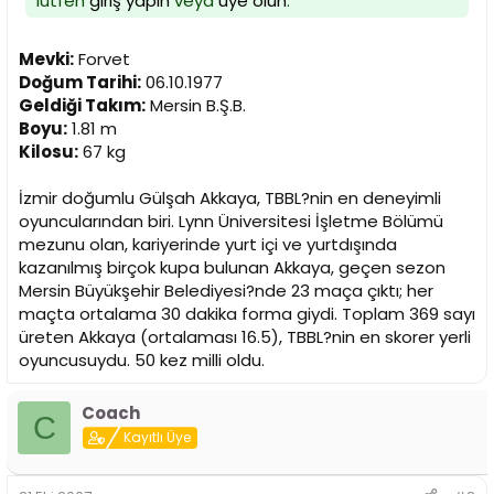
lütfen
giriş yapın
veya
üye olun
.
i
Mevki:
Forvet
Doğum Tarihi:
06.10.1977
Geldiği Takım:
Mersin B.Ş.B.
Boyu:
1.81 m
Kilosu:
67 kg
İzmir doğumlu Gülşah Akkaya, TBBL?nin en deneyimli
oyuncularından biri. Lynn Üniversitesi İşletme Bölümü
mezunu olan, kariyerinde yurt içi ve yurtdışında
kazanılmış birçok kupa bulunan Akkaya, geçen sezon
Mersin Büyükşehir Belediyesi?nde 23 maça çıktı; her
maçta ortalama 30 dakika forma giydi. Toplam 369 sayı
üreten Akkaya (ortalaması 16.5), TBBL?nin en skorer yerli
oyuncusuydu. 50 kez milli oldu.
Coach
C
Kayıtlı Üye