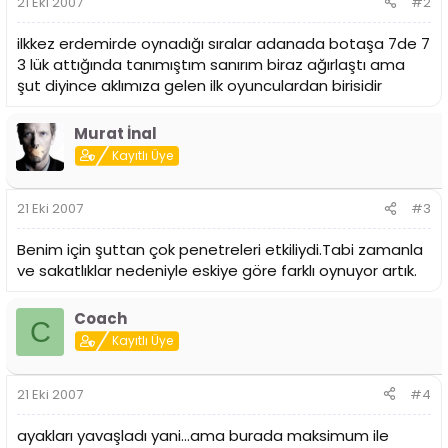
21 Eki 2007
#2
ilkkez erdemirde oynadığı sıralar adanada botaşa 7de 7
3 lük attığında tanımıştım sanırım biraz ağırlaştı ama
şut diyince aklımıza gelen ilk oyunculardan birisidir
Murat İnal
Kayıtlı Üye
21 Eki 2007
#3
Benim için şuttan çok penetreleri etkiliydi.Tabi zamanla
ve sakatlıklar nedeniyle eskiye göre farklı oynuyor artık.
Coach
C
Kayıtlı Üye
21 Eki 2007
#4
ayakları yavaşladı yani...ama burada maksimum ile