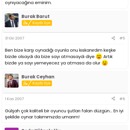
oynıyacağına eminim.
Burak Barut
Kayıtlı Üye
31 Eki 2007
#5
Ben bize karşı oynadığı oyunla onu kıskanırdım keşke
bizde olsaydı da bize sayı atmasaydı diye
Artık
bizde ya sayı yemeyecez ya atmasa da olur
Burak Ceyhan
Kayıtlı Üye
1 Kas 2007
#6
Gülşah çok kaliteli bir oyuncu şutları falan düzgün... En iyi
şekilde oynar takımımızda umarım!