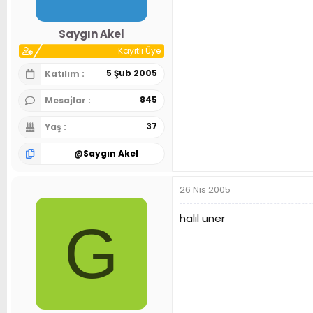
Saygın Akel
Kayıtlı Üye
5 Şub 2005
Katılım
845
Mesajlar
37
Yaş
@
Saygın Akel
26 Nis 2005
halıl uner
G