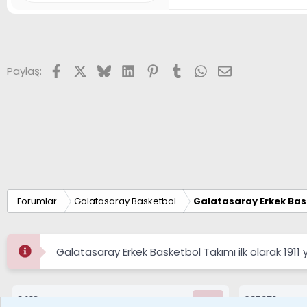
Facebook
X (Twitter)
Bluesky
LinkedIn
Pinterest
Tumblr
WhatsApp
E-posta
Paylaş:
Forumlar
Galatasaray Basketbol
Galatasaray Erkek Bas
Galatasaray Erkek Basketbol Takımı ilk olarak 1911 
8413
687251