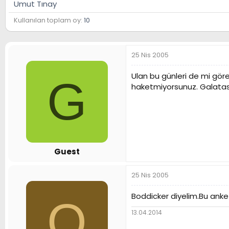
Umut Tınay
n
h
i
Kullanılan toplam oy
10
25 Nis 2005
Ulan bu günleri de mi göre
G
haketmiyorsunuz. Galatasar
Guest
25 Nis 2005
Boddicker diyelim.Bu ank
O
13.04.2014