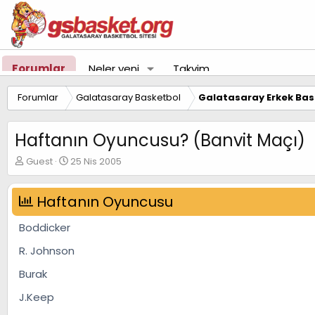
Forumlar
Neler yeni
Takvim
Forumlar
Galatasaray Basketbol
Galatasaray Erkek Bas
Haftanın Oyuncusu? (Banvit Maçı)
K
B
Guest
25 Nis 2005
o
a
n
ş
u
Haftanın Oyuncusu
l
y
a
u
n
Boddicker
B
g
a
ı
R. Johnson
ş
ç
Burak
l
t
a
a
J.Keep
t
r
a
i