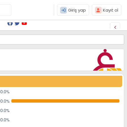
Giriş yap
Kayıt ol
0.0%
00.0%
0.0%
0.0%