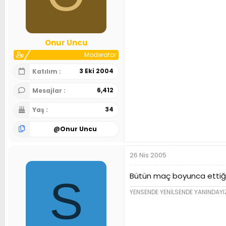
Onur Uncu
Moderator
3 Eki 2004
Katılım
6,412
Mesajlar
34
Yaş
@
Onur Uncu
26 Nis 2005
Bütün maç boyunca ettiği
S
YENSENDE YENİLSENDE YANINDAYIZ