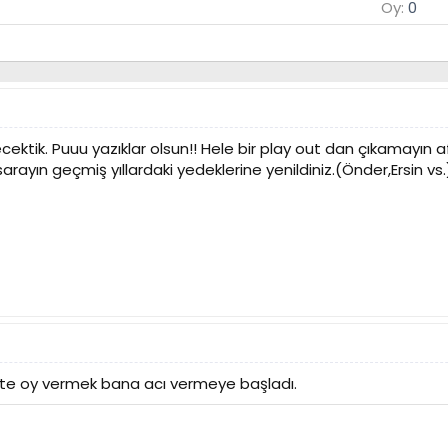
Oy:
0
cektik. Puuu yazıklar olsun!! Hele bir play out dan çıkamayın 
ayın geçmiş yıllardaki yedeklerine yenildiniz.(Önder,Ersin vs.
ete oy vermek bana acı vermeye başladı.