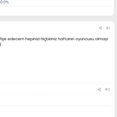
0.0%
#1
afişe edecem hepinizi hiçbiriniz haftanın oyuncusu olmayı
)
#2