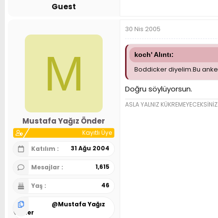
Guest
30 Nis 2005
M
koch' Alıntı:
Boddicker diyelim.Bu ank
Doğru söylüyorsun.
ASLA YALNIZ KÜKREMEYECEKSİNİZ
Mustafa Yağız Önder
Kayıtlı Üye
31 Ağu 2004
Katılım
1,615
Mesajlar
46
Yaş
@
Mustafa Yağız
Önder