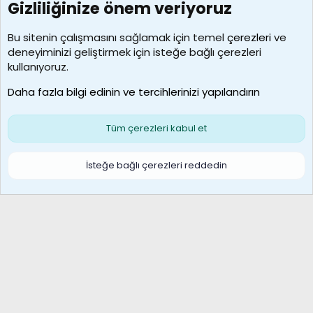
Gizliliğinize önem veriyoruz
7390
Kullanıcılar
Bu sitenin çalışmasını sağlamak için temel
çerezleri
ve
deneyiminizi geliştirmek için isteğe bağlı çerezleri
MosesBrownHayranı
kullanıyoruz.
Son üye
Daha fazla bilgi edinin ve tercihlerinizi yapılandırın
Bize ulaşın
Şartlar ve kurallar
Gizlilik politikası
Çerezler
Yardım
Ana sayfa
R
Tüm çerezleri kabul et
S
S
Galatasaray Basketbol | GS Basket Taraftar Platformu
İsteğe bağlı çerezleri reddedin
®
Community platform by XenForo
© 2010-2026 XenForo Ltd.
XenForo Türkçe 🇹🇷 Destek Forumu –
XenWp.Com