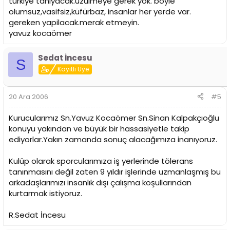
türkiye taniyacak.üzülmeye gerek yok. boyle
olumsuz,vasifsiz,küfürbaz, insanlar her yerde var.
gereken yapilacak.merak etmeyin.
yavuz kocaömer
Sedat İncesu
S
Kayıtlı Üye
20 Ara 2006
#5
Kurucularımız Sn.Yavuz Kocaömer Sn.Sinan Kalpakçıoğlu
konuyu yakından ve büyük bir hassasiyetle takip
ediyorlar.Yakın zamanda sonuç alacağımıza inanıyoruz.
Kulüp olarak sporcularımıza iş yerlerinde tölerans
tanınmasını değil zaten 9 yıldır işlerinde uzmanlaşmış bu
arkadaşlarımızı insanlık dışı çalışma koşullarından
kurtarmak istiyoruz.
R.Sedat İncesu