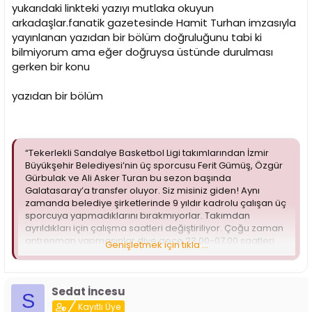
i
yukarıdaki linkteki yazıyı mutlaka okuyun
arkadaşlar.fanatik gazetesinde Hamit Turhan imzasıyla
yayınlanan yazıdan bir bölüm doğruluğunu tabi ki
bilmiyorum ama eğer doğruysa üstünde durulması
gerken bir konu
yazıdan bir bölüm
“Tekerlekli Sandalye Basketbol Ligi takımlarından İzmir
Büyükşehir Belediyesi’nin üç sporcusu Ferit Gümüş, Özgür
Gürbulak ve Ali Asker Turan bu sezon başında
Galatasaray’a transfer oluyor. Siz misiniz giden! Aynı
zamanda belediye şirketlerinde 9 yıldır kadrolu çalışan üç
sporcuya yapmadıklarını bırakmıyorlar. Takımdan
ayrıldıkları için çalışma saatleri değiştiriliyor. Çoğu zaman
antrenman yapmasınlar diye gece 23.00-07.00 saatleri
Genişletmek için tıkla ...
arasında çalıştırılıyorlar. Bununla da yetinilmiyor. Maçlara
çıkmalarını engellemek için pazar olan izin günleri
çarşambaya alınıyor. İstifa etmeleri için amirlerinin baskı
ve tacizlerini ise anlatmaya bile gerek yok. Galatasaray
Sedat İncesu
S
kulübü konuyu, belediyenin CHP’li olması nedeniyle
Kayıtlı Üye