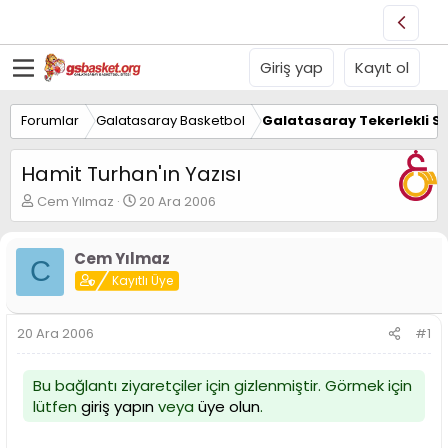
Giriş yap
Kayıt ol
Forumlar
Galatasaray Basketbol
Galatasaray Tekerlekli S
Hamit Turhan'ın Yazısı
K
B
Cem Yılmaz
20 Ara 2006
o
a
n
ş
u
l
Cem Yılmaz
C
y
a
Kayıtlı Üye
u
n
B
g
a
ı
20 Ara 2006
#1
ş
ç
l
t
a
a
Bu bağlantı ziyaretçiler için gizlenmiştir. Görmek için
t
r
lütfen
giriş yapın
veya
üye olun
.
a
i
n
h