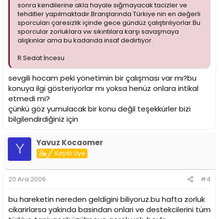
sonra kendilerine akla hayale sığmayacak tacizler ve
tehditler yapılmaktadır.Branşlarında Türkiye nin en değerli
sporcuları çaresizlik içinde gece gündüz çalıştırılıyorlar.Bu
sporcular zorluklara vw sıkıntılara karşı savaşmaya
alışkınlar ama bu kadarıda insaf dedirtiyor.
R.Sedat İncesu
sevgili hocam peki yönetimin bir çalışması var mı?bu
konuya ilgi gösteriyorlar mı yoksa henüz onlara intikal
etmedi mi?
çünkü göz yumulacak bir konu değil teşekkürler bizi
bilgilendirdiğiniz için
Yavuz Kocaomer
Y
Kayıtlı Üye
20 Ara 2006
#4
bu hareketin nereden geldigini biliyoruz.bu hafta zorluk
cikarirlarsa yakinda basindan onlari ve destekcilerini tüm