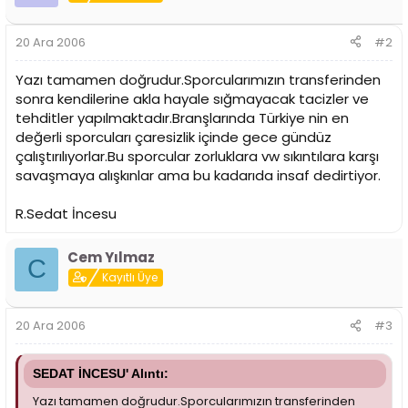
Başkan Deniz Baykal’a bir mektupla iletiyor. Ancak cevap
alınamıyor. Haftasonu lig başlıyor. Eğer bir sonuç
alınamazsa Galatasaray bu üç oyuncusundan mahrum
20 Ara 2006
#2
bir şekilde maça çıkacak.”
Bu sporculara, yıllarca rekorlar kırarak şampiyon
Yazı tamamen doğrudur.Sporcularımızın transferinden
olmasına katkı sağladıkları eski kulüplerinde reva görülen
sonra kendilerine akla hayale sığmayacak tacizler ve
davranış bu...
tehditler yapılmaktadır.Branşlarında Türkiye nin en
Şimdi söyler misiniz?
değerli sporcuları çaresizlik içinde gece gündüz
İnsanın insana ettiğini yapabilecek başka bir canlı var mı?
çalıştırılıyorlar.Bu sporcular zorluklara vw sıkıntılara karşı
savaşmaya alışkınlar ama bu kadarıda insaf dedirtiyor.
R.Sedat İncesu
Cem Yılmaz
C
Kayıtlı Üye
20 Ara 2006
#3
SEDAT İNCESU' Alıntı:
Yazı tamamen doğrudur.Sporcularımızın transferinden