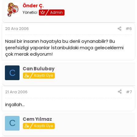
Önder Ç.
Yönetici
Admin
20 Ara 2006
#6
Nasıl bir insanın hayatıyla bu denli oynanabilir? Bu
şerefsizligi yapanlar İstanbuldaki maça geleceklermi
çok merak ediyorum!
Can Bulubay
C
Kayıtlı Üye
21 Ara 2006
#7
inşallah...
Cem Yılmaz
C
Kayıtlı Üye