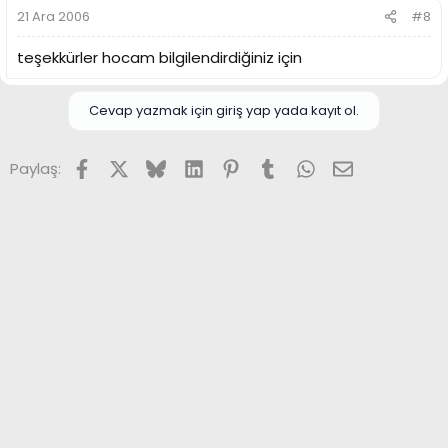
21 Ara 2006
#8
teşekkürler hocam bilgilendirdiğiniz için
Cevap yazmak için giriş yap yada kayıt ol.
Facebook
X (Twitter)
Bluesky
LinkedIn
Pinterest
Tumblr
WhatsApp
E-posta
Paylaş: