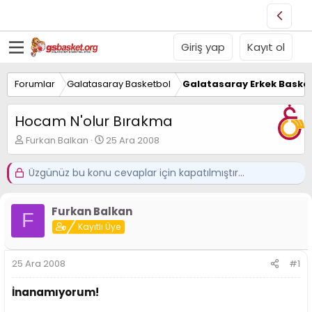
Giriş yap
Kayıt ol
Forumlar
Galatasaray Basketbol
Galatasaray Erkek Basket
Hocam N'olur Bırakma
K
B
Furkan Balkan
25 Ara 2008
o
a
n
ş
Üzgünüz bu konu cevaplar için kapatılmıştır...
u
l
y
a
u
n
Furkan Balkan
B
g
F
a
Kayıtlı Üye
ı
ş
ç
l
t
25 Ara 2008
#1
a
a
t
r
a
i
İnanamıyorum!
n
h