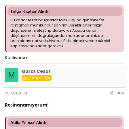
Tolga Kaplan' Alıntı:
Bu kadar tezat bir taraftar topluluguna gsbasket'te
rastlamak mümkündür sanırım.Sürekli birbirimizin
düşüncelerini eleştirip duruyoruz.Acaba kendi
düşüncemizin dogrulugundan ne kadar eminizde
baskalarına laf yetiştiriyoruz.Birlik olmak yerine sürekli
kapısmak ne kadar gereksiz.
Katılıyorum
Murat Cesur
M
Kayıtlı Üye
25 Ara 2008
#18
Re: İnanamıyorum!
Atilla Yılmaz' Alıntı: