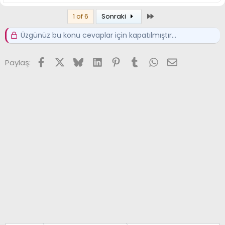
Son
1 of 6
Sonraki
Üzgünüz bu konu cevaplar için kapatılmıştır...
Facebook
X (Twitter)
Bluesky
LinkedIn
Pinterest
Tumblr
WhatsApp
E-posta
Paylaş: