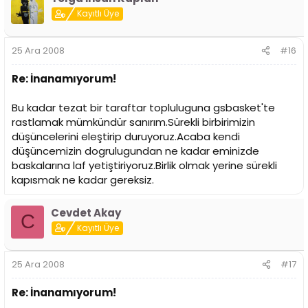
Kayıtlı Üye
25 Ara 2008
#16
Re: İnanamıyorum!
Bu kadar tezat bir taraftar topluluguna gsbasket'te
rastlamak mümkündür sanırım.Sürekli birbirimizin
düşüncelerini eleştirip duruyoruz.Acaba kendi
düşüncemizin dogrulugundan ne kadar eminizde
baskalarına laf yetiştiriyoruz.Birlik olmak yerine sürekli
kapısmak ne kadar gereksiz.
Cevdet Akay
C
Kayıtlı Üye
25 Ara 2008
#17
Re: İnanamıyorum!