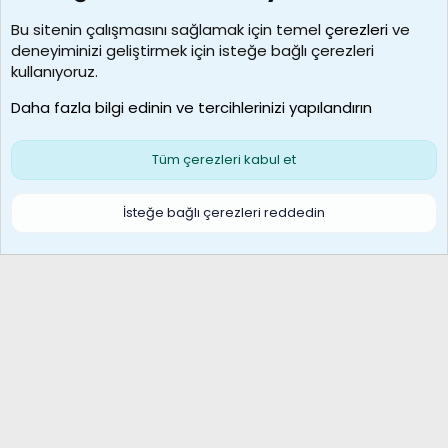
Kullanıcılar
Bu sitenin çalışmasını sağlamak için temel
çerezleri
ve
deneyiminizi geliştirmek için isteğe bağlı çerezleri
borabekirogluu
kullanıyoruz.
Son üye
Daha fazla bilgi edinin ve tercihlerinizi yapılandırın
Bize ulaşın
Şartlar ve kurallar
Gizlilik politikası
Çerezler
Yardım
Ana sayfa
R
Tüm çerezleri kabul et
S
S
Galatasaray Basketbol | GS Basket Taraftar Platformu
İsteğe bağlı çerezleri reddedin
®
Community platform by XenForo
© 2010-2026 XenForo Ltd.
XenForo Türkçe 🇹🇷 Destek Forumu –
XenWp.Com