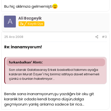
Bu hiç aklımıza gelmemişti
Ali Bozgeyik
A
Kayıtlı Üye
25 Ara 2008
#3
Re: İnanamıyorum!
furkanbalkan' Alıntı:
Son olarak Galatasaray Erkek basketbol takımını ayağa
kaldıran Murat Özyer'i hiç birimiz istifaya davet etmemeli
çünkü o bunları haketmiyor...
Bende sana inanamıyorum,şu yazdığını bir oku git
karanlık bir odada kendi başına düşün,dalga
geçmiyorum yanlış anlama sadece bir rica...