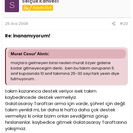
Selçuk Kahveci
S
Kayıtlı Üye
25 Ara 2008
#20
Re: İnanamıyorum!
Murat Cesur' Alıntı:
maçlara gelmeyen birisi neden murat özyer gidene
kadar gitmeyecegim derki...ben bu takım avrupanın 5.
sınıf kupasında 10.sınıf takımına 25-30 sayı fark yesin diye
tutmuyorum...
takım kazanınca destek veriyor isek takım
kaybedincede destek vermeliyiz.
Galatasaray Taraftarı arma için vardır, şöhret için değil.
takım yenildi mi, bir daha ki hafta daha çok destek
vermeliyiz ki onlar bizim onları sevdiğimizi görüp
hırslansınlar. kaybedice gitmek Galatasaray Taraftarına
yakışmaz.