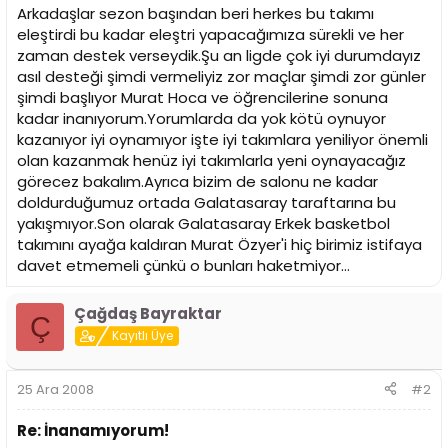
i
Arkadaşlar sezon başından beri herkes bu takımı
eleştirdi bu kadar eleştri yapacağımıza sürekli ve her
zaman destek verseydik.Şu an ligde çok iyi durumdayız
asıl desteği şimdi vermeliyiz zor maçlar şimdi zor günler
şimdi başlıyor Murat Hoca ve öğrencilerine sonuna
kadar inanıyorum.Yorumlarda da yok kötü oynuyor
kazanıyor iyi oynamıyor işte iyi takımlara yeniliyor önemli
olan kazanmak henüz iyi takımlarla yeni oynayacağız
görecez bakalım.Ayrıca bizim de salonu ne kadar
doldurduğumuz ortada Galatasaray taraftarına bu
yakışmıyor.Son olarak Galatasaray Erkek basketbol
takımını ayağa kaldıran Murat Özyer'i hiç birimiz istifaya
davet etmemeli çünkü o bunları haketmiyor...
Çağdaş Bayraktar
Ç
Kayıtlı Üye
25 Ara 2008
#2
Re: İnanamıyorum!