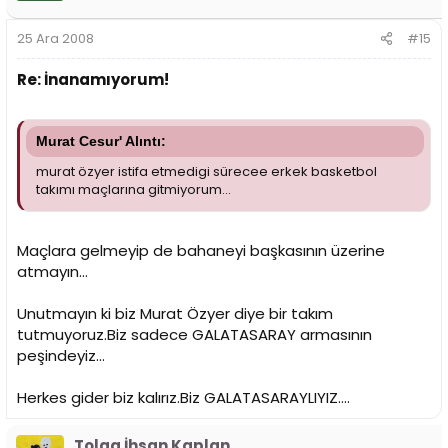
25 Ara 2008
#15
Re: İnanamıyorum!
Murat Cesur' Alıntı:
murat özyer istifa etmedigi sürecee erkek basketbol
takımı maçlarına gitmiyorum...
Maçlara gelmeyip de bahaneyi başkasının üzerine
atmayın...
Unutmayın ki biz Murat Özyer diye bir takım
tutmuyoruz.Biz sadece GALATASARAY armasının
peşindeyiz...
Herkes gider biz kalırız.Biz GALATASARAYLIYIZ....
Tolga İhsan Kaplan