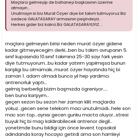
Maçlara gelmeyip de bahaneyi başkasının üzerine
atmayın...
Unutmayın ki biz Murat Özyer diye bir takım tutmuyoruz.Biz
sadece GALATASARAY armasının peşindeyiz...
Herkes gider biz kalırız.Biz GALATASARAYLIYIZ....
maçlara gelmeyen birisi neden murat özyer gidene
kadar gitmeyecegim derki...ben bu takım avrupanın 5.
sınıf kupasında 10.sınıf takımına 25-30 sayı fark yesin
diye tutmuyorum...bu kadar yatırım yapılmışsa bunun
karşılıgı bu olmamalıı...murat özyer hayatında hiç bi
zaman 1. adam olmadı bunca yıl hep yardımcı
antrenorluk yaptı...
gelmiş berberligi bizim başmızda ögreniyor.....
ben buna karşıyım...
geçen sezon bu sezon her zaman kilit maçlarda
yokuz...gecen sene telekom macı unutulmadı...hele son
mac son top...aynısı gecen gunku macta oluyor...stresi
buyuk hiç bi maçı kaldırabilecek antrenor degil...
yonetimde bunu bildigi için önce levent topsakal
adındanda koray hocayıo getirdi ama son hamleyi