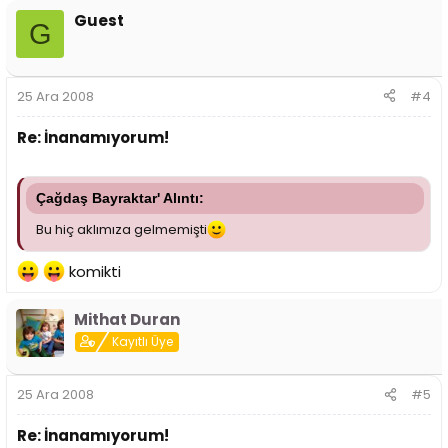
Guest
G
25 Ara 2008
#4
Re: İnanamıyorum!
Çağdaş Bayraktar' Alıntı:
Bu hiç aklımıza gelmemişti
komikti
Mithat Duran
Kayıtlı Üye
25 Ara 2008
#5
Re: İnanamıyorum!