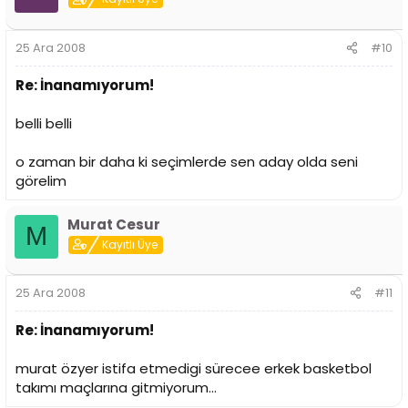
25 Ara 2008
#10
Re: İnanamıyorum!
belli belli
o zaman bir daha ki seçimlerde sen aday olda seni
görelim
Murat Cesur
M
Kayıtlı Üye
25 Ara 2008
#11
Re: İnanamıyorum!
murat özyer istifa etmedigi sürecee erkek basketbol
takımı maçlarına gitmiyorum...