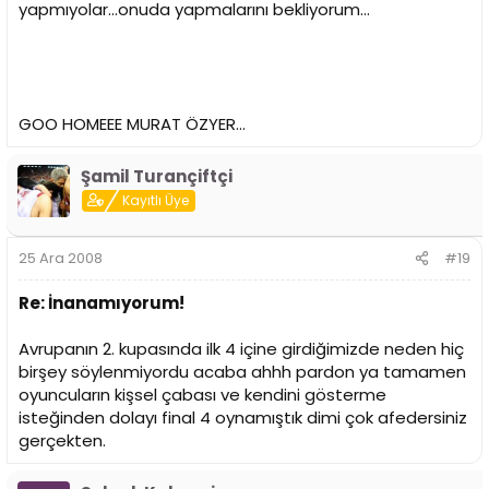
yapmıyolar...onuda yapmalarını bekliyorum...
GOO HOMEEE MURAT ÖZYER...
Şamil Turançiftçi
Kayıtlı Üye
25 Ara 2008
#19
Re: İnanamıyorum!
Avrupanın 2. kupasında ilk 4 içine girdiğimizde neden hiç
birşey söylenmiyordu acaba ahhh pardon ya tamamen
oyuncuların kişsel çabası ve kendini gösterme
isteğinden dolayı final 4 oynamıştık dimi çok afedersiniz
gerçekten.