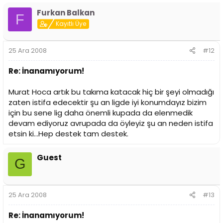
Furkan Balkan
F
Kayıtlı Üye
25 Ara 2008
#12
Re: İnanamıyorum!
Murat Hoca artık bu takıma katacak hiç bir şeyi olmadığı
zaten istifa edecektir şu an ligde iyi konumdayız bizim
için bu sene lig daha önemli kupada da elenmedik
devam ediyoruz avrupada da öyleyiz şu an neden istifa
etsin ki...Hep destek tam destek.
Guest
G
25 Ara 2008
#13
Re: İnanamıyorum!