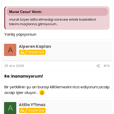
Murat Cesur' Alıntı:
murat özyer istifa etmedigi sürecee erkek basketbol
takımı maçlarına gitmiyorum...
Yanlış yapıyorsun
Alperen Kaplan
A
Kayıtlı Üye
25 Ara 2008
#14
Re: İnanamıyorum!
Bir yetkilinin şu an burayı kilitlemesini rica ediyorum,acaip
acaip işler oluyor...
Atilla Y?lmaz
A
Kayıtlı Üye