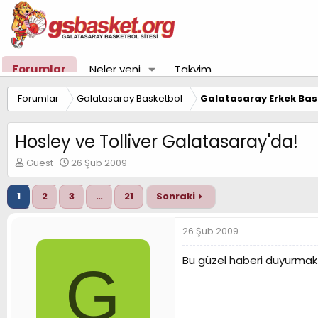
Forumlar
Neler yeni
Takvim
Forumlar
Galatasaray Basketbol
Galatasaray Erkek Bas
Hosley ve Tolliver Galatasaray'da!
K
B
Guest
26 Şub 2009
o
a
n
ş
1
2
3
…
21
Sonraki
u
l
y
a
u
n
26 Şub 2009
B
g
a
ı
Bu güzel haberi duyurmak 
G
ş
ç
l
t
a
a
t
r
a
i