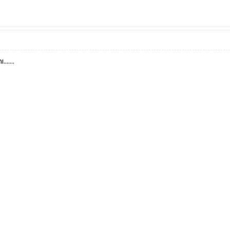
.....