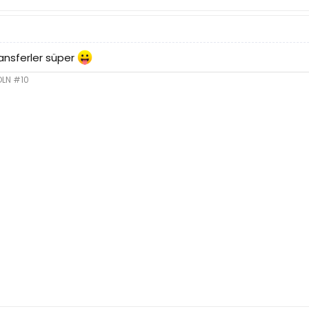
ansferler süper
OLN #10