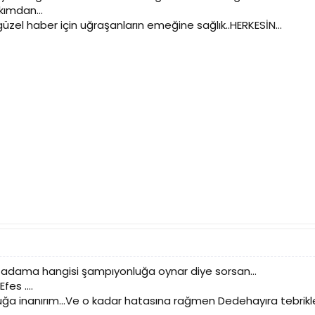
kımdan...
zel haber için uğraşanların emeğine sağlık..HERKESİN...
 adama hangisi şampıyonluğa oynar diye sorsan...
es ....
a inanırım...Ve o kadar hatasına rağmen Dedehayıra tebriklerim