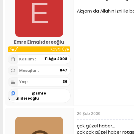
E
Akşam da Allahın izni ile
Emre Elmalıdereoğlu
Kayıtlı Üye
11 Ağu 2008
Katılım
847
Mesajlar
36
Yaş
@
Emre
Elmalıdereoğlu
26 Şub 2009
çok güzel haber...
çok çok güzel haber rotas