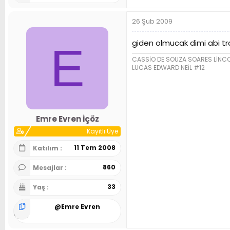
26 Şub 2009
giden olmucak dimi abi tr
E
CASSİO DE SOUZA SOARES LİNC
LUCAS EDWARD NEİL #12
Emre Evren İçöz
Kayıtlı Üye
11 Tem 2008
Katılım
860
Mesajlar
33
Yaş
@
Emre Evren
İçöz