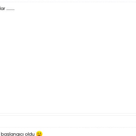
........
n başlangıcı oldu