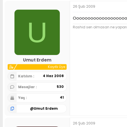
26 Şub 2009
Oooooooooooooooooooooooo
U
Rashid sen olmasan ne yaparız.
Umut Erdem
Kayıtlı Üye
4 Haz 2008
Katılım
530
Mesajlar
41
Yaş
@
Umut Erdem
26 Şub 2009