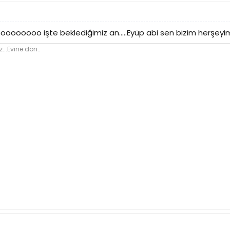
ooo işte beklediğimiz an.....Eyüp abi sen bizim herşeyimi
..Evine dön..