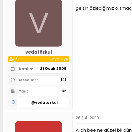
gelsin özlediğimiz o smaçlar .
V
vedatözkul
Kayıtlı Üye
21 Ocak 2009
Katılım
141
Mesajlar
32
Yaş
@
vedatözkul
26 Şub 2009
Allah bee ne güzel bir gü