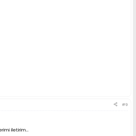
#9
i iletirim...