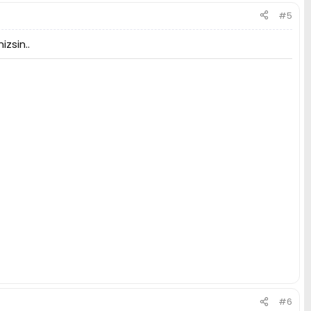
#5
zsin..
#6