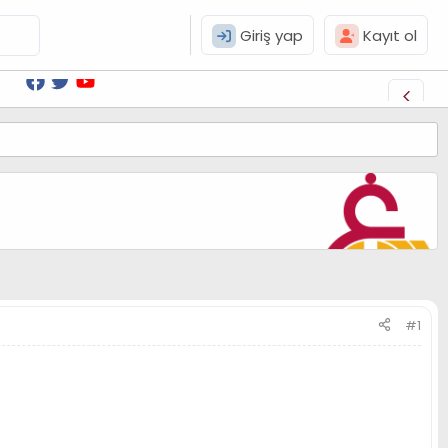
Giriş yap
Kayıt ol
#1