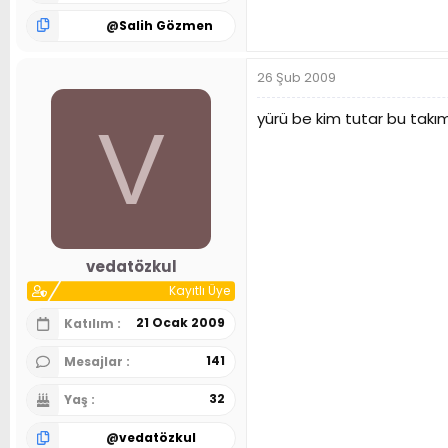
@
Salih Gözmen
26 Şub 2009
yürü be kim tutar bu takımı..
V
vedatözkul
Kayıtlı Üye
21 Ocak 2009
Katılım
141
Mesajlar
32
Yaş
@
vedatözkul