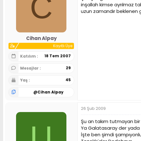
C
inşallah kimse ayrılmaz ta
uzun zamandır beklenen gü
Cihan Alpay
Kayıtlı Üye
18 Tem 2007
Katılım
29
Mesajlar
45
Yaş
@
Cihan Alpay
26 Şub 2009
Şu an takım tutmayan bir
U
Ya Galatasaray der yada Ef
İşte ben şimdi şampıyonluğ