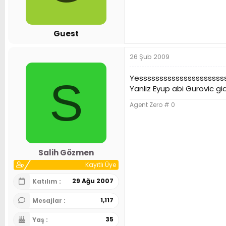
n
h
i
Guest
26 Şub 2009
Yesssssssssssssssssssss
S
Yanliz Eyup abi Gurovic g
Agent Zero # 0
Salih Gözmen
Kayıtlı Üye
29 Ağu 2007
Katılım
1,117
Mesajlar
35
Yaş