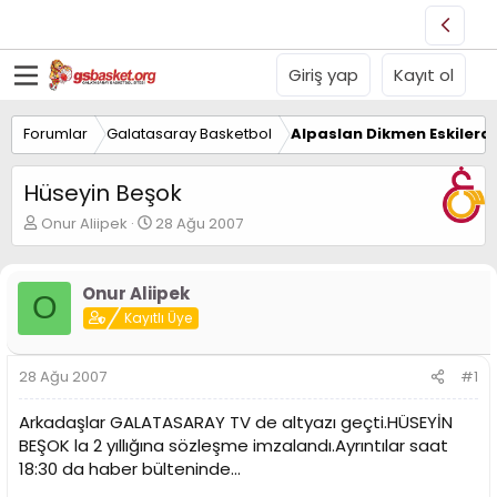
Giriş yap
Kayıt ol
Forumlar
Galatasaray Basketbol
Alpaslan Dikmen Eskilerd
Hüseyin Beşok
K
B
Onur Aliipek
28 Ağu 2007
o
a
n
ş
u
l
Onur Aliipek
O
y
a
Kayıtlı Üye
u
n
B
g
a
ı
28 Ağu 2007
#1
ş
ç
l
t
Arkadaşlar GALATASARAY TV de altyazı geçti.HÜSEYİN
a
a
t
r
BEŞOK la 2 yıllığına sözleşme imzalandı.Ayrıntılar saat
a
i
18:30 da haber bülteninde...
n
h