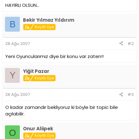
i
HAYIRLI OLSUN...
Bekir Yılmaz Yıldırım
B
Kayıtlı Üye
28 Ağu 2007
#2
Yeni Oyuncularımız diye bir konu var zaten!!
Yiğit Pazar
Y
Kayıtlı Üye
28 Ağu 2007
#3
O kadar zamandır bekliyoruz ki böyle bir topic bile
açılabilir.
Onur Aliipek
O
Kayıtlı Üye