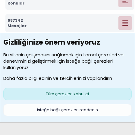
Konular
687342
Mesajlar
Gizliliğinize önem veriyoruz
7390
Kullanıcılar
Bu sitenin çalışmasını sağlamak için temel
çerezleri
ve
deneyiminizi geliştirmek için isteğe bağlı çerezleri
MosesBrownHayranı
kullanıyoruz.
Son üye
Daha fazla bilgi edinin ve tercihlerinizi yapılandırın
Bize ulaşın
Şartlar ve kurallar
Gizlilik politikası
Çerezler
Yardım
Ana sayfa
R
Tüm çerezleri kabul et
S
S
Galatasaray Basketbol | GS Basket Taraftar Platformu
İsteğe bağlı çerezleri reddedin
®
Community platform by XenForo
© 2010-2026 XenForo Ltd.
XenForo Türkçe 🇹🇷 Destek Forumu –
XenWp.Com