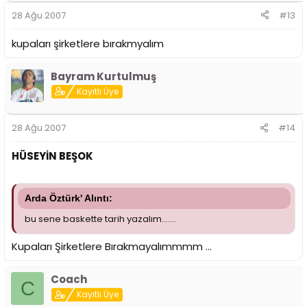
28 Ağu 2007
#13
kupaları şirketlere bırakmyalım
Bayram Kurtulmuş
Kayıtlı Üye
28 Ağu 2007
#14
HÜSEYİN BEŞOK
Arda Öztürk' Alıntı:
bu sene baskette tarih yazalım.......
Kupaları Şirketlere Bırakmayalımmmm ...
Coach
C
Kayıtlı Üye