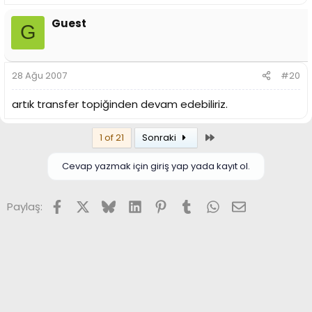
Guest
G
28 Ağu 2007
#20
artık transfer topiğinden devam edebiliriz.
Son
1 of 21
Sonraki
Cevap yazmak için giriş yap yada kayıt ol.
Facebook
X (Twitter)
Bluesky
LinkedIn
Pinterest
Tumblr
WhatsApp
E-posta
Paylaş: