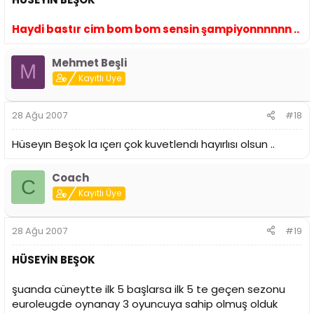
Haydi bastır cim bom bom sensin şampiyonnnnnn ..
Mehmet Beşli
M
Kayıtlı Üye
28 Ağu 2007
#18
Hüseyın Beşok la ıçerı çok kuvetlendı hayırlısı olsun ..
Coach
C
Kayıtlı Üye
28 Ağu 2007
#19
HÜSEYİN BEŞOK
şuanda cüneytte ilk 5 başlarsa ilk 5 te geçen sezonu
euroleugde oynanay 3 oyuncuya sahip olmuş olduk