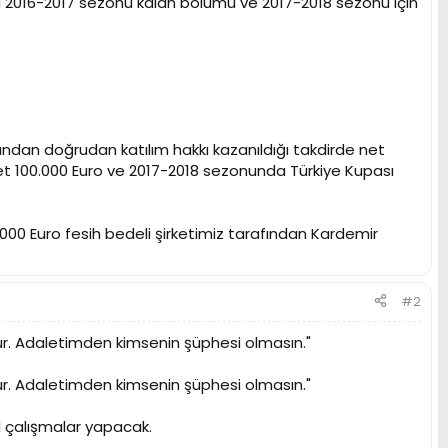
nda 2016-2017 sezonu kalan bölümü ve 2017-2018 sezonu için
ından doğrudan katılım hakkı kazanıldığı takdirde net
net 100.000 Euro ve 2017-2018 sezonunda Türkiye Kupası
000 Euro fesih bedeli şirketimiz tarafından Kardemir
#2
lur. Adaletimden kimsenin şüphesi olmasın."
lur. Adaletimden kimsenin şüphesi olmasın."
l çalışmalar yapacak.