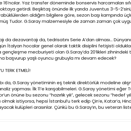
 16’ncılar. Yaz transfer döneminde bonservis harcamaları sıfır
ir noktaya getirdi. Beşiktaş önünde ilk yarıda Juventus 3-5-2’s
Karabüklülerden aldığım bilgilere göre, sezon başı kampında ü
müş Tudor. G.Saray malzemesiyle de zaman zaman çok uygun
 da dezavantajı da, tedrisatını Serie A’dan alması... Dünyanın bi
İtalyan hocalar genel olarak taktik disiplini fetişisti oldukla
 gençleşme mecburiyeti olan G.Saray’da 20’likleri zihnindeki
ığına başvurup yaşlı oyuncu grubuyla mı devam edecek?
U TERK ETMELİ!
bı da, G.Saray yönetiminin eş teknik direktörlük modeline alış
 analiz yapması. İlk 11’e karışabilmeleri. G.Saray yönetimi eğe
un önüne bu sezonu “hazırlık yılı”, gelecek sezonu “hedef yı
olmak istiyorsa, hepsi İstanbul’u terk edip Çin’e, Katar’a, Hin
layacak kulüpleri arasınlar. Çünkü bu G.Saray’ın, bu veteran l