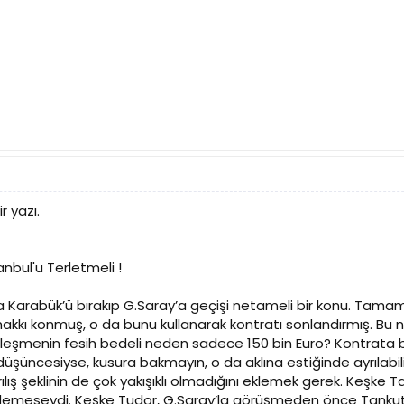
 yazı.
nbul'u Terletmeli !
Karabük’ü bırakıp G.Saray’a geçişi netameli bir konu. Tamam,
sih hakkı konmuş, o da bunu kullanarak kontratı sonlandırmış.
leşmenin fesih bedeli neden sadece 150 bin Euro? Kontrata b
düşüncesiyse, kusura bakmayın, o da aklına estiğinde ayrılabili
ılış şeklinin de çok yakışıklı olmadığını eklemek gerek. Keşke 
meseydi. Keşke Tudor, G.Saray’la görüşmeden önce Tankut’a 