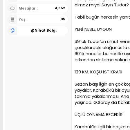
olmaz mıydı Sayın Tudor?
4,652
Mesajlar
Tabii bugün herkesin yanıt
35
Yaş
YENİ NESLE UYGUN
@
Nihat Bölgi
39’luk Tudor’un umut veren
çocuklardaki olağanüstü d
60’lık hocalar bu nesille u
erkenden sisteme sokan s
120 KM. KOŞU İSTİKRARI
Sezon başı ligin en çok k
yaydılar. Karabüklü bir oy
takımla yakalanması: Ana 
yaşında. G.Saray da Kara
ÜÇLÜ OYNAMA BECERİSİ
Karabük’le ilgili bir başka