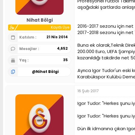
Profesyonel Futbol Takımım
n
h
aşağıdaki şartlarda anlaşm
i
Nihat Bölgi
2016-2017 sezonu için net
Kayıtlı Üye
2017-2018 sezonu için net 
21 Nis 2014
Katılım
Buna ek olarak,Teknik Dire
4,652
Mesajlar
200.000 Euro, UEFA Şampiyo
kazanıldığı takdirde net 5
35
Yaş
Ayrıca Igor Tudor'un eski
@
Nihat Bölgi
Karabükspor Kulübü Derne
16 Şub 2017
Igor Tudor: "Herkes şunu i
Igor Tudor: "Herkes şunu i
Dün ilk idmanına çıkan Ig