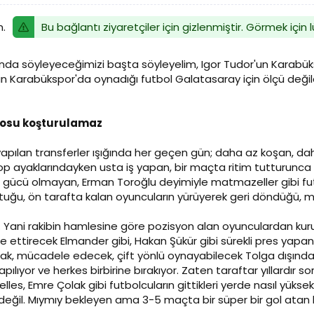
Bu bağlantı ziyaretçiler için gizlenmiştir. Görmek için
m.
da söyleyeceğimizi başta söyleyelim, Igor Tudor'un Karabüksp
ın Karabükspor'da oynadığı futbol Galatasaray için ölçü değild
rosu koşturulamaz
yapılan transferler ışığında her geçen gün; daha az koşan, da
 top ayaklarındayken usta iş yapan, bir maçta ritim tutturunc
ücü olmayan, Erman Toroğlu deyimiyle matmazeller gibi futb
tuğu, ön tarafta kalan oyuncuların yürüyerek geri döndüğü, mı
. Yani rakibin hamlesine göre pozisyon alan oyunculardan kuru
te ettirecek Elmander gibi, Hakan Şükür gibi sürekli pres yap
k, mücadele edecek, çift yönlü oynayabilecek Tolga dışında 2
ılıyor ve herkes birbirine bırakıyor. Zaten taraftar yıllardır 
lles, Emre Çolak gibi futbolcuların gittikleri yerde nasıl yüks
ğil. Mıymıy bekleyen ama 3-5 maçta bir süper bir gol atan hal