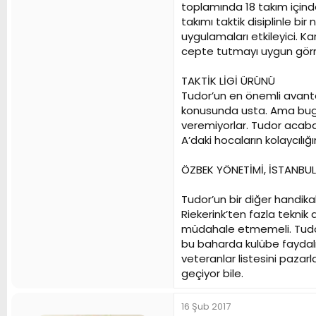
toplamında 18 takım içinde
takımı taktik disiplinle b
uygulamaları etkileyici. 
cepte tutmayı uygun gör
TAKTİK LİGİ ÜRÜNÜ
Tudor’un en önemli avantajı
konusunda usta. Ama bugün 
veremiyorlar. Tudor acaba
A’daki hocaların kolaycıl
ÖZBEK YÖNETİMİ, İSTANBUL’
Tudor’un bir diğer handika
Riekerink’ten fazla teknik
müdahale etmemeli. Tudor’
bu baharda kulübe faydalı 
veteranlar listesini pazar
geçiyor bile.
16 Şub 2017