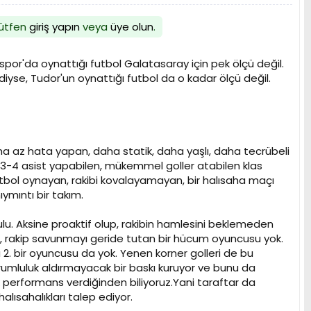
 lütfen
giriş yapın
veya
üye olun
.
or'da oynattığı futbol Galatasaray için pek ölçü değil.
iyse, Tudor'un oynattığı futbol da o kadar ölçü değil.
ha az hata yapan, daha statik, daha yaşlı, daha tecrübeli
a 3-4 asist yapabilen, mükemmel goller atabilen klas
ol oynayan, rakibi kovalayamayan, bir halısaha maçı
ymıntı bir takım.
lu. Aksine proaktif olup, rakibin hamlesini beklemeden
an, rakip savunmayı geride tutan bir hücum oyuncusu yok.
. bir oyuncusu da yok. Yenen korner golleri de bu
sorumluluk aldırmayacak bir baskı kuruyor ve bunu da
ek performans verdiğinden biliyoruz.Yani taraftar da
ısahalıkları talep ediyor.