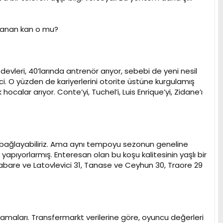
 Aranan kan o mu?
leri, 40’larında antrenör arıyor, sebebi de yeni nesil
i. O yüzden de kariyerlerini otorite üstüne kurgulamış
ocalar arıyor. Conte’yi, Tuchel’i, Luis Enrique’yi, Zidane’ı
na bağlayabiliriz. Ama aynı tempoyu sezonun geneline
yapıyorlarmış. Enteresan olan bu koşu kalitesinin yaşlı bir
abare ve Latovlevici 31, Tanase ve Ceyhun 30, Traore 29
oplamaları. Transfermarkt verilerine göre, oyuncu değerleri