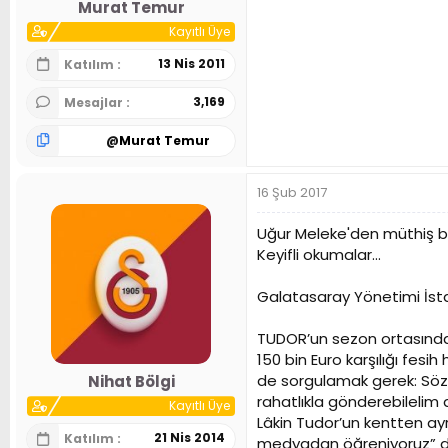
Murat Temur
Kayıtlı Üye
13 Nis 2011
Katılım
3,169
Mesajlar
@
Murat Temur
16 Şub 2017
Uğur Meleke'den müthiş bir
Keyifli okumalar...
Galatasaray Yönetimi İsta
TUDOR’un sezon ortasında 
150 bin Euro karşılığı fe
de sorgulamak gerek: Söz
Nihat Bölgi
rahatlıkla gönderebilelim 
Kayıtlı Üye
Lâkin Tudor’un kentten ayr
21 Nis 2014
Katılım
medyadan öğreniyoruz” de