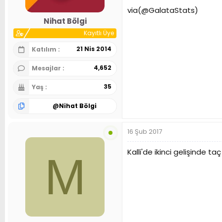
via(@GalataStats)
Nihat Bölgi
Kayıtlı Üye
21 Nis 2014
Katılım
4,652
Mesajlar
35
Yaş
@
Nihat Bölgi
16 Şub 2017
Kalli'de ikinci gelişinde 
M