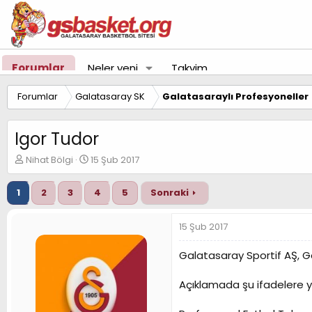
Forumlar
Neler yeni
Takvim
Forumlar
Galatasaray SK
Galatasaraylı Profesyoneller
Igor Tudor
K
B
Nihat Bölgi
15 Şub 2017
o
a
n
ş
1
2
3
4
5
Sonraki
u
l
y
a
u
n
15 Şub 2017
B
g
a
ı
Galatasaray Sportif AŞ, Gal
ş
ç
l
t
Açıklamada şu ifadelere ye
a
a
t
r
a
i