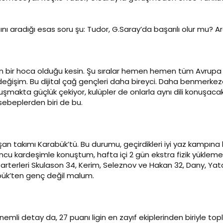
ını aradığı esas soru şu: Tudor, G.Saray’da başarılı olur mu?
 bir hoca olduğu kesin. Şu sıralar hemen hemen tüm Avrupa dev
eğişim. Bu dijital çağ gençleri daha bireyci. Daha benmerkezc
yuşmakta güçlük çekiyor, kulüpler de onlarla aynı dili konuşacak h
ebeplerden biri de bu.
oşan takımı Karabük’tü. Bu durumu, geçirdikleri iyi yaz kampı
uncu kardeşimle konuştum, hafta içi 2 gün ekstra fizik yükleme 
arterleri Skulason 34, Kerim, Seleznov ve Hakan 32, Dany, Yat
bük’ten genç değil malum.
 önemli detay da, 27 puanı ligin en zayıf ekiplerinden biriyle t