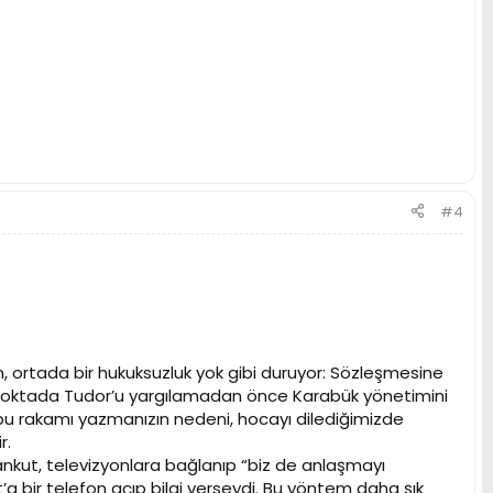
#4
 ortada bir hukuksuzluk yok gibi duruyor: Sözleşmesine
 Bu noktada Tudor’u yargılamadan önce Karabük yönetimini
u rakamı yazmanızın nedeni, hocayı dilediğimizde
r.
Tankut, televizyonlara bağlanıp “biz de anlaşmayı
bir telefon açıp bilgi verseydi. Bu yöntem daha şık