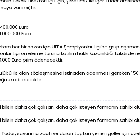
ızın Teknik Direktörlüğü için, şirketimiz ile Igor Tudor arası
aya varılmıştır:
 400.000 Euro
1.000.000 Euro
ktöre her bir sezon için UEFA Şampiyonlar Ligi'ne grup aşamas
nlar Ligi ön eleme turuna katılım hakkı kazanıldığı takdirde 
0.000 Euro prim ödenecektir.
 kulübü ile olan sözleşmesine istinaden ödenmesi gereken 150.
ği'ne ödenecektir.
yi bilsin daha çok çalışan, daha çok isteyen formanın sahibi o
yi bilsin daha çok çalışan, daha çok isteyen formanın sahibi o
or Tudor, savunma zaafı ve duran toptan yenen goller için öze