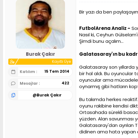
Bir yazı da ben paylaşayı
FutbolArena Analiz -
Son
Nasıl ki, Ceyhun Gülselam'
Şimdi bunu açalım...
Galatasaray'ın bu kad
Burak Çakır
Kayıtlı Üye
Galatasaray son yıllarda 
15 Tem 2014
Katılım
bir hal aldı. Bu oyuncular
oyuncular ama mücadele g
422
Mesajlar
oynarmış gibi hatların kop
@
Burak Çakır
Bu takımda herkes reaktif
oyunu rakibine kendisi dik
Ortasahada sürekli basaca
yüzden. Alan savunması yap
Galatasaray'dan ayrılan Te
didinen ama hata yapan de