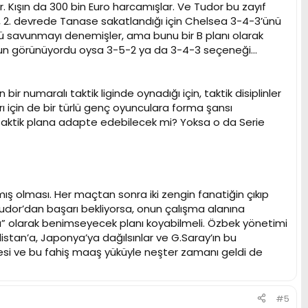
. Kışın da 300 bin Euro harcamışlar. Ve Tudor bu zayıf
ini, 2. devrede Tanase sakatlandığı için Chelsea 3-4-3’ünü
çlü savunmayı denemişler, ama bunu bir B planı olarak
 görünüyordu oysa 3-5-2 ya da 3-4-3 seçeneği...
r numaralı taktik liginde oynadığı için, taktik disiplinler
rı için de bir türlü genç oyunculara forma şansı
 taktik plana adapte edebilecek mi? Yoksa o da Serie
mış olması. Her maçtan sonra iki zengin fanatiğin çıkıp
r Tudor’dan başarı bekliyorsa, onun çalışma alanına
lı” olarak benimseyecek planı koyabilmeli. Özbek yönetimi
distan’a, Japonya’ya dağılsınlar ve G.Saray’ın bu
istesi ve bu fahiş maaş yüküyle neşter zamanı geldi de
#5