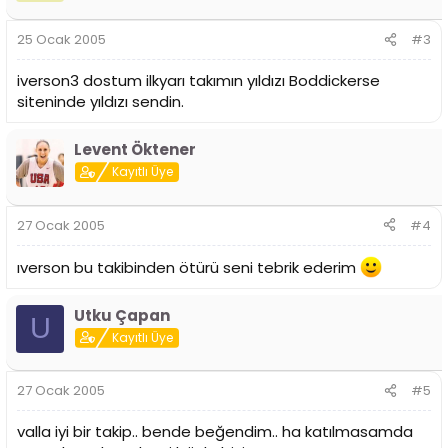
25 Ocak 2005
#3
iverson3 dostum ilkyarı takımın yıldızı Boddickerse
siteninde yıldızı sendin.
Levent Öktener
Kayıtlı Üye
27 Ocak 2005
#4
ıverson bu takibinden ötürü seni tebrik ederim
Utku Çapan
U
Kayıtlı Üye
27 Ocak 2005
#5
valla iyi bir takip.. bende beğendim.. ha katılmasamda