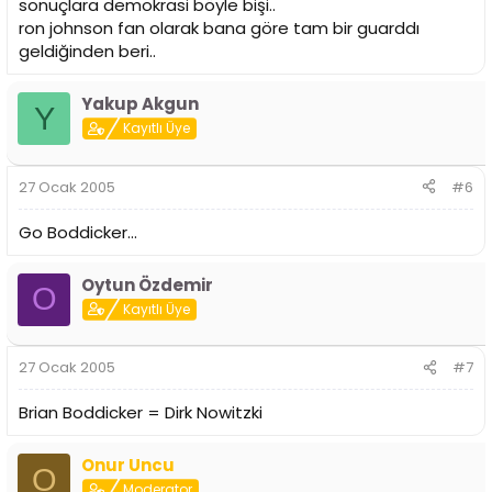
sonuçlara demokrasi böyle bişi..
ron johnson fan olarak bana göre tam bir guarddı
geldiğinden beri..
Yakup Akgun
Y
Kayıtlı Üye
27 Ocak 2005
#6
Go Boddicker...
Oytun Özdemir
O
Kayıtlı Üye
27 Ocak 2005
#7
Brian Boddicker = Dirk Nowitzki
Onur Uncu
O
Moderator