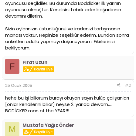
i
oyuncusu seçildiler. Bu durumda Boddicker ilk yarının
oyuncusu olmuştur. Kendisini tebrik eder başarılırının
devamını dilerim.
Sizin oylarınızın üstünlüğünü ve iradenizi tartışmanın
manası yoktur. Hepinize teşekkür ederim. Bundan sonra
anketleri ödüllü yapmayı düşünüyorum. Fikirlerinizi
bekliyorum.
Fırat Uzun
F
Kayıtlı Üye
25 Ocak 2005
#2
hehe bu işi biliorum burayı okuyan sayın kulüp çalışanları
[onlar kendilerini bilior) neyse 2. yarıda dewam....
BODİCKER man of the YEAR!!!
Mustafa Yağız Önder
M
Kayıtlı Üye