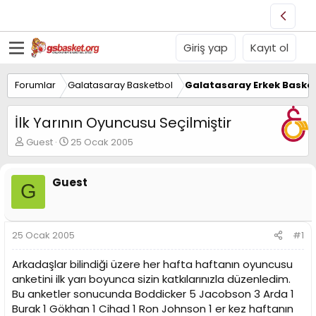
Giriş yap
Kayıt ol
Forumlar
Galatasaray Basketbol
Galatasaray Erkek Basket
İlk Yarının Oyuncusu Seçilmiştir
K
B
Guest
25 Ocak 2005
o
a
n
ş
u
l
Guest
G
y
a
u
n
B
g
a
ı
25 Ocak 2005
#1
ş
ç
l
t
Arkadaşlar bilindiği üzere her hafta haftanın oyuncusu
a
a
anketini ilk yarı boyunca sizin katkılarınızla düzenledim.
t
r
Bu anketler sonucunda Boddicker 5 Jacobson 3 Arda 1
a
i
n
h
Burak 1 Gökhan 1 Cihad 1 Ron Johnson 1 er kez haftanın