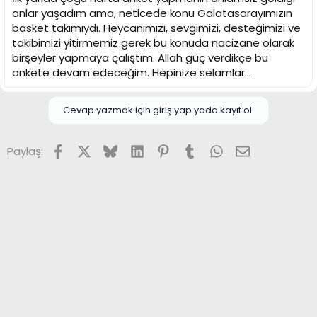
anlar yaşadım ama, neticede konu Galatasarayımızın
basket takımıydı. Heycanımızı, sevgimizi, desteğimizi ve
takibimizi yitirmemiz gerek bu konuda nacizane olarak
birşeyler yapmaya çalıştım. Allah güç verdikçe bu
ankete devam edeceğim. Hepinize selamlar...
Cevap yazmak için giriş yap yada kayıt ol.
Facebook
X (Twitter)
Bluesky
LinkedIn
Pinterest
Tumblr
WhatsApp
E-posta
Paylaş: