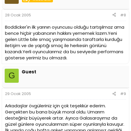
28 Ocak 2005
#8
Boddicker'ın ilk yarının oyuncusu olduğu tartışılmaz ama
bence hiçbir yabancının hakkını yememek lazım.Yeni
gelen Little bile smaç yarışmasında taraftarla kurduğu
iletişim ve de yaptığı smaç ile herkesin gönlünü
kazandı.Yerli oyuncularımız da bu seviyede performans
gösterse yerimiz bu olmazdı.
Guest
G
29 Ocak 2005
#9
Arkadaşlar övgüleriniz için çok teşekkür ederim.
Gerçekten bu bana büyük moral oldu. Umarım
desteğiniz büyüyerek artar. Ayrıca Galasarayımız da
güzel günlere oyuncularımızın süper oyunlarıyla kavuşur.
İlk yarıda çoğu hafta anket yapmanın anlamsız geldiği