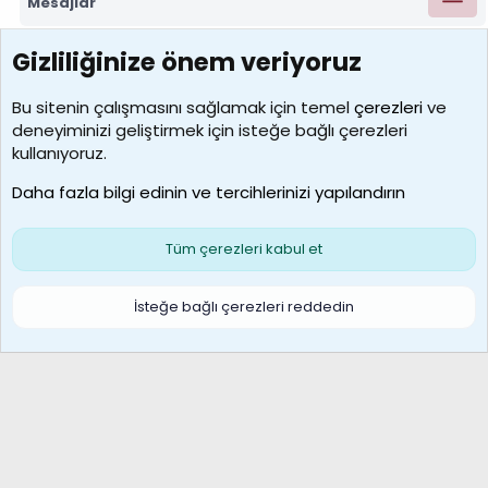
Mesajlar
Gizliliğinize önem veriyoruz
7388
Kullanıcılar
Bu sitenin çalışmasını sağlamak için temel
çerezleri
ve
deneyiminizi geliştirmek için isteğe bağlı çerezleri
borabekirogluu
kullanıyoruz.
Son üye
Daha fazla bilgi edinin ve tercihlerinizi yapılandırın
Bize ulaşın
Şartlar ve kurallar
Gizlilik politikası
Çerezler
Yardım
Ana sayfa
R
Tüm çerezleri kabul et
S
S
Galatasaray Basketbol | GS Basket Taraftar Platformu
İsteğe bağlı çerezleri reddedin
®
Community platform by XenForo
© 2010-2026 XenForo Ltd.
XenForo Türkçe 🇹🇷 Destek Forumu –
XenWp.Com