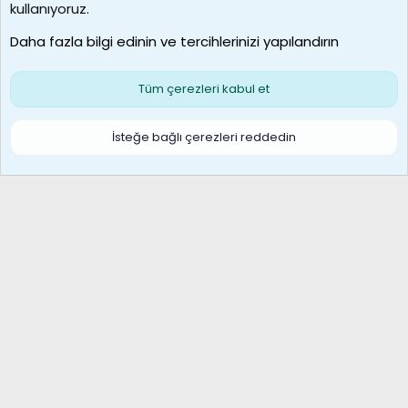
borabekirogluu
kullanıyoruz.
Son üye
Daha fazla bilgi edinin ve tercihlerinizi yapılandırın
Bize ulaşın
Şartlar ve kurallar
Gizlilik politikası
Çerezler
Yardım
Ana sayfa
R
Tüm çerezleri kabul et
S
S
Galatasaray Basketbol | GS Basket Taraftar Platformu
İsteğe bağlı çerezleri reddedin
®
Community platform by XenForo
© 2010-2026 XenForo Ltd.
XenForo Türkçe 🇹🇷 Destek Forumu –
XenWp.Com