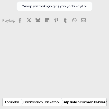
Cevap yazmak için giriş yap yada kayıt ol.
Facebook
X (Twitter)
Bluesky
LinkedIn
Pinterest
Tumblr
WhatsApp
E-posta
Paylaş:
Forumlar
Galatasaray Basketbol
Alpaslan Dikmen Eskilerd