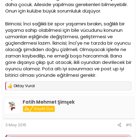
daha çocuk. Aileside yapılması gerekenleri bilmeyebilir.
Onun için kulübe büyük sorumluluk düşüyor.
Birincisi; İnci sağlıklı bir spor yaşamını bırakın, sağlıklı bir
yaşama sahip olabilmesi için bile vücudunu konunun
uzmanları eşliğinde değiştirmesi, geliştirmesi ve
güçlendirmesi lazım. İkincisi; İnci'ye ne tarzda bir oyuncu
olacağı şimdiden doğru çizilmeli. Olmayacak işlerle ne
zaman kaybedilip, ne emeği boşa harcanmalı. Bana
göre dışarıya çıkıp şut atacak, ikili oyundan devrilecek bir
oyuncu olamaz. Pota altı iyi savunmacı ve post up iyi
bitirici olması yönünde eğitilmesi gerekir.
Oktay Vural
T
e
p
Fatih Mehmet Şimşek
k
i
Kayıtlı Üye
l
e
r
3 May 2015
#5
: