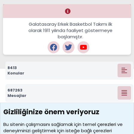
Galatasaray Erkek Basketbol Takımı ilk
olarak 1911 yılında faaliyet göstermeye
başlamıştır.
8413
Konular
687263
Mesajlar
Gizliliğinize önem veriyoruz
7388
Kullanıcılar
Bu sitenin çalışmasını sağlamak için temel
çerezleri
ve
deneyiminizi geliştirmek için isteğe bağlı çerezleri