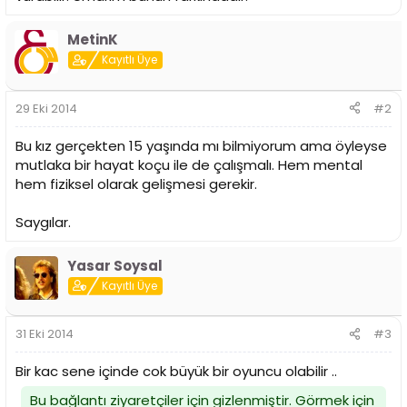
i
MetinK
Kayıtlı Üye
29 Eki 2014
#2
Bu kız gerçekten 15 yaşında mı bilmiyorum ama öyleyse
mutlaka bir hayat koçu ile de çalışmalı. Hem mental
hem fiziksel olarak gelişmesi gerekir.
Saygılar.
Yasar Soysal
Kayıtlı Üye
31 Eki 2014
#3
Bir kac sene içinde cok büyük bir oyuncu olabilir ..
Bu bağlantı ziyaretçiler için gizlenmiştir. Görmek için