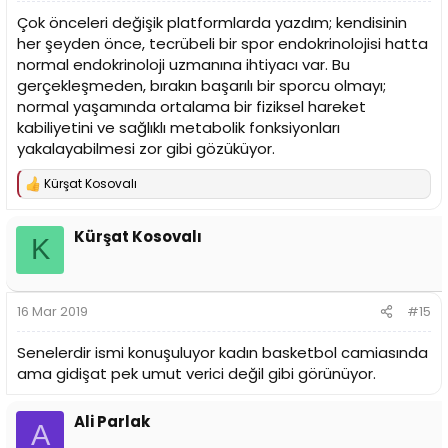
Çok önceleri değişik platformlarda yazdım; kendisinin
her şeyden önce, tecrübeli bir spor endokrinolojisi hatta
normal endokrinoloji uzmanına ihtiyacı var. Bu
gerçekleşmeden, bırakın başarılı bir sporcu olmayı;
normal yaşamında ortalama bir fiziksel hareket
kabiliyetini ve sağlıklı metabolik fonksiyonları
yakalayabilmesi zor gibi gözüküyor.
Kürşat Kosovalı
T
e
p
Kürşat Kosovalı
k
K
i
l
e
r
16 Mar 2019
#15
:
Senelerdir ismi konuşuluyor kadın basketbol camiasında
ama gidişat pek umut verici değil gibi görünüyor.
Ali Parlak
A