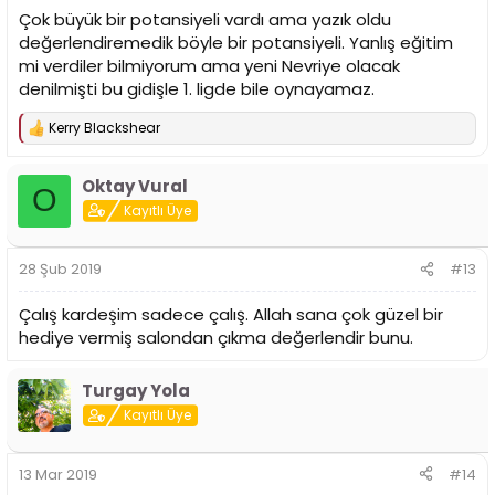
Çok büyük bir potansiyeli vardı ama yazık oldu
değerlendiremedik böyle bir potansiyeli. Yanlış eğitim
mi verdiler bilmiyorum ama yeni Nevriye olacak
denilmişti bu gidişle 1. ligde bile oynayamaz.
Kerry Blackshear
T
e
p
Oktay Vural
k
O
i
Kayıtlı Üye
l
e
r
28 Şub 2019
#13
:
Çalış kardeşim sadece çalış. Allah sana çok güzel bir
hediye vermiş salondan çıkma değerlendir bunu.
Turgay Yola
Kayıtlı Üye
13 Mar 2019
#14