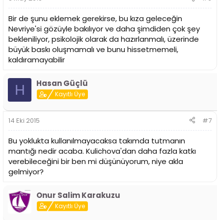
oyuncu olamaz. Pota altı iyi savunmacı ve post up iyi bitirici
olması yönünde eğitilmesi gerekir.
Bir de şunu eklemek gerekirse, bu kıza geleceğin
Nevriye'si gözüyle bakılıyor ve daha şimdiden çok şey
bekleniliyor, psikolojik olarak da hazırlanmalı, üzerinde
büyük baskı oluşmamalı ve bunu hissetmemeli,
kaldıramayabilir
Hasan Güçlü
H
Kayıtlı Üye
14 Eki 2015
#7
Bu yoklukta kullanılmayacaksa takımda tutmanın
mantığı nedir acaba. Kulichova'dan daha fazla katkı
verebileceğini bir ben mi düşünüyorum, niye akla
gelmiyor?
Onur Salim Karakuzu
Kayıtlı Üye