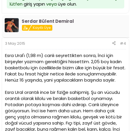
lütfen
giriş yapın
veya
üye olun
.
Serdar Bülent Demiral
Kayıtlı Üye
3 May 2015
#4
Esra Ural'ı (1,98 m) canlı seyrettikten sonra, İnci için
birşeyler yazmam gerektiğini hissettim. 2,05 boy kadın
basketbolu için özelliklede bizim ülke için büyük bir fırsat.
Fakat bu fırsat hiçbir netice ilede sonuçlanmayabilir.
Henüz 16 yaşında, yani yapılacakların başında sayılır.
Esra Ural orantılı ince bir fiziğe sahipmiş. Şu an vücudu
orantılı olarak kilolu ve bırakın basketbol oynamayı.
Potadan potaya koşması dahi ızdırap. Canlı izleyince
görüyorsun. İnci ise hem daha uzun. Hem daha çok
genç yaşta olmasına rağmen kilolu, gevşek ve kötü bir
doğal vücud yapısına sahip. Fıçı tipi, zayıf üst gövde,
zayıf bacaklar, buna rağmen kalın bel, karın, kalça. İnci