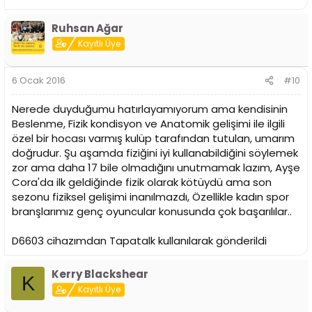
Ruhsan Ağar
Kayıtlı Üye
6 Ocak 2016
#10
Nerede duyduğumu hatırlayamıyorum ama kendisinin
Beslenme, Fizik kondisyon ve Anatomik gelişimi ile ilgili
özel bir hocası varmış kulüp tarafından tutulan, umarım
doğrudur. Şu aşamda fiziğini iyi kullanabildiğini söylemek
zor ama daha 17 bile olmadığını unutmamak lazım, Ayşe
Cora'da ilk geldiğinde fizik olarak kötüydü ama son
sezonu fiziksel gelişimi inanılmazdı, Özellikle kadın spor
branşlarımız genç oyuncular konusunda çok başarılılar..
D6603 cihazımdan Tapatalk kullanılarak gönderildi
Kerry Blackshear
K
Kayıtlı Üye