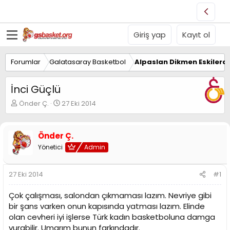
Giriş yap
Kayıt ol
Forumlar
Galatasaray Basketbol
Alpaslan Dikmen Eskilerd
İnci Güçlü
K
B
Önder Ç.
27 Eki 2014
o
a
n
ş
u
l
Önder Ç.
y
a
Yönetici
Admin
u
n
B
g
a
ı
27 Eki 2014
#1
ş
ç
l
t
Çok çalışması, salondan çıkmaması lazım. Nevriye gibi
a
a
t
r
bir şans varken onun kapısında yatması lazım. Elinde
a
i
olan cevheri iyi işlerse Türk kadın basketboluna damga
n
h
vurabilir. Umarım bunun farkındadır.