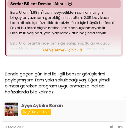
Serdar Bülent Demiral' Alıntı:
Esra Ural'ı (1,98 m) canlı seyrettikten sonra, İnci için
birşeyler yazmam gerektiğini hissettim. 2,05 boy kadın
basketbolu için özelliklede bizim ülke için büyük bir fırsat.
Fakat bu fırsat hiçbir netice ilede sonuçlanmayabilir.
Henüz 16 yaşında, yani yapılacakların başında sayılır.
Esra Ural orantılı ince bir fiziğe sahipmiş. Şu an vücudu
orantılı olarak kilolu ve bırakın basketbol oynamayı.
Genişletmek için tıkla ...
Potadan potaya koşması dahi ızdırap. Canlı izleyince
görüyorsun. İnci ise hem daha uzun. Hem daha çok genç
yaşta olmasına rağmen kilolu, gevşek ve kötü bir doğal
vücud yapısına sahip. Fıçı tipi, zayıf üst gövde, zayıf
Bende geçen gün İnci ile ilgili benzer görüşlerimi
bacaklar, buna rağmen kalın bel, karın, kalça. İnci daha
çocuk. Aileside yapılması gerekenleri bilmeyebilir. Onun
paylaşmıştım.Tam yola sokulacağı yaş. Eğer şimdi
için kulübe büyük sorumluluk düşüyor.
olması gereken program uygulanmazsa İnci adı
hafızalarda bile kalmaz.
Birincisi; İnci sağlıklı bir spor yaşamını bırakın, sağlıklı bir
yaşama sahip olabilmesi için bile vücudunu konunun
uzmanları eşliğinde değiştirmesi, geliştirmesi ve
Ayşe Aybike Boran
güçlendirmesi lazım. İkincisi; İnci'ye ne tarzda bir oyuncu
Kayıtlı Üye
olacağı şimdiden doğru çizilmeli. Olmayacak işlerle ne
zaman kaybedilip, ne emeği boşa harcanmalı. Bana göre
dışarıya çıkıp şut atacak, ikili oyundan devrilecek bir
3 May 2015
#6