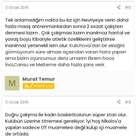
3 Ocak 2016
#8
Tek anlamadığım nokta bu kız için Nevriyeye verin daha
fazla maaş antrenmanlardan sonra 2 ssaat çalıştırın
denmesi lazım . Çok çalışması lazım inanılmaz hantal ve
yavaş boyu itibariyle atletik özelliklerini geliştirirse
inanılmaz yetenekli isim olur.
Kulichova'dan bir eksiğini
görmüyorum süre alması açısından varsın hata yapsın
ama bizim oyuncumuz deriz umarım Ekrem hoca
İnci,Cansu ve Melteme daha fazla şans verir.
Murat Temur
M
Kayıtlı Üye
3 Ocak 2016
#9
Doğru çalışma ile kadın basketbolunun süper starı olur.
Kulübün üzerine titremesi gerekiyor. İyi hoş Nİkolov'a
yapılan sadece tff muamelesi değil kulüp içi muamele
de ortada.