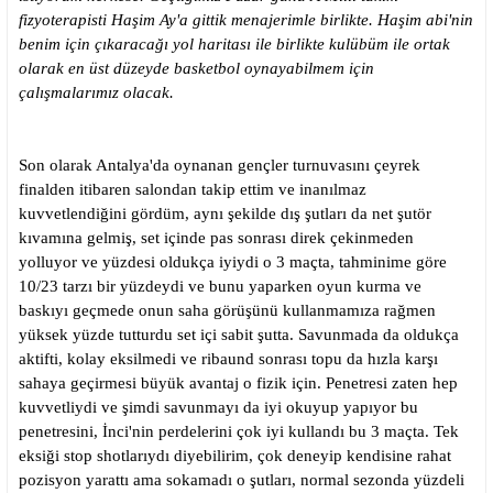
fizyoterapisti Haşim Ay'a gittik menajerimle birlikte. Haşim abi'nin
benim için çıkaracağı yol haritası ile birlikte kulübüm ile ortak
olarak en üst düzeyde basketbol oynayabilmem için
çalışmalarımız olacak.
Son olarak Antalya'da oynanan gençler turnuvasını çeyrek
finalden itibaren salondan takip ettim ve inanılmaz
kuvvetlendiğini gördüm, aynı şekilde dış şutları da net şutör
kıvamına gelmiş, set içinde pas sonrası direk çekinmeden
yolluyor ve yüzdesi oldukça iyiydi o 3 maçta, tahminime göre
10/23 tarzı bir yüzdeydi ve bunu yaparken oyun kurma ve
baskıyı geçmede onun saha görüşünü kullanmamıza rağmen
yüksek yüzde tutturdu set içi sabit şutta. Savunmada da oldukça
aktifti, kolay eksilmedi ve ribaund sonrası topu da hızla karşı
sahaya geçirmesi büyük avantaj o fizik için. Penetresi zaten hep
kuvvetliydi ve şimdi savunmayı da iyi okuyup yapıyor bu
penetresini, İnci'nin perdelerini çok iyi kullandı bu 3 maçta. Tek
eksiği stop shotlarıydı diyebilirim, çok deneyip kendisine rahat
pozisyon yarattı ama sokamadı o şutları, normal sezonda yüzdeli