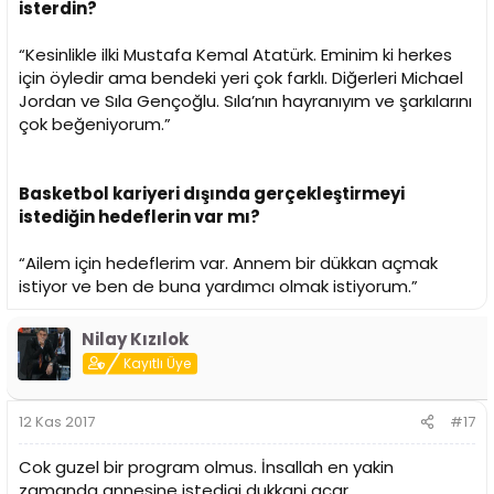
isterdin?
“Kesinlikle ilki Mustafa Kemal Atatürk. Eminim ki herkes
için öyledir ama bendeki yeri çok farklı. Diğerleri Michael
Jordan ve Sıla Gençoğlu. Sıla’nın hayranıyım ve şarkılarını
çok beğeniyorum.”
Basketbol kariyeri dışında gerçekleştirmeyi
istediğin hedeflerin var mı?
“Ailem için hedeflerim var. Annem bir dükkan açmak
istiyor ve ben de buna yardımcı olmak istiyorum.”
Nilay Kızılok
Kayıtlı Üye
12 Kas 2017
#17
Cok guzel bir program olmus. İnsallah en yakin
zamanda annesine istedigi dukkani acar.