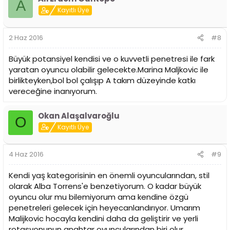
A
Kayıtlı Üye
2 Haz 2016
#8
Büyük potansiyel kendisi ve o kuvvetli penetresi ile fark
yaratan oyuncu olabilir gelecekte.Marina Maljkovic ile
birlikteyken,bol bol çalışıp A takım düzeyinde katkı
vereceğine inanıyorum.
Okan Alaşalvaroğlu
O
Kayıtlı Üye
4 Haz 2016
#9
Kendi yaş kategorisinin en önemli oyuncularından, stil
olarak Alba Torrens'e benzetiyorum. O kadar büyük
oyuncu olur mu bilemiyorum ama kendine özgü
penetreleri gelecek için heyecanlandırıyor. Umarım
Malijkovic hocayla kendini daha da geliştirir ve yerli
rotasyonunun anahtar oyuncularından biri olur.