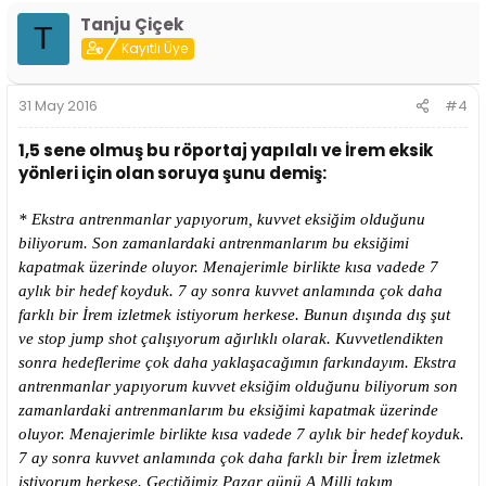
* Halil Abiyle milli takımda çalıştık onun dışında zaman zaman
Tanju Çiçek
T
kulüpte özel idmanlar da yapıyoruz. Efe Abi buraya geldiğimden beri
Kayıtlı Üye
takım coachum beraber çok özel idman yapıyoruz ve bu beni çok
geliştiriyor saha görüşümü ona borçluyum, ikisi de çok iyi
antrenörler. Onlarla çalışma imkanına sahip olduğum için çok şanslı
31 May 2016
#4
olduğumu düşünüyorum. İlk geldiğimde çok zayıftım ve sol elimi
kullanamıyordum, şimdi guard oynayabiliyorum. İlk geldiğim
1,5 sene olmuş bu röportaj yapılalı ve İrem eksik
zamana göre kuvvetlendim de. Ball handlingimi geliştirdim fakat
daha yeterli olduğunu düşünmüyorum. Ekrem Abi gerçekten harika
yönleri için olan soruya şunu demiş:
bir coach, her oyuncu onun gibi deneyimli bir antrenörle çalışmak
ister ben o şansı genç yaşta yakaladım ondan her gün yeni bir şey
* Ekstra antrenmanlar yapıyorum, kuvvet eksiğim olduğunu
öğreniyorum ve uygulamaya çalışıyorum.
biliyorum. Son zamanlardaki antrenmanlarım bu eksiğimi
kapatmak üzerinde oluyor. Menajerimle birlikte kısa vadede 7
* Kuvvetli olduğum özelliğimin saha görüşüm ve penetrelerim
aylık bir hedef koyduk. 7 ay sonra kuvvet anlamında çok daha
olduğunu düşünüyorum. Zayıf yönüm kuvvet ve yeterince şut
farklı bir İrem izletmek istiyorum herkese. Bunun dışında dış şut
kullanmıyorum maçlarda, stop jump shot’ımı geliştirmem de gerek.
ve stop jump shot çalışıyorum ağırlıklı olarak. Kuvvetlendikten
Bunları yaparsam daha etkili bir oyuncu olabileceğimi düşünüyorum.
sonra hedeflerime çok daha yaklaşacağımın farkındayım. Ekstra
Son zamanlarda kuvvete yönelik çalışıyorum ekstra halter yapıyorum
ve en önemlisi beslenmeme dikkat ediyorum. Hedefim kastan kilo
antrenmanlar yapıyorum kuvvet eksiğim olduğunu biliyorum son
alarak daha da kuvvetlenmek, kuvvetlendikten sonra bir çok şeyin
zamanlardaki antrenmanlarım bu eksiğimi kapatmak üzerinde
daha farklı olacağını düşünüyorum.
oluyor. Menajerimle birlikte kısa vadede 7 aylık bir hedef koyduk.
7 ay sonra kuvvet anlamında çok daha farklı bir İrem izletmek
istiyorum herkese. Geçtiğimiz Pazar günü A Milli takım