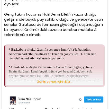
i
oynuyor.
Genç takım hocamız Halil Demirbilek'in kazandırdığı,
gelişiminde büyük pay sahibi olduğu ve gelecekte uzun
seneler Galatasaray formasını giyeceğini düşündüğüm
bir oyuncu. Önümüzdeki sezonla beraber mutlaka A
takımda süre almalı.
* Basketbola ilkokul 2.sınıfın sonunda İzmir Urla'da başladım.
Annemin basketbolcu olması bu kararımı çok etkiledi. O dönemde
her günüm basketbol sahasında geçiyordu.
* Urla'da idmandayken idmanımıza Bahar Abla (Çağlar) gelmişti.
Benim fiziğimin kendi küçüklüğüne çok benzediğini, beni çok
beğendiğini ve bunu Halil Abi ile (Demirbilek) paylaşacağını
söylemişti. O zamanlar böyle birşey bana imkansız gibi geliyordu. Bir
Genişletmek için tıkla ...
gün kendimi buralarda, Galatasaray gibi büyük bir camiada görmek
sanki hayal gibiydi ama oldu. İlk önce milli takım elemelerini geçtim
sonra da Galatasaray'a denenmeye geldim. Orada beni Efe Abi
(Güven) gördü ve takıma katılmamı istediğini söyledi, ben de kabul
ettim. Buraya gelmemde emeği geçen herkese buradan bir kez daha
teşekkür etmek isterim.