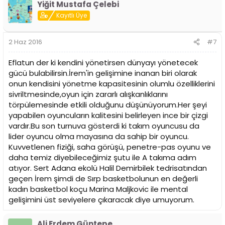
Yiğit Mustafa Çelebi
Kayıtlı Üye
2 Haz 2016
#7
Eflatun der ki kendini yönetirsen dünyayı yönetecek
gücü bulabilirsin.İrem'in gelişimine inanan biri olarak
onun kendisini yönetme kapasitesinin olumlu özelliklerini
sivriltmesinde,oyun için zararlı alışkanlıklarını
törpülemesinde etkili olduğunu düşünüyorum.Her şeyi
yapabilen oyuncuların kalitesini belirleyen ince bir çizgi
vardır.Bu son turnuva gösterdi ki takım oyuncusu da
lider oyuncu olma mayasına da sahip bir oyuncu.
Kuvvetlenen fiziği, saha görüşü, penetre-pas oyunu ve
daha temiz diyebileceğimiz şutu ile A takıma adım
atıyor. Sert Adana ekolü Halil Demirbilek tedrisatından
geçen İrem şimdi de Sırp basketbolunun en değerli
kadın basketbol koçu Marina Maljkovic ile mental
gelişimini üst seviyelere çıkaracak diye umuyorum.
Ali Erdem Güntepe