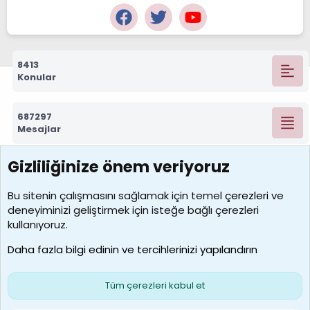
8413
Konular
687297
Mesajlar
Gizliliğinize önem veriyoruz
7390
Kullanıcılar
Bu sitenin çalışmasını sağlamak için temel
çerezleri
ve
deneyiminizi geliştirmek için isteğe bağlı çerezleri
MosesBrownHayranı
kullanıyoruz.
Son üye
Daha fazla bilgi edinin ve tercihlerinizi yapılandırın
Bize ulaşın
Şartlar ve kurallar
Gizlilik politikası
Çerezler
Yardım
Ana sayfa
R
Tüm çerezleri kabul et
S
S