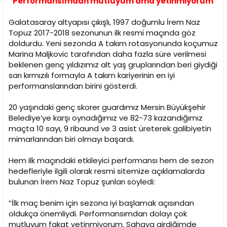
“Performansımdan mutluyum ama yetinmiyorum”
Galatasaray altyapısı çıkışlı, 1997 doğumlu İrem Naz
Topuz 2017-2018 sezonunun ilk resmi maçında göz
doldurdu. Yeni sezonda A takım rotasyonunda koçumuz
Marina Maljkovic tarafından daha fazla süre verilmesi
beklenen genç yıldızımız alt yaş gruplarından beri giydiği
sarı kırmızılı formayla A takım kariyerinin en iyi
performanslarından birini gösterdi.
20 yaşındaki genç skorer guardımız Mersin Büyükşehir
Belediye’ye karşı oynadığımız ve 82-73 kazandığımız
maçta 10 sayı, 9 ribaund ve 3 asist üreterek galibiyetin
mimarlarından biri olmayı başardı.
Hem ilk maçındaki etkileyici performansı hem de sezon
hedefleriyle ilgili olarak resmi sitemize açıklamalarda
bulunan İrem Naz Topuz şunları söyledi:
“İlk maç benim için sezona iyi başlamak açısından
oldukça önemliydi. Performansımdan dolayı çok
mutluyum fakat yetinmiyorum. Sahaya girdiğimde