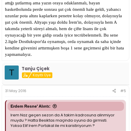
attığı şutlarmış ama yazın oraya odaklanmalı, bayan
basketbolunda perde sonrası şut çok önemli hale geldi, yabancı
uzunlar pota altını kaplarken penetre kolay olmuyor, dolayısıyla
şut çok önemli. Altyapı yaşı doldu İrem'in, dolayısıyla hem A
takımda yeterli süreyi almalı, hem de çifte lisans ile çok
oynayacağı bir yere gidip orada iyice tecrübelenmeli. Bu sene
2.ligde Dostlukspor'da oynamıştı, orda oynamak da saha içinde
kendine güvenini arttırmışken boşa 1 sene geçirmesi gibi bir hata
yapmamalıyız.
Tanju Çiçek
T
Kayıtlı Üye
31 May 2016
#5
Erdem Resne' Alıntı:
Irem Naz geçen sezon da A takim kadrosuna alinmiyor
muydu ? Hatta Besiktas maçinda oyuna da girmisti.
Yoksa Elif Irem Portakal ile mi karistiriyorum ?