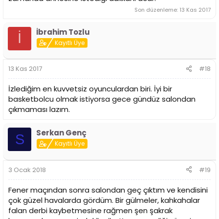
Son düzenleme:
13 Kas 2017
İbrahim Tozlu
İ
Kayıtlı Üye
13 Kas 2017
#18
İzlediğim en kuvvetsiz oyunculardan biri. İyi bir
basketbolcu olmak istiyorsa gece gündüz salondan
çıkmaması lazım.
Serkan Genç
S
Kayıtlı Üye
3 Ocak 2018
#19
Fener maçından sonra salondan geç çıktım ve kendisini
çok güzel havalarda gördüm. Bir gülmeler, kahkahalar
falan derbi kaybetmesine rağmen şen şakrak