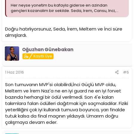
Her neyse yonetim bu kafayla giderse en azindan
gençleri kazanalim bir sekilde. Seda, Irem, Cansu, Inci,...
Doğru hatırlıyorsunuz, Seda, İrem, Meltem ve İnci süre
almışlardı.
Oğuzhan Günebakan
Kayıtlı Üye
1 Haz 2016
#6
Son turnuvanın MVP'si olabilirdi,İnci Güçlü MVP oldu,
Meltem ve İrem Naz'a ne en iyi guard ne en iyi forvet
bazında herhangi bir ödül verilmedi. Son 4'e kalan
takımlara falan ödülleri dağıtmak için saçmaladılar. Fiziki
yeterliliğini çok iyi kullandı turnuva boyunca, yarı finalde
tutuk kalsa da final maçının yıldızıydı. Umarım doğru
çalışmaya devam eder.