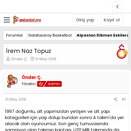
Giriş yap
Kayıt ol
Forumlar
Galatasaray Basketbol
Alpaslan Dikmen Eskilerd
İrem Naz Topuz
K
B
Önder Ç.
31 May 2016
o
a
n
ş
u
l
Önder Ç.
y
a
Yönetici
Admin
u
n
B
g
a
ı
31 May 2016
#1
ş
ç
l
t
1997 doğumlu, alt yapımızdan yetişen ve alt yapı
a
a
t
r
kategorileri için yaşı dolup bundan sonra A takım'da yer
a
i
alacak olan oyuncumuz. Son genç turnuvasında
n
h
şampiyon olan takımın kaptanı. U20 Milli takımında da