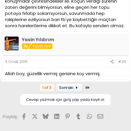
konuşmalar çevresindekiler ile. Koçun verdiği sürenin
zaten değerini bilmiyorsun, eline geçen her topu
potaya fırlatıp sokamıyorsun, savunmada hep
rakiplerine eziliyorsun bari fb'ye kaybettiğin maçtan
sonra hareketlerine dikkat et. Bu kafayla senden olmaz.
Yasin Yıldırım
Kayıtlı Üye
3 Ocak 2018
#20
Allah boy, güzellik vermiş gerisine koy vermiş.
Son
1 of 3
Sonraki
Cevap yazmak için giriş yap yada kayıt ol.
Facebook
X (Twitter)
Bluesky
LinkedIn
Pinterest
Tumblr
WhatsApp
E-posta
Paylaş: