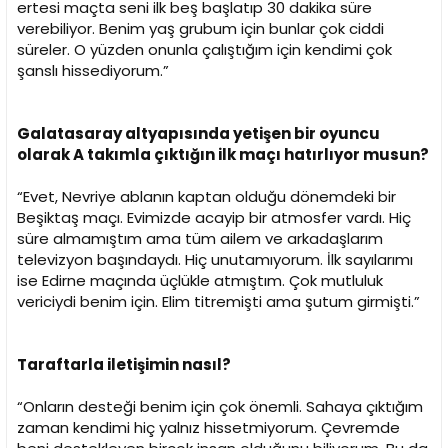
ertesi maçta seni ilk beş başlatıp 30 dakika süre
verebiliyor. Benim yaş grubum için bunlar çok ciddi
süreler. O yüzden onunla çalıştığım için kendimi çok
şanslı hissediyorum.”
Galatasaray altyapısında yetişen bir oyuncu
olarak A takımla çıktığın ilk maçı hatırlıyor musun?
“Evet, Nevriye ablanın kaptan olduğu dönemdeki bir
Beşiktaş maçı. Evimizde acayip bir atmosfer vardı. Hiç
süre almamıştım ama tüm ailem ve arkadaşlarım
televizyon başındaydı. Hiç unutamıyorum. İlk sayılarımı
ise Edirne maçında üçlükle atmıştım. Çok mutluluk
vericiydi benim için. Elim titremişti ama şutum girmişti.”
Taraftarla iletişimin nasıl?
“Onların desteği benim için çok önemli. Sahaya çıktığım
zaman kendimi hiç yalnız hissetmiyorum. Çevremde