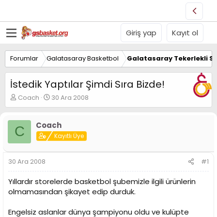
Giriş yap
Kayıt ol
Forumlar
Galatasaray Basketbol
Galatasaray Tekerlekli S
İstedik Yaptılar Şimdi Sıra Bizde!
K
B
Coach
30 Ara 2008
o
a
n
ş
u
l
Coach
C
y
a
Kayıtlı Üye
u
n
B
g
a
ı
30 Ara 2008
#1
ş
ç
l
t
Yıllardır storelerde basketbol şubemizle ilgili ürünlerin
a
a
olmamasından şikayet edip durduk.
t
r
a
i
n
h
Engelsiz aslanlar dünya şampiyonu oldu ve kulüpte