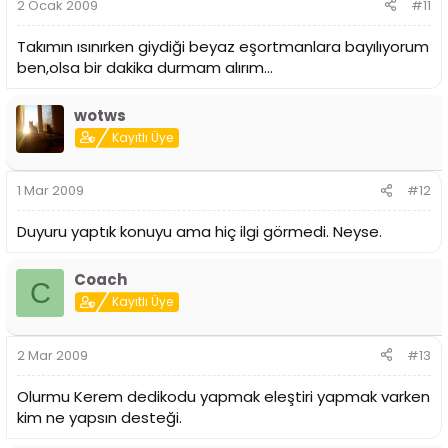
2 Ocak 2009
#11
Takımın ısınırken giydiği beyaz eşortmanlara bayılıyorum
ben,olsa bir dakika durmam alırım...
wotws
Kayıtlı Üye
1 Mar 2009
#12
Duyuru yaptık konuyu ama hiç ilgi görmedi. Neyse.
Coach
C
Kayıtlı Üye
2 Mar 2009
#13
Olurmu Kerem dedikodu yapmak eleştiri yapmak varken
kim ne yapsın desteği.