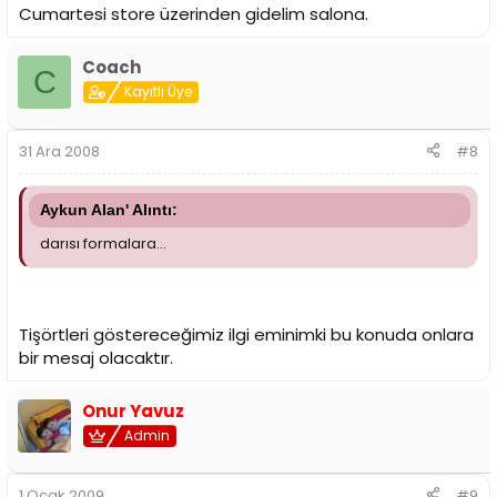
Cumartesi store üzerinden gidelim salona.
Coach
C
Kayıtlı Üye
31 Ara 2008
#8
Aykun Alan' Alıntı:
darısı formalara...
Tişörtleri göstereceğimiz ilgi eminimki bu konuda onlara
bir mesaj olacaktır.
Onur Yavuz
Admin
1 Ocak 2009
#9