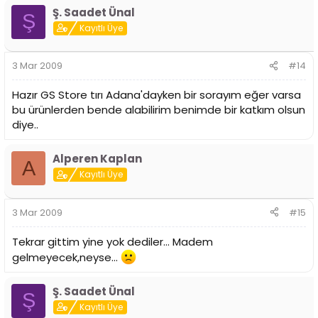
Ş. Saadet Ünal
Ş
Kayıtlı Üye
3 Mar 2009
#14
Hazır GS Store tırı Adana'dayken bir sorayım eğer varsa
bu ürünlerden bende alabilirim benimde bir katkım olsun
diye..
Alperen Kaplan
A
Kayıtlı Üye
3 Mar 2009
#15
Tekrar gittim yine yok dediler... Madem
gelmeyecek,neyse...
Ş. Saadet Ünal
Ş
Kayıtlı Üye