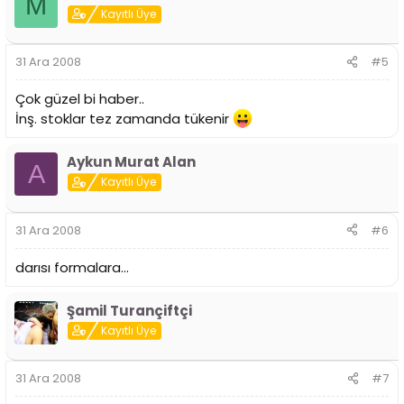
M
Kayıtlı Üye
31 Ara 2008
#5
Çok güzel bi haber..
İnş. stoklar tez zamanda tükenir
Aykun Murat Alan
A
Kayıtlı Üye
31 Ara 2008
#6
darısı formalara...
Şamil Turançiftçi
Kayıtlı Üye
31 Ara 2008
#7