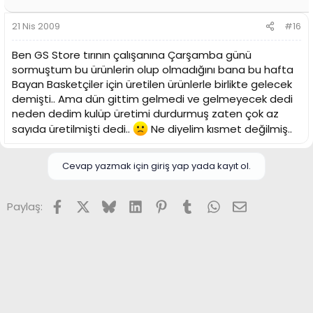
21 Nis 2009
#16
Ben GS Store tırının çalışanına Çarşamba günü
sormuştum bu ürünlerin olup olmadığını bana bu hafta
Bayan Basketçiler için üretilen ürünlerle birlikte gelecek
demişti.. Ama dün gittim gelmedi ve gelmeyecek dedi
neden dedim kulüp üretimi durdurmuş zaten çok az
sayıda üretilmişti dedi..
Ne diyelim kısmet değilmiş..
Cevap yazmak için giriş yap yada kayıt ol.
Facebook
X (Twitter)
Bluesky
LinkedIn
Pinterest
Tumblr
WhatsApp
E-posta
Paylaş: