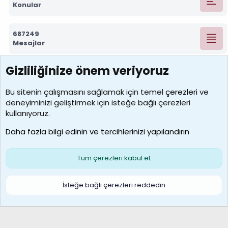
Konular
687249
Mesajlar
Gizliliğinize önem veriyoruz
7388
Kullanıcılar
Bu sitenin çalışmasını sağlamak için temel
çerezleri
ve
deneyiminizi geliştirmek için isteğe bağlı çerezleri
borabekirogluu
kullanıyoruz.
Son üye
Daha fazla bilgi edinin ve tercihlerinizi yapılandırın
Bize ulaşın
Şartlar ve kurallar
Gizlilik politikası
Çerezler
Yardım
Ana sayfa
R
Tüm çerezleri kabul et
S
S
Galatasaray Basketbol | GS Basket Taraftar Platformu
İsteğe bağlı çerezleri reddedin
®
Community platform by XenForo
© 2010-2026 XenForo Ltd.
XenForo Türkçe 🇹🇷 Destek Forumu –
XenWp.Com