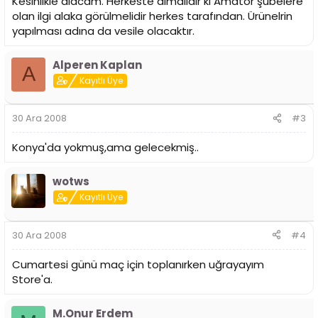
Kesinlikle alacam. Herkeste almalıdır ki Amatör şubelere
olan ilgi alaka görülmelidir herkes tarafından. Ürünelrin
yapılması adına da vesile olacaktır.
Alperen Kaplan
A
Kayıtlı Üye
30 Ara 2008
#3
Konya'da yokmuş,ama gelecekmiş..
wotws
Kayıtlı Üye
30 Ara 2008
#4
Cumartesi günü maç için toplanırken uğrayayım
Store'a.
M.Onur Erdem