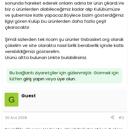
i
sonunda hareket ederek onların adına bir ürün çıkardı.Ve
biz o ürünlerden alabileceğimiz kadar alıp Kulübümüze
ve şubemize katkı yapacaz.Böylece bizim gösterdiğimiz
ilgiyi gören Kulüp bu ürünlerden daha fazla çeşit
çıkaracaktır.
Şimdi sizlerden tek ricam şu ürünler Gsbasket.org olarak
çökelim ve site olarakta nasıl birlik beraberlik içinde katkı
verebildiğimizi gösterelim.
Ürünü altta bulunan Linkte bulabilirsiniz.
Bu bağlantı ziyaretçiler için gizlenmiştir. Görmek için
lütfen
giriş yapın
veya
üye olun
.
Guest
G
30 Ara 2008
#2