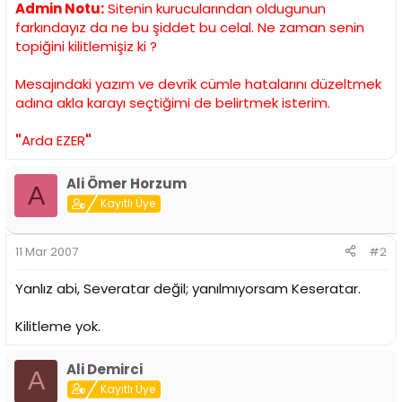
Admin Notu:
Sitenin kurucularından oldugunun
farkındayız da ne bu şiddet bu celal. Ne zaman senin
topiğini kilitlemişiz ki ?
Mesajındaki yazım ve devrik cümle hatalarını düzeltmek
adına akla karayı seçtiğimi de belirtmek isterim.
"
Arda EZER
"
Ali Ömer Horzum
A
Kayıtlı Üye
11 Mar 2007
#2
Yanlız abi, Severatar değil; yanılmıyorsam Keseratar.
Kilitleme yok.
Ali Demirci
A
Kayıtlı Üye