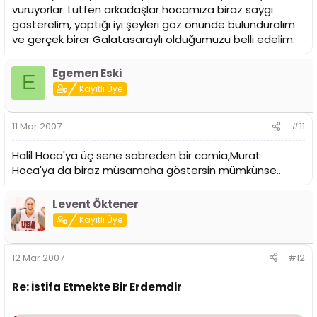
vuruyorlar. Lütfen arkadaşlar hocamıza biraz saygı
gösterelim, yaptığı iyi şeyleri göz önünde bulunduralım
ve gerçek birer Galatasaraylı olduğumuzu belli edelim.
Egemen Eski
E
Kayıtlı Üye
11 Mar 2007
#11
Halil Hoca'ya üç sene sabreden bir camia,Murat
Hoca'ya da biraz müsamaha göstersin mümkünse..
Levent Öktener
Kayıtlı Üye
12 Mar 2007
#12
Re: İstifa Etmekte Bir Erdemdir