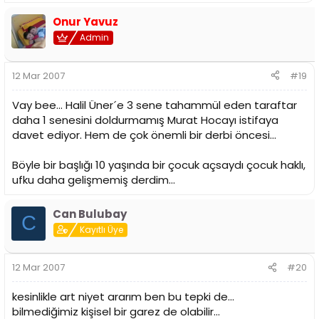
Onur Yavuz
Admin
12 Mar 2007
#19
Vay bee... Halil Üner´e 3 sene tahammül eden taraftar
daha 1 senesini doldurmamış Murat Hocayı istifaya
davet ediyor. Hem de çok önemli bir derbi öncesi...
Böyle bir başlığı 10 yaşında bir çocuk açsaydı çocuk haklı,
ufku daha gelişmemiş derdim...
Can Bulubay
C
Kayıtlı Üye
12 Mar 2007
#20
kesinlikle art niyet ararım ben bu tepki de...
bilmediğimiz kişisel bir garez de olabilir...