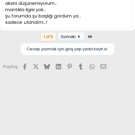
aksini düşünemiyorum...
mantıkla ilgisi yok...
şu forumda şu başlığı gördüm ya...
sadece
utandım...!
Son
1 of 5
Sonraki
Cevap yazmak için giriş yap yada kayıt ol.
Facebook
X (Twitter)
Bluesky
LinkedIn
Pinterest
Tumblr
WhatsApp
E-posta
Paylaş: