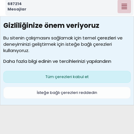
687214
Mesajlar
Gizliliğinize önem veriyoruz
7388
Kullanıcılar
Bu sitenin çalışmasını sağlamak için temel
çerezleri
ve
deneyiminizi geliştirmek için isteğe bağlı çerezleri
borabekirogluu
kullanıyoruz.
Son üye
Daha fazla bilgi edinin ve tercihlerinizi yapılandırın
Bize ulaşın
Şartlar ve kurallar
Gizlilik politikası
Çerezler
Yardım
Ana sayfa
R
Tüm çerezleri kabul et
S
S
Galatasaray Basketbol | GS Basket Taraftar Platformu
İsteğe bağlı çerezleri reddedin
®
Community platform by XenForo
© 2010-2026 XenForo Ltd.
XenForo Türkçe 🇹🇷 Destek Forumu –
XenWp.Com