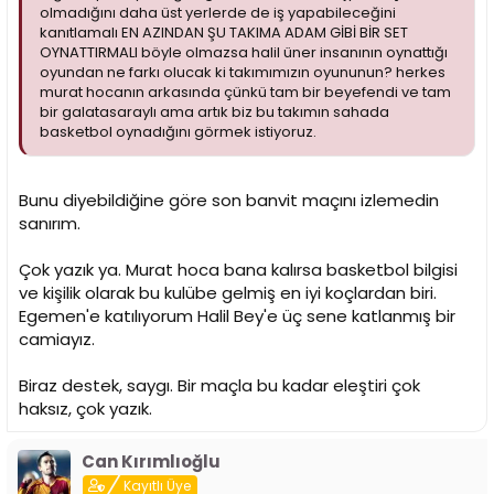
olmadığını daha üst yerlerde de iş yapabileceğini
kanıtlamalı EN AZINDAN ŞU TAKIMA ADAM GİBİ BİR SET
OYNATTIRMALI böyle olmazsa halil üner insanının oynattığı
oyundan ne farkı olucak ki takımımızın oyununun? herkes
murat hocanın arkasında çünkü tam bir beyefendi ve tam
bir galatasaraylı ama artık biz bu takımın sahada
basketbol oynadığını görmek istiyoruz.
Bunu diyebildiğine göre son banvit maçını izlemedin
sanırım.
Çok yazık ya. Murat hoca bana kalırsa basketbol bilgisi
ve kişilik olarak bu kulübe gelmiş en iyi koçlardan biri.
Egemen'e katılıyorum Halil Bey'e üç sene katlanmış bir
camiayız.
Biraz destek, saygı. Bir maçla bu kadar eleştiri çok
haksız, çok yazık.
Can Kırımlıoğlu
Kayıtlı Üye