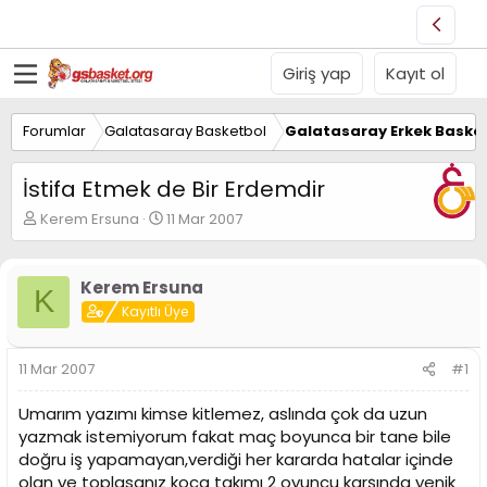
Giriş yap
Kayıt ol
Forumlar
Galatasaray Basketbol
Galatasaray Erkek Basket
İstifa Etmek de Bir Erdemdir
K
B
Kerem Ersuna
11 Mar 2007
o
a
n
ş
u
l
Kerem Ersuna
K
y
a
Kayıtlı Üye
u
n
B
g
a
ı
11 Mar 2007
#1
ş
ç
l
t
Umarım yazımı kimse kitlemez, aslında çok da uzun
a
a
t
r
yazmak istemiyorum fakat maç boyunca bir tane bile
a
i
doğru iş yapamayan,verdiği her kararda hatalar içinde
n
h
olan ve toplasanız koca takımı 2 oyuncu karşında yenik