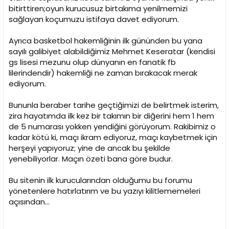
i
bitirttiren;oyun kurucusuz birtakıma yenilmemizi
sağlayan koçumuzu istifaya davet ediyorum.
Ayrıca basketbol hakemliğinin ilk gününden bu yana
sayılı galibiyet alabildiğimiz Mehmet Keseratar (kendisi
gs lisesi mezunu olup dünyanın en fanatik fb
lilerindendir) hakemliği ne zaman bırakacak merak
ediyorum.
Bununla beraber tarihe geçtiğimizi de belirtmek isterim,
zira hayatımda ilk kez bir takımın bir diğerini hem 1 hem
de 5 numarası yokken yendiğini görüyorum. Rakibimiz o
kadar kötü ki, maçı ikram ediyoruz, maçı kaybetmek için
herşeyi yapıyoruz; yine de ancak bu şekilde
yenebiliyorlar. Maçın özeti bana göre budur.
Bu sitenin ilk kurucularından olduğumu bu forumu
yönetenlere hatırlatırım ve bu yazıyı kilitlememeleri
açısından...