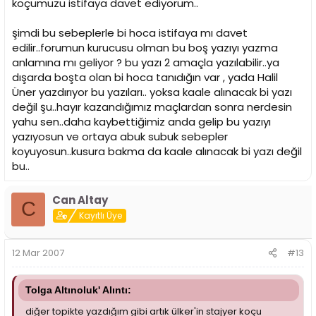
koçumuzu istifaya davet ediyorum..
şimdi bu sebeplerle bi hoca istifaya mı davet
edilir..forumun kurucusu olman bu boş yazıyı yazma
anlamına mı geliyor ? bu yazı 2 amaçla yazılabilir..ya
dışarda boşta olan bi hoca tanıdığın var , yada Halil
Üner yazdırıyor bu yazıları.. yoksa kaale alınacak bi yazı
değil şu..hayır kazandığımız maçlardan sonra nerdesin
yahu sen..daha kaybettiğimiz anda gelip bu yazıyı
yazıyosun ve ortaya abuk subuk sebepler
koyuyosun..kusura bakma da kaale alınacak bi yazı değil
bu..
Can Altay
C
Kayıtlı Üye
12 Mar 2007
#13
Tolga Altınoluk' Alıntı:
diğer topikte yazdığım gibi artık ülker'in stajyer koçu