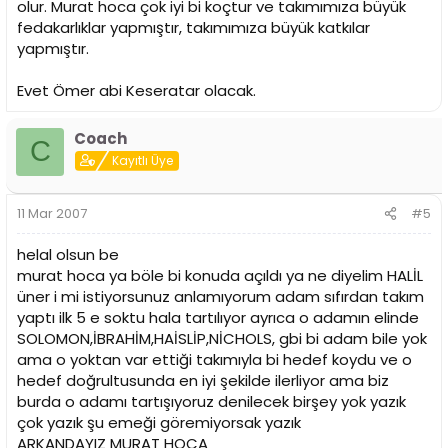
olur. Murat hoca çok iyi bi koçtur ve takımımıza büyük
fedakarlıklar yapmıştır, takımımıza büyük katkılar
yapmıştır.
Evet Ömer abi Keseratar olacak.
Coach
C
Kayıtlı Üye
11 Mar 2007
#5
helal olsun be
murat hoca ya böle bi konuda açıldı ya ne diyelim HALİL
üner i mi istiyorsunuz anlamıyorum adam sıfırdan takım
yaptı ilk 5 e soktu hala tartılıyor ayrıca o adamın elinde
SOLOMON,İBRAHİM,HAİSLİP,NİCHOLS, gbi bi adam bile yok
ama o yoktan var ettiği takımıyla bi hedef koydu ve o
hedef doğrultusunda en iyi şekilde ilerliyor ama biz
burda o adamı tartışıyoruz denilecek birşey yok yazık
çok yazık şu emeği göremiyorsak yazık
ARKANDAYIZ MURAT HOCA