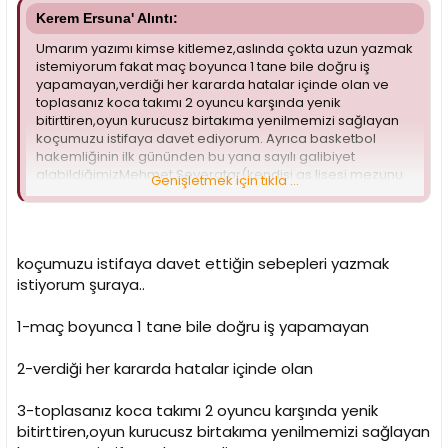
Kerem Ersuna' Alıntı:
Umarım yazımı kimse kitlemez,aslında çokta uzun yazmak
istemiyorum fakat maç boyunca 1 tane bile doğru iş
yapamayan,verdiği her kararda hatalar içinde olan ve
toplasanız koca takımı 2 oyuncu karşında yenik
bitirttiren,oyun kurucusz birtakıma yenilmemizi sağlayan
koçumuzu istifaya davet ediyorum. Ayrıca basketbol
hakemliğinin ilk gününden bu yana sayılı galibiyet
alabildiğimizMehmet Severatar(kendisi gs lisesi mezunu
Genişletmek için tıkla ...
olupdünyanın en fanatik fb lilerindendir)hakemliği ne
zaman bırakacak merak ediyorum.
Ayrıca tarihe geçtiğimizide belirtmek isterim zira
hayatımda ilk kez bir takımın bir diğerini hem 1 hem de 5
koçumuzu istifaya davet ettiğin sebepleri yazmak
numarası yokken yendiğinin görüyorum. Rakibimiz o
kadar kötü ki,maçı ikram ediyoruz,maçı kaybetmek için
istiyorum şuraya..
herşeyiyapıyoruz yine de ancak bu şekilde yenebiliyorlar.
Maçın özeti bana göre budur.
1-maç boyunca 1 tane bile doğru iş yapamayan
Bu sitenin ilk kurucularından olduğumu bu forumu
2-verdiği her kararda hatalar içinde olan
yönetenlere hatırlatırım ve bu yazıyı kilitlememeleri
açısından...
3-toplasanız koca takımı 2 oyuncu karşında yenik
bitirttiren,oyun kurucusz birtakıma yenilmemizi sağlayan