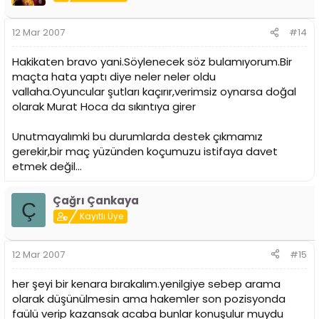
12 Mar 2007
#14
Hakikaten bravo yani.Söylenecek söz bulamıyorum.Bir
maçta hata yaptı diye neler neler oldu
vallaha.Oyuncular şutları kaçırır,verimsiz oynarsa doğal
olarak Murat Hoca da sıkıntıya girer
Unutmayalımki bu durumlarda destek çıkmamız
gerekir,bir maç yüzünden koçumuzu istifaya davet
etmek değil...
Çağrı Çankaya
Ç
Kayıtlı Üye
12 Mar 2007
#15
her şeyi bir kenara bırakalım.yenilgiye sebep arama
olarak düşünülmesin ama hakemler son pozisyonda
faülü verip kazansak acaba bunlar konuşulur muydu