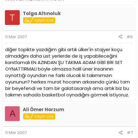
Tolga Altınoluk
T
Kayıtlı Üye
11 Mar 2007
#6
diğer topikte yazdığım gibi artık ülker'in stajyer koçu
olmadığını daha üst yerlerde de iş yapabileceğini
kanıtlamalı EN AZINDAN ŞU TAKIMA ADAM GİBİ BİR SET
OYNATTIRMALI böyle olmazsa halil üner insanının
oynattığı oyundan ne farkı olucak ki takımımızın
oyununun? herkes murat hocanın arkasında çünkü tam
bir beyefendi ve tam bir galatasaraylı ama artık biz bu
takımın sahada basketbol oynadığını görmek istiyoruz.
Ali Ömer Horzum
A
Kayıtlı Üye
11 Mar 2007
#7