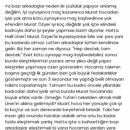
Ya bazı arkadaşlar neden iki yüzlülük yapıyor anlamış
değilim. İyi oynayınca maç kazanınca Murat hocadan
iyisi yok ama kötü oynayınca maç kaybedince yok
efendim Murat Özyer iyi koç değildir yok işte elindeki
kadroyla daha iyi şeyler yapması lazım diyorlar. Hatta
Halil Üner'i Murat Özyer'le kıyaslayanlar bile var. pes yani
bu kadarda olmaz. Lütfen arkadaşlar lütfen kendinize
gelin. Biz her zaman ne diyoruz: "Hep destek, tam
destek." Evet kötü oynayıp maçı kaybedebiliriz sonra
burda eleştirilerimizi yazarız ama yıkıcı değil yapıcı
eleştiriler yapmaya özen gösterelim. Hocamız takımın
başına geçtiği ilk günden beri çok büyük fedakarlıklar
göstermiştir ve son 3 sezondur ne yaptığı belli olmayan
takımı toparlamıştır. Tamam bu kadro önceki yıllardaki
kadrodan daha iyidir ama bunda Murat hocanında
büyük etkisi vardır. Örneğin Tufan'ı tekelden almak Halil
Üner'in aklına gelirmiydi? Muart hoca her yönüyle çok iyi
bi koçtur ve son derecede beyefendi birisidir. Tabi her
insan gibi onunda hataları olabilir ama onu bu kadar
fazla eleştirmek yanlış. Hatta işte o bahsettiğim bazı
arkadaşlar eleştirmek bi yana hocamızı yerden yere