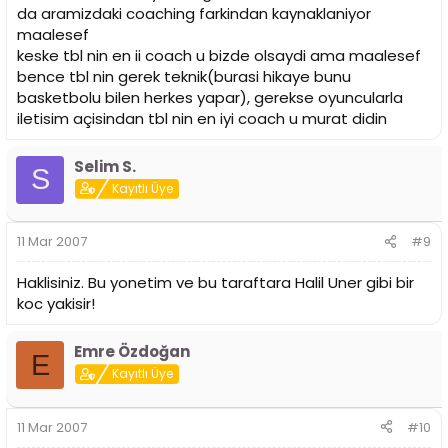
da aramizdaki coaching farkindan kaynaklaniyor
maalesef
keske tbl nin en ii coach u bizde olsaydi ama maalesef
bence tbl nin gerek teknik(burasi hikaye bunu
basketbolu bilen herkes yapar), gerekse oyuncularla
iletisim açisindan tbl nin en iyi coach u murat didin
Selim S.
S
Kayıtlı Üye
11 Mar 2007
#9
Haklisiniz. Bu yonetim ve bu taraftara Halil Uner gibi bir
koc yakisir!
Emre Özdoğan
E
Kayıtlı Üye
11 Mar 2007
#10