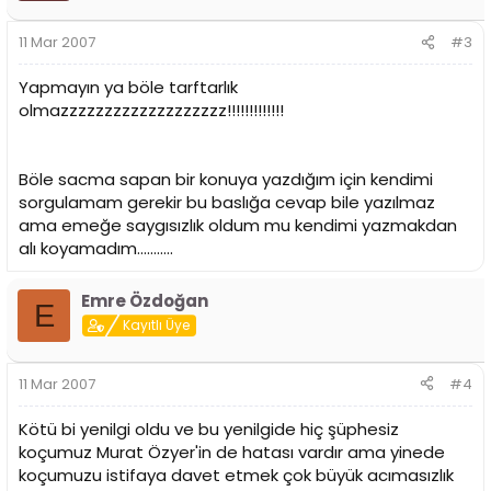
11 Mar 2007
#3
Yapmayın ya böle tarftarlık
olmazzzzzzzzzzzzzzzzzzz!!!!!!!!!!!!!
Böle sacma sapan bir konuya yazdığım için kendimi
sorgulamam gerekir bu baslığa cevap bile yazılmaz
ama emeğe saygısızlık oldum mu kendimi yazmakdan
alı koyamadım...........
Emre Özdoğan
E
Kayıtlı Üye
11 Mar 2007
#4
Kötü bi yenilgi oldu ve bu yenilgide hiç şüphesiz
koçumuz Murat Özyer'in de hatası vardır ama yinede
koçumuzu istifaya davet etmek çok büyük acımasızlık