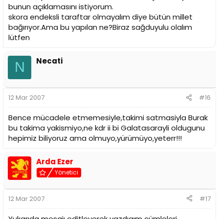
bunun açıklamasını istiyorum.
skora endeksli taraftar olmayalım diye bütün millet
bağırıyor.Ama bu yapılan ne?Biraz sağduyulu olalım
lütfen
Necati
N
12 Mar 2007
#16
Bence mücadele etmemesiyle,takimi satmasiyla Burak
bu takima yakismiyo,ne kdr ii bi Galatasarayli oldugunu
hepimiz biliyoruz ama olmuyo,yürümüyo,yeterr!!!
Arda Ezer
Yönetici
12 Mar 2007
#17
Yukarıda mesajı editleyerek yazdıgım cümleleri