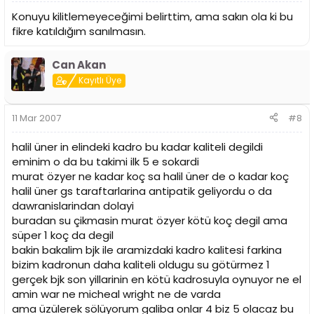
Konuyu kilitlemeyeceğimi belirttim, ama sakın ola ki bu
fikre katıldığım sanılmasın.
Can Akan
Kayıtlı Üye
11 Mar 2007
#8
halil üner in elindeki kadro bu kadar kaliteli degildi
eminim o da bu takimi ilk 5 e sokardi
murat özyer ne kadar koç sa halil üner de o kadar koç
halil üner gs taraftarlarina antipatik geliyordu o da
dawranislarindan dolayi
buradan su çikmasin murat özyer kötü koç degil ama
süper 1 koç da degil
bakin bakalim bjk ile aramizdaki kadro kalitesi farkina
bizim kadronun daha kaliteli oldugu su götürmez 1
gerçek bjk son yillarinin en kötü kadrosuyla oynuyor ne el
amin war ne micheal wright ne de varda
ama üzülerek sölüyorum galiba onlar 4 biz 5 olacaz bu