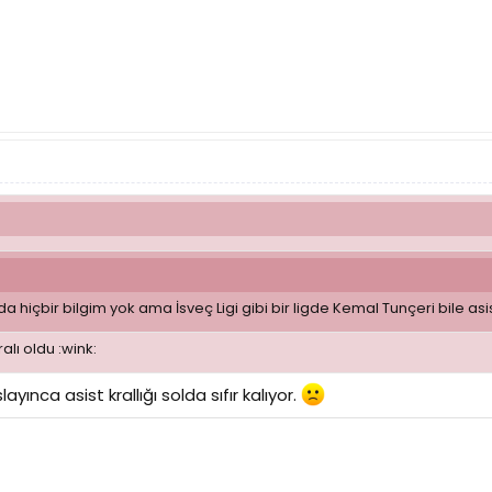
 hiçbir bilgim yok ama İsveç Ligi gibi bir ligde Kemal Tunçeri bile asist
lı oldu :wink:
ayınca asist krallığı solda sıfır kalıyor.