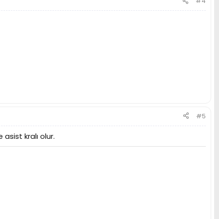
#4
#5
asist kralı olur.