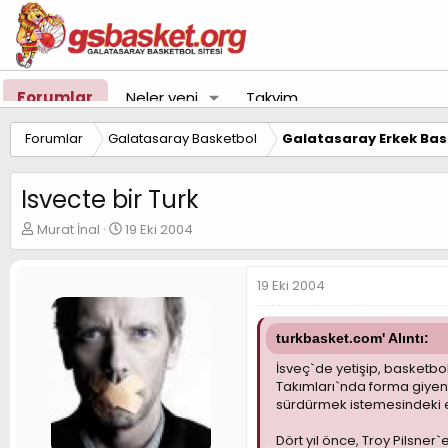
Forumlar
Neler yeni
Takvim
Forumlar
Galatasaray Basketbol
Galatasaray Erkek Bas
Isvecte bir Turk
K
B
Murat İnal
19 Eki 2004
o
a
n
ş
u
l
19 Eki 2004
y
a
u
n
B
g
turkbasket.com' Alıntı:
a
ı
İsveç`de yetişip, basketbo
ş
ç
Takımları`nda forma giyen 
l
t
sürdürmek istemesindeki e
a
a
t
r
Dört yıl önce, Troy Pilsne
a
i