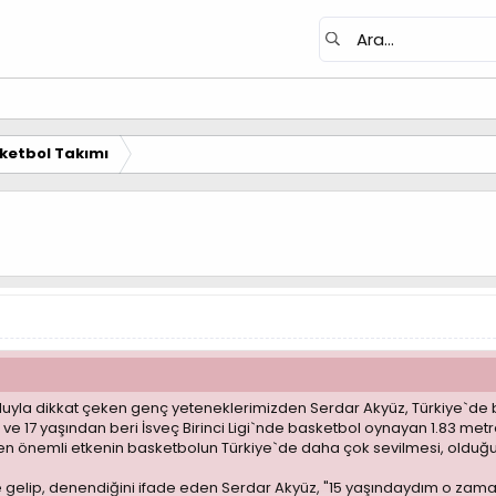
ketbol Takımı
luyla dikkat çeken genç yeteneklerimizden Serdar Akyüz, Türkiye`de ba
ve 17 yaşından beri İsveç Birinci Ligi`nde basketbol oynayan 1.83 met
n önemli etkenin basketbolun Türkiye`de daha çok sevilmesi, olduğu
r`e gelip, denendiğini ifade eden Serdar Akyüz, "15 yaşındaydım o za