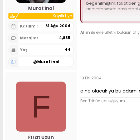
beğenilmiştim; fakat ben g
n
h
Murat İnal
anavatanımda basketbol o
i
Kayıtlı Üye
İsveç`de doğmasına rağme
oyunda kaldı. Serdar, 10.7 s
31 Ağu 2004
Katılım
Alim
ile eyle ülfet ki bulasın afiy
İsveç liginin basketbolun
4,835
Mesajlar
basketbolun değer gördüğü
44
Yaş
İsveç`deki basketbol lejyo
sürdürmek istiyor. Bence d
@
Murat İnal
İlgilenecek kulüpler, Serd
19 Eki 2004
e ne olacak ya bu adamı d
F
Ben Tribün çocuğuyum...
Fırat Uzun