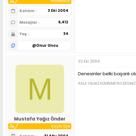
Moderator
3 Eki 2004
Katılım
6,412
Mesajlar
34
Yaş
@
Onur Uncu
22 Eki 2004
Denesinler belki başarılı olu
M
ASLA YALNIZ KÜKREMEYECEKSİNİZ
Mustafa Yağız Önder
Kayıtlı Üye
31 Ağu 2004