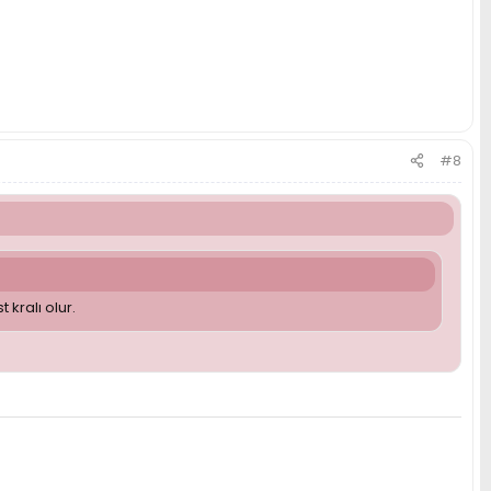
#8
 kralı olur.