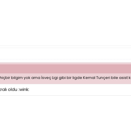
çbir bilgim yok ama İsveç Ligi gibi bir ligde Kemal Tunçeri bile asist kr
alı oldu :wink: