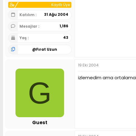
Kayıtlı Üye
31 Ağu 2004
Katılım
1,186
Mesajlar
43
Yaş
@
Fırat Uzun
19 Eki 2004
izlemedim ama ortalamala
G
Guest