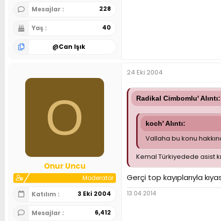
228
Mesajlar
40
Yaş
@
Can Işık
24 Eki 2004
O
Radikal Cimbomlu' Alıntı:
koch' Alıntı:
Vallaha bu konu hakkında
Kemal Türkiyedede asist kra
Onur Uncu
Gerçi top kayıplarıyla kıyasl
Moderator
13.04.2014
3 Eki 2004
Katılım
6,412
Mesajlar