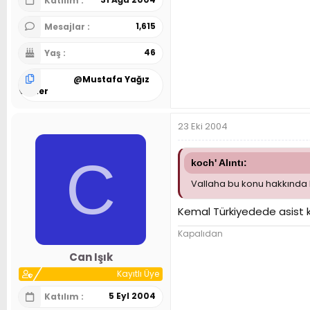
Katılım
1,615
Mesajlar
46
Yaş
@
Mustafa Yağız
Önder
23 Eki 2004
C
koch' Alıntı:
Vallaha bu konu hakkında hi
Kemal Türkiyedede asist kr
Kapalıdan
Can Işık
Kayıtlı Üye
5 Eyl 2004
Katılım