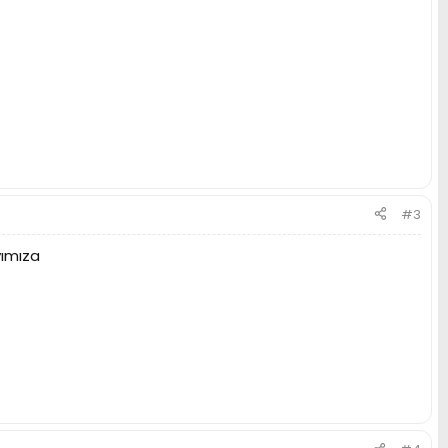
#3
yımıza