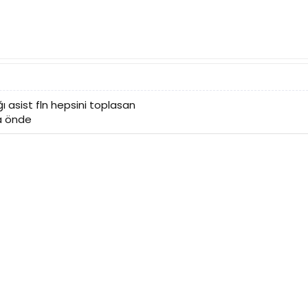
ğı asist fln hepsini toplasan
a önde