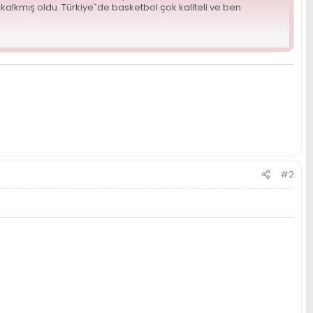
alkmış oldu. Türkiye`de basketbol çok kaliteli ve ben
Malbas Öresund takımında 31 maçta, ortalama 32 dakika
zde 44.6 serbest atış ortalamalarıyla sezonu tamamladı.
Akyüz, "Basketbolu çok seviyorum. Basketbolumu da,
yorum!" dedi.
 yetenekli olduğunu belirterek, "Kariyerini Türkiye`de
`ın genç, arzulu ve dinamik basketbolundan yararlanabilirler.
benden edinebilirler" şeklinde konuştu..
#2