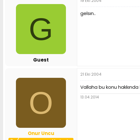
19 Eki 2004
gelsın..
G
Guest
21 Eki 2004
Vallaha bu konu hakkında hi
O
13.04.2014
Onur Uncu