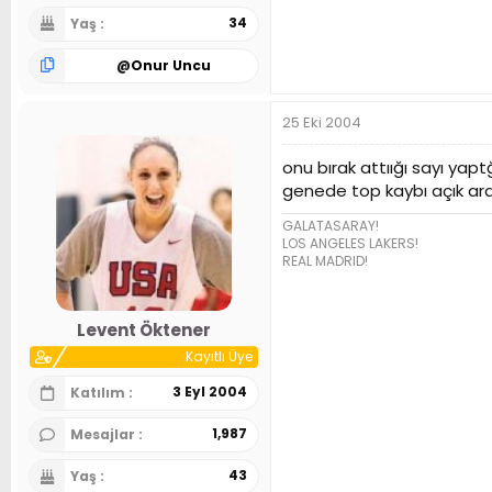
34
Yaş
@
Onur Uncu
25 Eki 2004
onu bırak attıığı sayı yapt
genede top kaybı açık ar
GALATASARAY!
LOS ANGELES LAKERS!
REAL MADRID!
Levent Öktener
Kayıtlı Üye
3 Eyl 2004
Katılım
1,987
Mesajlar
43
Yaş