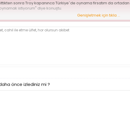
ittikten sonra Troy kapanınca Türkiye`de oynama firsatım da ortadan k
ynamak istiyorum" diye konuştu.
Genişletmek için tıkla ...
n Türkçe, İsveçce, Almanca ve İngilizce bilen Serdar, geçen sezon 
ayı, 2.3 ribaund, 2.9 asist, yüzde 31.3 üçlük, yüzde 51.3 iki sayılık, yü
et,
cahil
ile etme ülfet, hor olursun akibet
a bundan sonra katkı sağlamayacağına inandığına sözlerine ekleyen 
 kendi öz vatanımda sürdürmek ve kendimi daha da geliştirmek isti
nerlerimizden, altyapı antrenörü Gökay Akyüz ise kardeşi Serdar`ın çok
e Türkiye`nin kalitesi Serdar`a çok şey katacaktır. Kulüpler de Serdar
ar hakkında ayrıntılı bilgileri gökay80@hotmail.com adresine yazarak, 
aha önce izlediniz mi ?