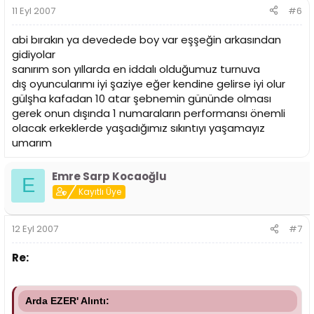
11 Eyl 2007
#6
abi bırakın ya devedede boy var eşşeğin arkasından
gidiyolar
sanırım son yıllarda en iddalı olduğumuz turnuva
dış oyuncularımı iyi şaziye eğer kendine gelirse iyi olur
gülşha kafadan 10 atar şebnemin gününde olması
gerek onun dışında 1 numaraların performansı önemli
olacak erkeklerde yaşadığımız sıkıntıyı yaşamayız
umarım
Emre Sarp Kocaoğlu
E
Kayıtlı Üye
12 Eyl 2007
#7
Re:
Arda EZER' Alıntı: