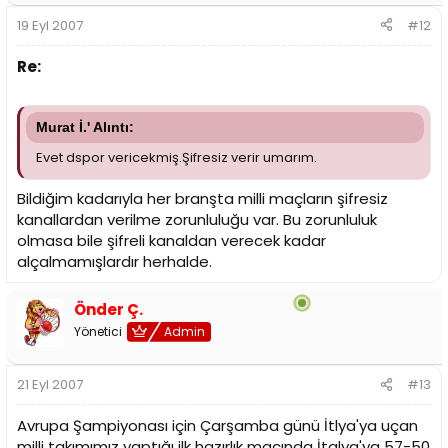
19 Eyl 2007
#12
Re:
Murat İ.' Alıntı:
Evet dspor vericekmiş.Şifresiz verir umarım.
Bildiğim kadarıyla her branşta milli maçların şifresiz
kanallardan verilme zorunluluğu var. Bu zorunluluk
olmasa bile şifreli kanaldan verecek kadar
alçalmamışlardır herhalde.
Önder Ç.
Yönetici
Admin
21 Eyl 2007
#13
Avrupa Şampiyonası için Çarşamba günü İtlya'ya uçan
milli takımımız yaptığı ilk hazırlık maçında İtalya'ya 57-50