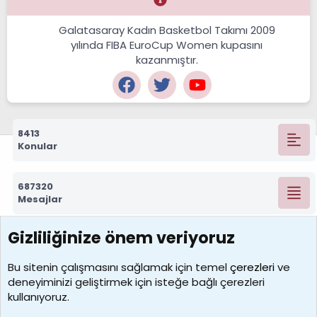
Galatasaray Kadın Basketbol Takımı 2009
yılında FIBA EuroCup Women kupasını
kazanmıştır.
8413
Konular
687320
Mesajlar
Gizliliğinize önem veriyoruz
7390
Kullanıcılar
Bu sitenin çalışmasını sağlamak için temel
çerezleri
ve
deneyiminizi geliştirmek için isteğe bağlı çerezleri
MosesBrownHayranı
kullanıyoruz.
Son üye