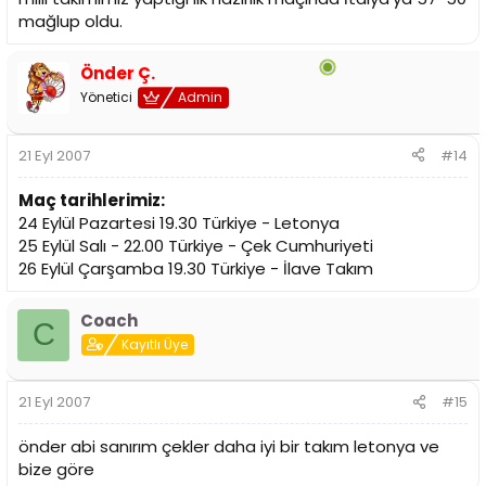
mağlup oldu.
Önder Ç.
Yönetici
Admin
21 Eyl 2007
#14
Maç tarihlerimiz:
24 Eylül Pazartesi 19.30 Türkiye - Letonya
25 Eylül Salı - 22.00 Türkiye - Çek Cumhuriyeti
26 Eylül Çarşamba 19.30 Türkiye - İlave Takım
Coach
C
Kayıtlı Üye
21 Eyl 2007
#15
önder abi sanırım çekler daha iyi bir takım letonya ve
bize göre