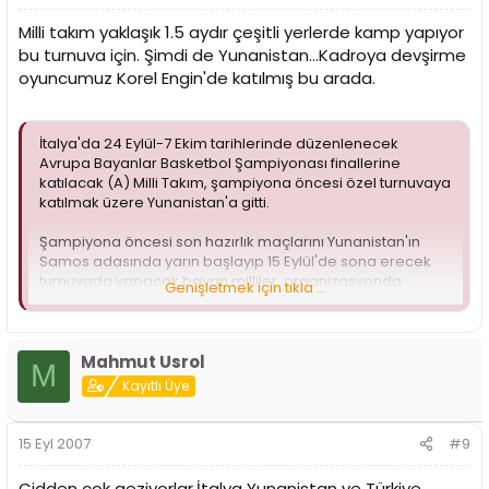
Milli takım yaklaşık 1.5 aydır çeşitli yerlerde kamp yapıyor
bu turnuva için. Şimdi de Yunanistan...Kadroya devşirme
oyuncumuz Korel Engin'de katılmış bu arada.
İtalya'da 24 Eylül-7 Ekim tarihlerinde düzenlenecek
Avrupa Bayanlar Basketbol Şampiyonası finallerine
katılacak (A) Milli Takım, şampiyona öncesi özel turnuvaya
katılmak üzere Yunanistan'a gitti.
Şampiyona öncesi son hazırlık maçlarını Yunanistan'ın
Samos adasında yarın başlayıp 15 Eylül'de sona erecek
turnuvada yapacak bayan milliler, organizasyonda
Genişletmek için tıkla ...
Belarus, Romanya ve Yunanistan ile karşı karşıya gelecek.
Avrupa Şampiyonası'nda mücadele edecek milli takımın
kadrosu da bu organizasyonun ardından belli olacak.
Mahmut Usrol
M
Kayıtlı Üye
15 Eyl 2007
#9
Cidden çok geziyorlar.İtalya Yunanistan ve Türkiye.