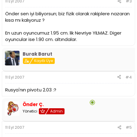
11 Eyl 2007
#3
Önder sen iyi biliyorsun; biz fizik olarak rakiplere nazaran
kısa mı kalıyoruz ?
En uzun oyuncumuz 1.95 cm. lik Nevriye YILMAZ. Diger
oyuncular ise 1.90 cm. altındalar.
Burak Barut
Kayıtlı Üye
11 Eyl 2007
#4
Rusya'nın pivotu 2.03 :?
Önder Ç.
Yönetici
Admin
11 Eyl 2007
#5