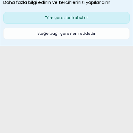
Daha fazla bilgi edinin ve tercihlerinizi yapılandırın
Bize ulaşın
Şartlar ve kurallar
Gizlilik politikası
Çerezler
Yardım
Ana sayfa
R
Tüm çerezleri kabul et
S
S
Galatasaray Basketbol | GS Basket Taraftar Platformu
İsteğe bağlı çerezleri reddedin
®
Community platform by XenForo
© 2010-2026 XenForo Ltd.
XenForo Türkçe 🇹🇷 Destek Forumu –
XenWp.Com