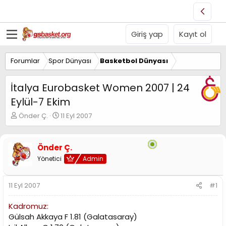
Giriş yap
Kayıt ol
Forumlar
Spor Dünyası
Basketbol Dünyası
İtalya Eurobasket Women 2007 | 24
Eylül-7 Ekim
K
B
Önder Ç.
11 Eyl 2007
o
a
n
ş
u
l
Önder Ç.
y
a
Yönetici
Admin
u
n
B
g
a
ı
11 Eyl 2007
#1
ş
ç
l
t
Kadromuz:
a
a
t
r
Gülsah Akkaya F 1.81 (Galatasaray)
a
i