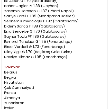
Isil Alben G 1.70 (Galatasaray)
n
h
Bahar Caglar PF 1.88 (Ceyhan)
i
Yasemin Horasan C 1.87 (Phard Napoli)
Saziye Karsli F 1.85 (Montigarda Basket)
Sebnem Kimyacioglu F 1.82 (Galatasaray)
Didem Sarica F 1.88 (Galatasaray)
Esra Sencebe G 1.70 (Galatasaray)
Saynur Tozlu PF 1.86 (Galatasaray)
Esmeral Tuncluer G 1.75 (Fenerbahçe)
Birsel Vardarli G 1.73 (Fenerbahçe)
Nilay Yigit G 1.70 (Beşiktaş Cola Turka)
Nevriye Yilmaz C 1.95 (Fenerbahçe)
Takımlar:
Belarus
Beçika
Hırvatistan
Çek Cumhuriyeti
Fransa
Almanya
Yunanistan
İtalya