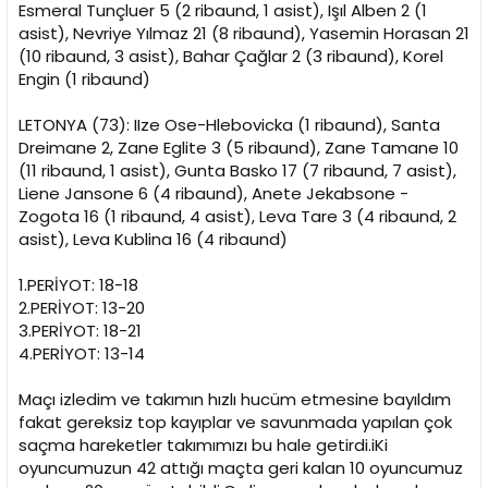
Esmeral Tunçluer 5 (2 ribaund, 1 asist), Işıl Alben 2 (1
asist), Nevriye Yılmaz 21 (8 ribaund), Yasemin Horasan 21
(10 ribaund, 3 asist), Bahar Çağlar 2 (3 ribaund), Korel
Engin (1 ribaund)
LETONYA (73): IIze Ose-Hlebovicka (1 ribaund), Santa
Dreimane 2, Zane Eglite 3 (5 ribaund), Zane Tamane 10
(11 ribaund, 1 asist), Gunta Basko 17 (7 ribaund, 7 asist),
Liene Jansone 6 (4 ribaund), Anete Jekabsone -
Zogota 16 (1 ribaund, 4 asist), Leva Tare 3 (4 ribaund, 2
asist), Leva Kublina 16 (4 ribaund)
1.PERİYOT: 18-18
2.PERİYOT: 13-20
3.PERİYOT: 18-21
4.PERİYOT: 13-14
Maçı izledim ve takımın hızlı hucüm etmesine bayıldım
fakat gereksiz top kayıplar ve savunmada yapılan çok
saçma hareketler takımımızı bu hale getirdi.iKi
oyuncumuzun 42 attığı maçta geri kalan 10 oyuncumuz