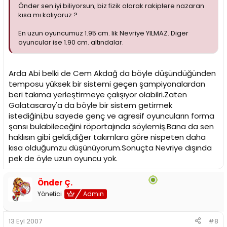
Önder sen iyi biliyorsun; biz fizik olarak rakiplere nazaran
kısa mı kalıyoruz ?
En uzun oyuncumuz 1.95 cm. lik Nevriye YILMAZ. Diger
oyuncular ise 1.90 cm. altındalar.
Arda Abi belki de Cem Akdağ da böyle düşündüğünden
temposu yüksek bir sistemi geçen şampiyonalardan
beri takıma yerleştirmeye çalışıyor olabilri.Zaten
Galatasaray'a da böyle bir sistem getirmek
istediğini,bu sayede genç ve agresif oyuncuların forma
şansı bulabileceğini röportajında söylemiş.Bana da sen
haklısın gibi geldi,diğer takımlara göre nispeten daha
kısa olduğumzu düşünüyorum.Sonuçta Nevriye dışında
pek de öyle uzun oyuncu yok.
Önder Ç.
Yönetici
Admin
13 Eyl 2007
#8