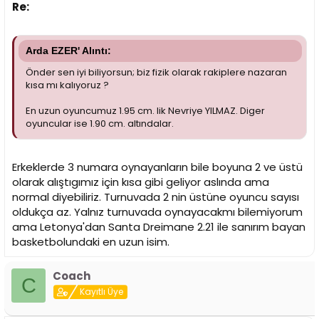
Re:
Arda EZER' Alıntı:
Önder sen iyi biliyorsun; biz fizik olarak rakiplere nazaran
kısa mı kalıyoruz ?
En uzun oyuncumuz 1.95 cm. lik Nevriye YILMAZ. Diger
oyuncular ise 1.90 cm. altındalar.
Erkeklerde 3 numara oynayanların bile boyuna 2 ve üstü
olarak alıştıgımız için kısa gibi geliyor aslında ama
normal diyebiliriz. Turnuvada 2 nin üstüne oyuncu sayısı
oldukça az. Yalnız turnuvada oynayacakmı bilemiyorum
ama Letonya'dan Santa Dreimane 2.21 ile sanırım bayan
basketbolundaki en uzun isim.
Coach
C
Kayıtlı Üye