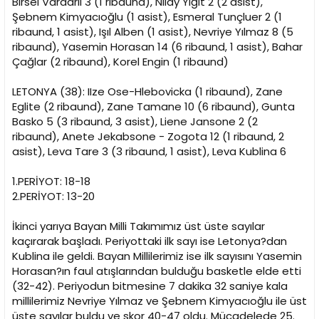
Birsel Vardarlı 3 (1 ribaund), Nilay Yiğit 2 (2 asist),
Şebnem Kimyacıoğlu (1 asist), Esmeral Tunçluer 2 (1
ribaund, 1 asist), Işıl Alben (1 asist), Nevriye Yılmaz 8 (5
ribaund), Yasemin Horasan 14 (6 ribaund, 1 asist), Bahar
Çağlar (2 ribaund), Korel Engin (1 ribaund)
LETONYA (38): IIze Ose-Hlebovicka (1 ribaund), Zane
Eglite (2 ribaund), Zane Tamane 10 (6 ribaund), Gunta
Basko 5 (3 ribaund, 3 asist), Liene Jansone 2 (2
ribaund), Anete Jekabsone - Zogota 12 (1 ribaund, 2
asist), Leva Tare 3 (3 ribaund, 1 asist), Leva Kublina 6
1.PERİYOT: 18-18
2.PERİYOT: 13-20
İkinci yarıya Bayan Milli Takımımız üst üste sayılar
kaçırarak başladı. Periyottaki ilk sayı ise Letonya?dan
Kublina ile geldi. Bayan Millilerimiz ise ilk sayısını Yasemin
Horasan?ın faul atışlarından bulduğu basketle elde etti
(32-42). Periyodun bitmesine 7 dakika 32 saniye kala
millilerimiz Nevriye Yılmaz ve Şebnem Kimyacıoğlu ile üst
üste sayılar buldu ve skor 40-47 oldu. Mücadelede 25.