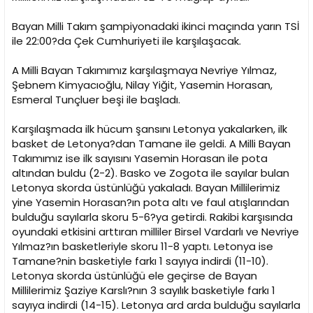
Bayan Milli Takım şampiyonadaki ikinci maçında yarın TSİ
ile 22:00?da Çek Cumhuriyeti ile karşılaşacak.
A Milli Bayan Takımımız karşılaşmaya Nevriye Yılmaz,
Şebnem Kimyacıoğlu, Nilay Yiğit, Yasemin Horasan,
Esmeral Tunçluer beşi ile başladı.
Karşılaşmada ilk hücum şansını Letonya yakalarken, ilk
basket de Letonya?dan Tamane ile geldi. A Milli Bayan
Takımımız ise ilk sayısını Yasemin Horasan ile pota
altından buldu (2-2). Basko ve Zogota ile sayılar bulan
Letonya skorda üstünlüğü yakaladı. Bayan Millilerimiz
yine Yasemin Horasan?ın pota altı ve faul atışlarından
bulduğu sayılarla skoru 5-6?ya getirdi. Rakibi karşısında
oyundaki etkisini arttıran milliler Birsel Vardarlı ve Nevriye
Yılmaz?ın basketleriyle skoru 11-8 yaptı. Letonya ise
Tamane?nin basketiyle farkı 1 sayıya indirdi (11-10).
Letonya skorda üstünlüğü ele geçirse de Bayan
Millilerimiz Şaziye Karslı?nın 3 sayılık basketiyle farkı 1
sayıya indirdi (14-15). Letonya ard arda bulduğu sayılarla