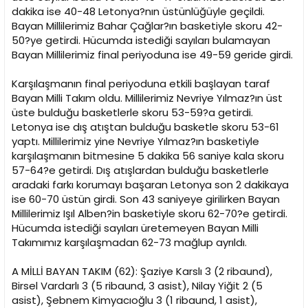
dakika ise 40-48 Letonya?nın üstünlüğüyle geçildi.
Bayan Millilerimiz Bahar Çağlar?ın basketiyle skoru 42-
50?ye getirdi. Hücumda istediği sayıları bulamayan
Bayan Millilerimiz final periyoduna ise 49-59 geride girdi.
Karşılaşmanın final periyoduna etkili başlayan taraf
Bayan Milli Takım oldu. Millilerimiz Nevriye Yılmaz?ın üst
üste bulduğu basketlerle skoru 53-59?a getirdi.
Letonya ise dış atıştan bulduğu basketle skoru 53-61
yaptı. Millilerimiz yine Nevriye Yılmaz?ın basketiyle
karşılaşmanın bitmesine 5 dakika 56 saniye kala skoru
57-64?e getirdi. Dış atışlardan bulduğu basketlerle
aradaki farkı korumayı başaran Letonya son 2 dakikaya
ise 60-70 üstün girdi. Son 43 saniyeye girilirken Bayan
Millilerimiz Işıl Alben?in basketiyle skoru 62-70?e getirdi.
Hücumda istediği sayıları üretemeyen Bayan Milli
Takımımız karşılaşmadan 62-73 mağlup ayrıldı.
A MİLLİ BAYAN TAKIM (62): Şaziye Karslı 3 (2 ribaund),
Birsel Vardarlı 3 (5 ribaund, 3 asist), Nilay Yiğit 2 (5
asist), Şebnem Kimyacıoğlu 3 (1 ribaund, 1 asist),