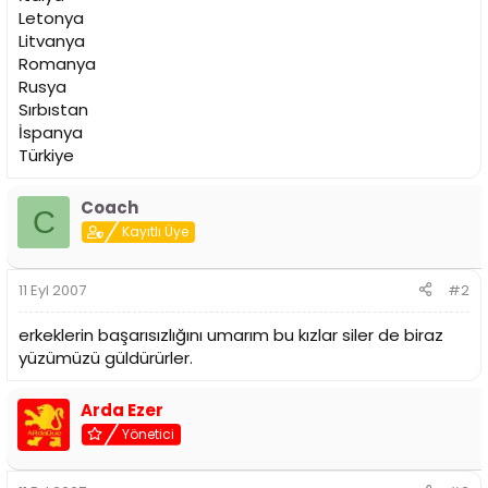
Letonya
Litvanya
Romanya
Rusya
Sırbıstan
İspanya
Türkiye
Coach
C
Kayıtlı Üye
11 Eyl 2007
#2
erkeklerin başarısızlığını umarım bu kızlar siler de biraz
yüzümüzü güldürürler.
Arda Ezer
Yönetici