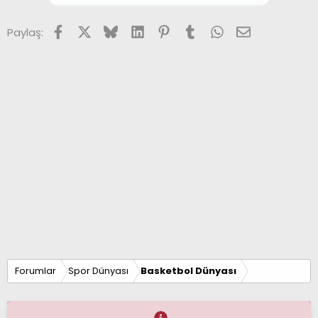
Facebook
X (Twitter)
Bluesky
LinkedIn
Pinterest
Tumblr
WhatsApp
E-posta
Paylaş:
Forumlar
Spor Dünyası
Basketbol Dünyası