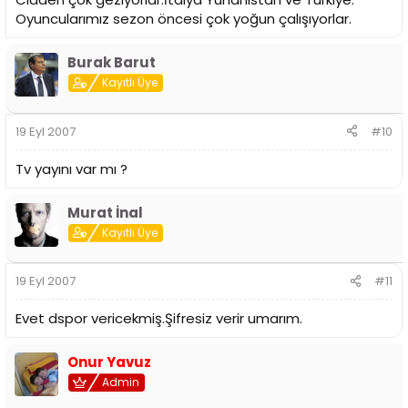
Oyuncularımız sezon öncesi çok yoğun çalışıyorlar.
Burak Barut
Kayıtlı Üye
19 Eyl 2007
#10
Tv yayını var mı ?
Murat İnal
Kayıtlı Üye
19 Eyl 2007
#11
Evet dspor vericekmiş.Şifresiz verir umarım.
Onur Yavuz
Admin