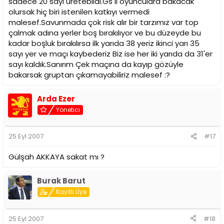
sadece 20 sayı üretebildi.Gs li oyunculara bakacak
olursak hiç biri istenilen katkıyı vermedi
malesef.Savunmada çok risk alır bir tarzımız var top
çalmak adına yerler boş bırakılıyor ve bu düzeyde bu
kadar boşluk bırakılırsa ilk yarıda 38 yeriz ikinci yarı 35
sayı yer ve maçı kaybederiz Biz ise her iki yarıda da 31'er
sayı kaldık.Sanırım Çek maçına da kayıp gözüyle
bakarsak gruptan çıkamayabiliriz malesef :?
Arda Ezer
Yönetici
25 Eyl 2007
#17
Gülşah AKKAYA sakat mı ?
Burak Barut
Kayıtlı Üye
25 Eyl 2007
#18