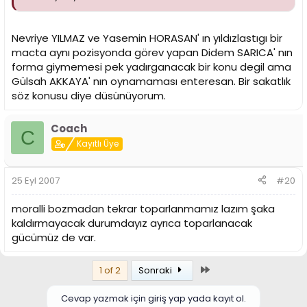
Nevriye YILMAZ ve Yasemin HORASAN' ın yıldızlastıgı bir
macta aynı pozisyonda görev yapan Didem SARICA' nın
forma giymemesi pek yadırganacak bir konu degil ama
Gülsah AKKAYA' nın oynamaması enteresan. Bir sakatlık
söz konusu diye düsünüyorum.
Coach
C
Kayıtlı Üye
25 Eyl 2007
#20
moralli bozmadan tekrar toparlanmamız lazım şaka
kaldırmayacak durumdayız ayrıca toparlanacak
gücümüz de var.
Son
1 of 2
Sonraki
Cevap yazmak için giriş yap yada kayıt ol.