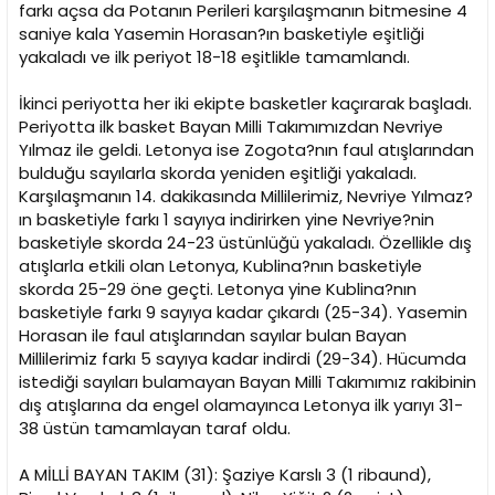
farkı açsa da Potanın Perileri karşılaşmanın bitmesine 4
saniye kala Yasemin Horasan?ın basketiyle eşitliği
yakaladı ve ilk periyot 18-18 eşitlikle tamamlandı.
İkinci periyotta her iki ekipte basketler kaçırarak başladı.
Periyotta ilk basket Bayan Milli Takımımızdan Nevriye
Yılmaz ile geldi. Letonya ise Zogota?nın faul atışlarından
bulduğu sayılarla skorda yeniden eşitliği yakaladı.
Karşılaşmanın 14. dakikasında Millilerimiz, Nevriye Yılmaz?
ın basketiyle farkı 1 sayıya indirirken yine Nevriye?nin
basketiyle skorda 24-23 üstünlüğü yakaladı. Özellikle dış
atışlarla etkili olan Letonya, Kublina?nın basketiyle
skorda 25-29 öne geçti. Letonya yine Kublina?nın
basketiyle farkı 9 sayıya kadar çıkardı (25-34). Yasemin
Horasan ile faul atışlarından sayılar bulan Bayan
Millilerimiz farkı 5 sayıya kadar indirdi (29-34). Hücumda
istediği sayıları bulamayan Bayan Milli Takımımız rakibinin
dış atışlarına da engel olamayınca Letonya ilk yarıyı 31-
38 üstün tamamlayan taraf oldu.
A MİLLİ BAYAN TAKIM (31): Şaziye Karslı 3 (1 ribaund),