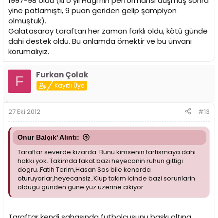
1997-98 oldu (ki o yıl Hagi'nin performansı düşmüş sonra
yine patlamıştı, 9 puan geriden gelip şampiyon
olmuştuk).
Galatasaray taraftarı her zaman farklı oldu, kötü günde
dahi destek oldu. Bu anlamda örnektir ve bu ünvanı
korumalıyız.
Furkan Çolak
F
Kayıtlı Üye
27 Eki 2012
#13
Onur Balçık' Alıntı:
Taraftar severde kizarda..Bunu kimsenin tartismaya dahi
hakki yok..Takimda fakat bazi heyecanin ruhun gittigi
dogru..Fatih Terim,Hasan Sas bile kenarda
oturuyorlar,heyecansiz..Klup takim icinde bazi sorunlarin
oldugu gunden gune yuz uzerine cikiyor..
Taraftar kendi sahasında futbolcusunu baskı altına