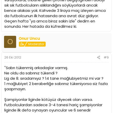
sık sık futbolcuların ıslıklandığını söylüyorlardı ancak
bence alakası yok. Kahvede 3 liraya maç izleyen amca
da futbolcunun ilk hatasında ana avrat düz gidiyor.
Geçen hafta "ya amca biraz sakin izle" dedim en
sonunda. Her hatada da küfredilmez ki.
Onur Uncu
O
Moderator
26 Eki 2012
#9
''Sabrı tükenmiş arkadaşlar varmış.
Ne oldu da sabrınız tükendi ?
Lig de 8. sıradamıyız ? 14 tane mağlubiyetmiz mi var ?
1 mağlubiyet 2 beraberliğe sabrınız tükeniyorsa siz fazla
şaapmayın.
Şampiyonlar liginde kötüyüz diyecek olan varsa.
Futbolculardan sadece 3-4 tanesi hariç şampiyonlar
liginde ilk defa oynayan oyuncular ve 6 senedir