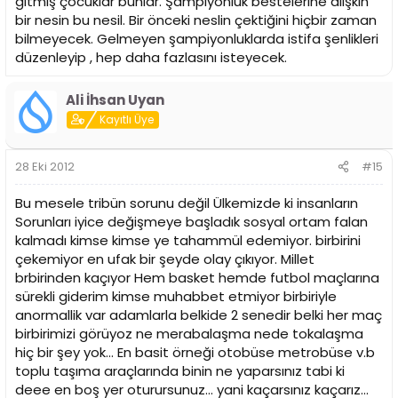
gitmiş çocuklar bunlar. Şampiyonluk bestelerine alışkın
bir nesin bu nesil. Bir önceki neslin çektiğini hiçbir zaman
bilmeyecek. Gelmeyen şampiyonluklarda istifa şenlikleri
düzenleyip , hep daha fazlasını isteyecek.
Ali İhsan Uyan
Kayıtlı Üye
28 Eki 2012
#15
Bu mesele tribün sorunu değil Ülkemizde ki insanların
Sorunları iyice değişmeye başladık sosyal ortam falan
kalmadı kimse kimse ye tahammül edemiyor. birbirini
çekemiyor en ufak bir şeyde olay çıkıyor. Millet
brbirinden kaçıyor Hem basket hemde futbol maçlarına
sürekli giderim kimse muhabbet etmiyor birbiriyle
anormallik var adamlarla belkide 2 senedir belki her maç
birbirimizi görüyoz ne merabalaşma nede tokalaşma
hiç bir şey yok... En basit örneği otobüse metrobüse v.b
toplu taşıma araçlarında binin ne yaparsınız tabi ki
deee en boş yer oturursunuz... yani kaçarsınız kaçarız...