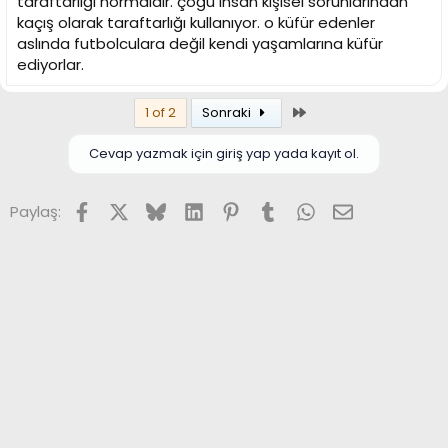
taraftarlığı normaldir. çoğu insan kişisel sorunlarından
kaçış olarak taraftarlığı kullanıyor. o küfür edenler
aslında futbolculara değil kendi yaşamlarına küfür
ediyorlar.
Son
1 of 2
Sonraki
Cevap yazmak için giriş yap yada kayıt ol.
Facebook
X (Twitter)
Bluesky
LinkedIn
Pinterest
Tumblr
WhatsApp
E-posta
Paylaş: