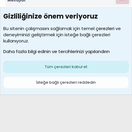
Mesajlar
Gizliliğinize önem veriyoruz
7388
Kullanıcılar
Bu sitenin çalışmasını sağlamak için temel
çerezleri
ve
deneyiminizi geliştirmek için isteğe bağlı çerezleri
borabekirogluu
kullanıyoruz.
Son üye
Daha fazla bilgi edinin ve tercihlerinizi yapılandırın
Bize ulaşın
Şartlar ve kurallar
Gizlilik politikası
Çerezler
Yardım
Ana sayfa
R
Tüm çerezleri kabul et
S
S
Galatasaray Basketbol | GS Basket Taraftar Platformu
İsteğe bağlı çerezleri reddedin
®
Community platform by XenForo
© 2010-2026 XenForo Ltd.
XenForo Türkçe 🇹🇷 Destek Forumu –
XenWp.Com