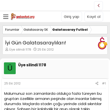
Giriş yap
Kayıt ol
Forumlar
Galatasaray SK
Galatasaray Futbol
İyi Gün Galatasaraylıları!
K
B
Üye silindi 1178
25 Eki 2012
o
a
n
ş
u
l
Üye silindi 1178
Ü
y
a
u
n
B
g
a
ı
25 Eki 2012
#1
ş
ç
l
t
Malumunuz son zamanlarda oldukça fazla türeyen bu
a
a
t
r
gruptan özellikle armanın peşinde olan insanlar bıkmış
a
i
durumda. Maçlarda stadın çoğu yerinde ciddi sıkıntılar
n
h
çıkıyor. Şahsen biz kalabalık bir grup olarak takip