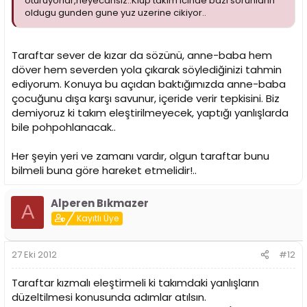
oturuyorlar,heyecansiz..Klup takim icinde bazi sorunlarin
oldugu gunden gune yuz uzerine cikiyor..
Taraftar sever de kızar da sözünü, anne-baba hem
döver hem severden yola çıkarak söylediğinizi tahmin
ediyorum. Konuya bu açıdan baktığımızda anne-baba
çocuğunu dışa karşı savunur, içeride verir tepkisini. Biz
demiyoruz ki takım eleştirilmeyecek, yaptığı yanlışlarda
bile pohpohlanacak..
Her şeyin yeri ve zamanı vardır, olgun taraftar bunu
bilmeli buna göre hareket etmelidir!..
Alperen Bıkmazer
A
Kayıtlı Üye
27 Eki 2012
#12
Taraftar kızmalı eleştirmeli ki takımdaki yanlışların
düzeltilmesi konusunda adımlar atılsın.