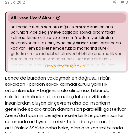
29 Eki 2012
#18
Ali İhsan Uyan' Alıntı:
Bu mesele tribün sorunu değil Ülkemizde ki insanların
Sorunları iyice değişmeye başladık sosyal ortam falan
kalmadı kimse kimse ye tahammül edemiyor. birbirini
çekemiyor en ufak bir şeyde olay çıkıyor. Millet brbirinden
kaçıyor Hem basket hemde futbol maçlarına sürekli
giderim kimse muhabbet etmiyor birbiriyle anormallik var
adamlarla belkide 2 senedir belki her maç birbirimizi
görüyoz ne merabalaşma nede tokalaşma hiç bir şey
Genişletmek için tıkla ...
yok... En basit örneği otobüse metrobüse v.b toplu taşıma
araçlarında binin ne yaparsınız tabi ki deee en boş yer
Bence de buradan yaklaşmak en doğrusu.Tribün
oturursunuz... yani kaçarsınız kaçarız... En basiti buuu...
sokaktan -pardon sokak kalmadı,kurulu yalnızlık
Başınızı ağrıttım özür dilerim.... ÇOK BÜYÜK TOPLUMSAL BİR
ortamlarından- bağımsız ele alınamaz.Tribünde
SORUN ASLINDA TRİBÜN SORUNU DEİL BENCE...
sokaktaki halinden daha mutlu,daha pozitif olan
insanlardan oluşan bir çevrem olsa da insanların
genelinde sokak-tribün davranışları paralellik gösteriyor.
Arena'da hacimin genişlemesiyle birlikte güzel insanlar
ne oranda arttıysa gereksiz tipler de aynı oranda
arttı.Yalnız ASY'de daha kolay olan oto kontrol burada