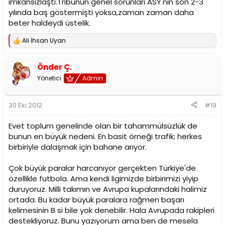
imkansızlaştı.Tribünün genel sorunları ASY'nin son 2-3
yılında baş göstermişti yoksa,zaman zaman daha
beter haldeydi üstelik.
Ali İhsan Uyan
T
e
p
Önder Ç.
k
i
Yönetici
Admin
l
e
r
30 Eki 2012
#19
:
Evet toplum genelinde olan bir tahammülsüzlük de
bunun en büyük nedeni. En basit örneği trafik; herkes
birbiriyle dalaşmak için bahane arıyor.
Çok büyük paralar harcanıyor gerçekten Türkiye'de
özellikle futbola. Ama kendi ligimizde birbirimizi yiyip
duruyoruz. Milli takımın ve Avrupa kupalarındaki halimiz
ortada. Bu kadar büyük paralara rağmen başarı
kelimesinin B si bile yok denebilir. Hala Avrupada rakipleri
destekliyoruz. Bunu yazıyorum ama ben de mesela