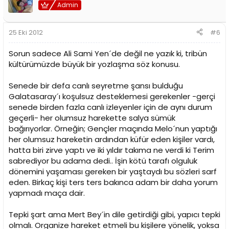
Admin
25 Eki 2012
#6
Sorun sadece Ali Sami Yen´de değil ne yazık ki, tribün
kültürümüzde büyük bir yozlaşma söz konusu.
Senede bir defa canlı seyretme şansı bulduğu
Galatasaray´ı koşulsuz desteklemesi gerekenler -gerçi
senede birden fazla canlı izleyenler için de aynı durum
geçerli- her olumsuz harekette salya sümük
bağırıyorlar. Örneğin; Gençler maçında Melo´nun yaptığı
her olumsuz hareketin ardından küfür eden kişiler vardı,
hatta biri zirve yaptı ve iki yıldır takıma ne verdi ki Terim
sabrediyor bu adama dedi.. İşin kötü tarafı olguluk
dönemini yaşaması gereken bir yaştaydı bu sözleri sarf
eden. Birkaç kişi ters ters bakınca adam bir daha yorum
yapmadı maça dair.
Tepki şart ama Mert Bey´in dile getirdiği gibi, yapıcı tepki
olmalı. Organize hareket etmeli bu kişilere yönelik, yoksa