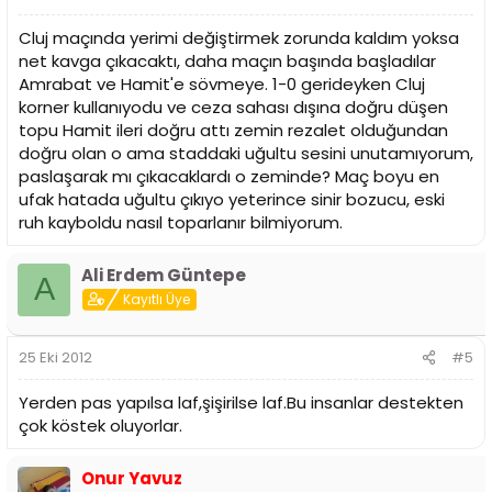
Cluj maçında yerimi değiştirmek zorunda kaldım yoksa
net kavga çıkacaktı, daha maçın başında başladılar
Amrabat ve Hamit'e sövmeye. 1-0 gerideyken Cluj
korner kullanıyodu ve ceza sahası dışına doğru düşen
topu Hamit ileri doğru attı zemin rezalet olduğundan
doğru olan o ama staddaki uğultu sesini unutamıyorum,
paslaşarak mı çıkacaklardı o zeminde? Maç boyu en
ufak hatada uğultu çıkıyo yeterince sinir bozucu, eski
ruh kayboldu nasıl toparlanır bilmiyorum.
Ali Erdem Güntepe
A
Kayıtlı Üye
25 Eki 2012
#5
Yerden pas yapılsa laf,şişirilse laf.Bu insanlar destekten
çok köstek oluyorlar.
Onur Yavuz