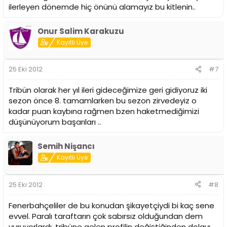
ilerleyen dönemde hiç önünü alamayız bu kitlenin..
Onur Salim Karakuzu
Kayıtlı Üye
25 Eki 2012
#7
Tribün olarak her yıl ileri gideceğimize geri gidiyoruz iki
sezon önce 8. tamamlarken bu sezon zirvedeyiz o
kadar puan kaybına rağmen bzen haketmediğimizi
düşünüyorum başarıları ..
Semih Nişancı
Kayıtlı Üye
25 Eki 2012
#8
Fenerbahçeliler de bu konudan şikayetçiydi bi kaç sene
evvel. Paralı taraftarın çok sabırsız olduğundan dem
vuruyorlardı, tribüne gelen profilin değiştiğinden dolayı