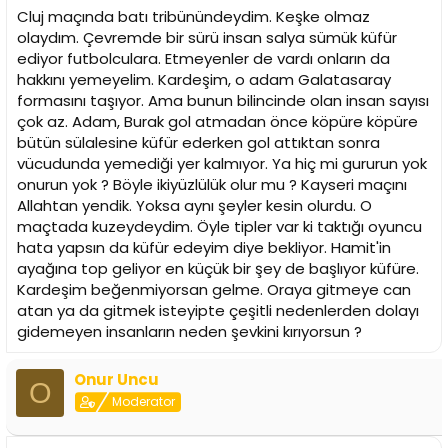
Cluj maçında batı tribünündeydim. Keşke olmaz
olaydım. Çevremde bir sürü insan salya sümük küfür
ediyor futbolculara. Etmeyenler de vardı onların da
hakkını yemeyelim. Kardeşim, o adam Galatasaray
formasını taşıyor. Ama bunun bilincinde olan insan sayısı
çok az. Adam, Burak gol atmadan önce köpüre köpüre
bütün sülalesine küfür ederken gol attıktan sonra
vücudunda yemediği yer kalmıyor. Ya hiç mi gururun yok
onurun yok ? Böyle ikiyüzlülük olur mu ? Kayseri maçını
Allahtan yendik. Yoksa aynı şeyler kesin olurdu. O
maçtada kuzeydeydim. Öyle tipler var ki taktığı oyuncu
hata yapsın da küfür edeyim diye bekliyor. Hamit'in
ayağına top geliyor en küçük bir şey de başlıyor küfüre.
Kardeşim beğenmiyorsan gelme. Oraya gitmeye can
atan ya da gitmek isteyipte çeşitli nedenlerden dolayı
gidemeyen insanların neden şevkini kırıyorsun ?
Onur Uncu
O
Moderator