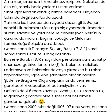
Ama maç sırasında kızma olmaz, rakiplere (rakipten de
öte düşmanlık besleyenlere) fırsat verilmez.
Sıkıntı görüyorsak kendi içimizde hallederiz. Heyecan
takımda değil taraftarda azaldı.
Takımda ise heyecandan ziyade düzen gitti. Geçen
seneki kilit adamlar Ujfa, Engin hiç oynamadı, Elmander
sürekli sakatlık ve yara bere ile cebelleşiyor. Melo'nun
durumu da malum. Engin'in yokluğu ve Melo'nun
formsuzluğu Selçuk'u da etkiledi.
Geçen sene ilk 11 maçta 5G, 4B, 2M (FB 7-3-1) vardı
sonra sonra üstsüte 9 maç kazandık.
Bu sene Burak'ın BJK maçındaki penaltısını da ısıtıp ısıtıp
önümüze getiriyorlar temiz (!) futbolun temsilcileri.
Federasyon ve hakemler devreye girmezse bu takım
toparlanacak, ligde yine şampiyon olacak inşallah.
ŞL'de ise Braga ve Cluj'u deplasmanda yenmemiz
gerekecek ki yapabilecek potansiyelimiz var.
Önümüzde ki 6 maçı kazanıp, Sivas (D), FB, Trabzon (D)
iki galibiyet çıkarırsak yine süper final getirilmesi
gündeme gelebilir
.
Geçen sene 2000 ruhu değil 1996-97 ruhu vardı, bu sene