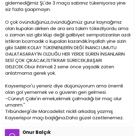
gidemediğimiz ŞL'de 3 maça sabrınız tükeniyorsa yine
siz fazla şaapmayın.
O çok övündüğünüz,övündüğümüz gurur kaynağımız
olan kupaları alırken de ara sıra takım tökezliyordu ama
o zaman sizi gibi klüp değil galibiyet sempatizanları azdı
istikrarı bozmadık o kupaları kazandık.İnşallah yine sizin
gibi SABRI KOLAY TÜKENENLERİN DEĞİ İNANCI UMUTU
GALATASARAY'IN OLDUĞU HER YERDE SÜREN İNSANLARIN
SESİ ÇOK ÇIKACAK,İSTİKRAR SÜRECEK,BAŞARI
GELECEK.Öbür ihtimali 2 sene önce yaşadık zaten
anlatmama gerek yok.
Kayserispor'u yeneriz diye düşünüyorum ama önemli
olan gol yememek ve o güvenin geri gelmesi.
-Cüneyt Çakır'ın emek,ekmek çalmadığı bir maç olur
umarım.''
Tribündergi'de Marcadelist nickli arkadaş yazmış
Kayserispor maçı başlığına.Daha güzel özetlenemez.
Onur Balçık