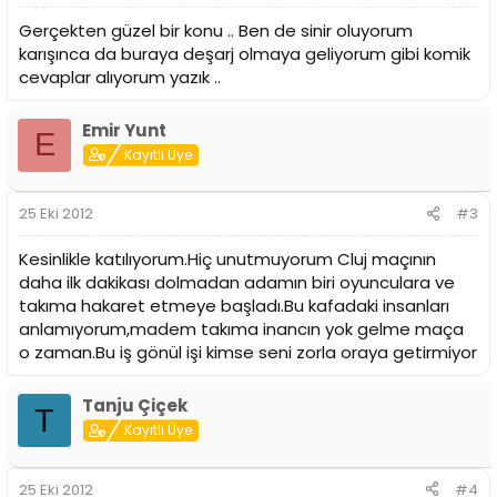
Gerçekten güzel bir konu .. Ben de sinir oluyorum
karışınca da buraya deşarj olmaya geliyorum gibi komik
cevaplar alıyorum yazık ..
Emir Yunt
E
Kayıtlı Üye
25 Eki 2012
#3
Kesinlikle katılıyorum.Hiç unutmuyorum Cluj maçının
daha ilk dakikası dolmadan adamın biri oyunculara ve
takıma hakaret etmeye başladı.Bu kafadaki insanları
anlamıyorum,madem takıma inancın yok gelme maça
o zaman.Bu iş gönül işi kimse seni zorla oraya getirmiyor
Tanju Çiçek
T
Kayıtlı Üye
25 Eki 2012
#4