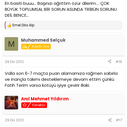
En basiti buuu... Başınızı ağrıttım özür dilerim.... ÇOK
BÜYÜK TOPLUMSAL BİR SORUN ASLINDA TRİBÜN SORUNU
DEİL BENCE...
Emel Dila Alp
T
e
p
Muhammed Selçuk
k
M
i
Kayıtlı Üye
l
e
r
28 Eki 2012
#16
:
Valla son 6-7 maçta puan alamamıza rağmen sabırla
ve inançla takımı desteklemeye devam ettim çünkü
Fatih Terim varsa kötüyü iyiye çevirir illaki.
Anıl Mehmet Yıldırım
Yönetici
29 Eki 2012
#17