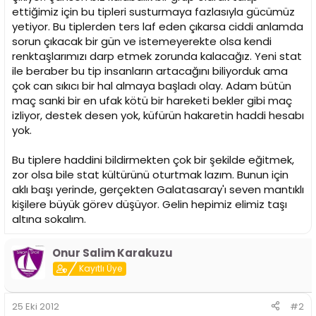
i
ettiğimiz için bu tipleri susturmaya fazlasıyla gücümüz
yetiyor. Bu tiplerden ters laf eden çıkarsa ciddi anlamda
sorun çıkacak bir gün ve istemeyerekte olsa kendi
renktaşlarımızı darp etmek zorunda kalacağız. Yeni stat
ile beraber bu tip insanların artacağını biliyorduk ama
çok can sıkıcı bir hal almaya başladı olay. Adam bütün
maç sanki bir en ufak kötü bir hareketi bekler gibi maç
izliyor, destek desen yok, küfürün hakaretin haddi hesabı
yok.
Bu tiplere haddini bildirmekten çok bir şekilde eğitmek,
zor olsa bile stat kültürünü oturtmak lazım. Bunun için
aklı başı yerinde, gerçekten Galatasaray'ı seven mantıklı
kişilere büyük görev düşüyor. Gelin hepimiz elimiz taşı
altına sokalım.
Onur Salim Karakuzu
Kayıtlı Üye
25 Eki 2012
#2