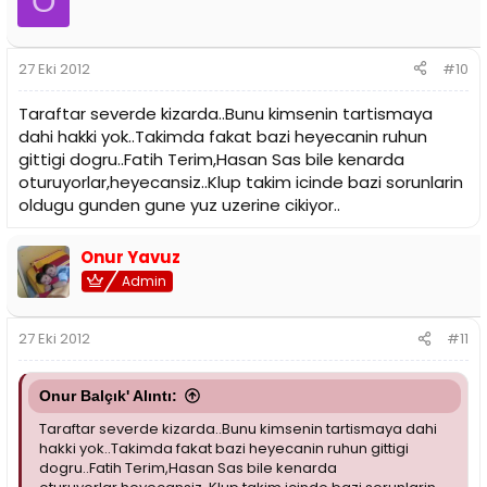
O
27 Eki 2012
#10
Taraftar severde kizarda..Bunu kimsenin tartismaya
dahi hakki yok..Takimda fakat bazi heyecanin ruhun
gittigi dogru..Fatih Terim,Hasan Sas bile kenarda
oturuyorlar,heyecansiz..Klup takim icinde bazi sorunlarin
oldugu gunden gune yuz uzerine cikiyor..
Onur Yavuz
Admin
27 Eki 2012
#11
Onur Balçık' Alıntı:
Taraftar severde kizarda..Bunu kimsenin tartismaya dahi
hakki yok..Takimda fakat bazi heyecanin ruhun gittigi
dogru..Fatih Terim,Hasan Sas bile kenarda