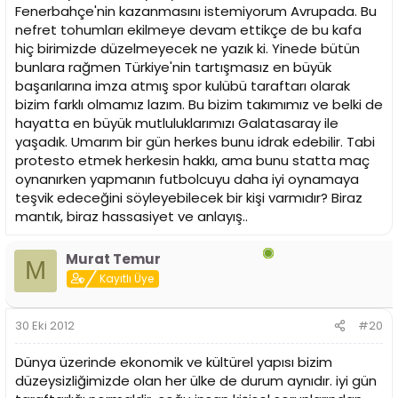
Fenerbahçe'nin kazanmasını istemiyorum Avrupada. Bu
nefret tohumları ekilmeye devam ettikçe de bu kafa
hiç birimizde düzelmeyecek ne yazık ki. Yinede bütün
bunlara rağmen Türkiye'nin tartışmasız en büyük
başarılarına imza atmış spor kulübü taraftarı olarak
bizim farklı olmamız lazım. Bu bizim takımımız ve belki de
hayatta en büyük mutluluklarımızı Galatasaray ile
yaşadık. Umarım bir gün herkes bunu idrak edebilir. Tabi
protesto etmek herkesin hakkı, ama bunu statta maç
oynanırken yapmanın futbolcuyu daha iyi oynamaya
teşvik edeceğini söyleyebilecek bir kişi varmıdır? Biraz
mantık, biraz hassasiyet ve anlayış..
Murat Temur
M
Kayıtlı Üye
30 Eki 2012
#20
Dünya üzerinde ekonomik ve kültürel yapısı bizim
düzeysizliğimizde olan her ülke de durum aynıdır. iyi gün