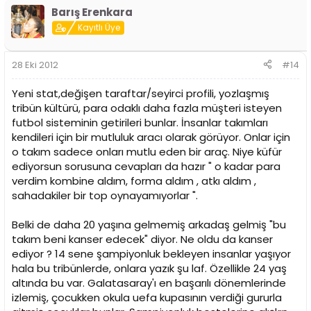
Barış Erenkara
Kayıtlı Üye
28 Eki 2012
#14
Yeni stat,değişen taraftar/seyirci profili, yozlaşmış
tribün kültürü, para odaklı daha fazla müşteri isteyen
futbol sisteminin getirileri bunlar. İnsanlar takımları
kendileri için bir mutluluk aracı olarak görüyor. Onlar için
o takım sadece onları mutlu eden bir araç. Niye küfür
ediyorsun sorusuna cevapları da hazır " o kadar para
verdim kombine aldım, forma aldım , atkı aldım ,
sahadakiler bir top oynayamıyorlar ".
Belki de daha 20 yaşına gelmemiş arkadaş gelmiş "bu
takım beni kanser edecek" diyor. Ne oldu da kanser
ediyor ? 14 sene şampiyonluk bekleyen insanlar yaşıyor
hala bu tribünlerde, onlara yazık şu laf. Özellikle 24 yaş
altında bu var. Galatasaray'ı en başarılı dönemlerinde
izlemiş, çocukken okula uefa kupasının verdiği gururla