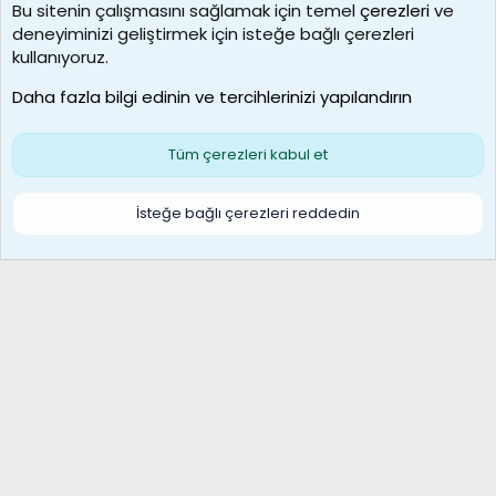
Bu sitenin çalışmasını sağlamak için temel
çerezleri
ve
deneyiminizi geliştirmek için isteğe bağlı çerezleri
borabekirogluu
kullanıyoruz.
Son üye
Daha fazla bilgi edinin ve tercihlerinizi yapılandırın
Bize ulaşın
Şartlar ve kurallar
Gizlilik politikası
Çerezler
Yardım
Ana sayfa
R
Tüm çerezleri kabul et
S
S
Galatasaray Basketbol | GS Basket Taraftar Platformu
İsteğe bağlı çerezleri reddedin
®
Community platform by XenForo
© 2010-2026 XenForo Ltd.
XenForo Türkçe 🇹🇷 Destek Forumu –
XenWp.Com