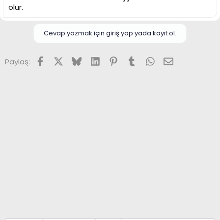
olur.
Cevap yazmak için giriş yap yada kayıt ol.
Facebook
X (Twitter)
Bluesky
LinkedIn
Pinterest
Tumblr
WhatsApp
E-posta
Paylaş: