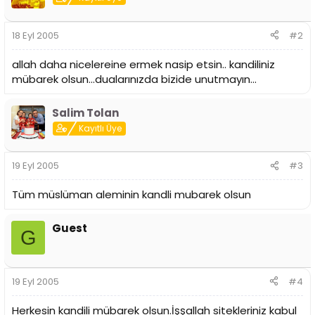
i
18 Eyl 2005
#2
allah daha nicelereine ermek nasip etsin.. kandiliniz
mübarek olsun...dualarınızda bizide unutmayın...
Salim Tolan
Kayıtlı Üye
19 Eyl 2005
#3
Tüm müslüman aleminin kandli mubarek olsun
Guest
G
19 Eyl 2005
#4
Herkesin kandili mübarek olsun.İşşallah sitekleriniz kabul