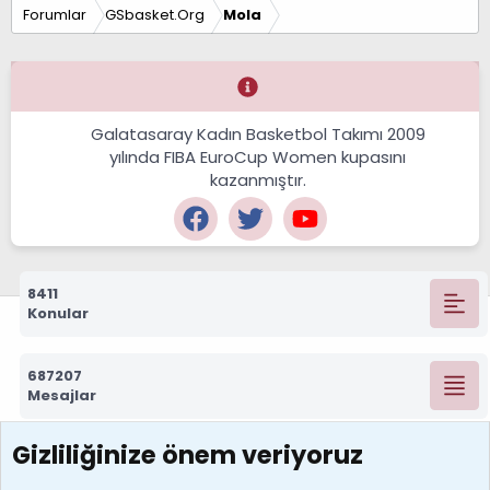
Forumlar
GSbasket.Org
Mola
Galatasaray Kadın Basketbol Takımı 2009
yılında FIBA EuroCup Women kupasını
kazanmıştır.
8411
Konular
687207
Mesajlar
Gizliliğinize önem veriyoruz
7388
Kullanıcılar