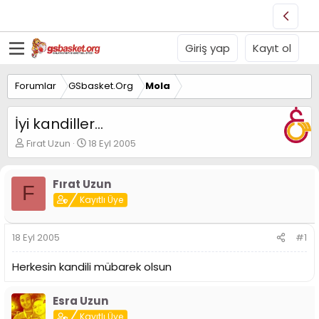
Giriş yap
Kayıt ol
Forumlar
GSbasket.Org
Mola
İyi kandiller...
K
B
Fırat Uzun
18 Eyl 2005
o
a
n
ş
u
l
Fırat Uzun
F
y
a
Kayıtlı Üye
u
n
B
g
a
ı
18 Eyl 2005
#1
ş
ç
l
t
Herkesin kandili mübarek olsun
a
a
t
r
a
i
Esra Uzun
n
h
Kayıtlı Üye