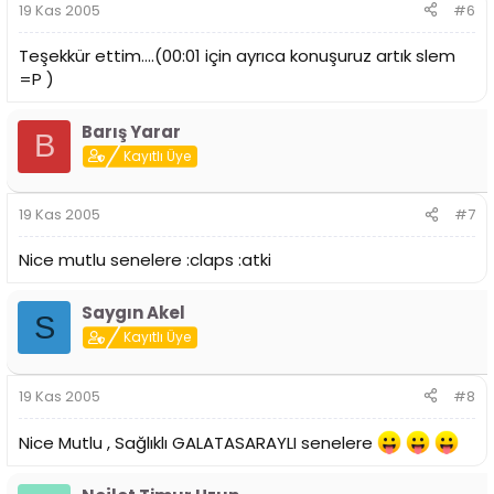
19 Kas 2005
#6
Teşekkür ettim....(00:01 için ayrıca konuşuruz artık slem
=P )
Barış Yarar
B
Kayıtlı Üye
19 Kas 2005
#7
Nice mutlu senelere :claps :atki
Saygın Akel
S
Kayıtlı Üye
19 Kas 2005
#8
Nice Mutlu , Sağlıklı GALATASARAYLI senelere