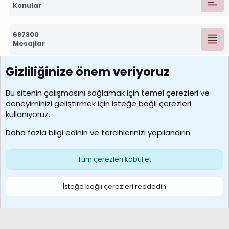
Konular
687300
Mesajlar
Gizliliğinize önem veriyoruz
7390
Kullanıcılar
Bu sitenin çalışmasını sağlamak için temel
çerezleri
ve
deneyiminizi geliştirmek için isteğe bağlı çerezleri
MosesBrownHayranı
kullanıyoruz.
Son üye
Daha fazla bilgi edinin ve tercihlerinizi yapılandırın
Bize ulaşın
Şartlar ve kurallar
Gizlilik politikası
Çerezler
Yardım
Ana sayfa
R
Tüm çerezleri kabul et
S
S
Galatasaray Basketbol | GS Basket Taraftar Platformu
İsteğe bağlı çerezleri reddedin
®
Community platform by XenForo
© 2010-2026 XenForo Ltd.
XenForo Türkçe 🇹🇷 Destek Forumu –
XenWp.Com