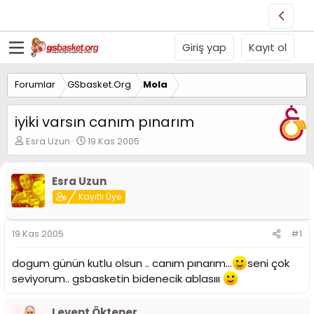
Giriş yap
Kayıt ol
Forumlar
GSbasket.Org
Mola
iyiki varsın canım pınarım
K
B
Esra Uzun
19 Kas 2005
o
a
n
ş
u
l
Esra Uzun
y
a
Kayıtlı Üye
u
n
B
g
a
ı
19 Kas 2005
#1
ş
ç
l
t
dogum günün kutlu olsun .. canım pınarım...
seni çok
a
a
seviyorum.. gsbasketin bidenecik ablasııı
t
r
a
i
n
h
Levent Öktener