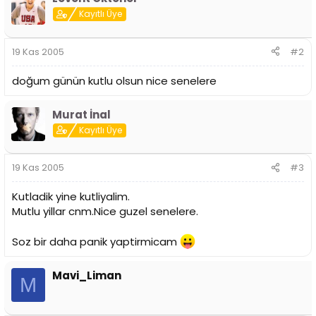
i
Kayıtlı Üye
19 Kas 2005
#2
doğum günün kutlu olsun nice senelere
Murat İnal
Kayıtlı Üye
19 Kas 2005
#3
Kutladik yine kutliyalim.
Mutlu yillar cnm.Nice guzel senelere.
Soz bir daha panik yaptirmicam
Mavi_Liman
M