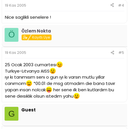
19 Kas 2005
#4
Nice saglikli senelere !
Özlem Nokta
Ö
Kayıtlı Üye
19 Kas 2005
#5
25 Ocak 2003 cumartesı
Turkıye-Lıtvanya AISS
ıyı kı tanımısım senı o gun ıyı kı varsın mutlu yıllar
canımcım
*00.01 de msg atmadım dıe bana tavır
yapan ınsan nolcak
her sene ılk ben kutlardım bu
sene deısıklık olsun ıstedım yahu
Guest
G