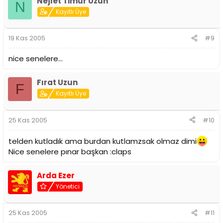
Nejlet Timur Uzun
N
Kayıtlı Üye
19 Kas 2005
#9
nice senelere...
Fırat Uzun
F
Kayıtlı Üye
25 Kas 2005
#10
telden kutladık ama burdan kutlamzsak olmaz dimi
Nice senelere pınar başkan :claps
Arda Ezer
Yönetici
25 Kas 2005
#11