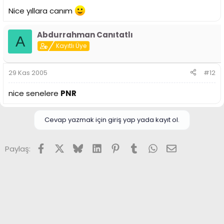
Nice yıllara canım
Abdurrahman Canıtatlı
A
Kayıtlı Üye
29 Kas 2005
#12
nice senelere
PNR
Cevap yazmak için giriş yap yada kayıt ol.
Facebook
X (Twitter)
Bluesky
LinkedIn
Pinterest
Tumblr
WhatsApp
E-posta
Paylaş: